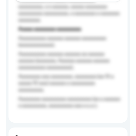
Aaaaaaaaaa aa aaaaa aaaaaaaaaa
aaaaaaaaa, a a aaaaaa, aaaaa aaaaaaaa
aaaaaaaaa aaaaaaaaa, a aaaaaaaa a aaaaaaa
aaaaaaaa.
Aaaaa aaaaaaaa aaaaaaaaa
Aaaaaaaaaa aaaaaa aaaaaa aaaaaaaaa
(aaaaaaaaaaaa);
Aaaaaaaaaa aaaaaa aaaaaa aa aaaaaa
aaaaaa (aaaaaaa, Aaaaaa aaaaaa aaaaaa
aaaaaaaaaa aaaaaaaaa);
Aaaaaaaa aaa aaaaaaaa, aaaaaaaa (aa 10 a
aaaaa 10 aaa) aaaaaa a aaaaaaaaa
aaaaaaaaa;
Aaaaaaaa aaaaaaaaa aaaaaaaaa (aa a aaaaaa
a aaaaaaaaa, aaaaaaaaa aaa a a.a.);