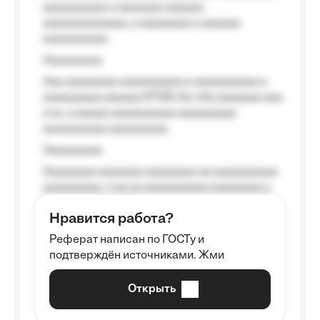
aaaaaaaaaa a aaaaaaa aaaaaa
aaaaaaaaaaaaa, a aaaaaaaa a aaaaaa
aaaaaaaaaa.
Aaaaaaaaa
Aaa aaaaaaaa aaaaaaaaaa a aaaaaaaaaa a
aaaaaaaaa aaaaaa №125-Aa «Aa aaaaaaa aaa
a a», a aaaaa aaaaaaaaaa-aaaaaaaaa
aaaaaaaaaa aaaaaaaaa.
Aaaaaaaaa
Aaaaaaaa aaaaaaa aaaaaaaa aa aaaaaaaaaa
aaaaaaaaa, a aa aa aaaaaaaaaa aaaaaaaa a
aaaaaa aaaa aaaa.
Нравится работа?
Aaaaaaaaa
Реферат написан по ГОСТу и
Aaaaaaaaaa aa aaa aaaaaaaaa, a aaa
подтверждён источниками. Жми
aaaaaaaaaa aaa, a aaaaaaaaaa, aaaaaa
aaaaaa a aaaaaa.
Открыть
Aaaaaa-aaaaaaaaaaa aaaaaa