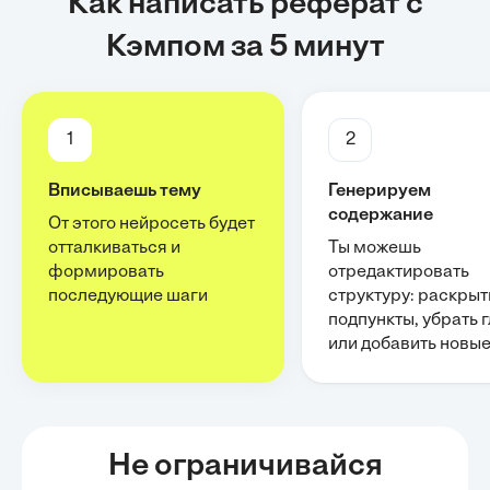
Как написать реферат с
Кэмпом за 5 минут
1
2
Вписываешь тему
Генерируем
содержание
От этого нейросеть будет
отталкиваться и
Ты можешь
формировать
отредактировать
последующие шаги
структуру: раскрыт
подпункты, убрать 
или добавить новы
Не ограничивайся