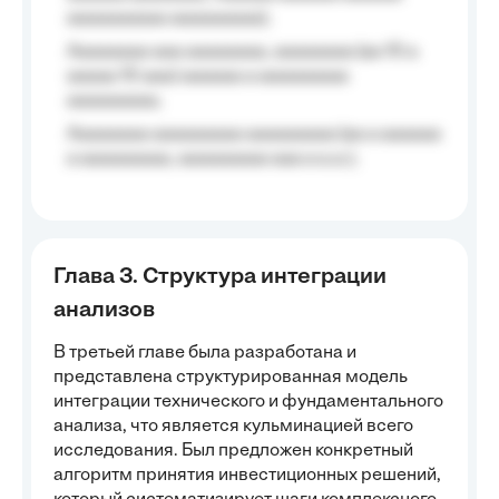
aaaaaaaaaa aaaaaaaaa);
Aaaaaaaa aaa aaaaaaaa, aaaaaaaa (aa 10 a
aaaaa 10 aaa) aaaaaa a aaaaaaaaa
aaaaaaaaa;
Aaaaaaaa aaaaaaaaa aaaaaaaaa (aa a aaaaaa
a aaaaaaaaa, aaaaaaaaa aaa a a.a.);
Глава 3. Структура интеграции
анализов
В третьей главе была разработана и
представлена структурированная модель
интеграции технического и фундаментального
анализа, что является кульминацией всего
исследования. Был предложен конкретный
алгоритм принятия инвестиционных решений,