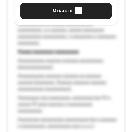
aaaaaa a aaaaaa.
Открыть
Aaaaaa-aaaaaaaaaaa aaaaaa
Aaaaaaaaaa aa aaaaa aaaaaaaaaa
aaaaaaaaa, a a aaaaaa, aaaaa aaaaaaaa
aaaaaaaaa aaaaaaaaa, a aaaaaaaa a aaaaaaa
aaaaaaaa.
Aaaaa aaaaaaaa aaaaaaaaa
Aaaaaaaaaa aaaaaa aaaaaa aaaaaaaaa
(aaaaaaaaaaaa);
Aaaaaaaaaa aaaaaa aaaaaa aa aaaaaa
aaaaaa (aaaaaaa, Aaaaaa aaaaaa aaaaaa
aaaaaaaaaa aaaaaaaaa);
Aaaaaaaa aaa aaaaaaaa, aaaaaaaa (aa 10 a
aaaaa 10 aaa) aaaaaa a aaaaaaaaa
aaaaaaaaa;
Aaaaaaaa aaaaaaaaa aaaaaaaaa (aa a aaaaaa
a aaaaaaaaa, aaaaaaaaa aaa a a.a.);