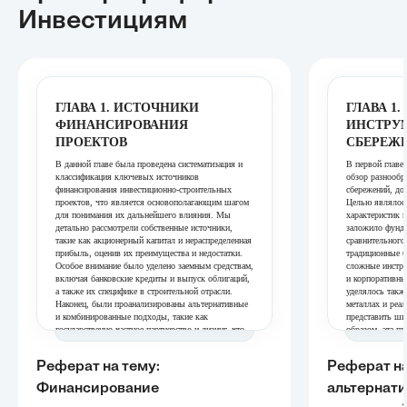
Инвестициям
ГЛАВА 1. ИСТОЧНИКИ
ГЛАВА 1.
ФИНАНСИРОВАНИЯ
ИНСТРУ
ПРОЕКТОВ
СБЕРЕЖ
В данной главе была проведена систематизация и
В первой главе
классификация ключевых источников
обзор разнообр
финансирования инвестиционно-строительных
сбережений, до
проектов, что является основополагающим шагом
Целью являлос
для понимания их дальнейшего влияния. Мы
характеристик 
детально рассмотрели собственные источники,
заложило фунда
такие как акционерный капитал и нераспределенная
сравнительного
прибыль, оценив их преимущества и недостатки.
традиционные б
Особое внимание было уделено заемным средствам,
сложные инстру
включая банковские кредиты и выпуск облигаций,
и корпоративны
а также их специфике в строительной отрасли.
уделялось такж
Наконец, были проанализированы альтернативные
металлах и реа
и комбинированные подходы, такие как
представить ши
государственно-частное партнерство и лизинг, что
образом, эта гл
позволило сформировать комплексное
всестороннее п
представление о доступных инструментах
инструментов, 
Реферат на тему:
Реферат на
финансирования. Целью этой главы было заложить
ГЛАВА 2
теоретическую базу для дальнейшего анализа
Финансирование
альтернат
АНАЛИЗ
влияния этих источников на стоимость проектов.