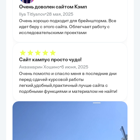
как положительное, так и отрицательное влияние
того, глава со
различных схем финансирования на итоговую
личными финанс
Очень доволен сайтом Кэмп
стоимость проектов. Были рассмотрены ключевые
инфляции, что 
методы оценки экономической эффективности,
Таким образом, 
•
Ilya Titlyanov
28 мая, 2025
позволяющие инвесторам принимать взвешенные
готовый инстру
Очень хорошо подходит для брейншторма. Все
решения. На основе проведенного анализа были
взвешенных фи
сформулированы конкретные рекомендации по
идет беру с этого сайта. Облегчает работу с
выбору оптимальных источников, учитывающие
исследовательскими проектами
масштабы и специфику каждого проекта. Кроме
того, были предложены стратегии минимизации
затрат при привлечении внешнего финансирования,
что позволило разработать практические
инструменты для повышения экономической
эффективности. Целью главы было предоставить
Сайт кампус просто чудо!
читателю набор инструментов и рекомендаций для
практического применения.
•
Аквамарин Хошино
6 июня, 2025
Очень помогло и спасло меня в последние дни
перед сдачей курсовой работы
легкий,удобный,практичный лучше сайта с
подобными функциями и материалом не найти!