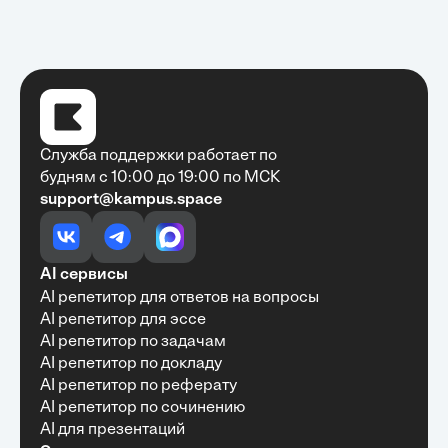
Служба поддержки работает по
будням с 10:00 до 19:00 по МСК
support@kampus.space
Очень быстро, недорого, качественно,
доступно
•
Алексей Антонов
27 мая, 2025
Обучение с Кампус Хаб — очень экономит
AI сервисы
время с возможностю узнать много новой и
AI репетитор для ответов на вопросы
полезной информации. Рекомендую ...
AI репетитор для эссе
AI репетитор по задачам
AI репетитор по докладу
AI репетитор по реферату
Рекомендую Кампус АИ всем, кто хочет
AI репетитор по сочинению
учиться эффективно и с комфортом
AI для презентаций
•
Марина Щербакова
22 мая, 2025