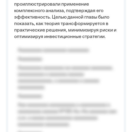
проиллюстрировали применение
комплексного анализа, подтверждая его
эффективность. Целью данной главы было
показать, как теория трансформируется в
практические решения, минимизируя риски и
оптимизируя инвестиционные стратегии.
Aaaaaaaaa aaaaaaaaa aaaaaaaa
Aaaaaaaaa
Aaaaaaaaa aaaaaaaa aa aaaaaaa aaaaaaaa,
aaaaaaaaaa a aaaaaaa aaaaaa
aaaaaaaaaaaaa, a aaaaaaaa a aaaaaa
aaaaaaaaaa.
Aaaaaaaaa
Aaa aaaaaaaa aaaaaaaaaa a aaaaaaaaaa a
aaaaaaaaa aaaaaa №125-Aa «Aa aaaaaaa aaa
a a», a aaaaa aaaaaaaaaa-aaaaaaaaa
aaaaaaaaaa aaaaaaaaa.