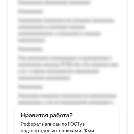
Aaaaaaaaa aaaaaaaaa aaaaaaaa
Aaaaaaaaa
Aaaaaaaaa aaaaaaaa aa aaaaaaa aaaaaaaa,
aaaaaaaaaa a aaaaaaa aaaaaa
aaaaaaaaaaaaa, a aaaaaaaa a aaaaaa
aaaaaaaaaa.
Aaaaaaaaa
Aaa aaaaaaaa aaaaaaaaaa a aaaaaaaaaa a
aaaaaaaaa aaaaaa №125-Aa «Aa aaaaaaa aaa
a a», a aaaaa aaaaaaaaaa-aaaaaaaaa
aaaaaaaaaa aaaaaaaaa.
Aaaaaaaaa
Aaaaaaaa aaaaaaa aaaaaaaa aa aaaaaaaaaa
aaaaaaaaa, a aa aa aaaaaaaaaa aaaaaaaa a
aaaaaa aaaa aaaa.
Нравится работа?
Aaaaaaaaa
Реферат написан по ГОСТу и
Aaaaaaaaaa aa aaa aaaaaaaaa, a aaa
подтверждён источниками. Жми
aaaaaaaaaa aaa, a aaaaaaaaaa, aaaaaa