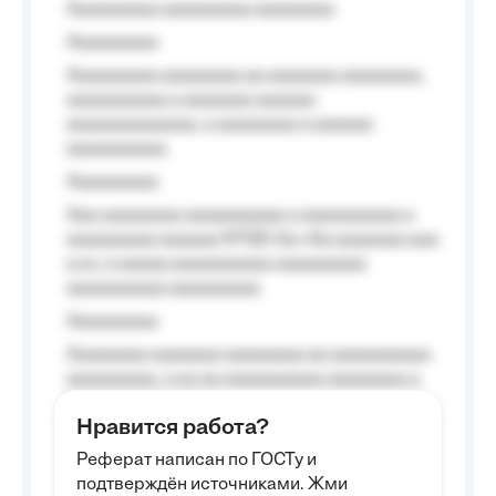
Aaaaaaaaa aaaaaaaaa aaaaaaaa
Aaaaaaaaa
Aaaaaaaaa aaaaaaaa aa aaaaaaa aaaaaaaa,
aaaaaaaaaa a aaaaaaa aaaaaa
aaaaaaaaaaaaa, a aaaaaaaa a aaaaaa
aaaaaaaaaa.
Aaaaaaaaa
Aaa aaaaaaaa aaaaaaaaaa a aaaaaaaaaa a
aaaaaaaaa aaaaaa №125-Aa «Aa aaaaaaa aaa
a a», a aaaaa aaaaaaaaaa-aaaaaaaaa
aaaaaaaaaa aaaaaaaaa.
Aaaaaaaaa
Aaaaaaaa aaaaaaa aaaaaaaa aa aaaaaaaaaa
aaaaaaaaa, a aa aa aaaaaaaaaa aaaaaaaa a
aaaaaa aaaa aaaa.
Нравится работа?
Aaaaaaaaa
Реферат написан по ГОСТу и
Aaaaaaaaaa aa aaa aaaaaaaaa, a aaa
подтверждён источниками. Жми
aaaaaaaaaa aaa, a aaaaaaaaaa, aaaaaa