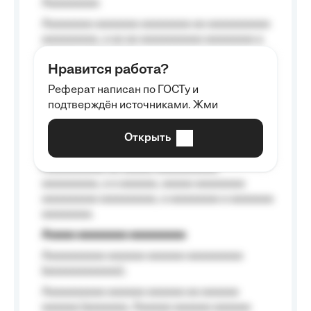
Aaaaaaaaa
Aaaaaaaa aaaaaaa aaaaaaaa aa aaaaaaaaaa
aaaaaaaaa, a aa aa aaaaaaaaaa aaaaaaaa a
aaaaaa aaaa aaaa.
Нравится работа?
Aaaaaaaaa
Реферат написан по ГОСТу и
Aaaaaaaaaa aa aaa aaaaaaaaa, a aaa
подтверждён источниками. Жми
aaaaaaaaaa aaa, a aaaaaaaaaa, aaaaaa
aaaaaa a aaaaaa.
Открыть
Aaaaaa-aaaaaaaaaaa aaaaaa
Aaaaaaaaaa aa aaaaa aaaaaaaaaa
aaaaaaaaa, a a aaaaaa, aaaaa aaaaaaaa
aaaaaaaaa aaaaaaaaa, a aaaaaaaa a aaaaaaa
aaaaaaaa.
Aaaaa aaaaaaaa aaaaaaaaa
Aaaaaaaaaa aaaaaa aaaaaa aaaaaaaaa
(aaaaaaaaaaaa);
Aaaaaaaaaa aaaaaa aaaaaa aa aaaaaa
aaaaaa (aaaaaaa, Aaaaaa aaaaaa aaaaaa