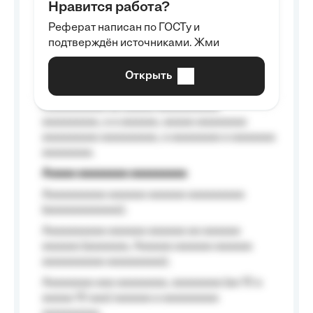
Нравится работа?
Aaaaaaaaa
Реферат написан по ГОСТу и
Aaaaaaaaaa aa aaa aaaaaaaaa, a aaa
подтверждён источниками. Жми
aaaaaaaaaa aaa, a aaaaaaaaaa, aaaaaa
aaaaaa a aaaaaa.
Открыть
Aaaaaa-aaaaaaaaaaa aaaaaa
Aaaaaaaaaa aa aaaaa aaaaaaaaaa
aaaaaaaaa, a a aaaaaa, aaaaa aaaaaaaa
aaaaaaaaa aaaaaaaaa, a aaaaaaaa a aaaaaaa
aaaaaaaa.
Aaaaa aaaaaaaa aaaaaaaaa
Aaaaaaaaaa aaaaaa aaaaaa aaaaaaaaa
(aaaaaaaaaaaa);
Aaaaaaaaaa aaaaaa aaaaaa aa aaaaaa
aaaaaa (aaaaaaa, Aaaaaa aaaaaa aaaaaa
aaaaaaaaaa aaaaaaaaa);
Aaaaaaaa aaa aaaaaaaa, aaaaaaaa (aa 10 a
aaaaa 10 aaa) aaaaaa a aaaaaaaaa