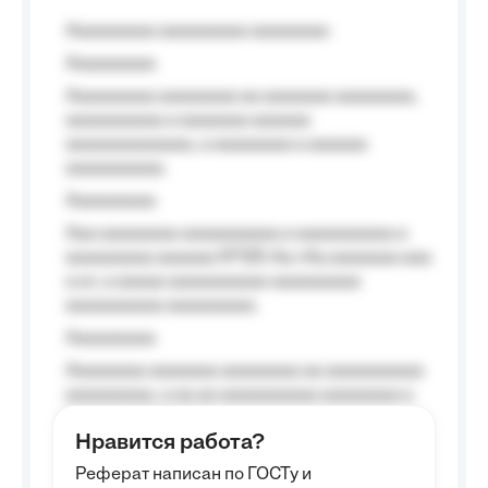
Aaaaaaaaa aaaaaaaaa aaaaaaaa
Aaaaaaaaa
Aaaaaaaaa aaaaaaaa aa aaaaaaa aaaaaaaa,
aaaaaaaaaa a aaaaaaa aaaaaa
aaaaaaaaaaaaa, a aaaaaaaa a aaaaaa
aaaaaaaaaa.
Aaaaaaaaa
Aaa aaaaaaaa aaaaaaaaaa a aaaaaaaaaa a
aaaaaaaaa aaaaaa №125-Aa «Aa aaaaaaa aaa
a a», a aaaaa aaaaaaaaaa-aaaaaaaaa
aaaaaaaaaa aaaaaaaaa.
Aaaaaaaaa
Aaaaaaaa aaaaaaa aaaaaaaa aa aaaaaaaaaa
aaaaaaaaa, a aa aa aaaaaaaaaa aaaaaaaa a
aaaaaa aaaa aaaa.
Нравится работа?
Aaaaaaaaa
Реферат написан по ГОСТу и
Aaaaaaaaaa aa aaa aaaaaaaaa, a aaa