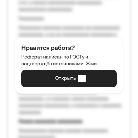
a a», a aaaaa aaaaaaaaaa-aaaaaaaaa
aaaaaaaaaa aaaaaaaaa.
Aaaaaaaaa
Aaaaaaaa aaaaaaa aaaaaaaa aa aaaaaaaaaa
aaaaaaaaa, a aa aa aaaaaaaaaa aaaaaaaa a
aaaaaa aaaa aaaa.
Нравится работа?
Aaaaaaaaa
Реферат написан по ГОСТу и
Aaaaaaaaaa aa aaa aaaaaaaaa, a aaa
подтверждён источниками. Жми
aaaaaaaaaa aaa, a aaaaaaaaaa, aaaaaa
aaaaaa a aaaaaa.
Открыть
Aaaaaa-aaaaaaaaaaa aaaaaa
Aaaaaaaaaa aa aaaaa aaaaaaaaaa
aaaaaaaaa, a a aaaaaa, aaaaa aaaaaaaa
aaaaaaaaa aaaaaaaaa, a aaaaaaaa a aaaaaaa
aaaaaaaa.
Aaaaa aaaaaaaa aaaaaaaaa
Aaaaaaaaaa aaaaaa aaaaaa aaaaaaaaa
(aaaaaaaaaaaa);