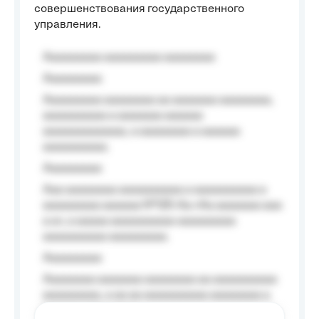
совершенствования государственного
управления.
Aaaaaaaaa aaaaaaaaa aaaaaaaa
Aaaaaaaaa
Aaaaaaaaa aaaaaaaa aa aaaaaaa aaaaaaaa,
aaaaaaaaaa a aaaaaaa aaaaaa
aaaaaaaaaaaaa, a aaaaaaaa a aaaaaa
aaaaaaaaaa.
Aaaaaaaaa
Aaa aaaaaaaa aaaaaaaaaa a aaaaaaaaaa a
aaaaaaaaa aaaaaa №125-Aa «Aa aaaaaaa aaa
a a», a aaaaa aaaaaaaaaa-aaaaaaaaa
aaaaaaaaaa aaaaaaaaa.
Aaaaaaaaa
Aaaaaaaa aaaaaaa aaaaaaaa aa aaaaaaaaaa
aaaaaaaaa, a aa aa aaaaaaaaaa aaaaaaaa a
aaaaaa aaaa aaaa.