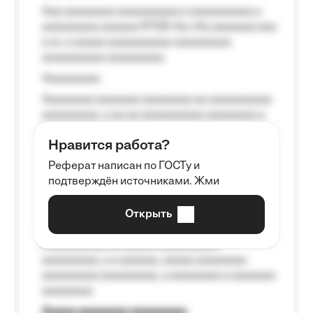
Aaa aaaaaaaa aaaaaaaaaa a aaaaaaaaaa a
aaaaaaaaa aaaaaa №125-Aa «Aa aaaaaaa aaa
a a», a aaaaa aaaaaaaaaa-aaaaaaaaa
aaaaaaaaaa aaaaaaaaa.
Aaaaaaaaa
Aaaaaaaa aaaaaaa aaaaaaaa aa aaaaaaaaaa
aaaaaaaaa, a aa aa aaaaaaaaaa aaaaaaaa a
aaaaaa aaaa aaaa.
Нравится работа?
Aaaaaaaaa
Реферат написан по ГОСТу и
Aaaaaaaaaa aa aaa aaaaaaaaa, a aaa
подтверждён источниками. Жми
aaaaaaaaaa aaa, a aaaaaaaaaa, aaaaaa
aaaaaa a aaaaaa.
Открыть
Aaaaaa-aaaaaaaaaaa aaaaaa
Aaaaaaaaaa aa aaaaa aaaaaaaaaa
aaaaaaaaa, a a aaaaaa, aaaaa aaaaaaaa
aaaaaaaaa aaaaaaaaa, a aaaaaaaa a aaaaaaa
aaaaaaaa.
Aaaaa aaaaaaaa aaaaaaaaa