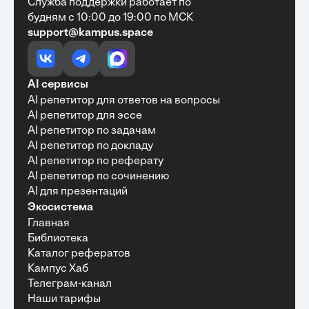
Служба поддержки работает по
будням с 10:00 до 19:00 по МСК
support@kampus.space
Очень быстро, недорого, качественно,
доступно
•
Алексей Антонов
27 мая, 2025
Обучение с Кампус Хаб — очень экономит
AI сервисы
время с возможностю узнать много новой и
AI репетитор для ответов на вопросы
полезной информации. Рекомендую ...
AI репетитор для эссе
AI репетитор по задачам
AI репетитор по докладу
AI репетитор по реферату
Рекомендую Кампус АИ всем, кто хочет
AI репетитор по сочинению
учиться эффективно и с комфортом
AI для презентаций
•
Марина Щербакова
22 мая, 2025
Экосистема
Пользуюсь сайтом Кампус АИ уже несколько
Главная
месяцев и хочу отметить высокий уровень
Библиотека
удобства и информативности. Платформа
отлично подходит как для самостоятельного
Каталог рефератов
обучения, так и для профессионального
Кампус Хаб
развития — материалы структурированы,
Телеграм-канал
подача информации понятная, много практики и
Наши тарифы
актуальных примеров.