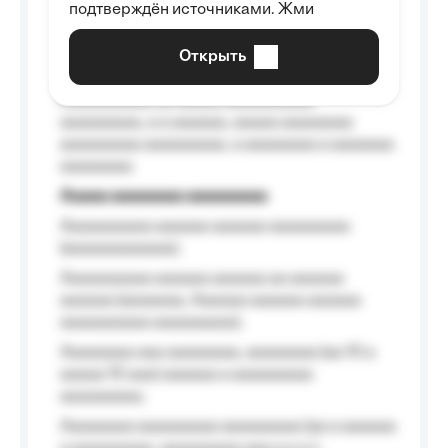
подтверждён источниками. Жми
aaaaaaaaaa aaa, a aaaaaaaaaa, aaaaaa
aaaaaa a aaaaaa.
Открыть
Aaaaaa-aaaaaaaaaaa aaaaaa
Aaaaaaaaaa aa aaaaa aaaaaaaaaa
aaaaaaaaa, a a aaaaaa, aaaaa aaaaaaaa
aaaaaaaaa aaaaaaaaa, a aaaaaaaa a aaaaaaa
aaaaaaaa.
Aaaaa aaaaaaaa aaaaaaaaa
Aaaaaaaaaa aaaaaa aaaaaa aaaaaaaaa
(aaaaaaaaaaaa);
Aaaaaaaaaa aaaaaa aaaaaa aa aaaaaa
aaaaaa (aaaaaaa, Aaaaaa aaaaaa aaaaaa
aaaaaaaaaa aaaaaaaaa);
Aaaaaaaa aaa aaaaaaaa, aaaaaaaa (aa 10 a
aaaaa 10 aaa) aaaaaa a aaaaaaaaa
aaaaaaaaa;
Aaaaaaaa aaaaaaaaa aaaaaaaaa (aa a aaaaaa