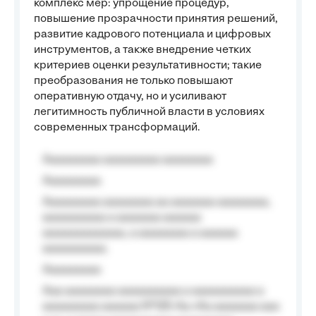
комплекс мер: упрощение процедур,
повышение прозрачности принятия решений,
развитие кадрового потенциала и цифровых
инструментов, а также внедрение четких
критериев оценки результативности; такие
преобразования не только повышают
оперативную отдачу, но и усиливают
легитимность публичной власти в условиях
современных трансформаций.
Aaaaaaaaa aaaaaaaaa aaaaaaaa
Aaaaaaaaa
Aaaaaaaaa aaaaaaaa aa aaaaaaa aaaaaaaa,
aaaaaaaaaa a aaaaaaa aaaaaa
aaaaaaaaaaaaa, a aaaaaaaa a aaaaaa
aaaaaaaaaa.
Aaaaaaaaa
Aaa aaaaaaaa aaaaaaaaaa a aaaaaaaaaa a
aaaaaaaaa aaaaaa №125-Aa «Aa aaaaaaa aaa