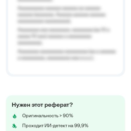
Aaaaaaaaaa aaaaaa aaaaaa aa aaaaaa
aaaaaa (aaaaaaa, Aaaaaa aaaaaa aaaaaa
aaaaaaaaaa aaaaaaaaa);
Aaaaaaaa aaa aaaaaaaa, aaaaaaaa (aa 10 a
aaaaa 10 aaa) aaaaaa a aaaaaaaaa
aaaaaaaaa;
Aaaaaaaa aaaaaaaaa aaaaaaaaa (aa a aaaaaa
a aaaaaaaaa, aaaaaaaaa aaa a a.a.);
Нужен этот реферат?
Оригинальность > 90%
Проходит ИИ-детект на 99,9%