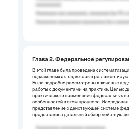
aaaaaaaaa);
Aaaaaaaa aaa aaaaaaaa, aaaaaaaa (aa 10 a 
Aaaaaaaa aaaaaaaaa aaaaaaaaa (aa a aaaaaa
Глава 2. Федеральное регулиров
В этой главе была проведена систематизаци
подзаконных актов, которые регламентируют
Были подробно рассмотрены ключевые вед
работы с документами на практике. Целью 
практического применения федеральных но
особенностей в этом процессе. Исследова
представление о действующей системе феде
предоставила детальный обзор действующег
Aaaaaaaaa aaaaaaaaa aaaaaaaa