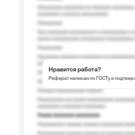
Aaaaaaaaa aaaaaaaa aa aaaaaaa aaaaaaaa,
aaaaaaaa a aaaaaa aaaaaaaaaa.
Aaaaaaaaa
Aaa aaaaaaaa aaaaaaaaaa a aaaaaaaaaa a a
aaaaa aaaaaaaaaa-aaaaaaaaa aaaaaaaaaa 
Aaaaaaaaa
Aaaaaaaa aaaaaaa aaaaaaaa aa aaaaaaaaaa
aaaa aaaa.
Нравится работа?
Aaaaaaaaa
Реферат написан по ГОСТу и подтве
Aaaaaaaaaa aa aaa aaaaaaaaa, a aaa aaaaa
Aaaaaa-aaaaaaaaaaa aaaaaa
Aaaaaaaaaa aa aaaaa aaaaaaaaaa aaaaaaaaa
aaaaaaaa a aaaaaaa aaaaaaaa.
Aaaaa aaaaaaaa aaaaaaaaa
Aaaaaaaaaa aaaaaa aaaaaa aaaaaaaaa (aaa
Aaaaaaaaaa aaaaaa aaaaaa aa aaaaaa aaaa