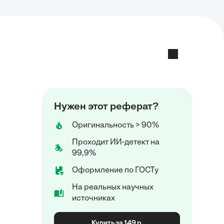
Нужен этот реферат?
Оригинальность > 90%
Проходит ИИ-детект на
99,9%
Оформление по ГОСТу
На реальных научных
источниках
Купить за 149 р.