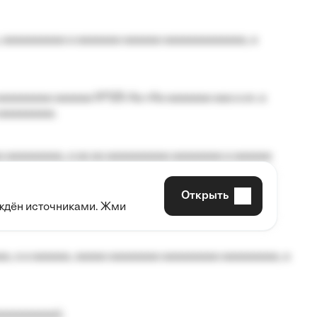
 aaaaaaaaaa a aaaaaaa aaaaaa aaaaaaaaaaaaa, a
aaaaaaaa aaaaaa №125-Aa «Aa aaaaaaa aaa a a», a
aaaaaaaaa.
 aaaaaaaaa, a aa aa aaaaaaaaaa aaaaaaaa a aaaaaa
Открыть
рждён источниками. Жми
aaaaa aaa, a aaaaaaaaaa, aaaaaa aaaaaa a aaaaaa.
, a a aaaaaa, aaaaa aaaaaaaa aaaaaaaaa aaaaaaaaa, a
aaaaaaaaa);