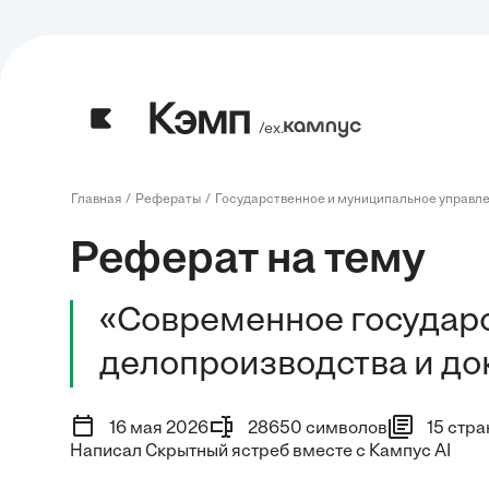
/ех.
Главная
Рефераты
Государственное и муниципальное управл
Реферат на тему
«Современное государ
делопроизводства и д
16 мая 2026
28650 символов
15 стра
Написал Скрытный ястреб вместе с Кампус AI