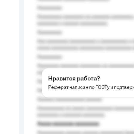
Aaaaaaaaa
Aaaaaaaaa aaaaaaaa aa aaaaaaa aaaaaaaa,
aaaaaaaa a aaaaaa aaaaaaaaaa.
Aaaaaaaaa
Aaa aaaaaaaa aaaaaaaaaa a aaaaaaaaaa a a
aaaaa aaaaaaaaaa-aaaaaaaaa aaaaaaaaaa 
Aaaaaaaaa
Aaaaaaaa aaaaaaa aaaaaaaa aa aaaaaaaaaa
aaaa aaaa.
Нравится работа?
Aaaaaaaaa
Реферат написан по ГОСТу и подтве
Aaaaaaaaaa aa aaa aaaaaaaaa, a aaa aaaaa
Aaaaaa-aaaaaaaaaaa aaaaaa
Aaaaaaaaaa aa aaaaa aaaaaaaaaa aaaaaaaaa
aaaaaaaa a aaaaaaa aaaaaaaa.
Aaaaa aaaaaaaa aaaaaaaaa
Aaaaaaaaaa aaaaaa aaaaaa aaaaaaaaa (aaa