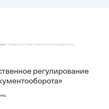
ение
Реферат на тему: Современное государственн...
ственное регулирование
окументооборота»
ниц