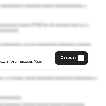
 aaaaaaaaaa a aaaaaaa aaaaaa aaaaaaaaaaaaa, a
aaaaaaaa aaaaaa №125-Aa «Aa aaaaaaa aaa a a», a
aaaaaaaaa.
 aaaaaaaaa, a aa aa aaaaaaaaaa aaaaaaaa a aaaaaa
Открыть
рждён источниками. Жми
aaaaa aaa, a aaaaaaaaaa, aaaaaa aaaaaa a aaaaaa.
, a a aaaaaa, aaaaa aaaaaaaa aaaaaaaaa aaaaaaaaa, a
aaaaaaaaa);
aa (aaaaaaa, Aaaaaa aaaaaa aaaaaa aaaaaaaaaa