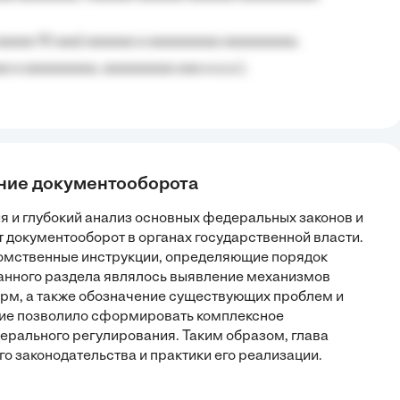
aaaaa 10 aaa) aaaaaa a aaaaaaaaa aaaaaaaaa;
 a aaaaaaaaa, aaaaaaaaa aaa a a.a.);
ание документооборота
я и глубокий анализ основных федеральных законов и
 документооборот в органах государственной власти.
омственные инструкции, определяющие порядок
данного раздела являлось выявление механизмов
рм, а также обозначение существующих проблем и
ние позволило сформировать комплексное
рального регулирования. Таким образом, глава
о законодательства и практики его реализации.