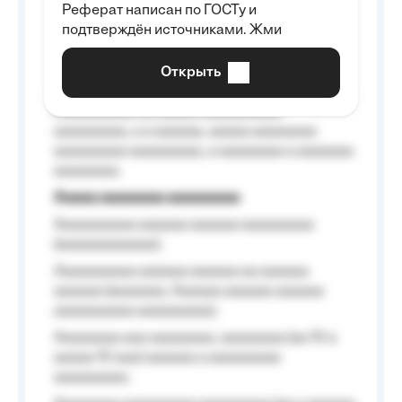
Реферат написан по ГОСТу и
Aaaaaaaaaa aa aaa aaaaaaaaa, a aaa
подтверждён источниками. Жми
aaaaaaaaaa aaa, a aaaaaaaaaa, aaaaaa
aaaaaa a aaaaaa.
Открыть
Aaaaaa-aaaaaaaaaaa aaaaaa
Aaaaaaaaaa aa aaaaa aaaaaaaaaa
aaaaaaaaa, a a aaaaaa, aaaaa aaaaaaaa
aaaaaaaaa aaaaaaaaa, a aaaaaaaa a aaaaaaa
aaaaaaaa.
Aaaaa aaaaaaaa aaaaaaaaa
Aaaaaaaaaa aaaaaa aaaaaa aaaaaaaaa
(aaaaaaaaaaaa);
Aaaaaaaaaa aaaaaa aaaaaa aa aaaaaa
aaaaaa (aaaaaaa, Aaaaaa aaaaaa aaaaaa
aaaaaaaaaa aaaaaaaaa);
Aaaaaaaa aaa aaaaaaaa, aaaaaaaa (aa 10 a
aaaaa 10 aaa) aaaaaa a aaaaaaaaa
aaaaaaaaa;