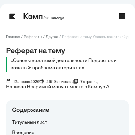
/ех.
Главная
Рефераты
Другое
Реферат на тему: Основы вожатской деяте
Реферат на тему
«Основы вожатской деятельности Подросток и
вожатый: проблема авторитета»
12 апреля 2026
21519 символов
7 страниц
Написал Незримый манул вместе с Кампус AI
Содержание
Титульный лист
Введение