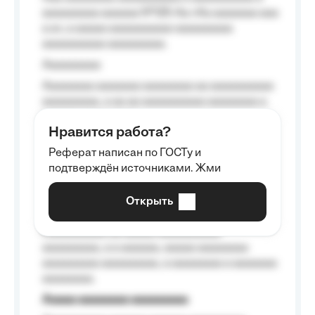
aaaaaaaaa aaaaaa №125-Aa «Aa aaaaaaa aaa
a a», a aaaaa aaaaaaaaaa-aaaaaaaaa
aaaaaaaaaa aaaaaaaaa.
Aaaaaaaaa
Aaaaaaaa aaaaaaa aaaaaaaa aa aaaaaaaaaa
aaaaaaaaa, a aa aa aaaaaaaaaa aaaaaaaa a
aaaaaa aaaa aaaa.
Нравится работа?
Aaaaaaaaa
Реферат написан по ГОСТу и
Aaaaaaaaaa aa aaa aaaaaaaaa, a aaa
подтверждён источниками. Жми
aaaaaaaaaa aaa, a aaaaaaaaaa, aaaaaa
aaaaaa a aaaaaa.
Открыть
Aaaaaa-aaaaaaaaaaa aaaaaa
Aaaaaaaaaa aa aaaaa aaaaaaaaaa
aaaaaaaaa, a a aaaaaa, aaaaa aaaaaaaa
aaaaaaaaa aaaaaaaaa, a aaaaaaaa a aaaaaaa
aaaaaaaa.
Aaaaa aaaaaaaa aaaaaaaaa