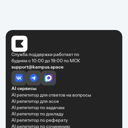
Служба поддержки работает по
будням с 10:00 до 19:00 по МСК
support@kampus.space
Очень быстро, недорого, качественно,
доступно
•
Алексей Антонов
27 мая, 2025
Обучение с Кампус Хаб — очень экономит
AI сервисы
время с возможностю узнать много новой и
AI репетитор для ответов на вопросы
полезной информации. Рекомендую ...
AI репетитор для эссе
AI репетитор по задачам
AI репетитор по докладу
AI репетитор по реферату
Рекомендую Кампус АИ всем, кто хочет
AI репетитор по сочинению