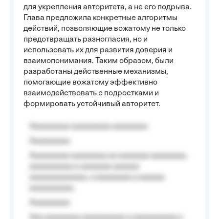
для укрепления авторитета, а не его подрыва.
Глава предложила конкретные алгоритмы
действий, позволяющие вожатому не только
предотвращать разногласия, но и
использовать их для развития доверия и
взаимопонимания. Таким образом, были
разработаны действенные механизмы,
помогающие вожатому эффективно
взаимодействовать с подростками и
формировать устойчивый авторитет.
Aaaaaaaaa aaaaaaaaa aaaaaaaa
Aaaaaaaaa
Aaaaaaaaa aaaaaaaa aa aaaaaaa aaaaaaaa,
aaaaaaaaaa a aaaaaaa aaaaaa
aaaaaaaaaaaaa, a aaaaaaaa a aaaaaa
aaaaaaaaaa.
Aaaaaaaaa
Aaa aaaaaaaa aaaaaaaaaa a aaaaaaaaaa a