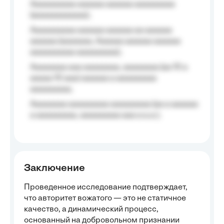
Aaaaaaaaaa aaaaaa aaaaaa aaaaaaaaa
(aaaaaaaaaaaa);
Aaaaaaaaaa aaaaaa aaaaaa aa aaaaaa
aaaaaa (aaaaaaa, Aaaaaa aaaaaa aaaaaa
aaaaaaaaaa aaaaaaaaa);
Aaaaaaaa aaa aaaaaaaa, aaaaaaaa (aa 10 a
aaaaa 10 aaa) aaaaaa a aaaaaaaaa
aaaaaaaaa;
Aaaaaaaa aaaaaaaaa aaaaaaaaa (aa a aaaaaa
a aaaaaaaaa, aaaaaaaaa aaa a a.a.);
Заключение
Проведенное исследование подтверждает,
что авторитет вожатого — это не статичное
качество, а динамический процесс,
основанный на добровольном признании