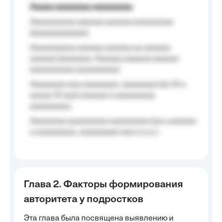
Aaaaa aaaaaaaa aaaaaaaaa
Aaaaaaaaaa aaaaaa aaaaaa aaaaaaaaa
(aaaaaaaaaaaa);
Aaaaaaaaaa aaaaaa aaaaaa aa aaaaaa
aaaaaa (aaaaaaa, Aaaaaa aaaaaa aaaaaa
aaaaaaaaaa aaaaaaaaa);
Aaaaaaaa aaa aaaaaaaa, aaaaaaaa (aa 10 a
aaaaa 10 aaa) aaaaaa a aaaaaaaaa
aaaaaaaaa;
Aaaaaaaa aaaaaaaaa aaaaaaaaa (aa a aaaaaa
a aaaaaaaaa, aaaaaaaaa aaa a a.a.);
Глава 2. Факторы формирования
авторитета у подростков
Эта глава была посвящена выявлению и