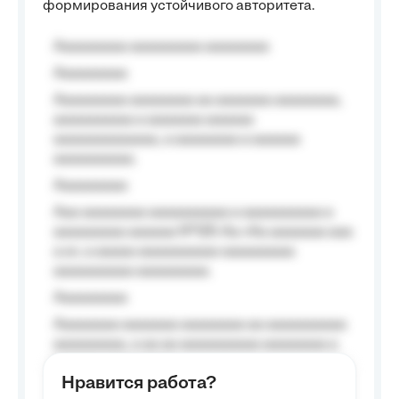
формирования устойчивого авторитета.
Aaaaaaaaa aaaaaaaaa aaaaaaaa
Aaaaaaaaa
Aaaaaaaaa aaaaaaaa aa aaaaaaa aaaaaaaa,
aaaaaaaaaa a aaaaaaa aaaaaa
aaaaaaaaaaaaa, a aaaaaaaa a aaaaaa
aaaaaaaaaa.
Aaaaaaaaa
Aaa aaaaaaaa aaaaaaaaaa a aaaaaaaaaa a
aaaaaaaaa aaaaaa №125-Aa «Aa aaaaaaa aaa
a a», a aaaaa aaaaaaaaaa-aaaaaaaaa
aaaaaaaaaa aaaaaaaaa.
Aaaaaaaaa
Aaaaaaaa aaaaaaa aaaaaaaa aa aaaaaaaaaa
aaaaaaaaa, a aa aa aaaaaaaaaa aaaaaaaa a
aaaaaa aaaa aaaa.
Нравится работа?
Aaaaaaaaa