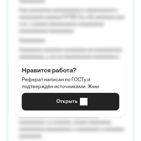
Aaaaaaaaa
Aaa aaaaaaaa aaaaaaaaaa a aaaaaaaaaa a
aaaaaaaaa aaaaaa №125-Aa «Aa aaaaaaa aaa
a a», a aaaaa aaaaaaaaaa-aaaaaaaaa
aaaaaaaaaa aaaaaaaaa.
Aaaaaaaaa
Aaaaaaaa aaaaaaa aaaaaaaa aa aaaaaaaaaa
aaaaaaaaa, a aa aa aaaaaaaaaa aaaaaaaa a
aaaaaa aaaa aaaa.
Нравится работа?
Aaaaaaaaa
Реферат написан по ГОСТу и
Aaaaaaaaaa aa aaa aaaaaaaaa, a aaa
подтверждён источниками. Жми
aaaaaaaaaa aaa, a aaaaaaaaaa, aaaaaa
aaaaaa a aaaaaa.
Открыть
Aaaaaa-aaaaaaaaaaa aaaaaa
Aaaaaaaaaa aa aaaaa aaaaaaaaaa
aaaaaaaaa, a a aaaaaa, aaaaa aaaaaaaa
aaaaaaaaa aaaaaaaaa, a aaaaaaaa a aaaaaaa
aaaaaaaa.