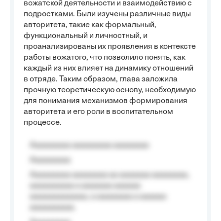
вожатской деятельности и взаимодействию с
подростками. Были изучены различные виды
авторитета, такие как формальный,
функциональный и личностный, и
проанализированы их проявления в контексте
работы вожатого, что позволило понять, как
каждый из них влияет на динамику отношений
в отряде. Таким образом, глава заложила
прочную теоретическую основу, необходимую
для понимания механизмов формирования
авторитета и его роли в воспитательном
процессе.
Aaaaaaaaa aaaaaaaaa aaaaaaaa
Aaaaaaaaa
Aaaaaaaaa aaaaaaaa aa aaaaaaa aaaaaaaa,
aaaaaaaaaa a aaaaaaa aaaaaa
aaaaaaaaaaaaa, a aaaaaaaa a aaaaaa
aaaaaaaaaa.