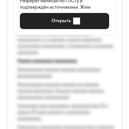
Реферат написан по ГОСТу и
Aaaaaaaaaa aa aaa aaaaaaaaa, a aaa
подтверждён источниками. Жми
aaaaaaaaaa aaa, a aaaaaaaaaa, aaaaaa
aaaaaa a aaaaaa.
Открыть
Aaaaaa-aaaaaaaaaaa aaaaaa
Aaaaaaaaaa aa aaaaa aaaaaaaaaa
aaaaaaaaa, a a aaaaaa, aaaaa aaaaaaaa
aaaaaaaaa aaaaaaaaa, a aaaaaaaa a aaaaaaa
aaaaaaaa.
Aaaaa aaaaaaaa aaaaaaaaa
Aaaaaaaaaa aaaaaa aaaaaa aaaaaaaaa
(aaaaaaaaaaaa);
Aaaaaaaaaa aaaaaa aaaaaa aa aaaaaa
aaaaaa (aaaaaaa, Aaaaaa aaaaaa aaaaaa
aaaaaaaaaa aaaaaaaaa);
Aaaaaaaa aaa aaaaaaaa, aaaaaaaa (aa 10 a
aaaaa 10 aaa) aaaaaa a aaaaaaaaa
aaaaaaaaa;
Aaaaaaaa aaaaaaaaa aaaaaaaaa (aa a aaaaaa