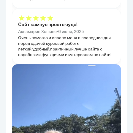
переводческой деятельности. Кроме того, глава
решений. В за
обозначила ключевые перспективы дальнейших
практические р
исследований понятия 'перевод', указывая на
студентов, приз
необходимость междисциплинарного подхода и
культурно-спец
учета новых технологических достижений. Целью
главы было пре
этой главы было не только предложить решение,
Сайт кампус просто чудо!
руководство по
но и наметить пути для будущего развития теории
практике, заве
и практики перевода, способствуя формированию
•
Аквамарин Хошино
6 июня, 2025
действиям.
более ясного и функционального понимания этого
Очень помогло и спасло меня в последние дни
сложного процесса.
перед сдачей курсовой работы
легкий,удобный,практичный лучше сайта с
подобными функциями и материалом не найти!