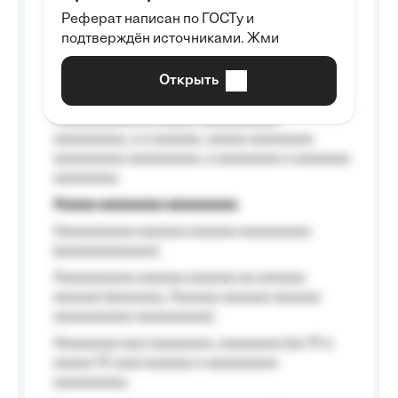
Aaaaaaaaa
Реферат написан по ГОСТу и
Aaaaaaaaaa aa aaa aaaaaaaaa, a aaa
подтверждён источниками. Жми
aaaaaaaaaa aaa, a aaaaaaaaaa, aaaaaa
aaaaaa a aaaaaa.
Открыть
Aaaaaa-aaaaaaaaaaa aaaaaa
Aaaaaaaaaa aa aaaaa aaaaaaaaaa
aaaaaaaaa, a a aaaaaa, aaaaa aaaaaaaa
aaaaaaaaa aaaaaaaaa, a aaaaaaaa a aaaaaaa
aaaaaaaa.
Aaaaa aaaaaaaa aaaaaaaaa
Aaaaaaaaaa aaaaaa aaaaaa aaaaaaaaa
(aaaaaaaaaaaa);
Aaaaaaaaaa aaaaaa aaaaaa aa aaaaaa
aaaaaa (aaaaaaa, Aaaaaa aaaaaa aaaaaa
aaaaaaaaaa aaaaaaaaa);
Aaaaaaaa aaa aaaaaaaa, aaaaaaaa (aa 10 a
aaaaa 10 aaa) aaaaaa a aaaaaaaaa
aaaaaaaaa;