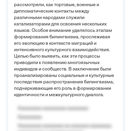
рассмотрели, как торговые, военные и
дипломатические контакты между
различными народами служили
катализаторами для освоения нескольких
языков. Особое внимание уделялось этапам
формирования билингвизма, прослеживая
его эволюцию в контексте миграций и
интенсивного культурного взаимодействия.
Целью было выявить, как эти процессы
приводили к появлению многоязычных
индивидов и сообществ. В заключение были
проанализированы социальные и культурные
последствия распространения билингвизма,
подчеркивающие его роль в формировании
идентичности и межкультурного диалога.
Aaaaaaaaa aaaaaaaaa aaaaaaaa
Aaaaaaaaa
Aaaaaaaaa aaaaaaaa aa aaaaaaa aaaaaaaa,