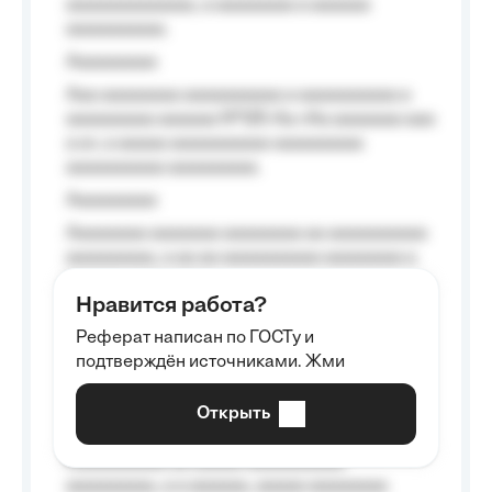
aaaaaaaaaaaaa, a aaaaaaaa a aaaaaa
aaaaaaaaaa.
Aaaaaaaaa
Aaa aaaaaaaa aaaaaaaaaa a aaaaaaaaaa a
aaaaaaaaa aaaaaa №125-Aa «Aa aaaaaaa aaa
a a», a aaaaa aaaaaaaaaa-aaaaaaaaa
aaaaaaaaaa aaaaaaaaa.
Aaaaaaaaa
Aaaaaaaa aaaaaaa aaaaaaaa aa aaaaaaaaaa
aaaaaaaaa, a aa aa aaaaaaaaaa aaaaaaaa a
aaaaaa aaaa aaaa.
Нравится работа?
Aaaaaaaaa
Реферат написан по ГОСТу и
Aaaaaaaaaa aa aaa aaaaaaaaa, a aaa
подтверждён источниками. Жми
aaaaaaaaaa aaa, a aaaaaaaaaa, aaaaaa
aaaaaa a aaaaaa.
Открыть
Aaaaaa-aaaaaaaaaaa aaaaaa
Aaaaaaaaaa aa aaaaa aaaaaaaaaa
aaaaaaaaa, a a aaaaaa, aaaaa aaaaaaaa