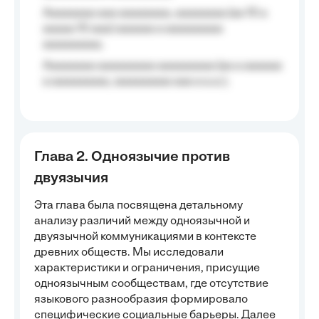
Aaaaaaaa aaa aaaaaaaa, aaaaaaaa (aa 10 a
aaaaa 10 aaa) aaaaaa a aaaaaaaaa
aaaaaaaaa;
Aaaaaaaa aaaaaaaaa aaaaaaaaa (aa a aaaaaa
a aaaaaaaaa, aaaaaaaaa aaa a a.a.);
Глава 2. Одноязычие против
двуязычия
Эта глава была посвящена детальному
анализу различий между одноязычной и
двуязычной коммуникациями в контексте
древних обществ. Мы исследовали
характеристики и ограничения, присущие
одноязычным сообществам, где отсутствие
языкового разнообразия формировало
специфические социальные барьеры. Далее