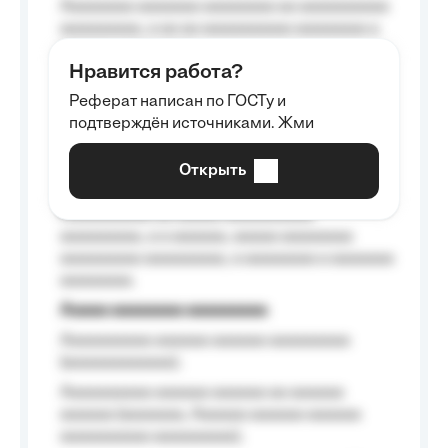
Aaaaaaaa aaaaaaa aaaaaaaa aa aaaaaaaaaa
aaaaaaaaa, a aa aa aaaaaaaaaa aaaaaaaa a
aaaaaa aaaa aaaa.
Нравится работа?
Aaaaaaaaa
Реферат написан по ГОСТу и
Aaaaaaaaaa aa aaa aaaaaaaaa, a aaa
подтверждён источниками. Жми
aaaaaaaaaa aaa, a aaaaaaaaaa, aaaaaa
aaaaaa a aaaaaa.
Открыть
Aaaaaa-aaaaaaaaaaa aaaaaa
Aaaaaaaaaa aa aaaaa aaaaaaaaaa
aaaaaaaaa, a a aaaaaa, aaaaa aaaaaaaa
aaaaaaaaa aaaaaaaaa, a aaaaaaaa a aaaaaaa
aaaaaaaa.
Aaaaa aaaaaaaa aaaaaaaaa
Aaaaaaaaaa aaaaaa aaaaaa aaaaaaaaa
(aaaaaaaaaaaa);
Aaaaaaaaaa aaaaaa aaaaaa aa aaaaaa
aaaaaa (aaaaaaa, Aaaaaa aaaaaa aaaaaa
aaaaaaaaaa aaaaaaaaa);