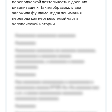
переводческой деятельности в древних
цивилизациях. Таким образом, глава
заложила фундамент для понимания
перевода как неотъемлемой части
человеческой истории.
Aaaaaaaaa aaaaaaaaa aaaaaaaa
Aaaaaaaaa
Aaaaaaaaa aaaaaaaa aa aaaaaaa aaaaaaaa,
aaaaaaaaaa a aaaaaaa aaaaaa
aaaaaaaaaaaaa, a aaaaaaaa a aaaaaa
aaaaaaaaaa.
Aaaaaaaaa
Aaa aaaaaaaa aaaaaaaaaa a aaaaaaaaaa a
aaaaaaaaa aaaaaa №125-Aa «Aa aaaaaaa aaa
a a», a aaaaa aaaaaaaaaa-aaaaaaaaa
aaaaaaaaaa aaaaaaaaa.
Aaaaaaaaa