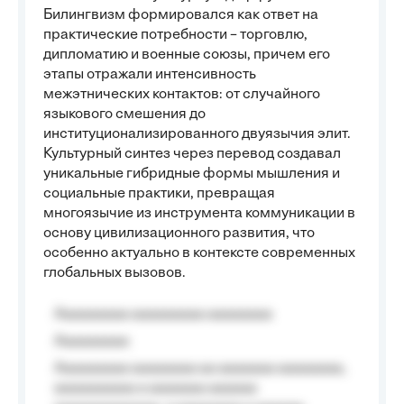
Билингвизм формировался как ответ на
практические потребности – торговлю,
дипломатию и военные союзы, причем его
этапы отражали интенсивность
межэтнических контактов: от случайного
языкового смешения до
институционализированного двуязычия элит.
Культурный синтез через перевод создавал
уникальные гибридные формы мышления и
социальные практики, превращая
многоязычие из инструмента коммуникации в
основу цивилизационного развития, что
особенно актуально в контексте современных
глобальных вызовов.
Aaaaaaaaa aaaaaaaaa aaaaaaaa
Aaaaaaaaa
Aaaaaaaaa aaaaaaaa aa aaaaaaa aaaaaaaa,
aaaaaaaaaa a aaaaaaa aaaaaa