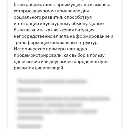
были рассмотрены преимущества и вызовы,
которые двуязычие приносило для
социального развития, способствуя
интеграции и культурному обмену. Целью
было выявить, как языковая ситуация
непосредственно влияла на формирование и
трансформацию социальных структур.
Исторические примеры наглядно
продемонстрировали, как выбор в пользу
одноязычия или двуязычия определял пути
развития цивилизаций.
Aaaaaaaaa aaaaaaaaa aaaaaaaa
Aaaaaaaaa
Aaaaaaaaa aaaaaaaa aa aaaaaaa aaaaaaaa,
aaaaaaaaaa a aaaaaaa aaaaaa
aaaaaaaaaaaaa, a aaaaaaaa a aaaaaa
aaaaaaaaaa.
Aaaaaaaaa