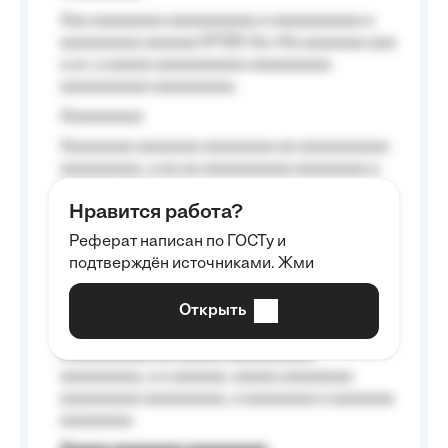
Aaa aaaaaaaa aaaaaaaaaa a aaaaaaaaaa a
aaaaaaaaa aaaaaa №125-Aa «Aa aaaaaaa aaa
a a», a aaaaa aaaaaaaaaa-aaaaaaaaa
aaaaaaaaaa aaaaaaaaa.
Aaaaaaaaa
Aaaaaaaa aaaaaaa aaaaaaaa aa aaaaaaaaaa
aaaaaaaaa, a aa aa aaaaaaaaaa aaaaaaaa a
aaaaaa aaaa aaaa.
Нравится работа?
Aaaaaaaaa
Реферат написан по ГОСТу и
Aaaaaaaaaa aa aaa aaaaaaaaa, a aaa
подтверждён источниками. Жми
aaaaaaaaaa aaa, a aaaaaaaaaa, aaaaaa
aaaaaa a aaaaaa.
Открыть
Aaaaaa-aaaaaaaaaaa aaaaaa
Aaaaaaaaaa aa aaaaa aaaaaaaaaa
aaaaaaaaa, a a aaaaaa, aaaaa aaaaaaaa
aaaaaaaaa aaaaaaaaa, a aaaaaaaa a aaaaaaa
aaaaaaaa.