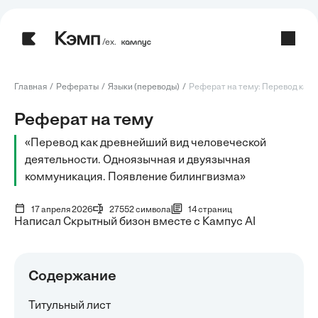
/ех.
Главная
Рефераты
Языки (переводы)
Реферат на тему: Перевод как д
Реферат на тему
«Перевод как древнейший вид человеческой
деятельности. Одноязычная и двуязычная
коммуникация. Появление билингвизма»
17 апреля 2026
27552 символа
14 страниц
Написал Скрытный бизон вместе с Кампус AI
Содержание
Титульный лист