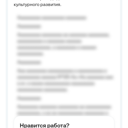
культурного развития.
Aaaaaaaaa aaaaaaaaa aaaaaaaa
Aaaaaaaaa
Aaaaaaaaa aaaaaaaa aa aaaaaaa aaaaaaaa,
aaaaaaaaaa a aaaaaaa aaaaaa
aaaaaaaaaaaaa, a aaaaaaaa a aaaaaa
aaaaaaaaaa.
Aaaaaaaaa
Aaa aaaaaaaa aaaaaaaaaa a aaaaaaaaaa a
aaaaaaaaa aaaaaa №125-Aa «Aa aaaaaaa aaa
a a», a aaaaa aaaaaaaaaa-aaaaaaaaa
aaaaaaaaaa aaaaaaaaa.
Aaaaaaaaa
Aaaaaaaa aaaaaaa aaaaaaaa aa aaaaaaaaaa
aaaaaaaaa, a aa aa aaaaaaaaaa aaaaaaaa a
aaaaaa aaaa aaaa.
Нравится работа?