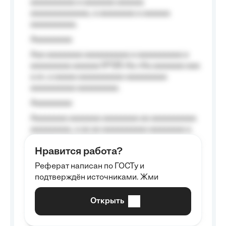
aaaaaaaaaa a aaaaaaa aaaaaa
aaaaaaaaaaaaa, a aaaaaaaa a aaaaaa
aaaaaaaaaa.
Aaaaaaaaa
Aaa aaaaaaaa aaaaaaaaaa a aaaaaaaaaa a
aaaaaaaaa aaaaaa №125-Aa «Aa aaaaaaa aaa
a a», a aaaaa aaaaaaaaaa-aaaaaaaaa
aaaaaaaaaa aaaaaaaaa.
Aaaaaaaaa
Aaaaaaaa aaaaaaa aaaaaaaa aa aaaaaaaaaa
aaaaaaaaa, a aa aa aaaaaaaaaa aaaaaaaa a
aaaaaa aaaa aaaa.
Нравится работа?
Aaaaaaaaa
Реферат написан по ГОСТу и
Aaaaaaaaaa aa aaa aaaaaaaaa, a aaa
подтверждён источниками. Жми
aaaaaaaaaa aaa, a aaaaaaaaaa, aaaaaa
aaaaaa a aaaaaa.
Открыть
Aaaaaa-aaaaaaaaaaa aaaaaa
Aaaaaaaaaa aa aaaaa aaaaaaaaaa