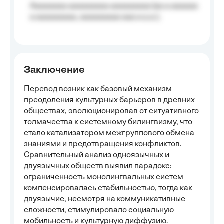
Aaaaaaaa aaaaaaaaa aaaaaaaaa (aa a aaaaaa
a aaaaaaaaa, aaaaaaaaa aaa a a.a.);
Заключение
Перевод возник как базовый механизм
преодоления культурных барьеров в древних
обществах, эволюционировав от ситуативного
толмачества к системному билингвизму, что
стало катализатором межгруппового обмена
знаниями и предотвращения конфликтов.
Сравнительный анализ одноязычных и
двуязычных обществ выявил парадокс:
ограниченность монолингвальных систем
компенсировалась стабильностью, тогда как
двуязычие, несмотря на коммуникативные
сложности, стимулировало социальную
мобильность и культурную диффузию.