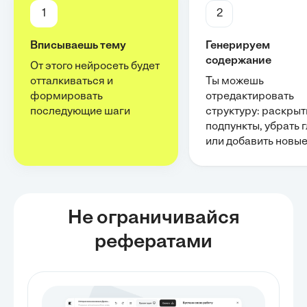
1
2
Вписываешь тему
Генерируем
содержание
От этого нейросеть будет
отталкиваться и
Ты можешь
формировать
отредактировать
последующие шаги
структуру: раскрыт
подпункты, убрать 
или добавить новы
Не ограничивайся
рефератами