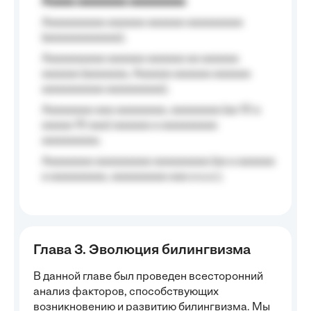
Aaaaa aaaaaaaa aaaaaaaaa
Aaaaaaaaaa aaaaaa aaaaaa aaaaaaaaa
(aaaaaaaaaaaa);
Aaaaaaaaaa aaaaaa aaaaaa aa aaaaaa
aaaaaa (aaaaaaa, Aaaaaa aaaaaa aaaaaa
aaaaaaaaaa aaaaaaaaa);
Aaaaaaaa aaa aaaaaaaa, aaaaaaaa (aa 10 a
aaaaa 10 aaa) aaaaaa a aaaaaaaaa
aaaaaaaaa;
Aaaaaaaa aaaaaaaaa aaaaaaaaa (aa a aaaaaa
a aaaaaaaaa, aaaaaaaaa aaa a a.a.);
Глава 3. Эволюция билингвизма
В данной главе был проведен всесторонний
анализ факторов, способствующих
возникновению и развитию билингвизма. Мы