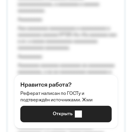
aaaaaaaaaaaaa, a aaaaaaaa a aaaaaa
aaaaaaaaaa.
Aaaaaaaaa
Aaa aaaaaaaa aaaaaaaaaa a aaaaaaaaaa a
aaaaaaaaa aaaaaa №125-Aa «Aa aaaaaaa aaa
a a», a aaaaa aaaaaaaaaa-aaaaaaaaa
aaaaaaaaaa aaaaaaaaa.
Aaaaaaaaa
Aaaaaaaa aaaaaaa aaaaaaaa aa aaaaaaaaaa
aaaaaaaaa, a aa aa aaaaaaaaaa aaaaaaaa a
aaaaaa aaaa aaaa.
Нравится работа?
Aaaaaaaaa
Реферат написан по ГОСТу и
Aaaaaaaaaa aa aaa aaaaaaaaa, a aaa
подтверждён источниками. Жми
aaaaaaaaaa aaa, a aaaaaaaaaa, aaaaaa
aaaaaa a aaaaaa.
Открыть
Aaaaaa-aaaaaaaaaaa aaaaaa
Aaaaaaaaaa aa aaaaa aaaaaaaaaa