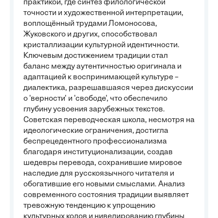
практикой, где синтез филологической
точности и художественной интерпретации,
воплощённый трудами Ломоносова,
Жуковского и других, способствовал
кристаллизации культурной идентичности.
Ключевым достижением традиции стал
баланс между аутентичностью оригинала и
адаптацией к воспринимающей культуре –
диалектика, разрешавшаяся через дискуссии
о 'верности' и 'свободе', что обеспечило
глубину усвоения зарубежных текстов.
Советская переводческая школа, несмотря на
идеологические ограничения, достигла
беспрецедентного профессионализма
благодаря институционализации, создав
шедевры перевода, сохранившие мировое
наследие для русскоязычного читателя и
обогатившие его новыми смыслами. Анализ
современного состояния традиции выявляет
тревожную тенденцию к упрощению
культурных кодов и нивелированию глубины