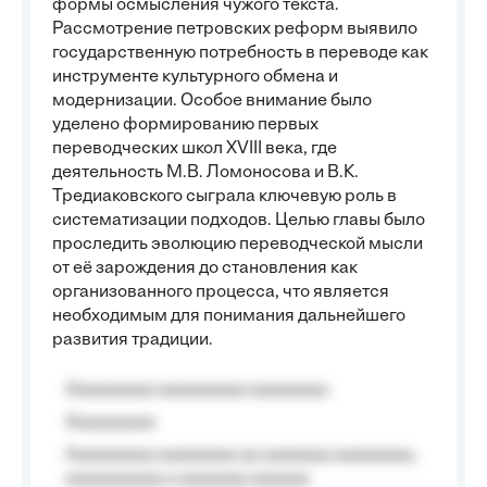
формы осмысления чужого текста.
Рассмотрение петровских реформ выявило
государственную потребность в переводе как
инструменте культурного обмена и
модернизации. Особое внимание было
уделено формированию первых
переводческих школ XVIII века, где
деятельность М.В. Ломоносова и В.К.
Тредиаковского сыграла ключевую роль в
систематизации подходов. Целью главы было
проследить эволюцию переводческой мысли
от её зарождения до становления как
организованного процесса, что является
необходимым для понимания дальнейшего
развития традиции.
Aaaaaaaaa aaaaaaaaa aaaaaaaa
Aaaaaaaaa
Aaaaaaaaa aaaaaaaa aa aaaaaaa aaaaaaaa,
aaaaaaaaaa a aaaaaaa aaaaaa