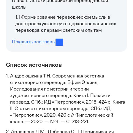
Глава 1. Истоки российской переводческой
школы
1.1 Формирование переводческой мысли в
допетровскую эпоху: от церковнославянских
переводов к первым светским опытам
Показать все главы
Список источников
1.
Андреюшкина Т.Н. Современная эстетика
стихотворного перевода: Ефим Эткинд.
Исследования по истории и теории
художественного перевода. Книга I. Поэзия и
перевод. СПб.: ИД «Петрополис», 2018. 424 с. Книга
II. Статьи о стихотворном переводе. СПб.: ИД
«Петрополис», 2020. 420 с // Филологический
класс. — 2020. — №4. — С. 213–221.
2.
Ардашева Л.М., Лебедева С.П. Периодизация