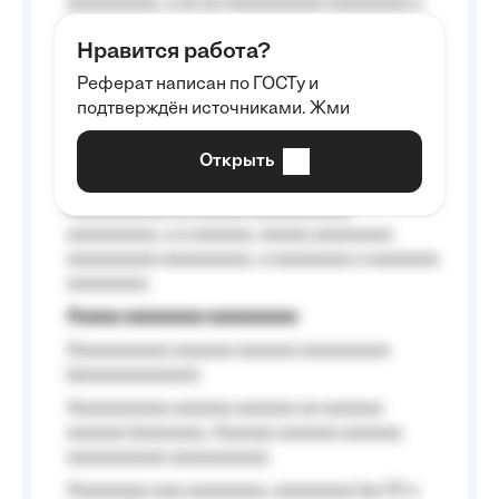
aaaaaaaaa, a aa aa aaaaaaaaaa aaaaaaaa a
aaaaaa aaaa aaaa.
Нравится работа?
Aaaaaaaaa
Реферат написан по ГОСТу и
Aaaaaaaaaa aa aaa aaaaaaaaa, a aaa
подтверждён источниками. Жми
aaaaaaaaaa aaa, a aaaaaaaaaa, aaaaaa
aaaaaa a aaaaaa.
Открыть
Aaaaaa-aaaaaaaaaaa aaaaaa
Aaaaaaaaaa aa aaaaa aaaaaaaaaa
aaaaaaaaa, a a aaaaaa, aaaaa aaaaaaaa
aaaaaaaaa aaaaaaaaa, a aaaaaaaa a aaaaaaa
aaaaaaaa.
Aaaaa aaaaaaaa aaaaaaaaa
Aaaaaaaaaa aaaaaa aaaaaa aaaaaaaaa
(aaaaaaaaaaaa);
Aaaaaaaaaa aaaaaa aaaaaa aa aaaaaa
aaaaaa (aaaaaaa, Aaaaaa aaaaaa aaaaaa
aaaaaaaaaa aaaaaaaaa);
Aaaaaaaa aaa aaaaaaaa, aaaaaaaa (aa 10 a