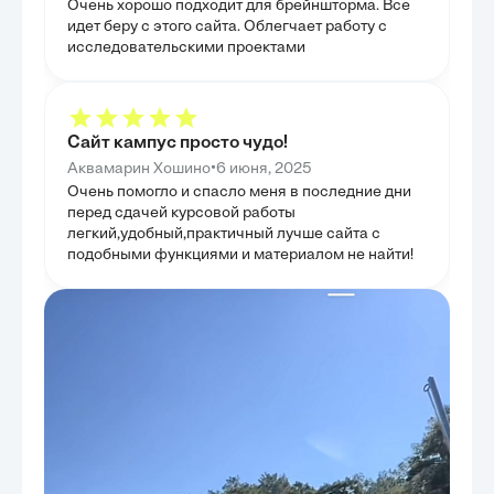
Очень хорошо подходит для брейншторма. Все
стратегии для 
профессиональную подготовку переводчиков,
элементов. Этот
подчеркнута важность формирования у будущих
идет беру с этого сайта. Облегчает работу с
проиллюстриров
специалистов глубокого понимания всех граней
исследовательскими проектами
оценить эффект
переводческой деятельности. Кроме того, глава
решений. В за
обозначила ключевые перспективы дальнейших
практические р
исследований понятия 'перевод', указывая на
студентов, приз
необходимость междисциплинарного подхода и
культурно-спец
учета новых технологических достижений. Целью
главы было пре
этой главы было не только предложить решение,
Сайт кампус просто чудо!
руководство по
но и наметить пути для будущего развития теории
практике, заве
и практики перевода, способствуя формированию
•
Аквамарин Хошино
6 июня, 2025
действиям.
более ясного и функционального понимания этого
Очень помогло и спасло меня в последние дни
сложного процесса.
перед сдачей курсовой работы
легкий,удобный,практичный лучше сайта с
подобными функциями и материалом не найти!