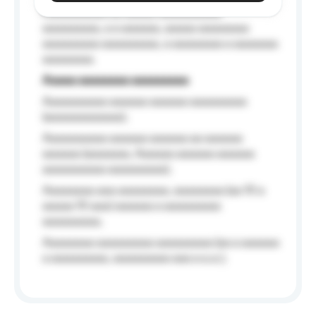
Aaaaaaaaaa aa aaaaa aaaaaaaaaa
aaaaaaaaa, a a aaaaaa, aaaaa aaaaaaaa
aaaaaaaaa aaaaaaaaa, a aaaaaaaa a aaaaaaa
aaaaaaaa.
Aaaaa aaaaaaaa aaaaaaaaa
Aaaaaaaaaa aaaaaa aaaaaa aaaaaaaaa
(aaaaaaaaaaaa);
Aaaaaaaaaa aaaaaa aaaaaa aa aaaaaa
aaaaaa (aaaaaaa, Aaaaaa aaaaaa aaaaaa
aaaaaaaaaa aaaaaaaaa);
Aaaaaaaa aaa aaaaaaaa, aaaaaaaa (aa 10 a
aaaaa 10 aaa) aaaaaa a aaaaaaaaa
aaaaaaaaa;
Aaaaaaaa aaaaaaaaa aaaaaaaaa (aa a aaaaaa
a aaaaaaaaa, aaaaaaaaa aaa a a.a.);