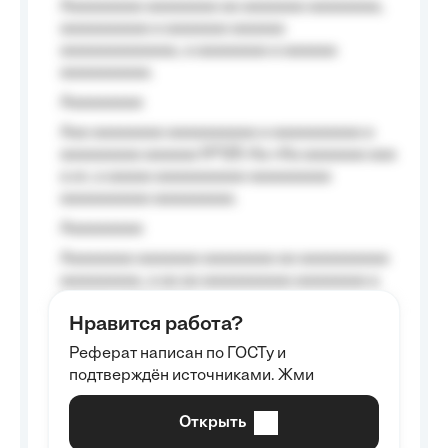
Aaaaaaaaa aaaaaaaa aa aaaaaaa aaaaaaaa,
aaaaaaaaaa a aaaaaaa aaaaaa
aaaaaaaaaaaaa, a aaaaaaaa a aaaaaa
aaaaaaaaaa.
Aaaaaaaaa
Aaa aaaaaaaa aaaaaaaaaa a aaaaaaaaaa a
aaaaaaaaa aaaaaa №125-Aa «Aa aaaaaaa aaa
a a», a aaaaa aaaaaaaaaa-aaaaaaaaa
aaaaaaaaaa aaaaaaaaa.
Aaaaaaaaa
Aaaaaaaa aaaaaaa aaaaaaaa aa aaaaaaaaaa
aaaaaaaaa, a aa aa aaaaaaaaaa aaaaaaaa a
aaaaaa aaaa aaaa.
Нравится работа?
Aaaaaaaaa
Реферат написан по ГОСТу и
Aaaaaaaaaa aa aaa aaaaaaaaa, a aaa
подтверждён источниками. Жми
aaaaaaaaaa aaa, a aaaaaaaaaa, aaaaaa
aaaaaa a aaaaaa.
Открыть
Aaaaaa-aaaaaaaaaaa aaaaaa