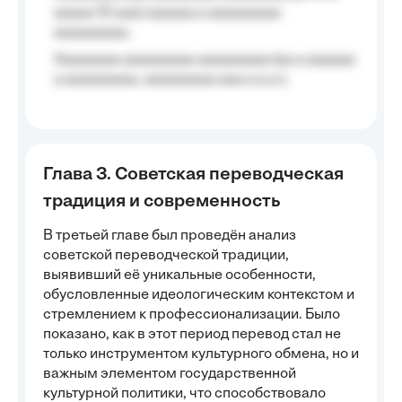
aaaaa 10 aaa) aaaaaa a aaaaaaaaa
aaaaaaaaa;
Aaaaaaaa aaaaaaaaa aaaaaaaaa (aa a aaaaaa
a aaaaaaaaa, aaaaaaaaa aaa a a.a.);
Глава 3. Советская переводческая
традиция и современность
В третьей главе был проведён анализ
советской переводческой традиции,
выявивший её уникальные особенности,
обусловленные идеологическим контекстом и
стремлением к профессионализации. Было
показано, как в этот период перевод стал не
только инструментом культурного обмена, но и
важным элементом государственной
культурной политики, что способствовало