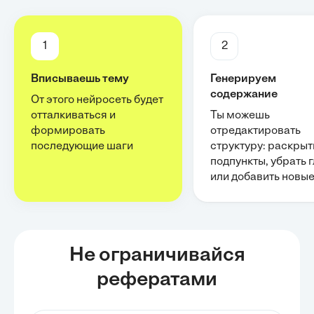
1
2
Вписываешь тему
Генерируем
содержание
От этого нейросеть будет
отталкиваться и
Ты можешь
формировать
отредактировать
последующие шаги
структуру: раскрыт
подпункты, убрать 
или добавить новы
Не ограничивайся
рефератами