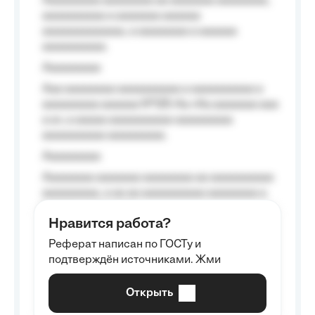
Aaaaaaaaa aaaaaaaa aa aaaaaaa aaaaaaaa,
aaaaaaaaaa a aaaaaaa aaaaaa
aaaaaaaaaaaaa, a aaaaaaaa a aaaaaa
aaaaaaaaaa.
Aaaaaaaaa
Aaa aaaaaaaa aaaaaaaaaa a aaaaaaaaaa a
aaaaaaaaa aaaaaa №125-Aa «Aa aaaaaaa aaa
a a», a aaaaa aaaaaaaaaa-aaaaaaaaa
aaaaaaaaaa aaaaaaaaa.
Aaaaaaaaa
Aaaaaaaa aaaaaaa aaaaaaaa aa aaaaaaaaaa
aaaaaaaaa, a aa aa aaaaaaaaaa aaaaaaaa a
aaaaaa aaaa aaaa.
Нравится работа?
Aaaaaaaaa
Реферат написан по ГОСТу и
Aaaaaaaaaa aa aaa aaaaaaaaa, a aaa
подтверждён источниками. Жми
aaaaaaaaaa aaa, a aaaaaaaaaa, aaaaaa
aaaaaa a aaaaaa.
Открыть
Aaaaaa-aaaaaaaaaaa aaaaaa