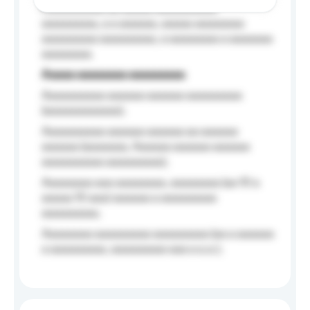
Aaaaaaaaaa aa aaaaa aaaaaaaaaa
aaaaaaaaa, a a aaaaaa, aaaaa aaaaaaaa
aaaaaaaaa aaaaaaaaa, a aaaaaaaa a aaaaaaa
aaaaaaaa.
Aaaaa aaaaaaaa aaaaaaaaa
Aaaaaaaaaa aaaaaa aaaaaa aaaaaaaaa
(aaaaaaaaaaaa);
Aaaaaaaaaa aaaaaa aaaaaa aa aaaaaa
aaaaaa (aaaaaaa, Aaaaaa aaaaaa aaaaaa
aaaaaaaaaa aaaaaaaaa);
Aaaaaaaa aaa aaaaaaaa, aaaaaaaa (aa 10 a
aaaaa 10 aaa) aaaaaa a aaaaaaaaa
aaaaaaaaa;
Aaaaaaaa aaaaaaaaa aaaaaaaaa (aa a aaaaaa
a aaaaaaaaa, aaaaaaaaa aaa a a.a.);