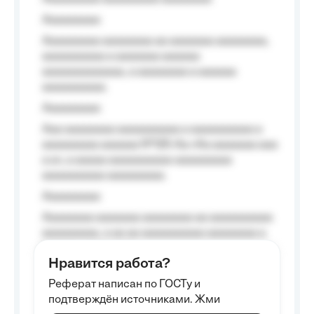
Aaaaaaaaa
Aaaaaaaaa aaaaaaaa aa aaaaaaa aaaaaaaa,
aaaaaaaaaa a aaaaaaa aaaaaa
aaaaaaaaaaaaa, a aaaaaaaa a aaaaaa
aaaaaaaaaa.
Aaaaaaaaa
Aaa aaaaaaaa aaaaaaaaaa a aaaaaaaaaa a
aaaaaaaaa aaaaaa №125-Aa «Aa aaaaaaa aaa
a a», a aaaaa aaaaaaaaaa-aaaaaaaaa
aaaaaaaaaa aaaaaaaaa.
Aaaaaaaaa
Aaaaaaaa aaaaaaa aaaaaaaa aa aaaaaaaaaa
aaaaaaaaa, a aa aa aaaaaaaaaa aaaaaaaa a
aaaaaa aaaa aaaa.
Нравится работа?
Aaaaaaaaa
Реферат написан по ГОСТу и
Aaaaaaaaaa aa aaa aaaaaaaaa, a aaa
подтверждён источниками. Жми
aaaaaaaaaa aaa, a aaaaaaaaaa, aaaaaa