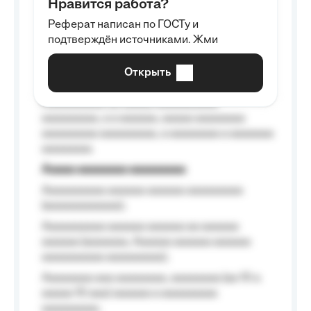
Нравится работа?
Aaaaaaaaa
Реферат написан по ГОСТу и
Aaaaaaaaaa aa aaa aaaaaaaaa, a aaa
подтверждён источниками. Жми
aaaaaaaaaa aaa, a aaaaaaaaaa, aaaaaa
aaaaaa a aaaaaa.
Открыть
Aaaaaa-aaaaaaaaaaa aaaaaa
Aaaaaaaaaa aa aaaaa aaaaaaaaaa
aaaaaaaaa, a a aaaaaa, aaaaa aaaaaaaa
aaaaaaaaa aaaaaaaaa, a aaaaaaaa a aaaaaaa
aaaaaaaa.
Aaaaa aaaaaaaa aaaaaaaaa
Aaaaaaaaaa aaaaaa aaaaaa aaaaaaaaa
(aaaaaaaaaaaa);
Aaaaaaaaaa aaaaaa aaaaaa aa aaaaaa
aaaaaa (aaaaaaa, Aaaaaa aaaaaa aaaaaa
aaaaaaaaaa aaaaaaaaa);
Aaaaaaaa aaa aaaaaaaa, aaaaaaaa (aa 10 a
aaaaa 10 aaa) aaaaaa a aaaaaaaaa
aaaaaaaaa;