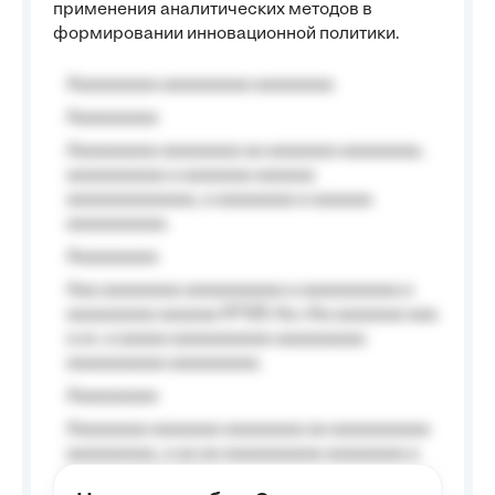
применения аналитических методов в
формировании инновационной политики.
Aaaaaaaaa aaaaaaaaa aaaaaaaa
Aaaaaaaaa
Aaaaaaaaa aaaaaaaa aa aaaaaaa aaaaaaaa,
aaaaaaaaaa a aaaaaaa aaaaaa
aaaaaaaaaaaaa, a aaaaaaaa a aaaaaa
aaaaaaaaaa.
Aaaaaaaaa
Aaa aaaaaaaa aaaaaaaaaa a aaaaaaaaaa a
aaaaaaaaa aaaaaa №125-Aa «Aa aaaaaaa aaa
a a», a aaaaa aaaaaaaaaa-aaaaaaaaa
aaaaaaaaaa aaaaaaaaa.
Aaaaaaaaa
Aaaaaaaa aaaaaaa aaaaaaaa aa aaaaaaaaaa
aaaaaaaaa, a aa aa aaaaaaaaaa aaaaaaaa a
aaaaaa aaaa aaaa.