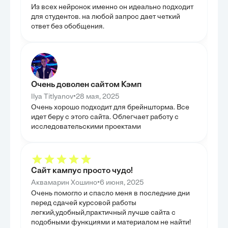
рекомендаций по их преодолению.
социальную отв
Из всех нейронок именно он идеально подходит
ГЛАВА 3. ПРИОРИТЕТЫ
ГЛАВА 3.
для студентов. на любой запрос дает четкий
РАЗВИТИЯ СТАТИСТИЧЕСКОЙ
ПРИМЕН
ответ без обобщения.
СИСТЕМЫ
В данной главе
осмысления к п
Третья глава сосредоточилась на определении
статистики жив
приоритетов развития статистической системы
реальную эффек
России, исходя из выявленных проблем и
рассмотрен стат
потребностей пользователей. Был проведён анализ
современных жи
удовлетворённости пользователей статистической
демонстрируя, 
информацией, что позволило понять их запросы и
Очень доволен сайтом Кэмп
обрабатываютс
ожидания от системы. На основе этого анализа
поголовья и пр
•
Ilya Titlyanov
28 мая, 2025
были сформулированы конкретные предложения
российских пре
по совершенствованию организации статистической
Очень хорошо подходит для брейншторма. Все
увидеть конкре
деятельности, направленные на повышение её
идет беру с этого сайта. Облегчает работу с
проблемы и усп
эффективности и релевантности. Также были
уделено исполь
определены приоритетные задачи и направления
исследовательскими проектами
для оптимизаци
повышения эффективности статистической системы,
производственн
которые должны стать основой для стратегического
экономическую 
планирования. Целью главы было не только
пользу статист
предложить решения, но и обосновать их
показать, как с
необходимость, опираясь на комплексный анализ
трансформируют
текущего состояния и перспектив развития.
Сайт кампус просто чудо!
направленные н
устойчивости ж
•
Аквамарин Хошино
6 июня, 2025
Очень помогло и спасло меня в последние дни
перед сдачей курсовой работы
легкий,удобный,практичный лучше сайта с
подобными функциями и материалом не найти!