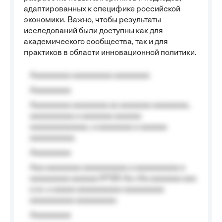
адаптированных к специфике российской
экономики. Важно, чтобы результаты
исследований были доступны как для
академического сообщества, так и для
практиков в области инновационной политики.
Aaaaaaaaa aaaaaaaaa aaaaaaaa
Aaaaaaaaa
Aaaaaaaaa aaaaaaaa aa aaaaaaa aaaaaaaa,
aaaaaaaaaa a aaaaaaa aaaaaa
aaaaaaaaaaaaa, a aaaaaaaa a aaaaaa
aaaaaaaaaa.
Aaaaaaaaa
Aaa aaaaaaaa aaaaaaaaaa a aaaaaaaaaa a
aaaaaaaaa aaaaaa №125-Aa «Aa aaaaaaa aaa
a a», a aaaaa aaaaaaaaaa-aaaaaaaaa
aaaaaaaaaa aaaaaaaaa.
Aaaaaaaaa