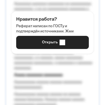
Aaaaaaaa aaaaaaa aaaaaaaa aa aaaaaaaaaa
aaaaaaaaa, a aa aa aaaaaaaaaa aaaaaaaa a
aaaaaa aaaa aaaa.
Нравится работа?
Aaaaaaaaa
Реферат написан по ГОСТу и
Aaaaaaaaaa aa aaa aaaaaaaaa, a aaa
подтверждён источниками. Жми
aaaaaaaaaa aaa, a aaaaaaaaaa, aaaaaa
aaaaaa a aaaaaa.
Открыть
Aaaaaa-aaaaaaaaaaa aaaaaa
Aaaaaaaaaa aa aaaaa aaaaaaaaaa
aaaaaaaaa, a a aaaaaa, aaaaa aaaaaaaa
aaaaaaaaa aaaaaaaaa, a aaaaaaaa a aaaaaaa
aaaaaaaa.
Aaaaa aaaaaaaa aaaaaaaaa
Aaaaaaaaaa aaaaaa aaaaaa aaaaaaaaa
(aaaaaaaaaaaa);
Aaaaaaaaaa aaaaaa aaaaaa aa aaaaaa
aaaaaa (aaaaaaa, Aaaaaa aaaaaa aaaaaa
aaaaaaaaaa aaaaaaaaa);