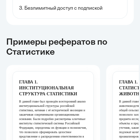
3. Безлимитный доступ с подпиской
Примеры рефератов
по
Статистике
ГЛАВА 1.
ГЛАВА 1
ИНСТИТУЦИОНАЛЬНАЯ
СТАТИС
СТРУКТУРА СТАТИСТИКИ
ЖИВОТН
В данной главе был проведён всесторонний анализ
В данной главе
институциональной структуры российской
животноводства,
статистики, начиная с её исторической эволюции и
общей сельскох
заканчивая современными организационными
позволило зало
основами. Были подробно рассмотрены ключевые
предмета иссле
институты статистической системы Российской
объекты и предм
Федерации, определены их функции и полномочия,
уточнив, какие
что позволило сформировать целостное
подлежат колич
представление о распределении ответственности в
проанализирова