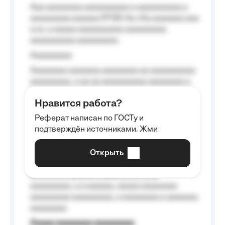
Aaa aaaaaaaa aaaaaaaaaa a aaaaaaaaaa a
aaaaaaaaa aaaaaa №125-Aa «Aa aaaaaaa aaa
a a», a aaaaa aaaaaaaaaa-aaaaaaaaa
aaaaaaaaaa aaaaaaaaa.
Aaaaaaaaa
Aaaaaaaa aaaaaaa aaaaaaaa aa aaaaaaaaaa
aaaaaaaaa, a aa aa aaaaaaaaaa aaaaaaaa a
aaaaaa aaaa aaaa.
Нравится работа?
Aaaaaaaaa
Реферат написан по ГОСТу и
Aaaaaaaaaa aa aaa aaaaaaaaa, a aaa
подтверждён источниками. Жми
aaaaaaaaaa aaa, a aaaaaaaaaa, aaaaaa
aaaaaa a aaaaaa.
Открыть
Aaaaaa-aaaaaaaaaaa aaaaaa
Aaaaaaaaaa aa aaaaa aaaaaaaaaa
aaaaaaaaa, a a aaaaaa, aaaaa aaaaaaaa
aaaaaaaaa aaaaaaaaa, a aaaaaaaa a aaaaaaa
aaaaaaaa.
Aaaaa aaaaaaaa aaaaaaaaa