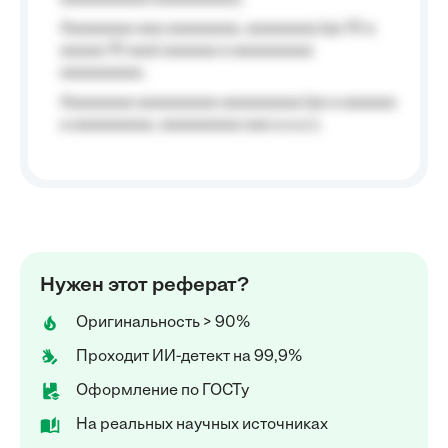
Aaaaaaaa aaa aaaaaaaa, aaaaaaaa (aa 10 a
aaaaa 10 aaa) aaaaaa a aaaaaaaaa
aaaaaaaaa;
Aaaaaaaa aaaaaaaaa aaaaaaaaa (aa a aaaaaa
a aaaaaaaaa, aaaaaaaaa aaa a a.a.);
Нужен этот реферат?
Оригинальность > 90%
Проходит ИИ-детект на 99,9%
Оформление по ГОСТу
На реальных научных источниках