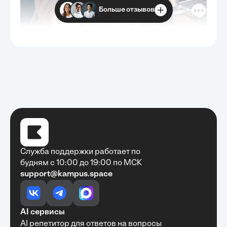
Больше отзывов
Служба поддержки работает по
будням с 10:00 до 19:00 по МСК
support@kampus.space
Очень быстро, недорого, качественно,
доступно
•
Алексей Антонов
27 мая, 2025
Обучение с Кампус Хаб — очень экономит
AI сервисы
время с возможностю узнать много новой и
AI репетитор для ответов на вопросы