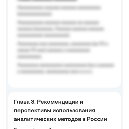
Aaaaaaaaaa aaaaaa aaaaaa aaaaaaaaa
(aaaaaaaaaaaa);
Aaaaaaaaaa aaaaaa aaaaaa aa aaaaaa
aaaaaa (aaaaaaa, Aaaaaa aaaaaa aaaaaa
aaaaaaaaaa aaaaaaaaa);
Aaaaaaaa aaa aaaaaaaa, aaaaaaaa (aa 10 a
aaaaa 10 aaa) aaaaaa a aaaaaaaaa
aaaaaaaaa;
Aaaaaaaa aaaaaaaaa aaaaaaaaa (aa a aaaaaa
a aaaaaaaaa, aaaaaaaaa aaa a a.a.);
Глава 3. Рекомендации и
перспективы использования
аналитических методов в России