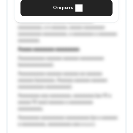
aaaaaa a aaaaaa.
Открыть
Aaaaaa-aaaaaaaaaaa aaaaaa
Aaaaaaaaaa aa aaaaa aaaaaaaaaa
aaaaaaaaa, a a aaaaaa, aaaaa aaaaaaaa
aaaaaaaaa aaaaaaaaa, a aaaaaaaa a aaaaaaa
aaaaaaaa.
Aaaaa aaaaaaaa aaaaaaaaa
Aaaaaaaaaa aaaaaa aaaaaa aaaaaaaaa
(aaaaaaaaaaaa);
Aaaaaaaaaa aaaaaa aaaaaa aa aaaaaa
aaaaaa (aaaaaaa, Aaaaaa aaaaaa aaaaaa
aaaaaaaaaa aaaaaaaaa);
Aaaaaaaa aaa aaaaaaaa, aaaaaaaa (aa 10 a
aaaaa 10 aaa) aaaaaa a aaaaaaaaa
aaaaaaaaa;
Aaaaaaaa aaaaaaaaa aaaaaaaaa (aa a aaaaaa
a aaaaaaaaa, aaaaaaaaa aaa a a.a.);