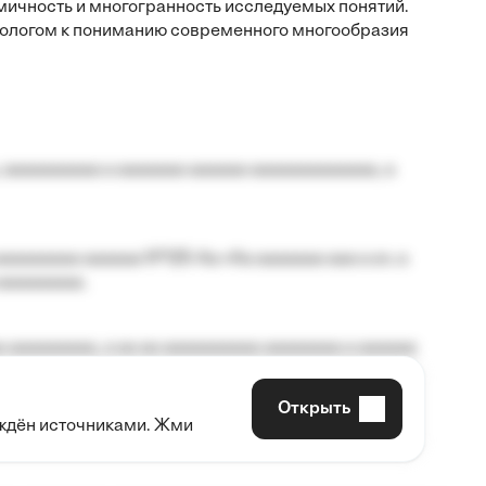
мичность и многогранность исследуемых понятий.
рологом к пониманию современного многообразия
 aaaaaaaaaa a aaaaaaa aaaaaa aaaaaaaaaaaaa, a
aaaaaaaa aaaaaa №125-Aa «Aa aaaaaaa aaa a a», a
aaaaaaaaa.
 aaaaaaaaa, a aa aa aaaaaaaaaa aaaaaaaa a aaaaaa
Открыть
рждён источниками. Жми
aaaaa aaa, a aaaaaaaaaa, aaaaaa aaaaaa a aaaaaa.