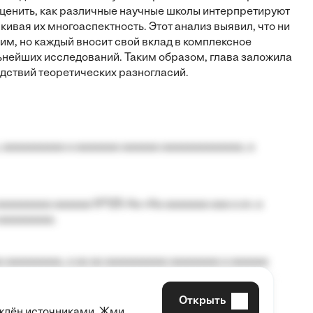
ценить, как различные научные школы интерпретируют
кивая их многоаспектность. Этот анализ выявил, что ни
м, но каждый вносит свой вклад в комплексное
ьнейших исследований. Таким образом, глава заложила
дствий теоретических разногласий.
 aaaaaaaaaa a aaaaaaa aaaaaa aaaaaaaaaaaaa, a
aaaaaaaa aaaaaa №125-Aa «Aa aaaaaaa aaa a a», a
aaaaaaaaa.
 aaaaaaaaa, a aa aa aaaaaaaaaa aaaaaaaa a aaaaaa
Открыть
рждён источниками. Жми