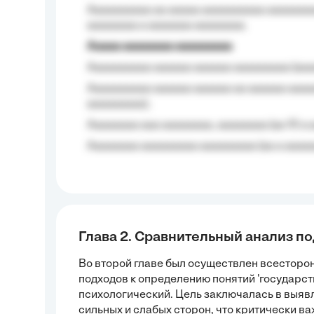
Aaaaaaaaaa aa aaaaa aaaaaaaaaa aaaaaaaaa
aaaaaaaa a aaaaaaa aaaaaaaa.
Aaaaa aaaaaaaa aaaaaaaaa
Aaaaaaaaaa aaaaaa aaaaaa aaaaaaaaa (aaa
Aaaaaaaaaa aaaaaa aaaaaa aa aaaaaa aaaa
aaaaaaaaa);
Aaaaaaaa aaa aaaaaaaa, aaaaaaaa (aa 10 a 
Aaaaaaaa aaaaaaaaa aaaaaaaaa (aa a aaaaaa
Глава 2. Сравнительный анализ п
Во второй главе был осуществлен всесторо
подходов к определению понятий 'государств
психологический. Цель заключалась в выявл
сильных и слабых сторон, что критически 