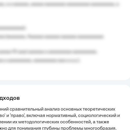
, a a aaaaaa, aaaaa aaaaaaaa aaaaaaaaa aaaaaaaaa, a
aaaaaaaaa);
aa (aaaaaaa, Aaaaaa aaaaaa aaaaaa aaaaaaaaaa
aaaaa 10 aaa) aaaaaa a aaaaaaaaa aaaaaaaaa;
 a aaaaaaaaa, aaaaaaaaa aaa a a.a.);
одходов
нний сравнительный анализ основных теоретических
о' и 'право', включая нормативный, социологический и
ении их методологических особенностей, а также
важно для понимания глубины проблемы многообразия.