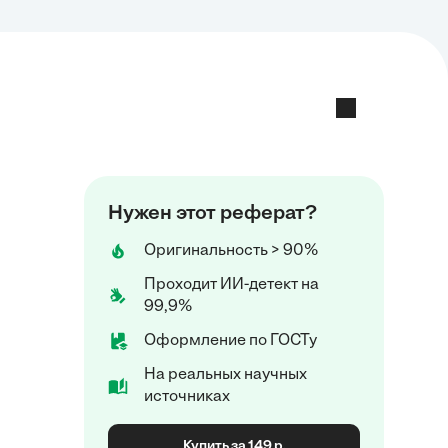
Нужен этот реферат?
Оригинальность > 90%
Проходит ИИ-детект на
99,9%
Оформление по ГОСТу
На реальных научных
источниках
Купить за 149 р.