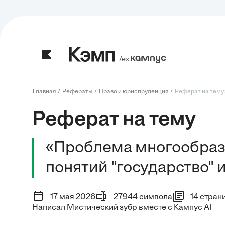
/ех.
Главная
Рефераты
Право и юриспруденция
Реферат на тему:
Реферат на тему
«Проблема многообраз
понятий "государство" и
17 мая 2026
27944 символа
14 стран
Написал Мистический зубр вместе с Кампус AI