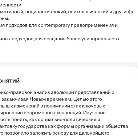
менности.
мативный, социологический, психологический и другие) к
оны.
ия подходов для contemporary правоприменения и
чных подходов для создания более универсального
понятий
орико-правовой анализ эволюции представлений о
 и заканчивая Новым временем. Целью этого
ьных изменений в понимании этих ключевых
мирование современных концепций. Изучение
сть понять, как социально-политические и
ктовку государства как формы организации общества
то позволило заложить основу для дальнейшего