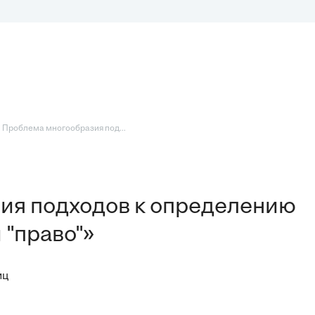
 Проблема многообразия под...
ия подходов к определению
 "право"»
иц