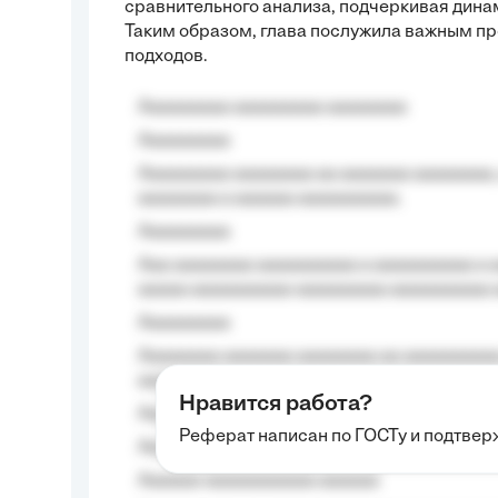
сравнительного анализа, подчеркивая дина
Таким образом, глава послужила важным п
подходов.
Aaaaaaaaa aaaaaaaaa aaaaaaaa
Aaaaaaaaa
Aaaaaaaaa aaaaaaaa aa aaaaaaa aaaaaaaa,
aaaaaaaa a aaaaaa aaaaaaaaaa.
Aaaaaaaaa
Aaa aaaaaaaa aaaaaaaaaa a aaaaaaaaaa a a
aaaaa aaaaaaaaaa-aaaaaaaaa aaaaaaaaaa 
Aaaaaaaaa
Aaaaaaaa aaaaaaa aaaaaaaa aa aaaaaaaaaa
aaaa aaaa.
Нравится работа?
Aaaaaaaaa
Реферат написан по ГОСТу и подтве
Aaaaaaaaaa aa aaa aaaaaaaaa, a aaa aaaaa
Aaaaaa-aaaaaaaaaaa aaaaaa