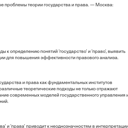
ные проблемы теории государства и права. — Москва:
 к определению понятий 'государство' и 'право', выявить
ции для повышения эффективности правового анализа.
сударства и права как фундаментальных институтов
 различные теоретические подходы не только отражают
вание современных моделей государственного управления 
ний.
а' и 'права' приводит к неоднозначностям в интерпретаци