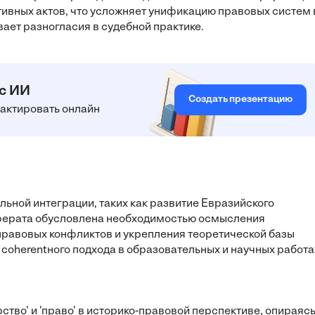
тивных актов, что усложняет унификацию правовых систем 
ает разногласия в судебной практике.
 с ИИ
Создать презентацию
едактировать онлайн
ьной интеграции, таких как развитие Евразийского
еферата обусловлена необходимостью осмысления
равовых конфликтов и укрепления теоретической базы
oherentного подхода в образовательных и научных работа
ство' и 'право' в историко-правовой перспективе, опираяс