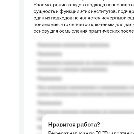
Рассмотрение каждого подхода позволило о
сущность и функции этих институтов, подчер
один из подходов не является исчерпывающи
понимание, что является ключевым для дал
основу для осмысления практических после
Aaaaaaaaa aaaaaaaaa aaaaaaaa
Aaaaaaaaa
Aaaaaaaaa aaaaaaaa aa aaaaaaa aaaaaaaa,
aaaaaaaa a aaaaaa aaaaaaaaaa.
Aaaaaaaaa
Aaa aaaaaaaa aaaaaaaaaa a aaaaaaaaaa a a
aaaaa aaaaaaaaaa-aaaaaaaaa aaaaaaaaaa 
Aaaaaaaaa
Aaaaaaaa aaaaaaa aaaaaaaa aa aaaaaaaaaa
aaaa aaaa.
Нравится работа?
Aaaaaaaaa
Реферат написан по ГОСТу и подтве