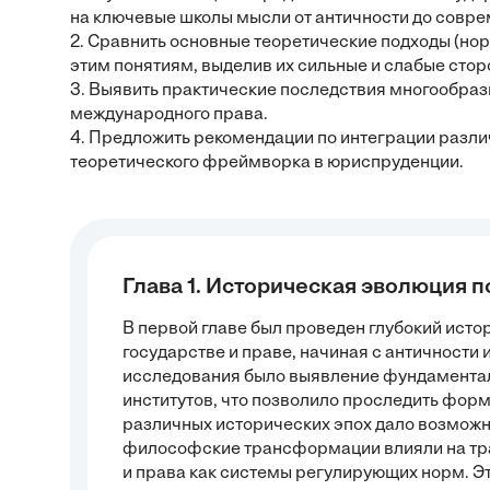
на ключевые школы мысли от античности до совре
2. Сравнить основные теоретические подходы (нор
этим понятиям, выделив их сильные и слабые стор
3. Выявить практические последствия многообраз
международного права.
4. Предложить рекомендации по интеграции разли
теоретического фреймворка в юриспруденции.
Глава 1. Историческая эволюция 
В первой главе был проведен глубокий ист
государстве и праве, начиная с античности
исследования было выявление фундаментал
институтов, что позволило проследить фор
различных исторических эпох дало возможно
философские трансформации влияли на тра
и права как системы регулирующих норм. Э