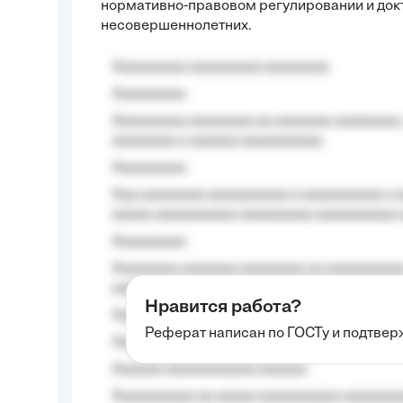
нормативно-правовом регулировании и док
несовершеннолетних.
Aaaaaaaaa aaaaaaaaa aaaaaaaa
Aaaaaaaaa
Aaaaaaaaa aaaaaaaa aa aaaaaaa aaaaaaaa,
aaaaaaaa a aaaaaa aaaaaaaaaa.
Aaaaaaaaa
Aaa aaaaaaaa aaaaaaaaaa a aaaaaaaaaa a a
aaaaa aaaaaaaaaa-aaaaaaaaa aaaaaaaaaa 
Aaaaaaaaa
Aaaaaaaa aaaaaaa aaaaaaaa aa aaaaaaaaaa
aaaa aaaa.
Нравится работа?
Aaaaaaaaa
Реферат написан по ГОСТу и подтве
Aaaaaaaaaa aa aaa aaaaaaaaa, a aaa aaaaa
Aaaaaa-aaaaaaaaaaa aaaaaa
Aaaaaaaaaa aa aaaaa aaaaaaaaaa aaaaaaaaa