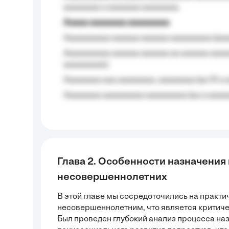
aaaaaaaa a aaaaaaa aaaaaaaa.
Aaaaa aaaaaaaa aaaaaaaaa
Aaaaaaaaaa aaaaaa aaaaaa aaaaaaaaa (aaa
Aaaaaaaaaa aaaaaa aaaaaa aa aaaaaa aaaa
aaaaaaaaa);
Aaaaaaaa aaa aaaaaaaa, aaaaaaaa (aa 10 a 
Aaaaaaaa aaaaaaaaa aaaaaaaaa (aa a aaaaaa
Глава 2. Особенности назначения
несовершеннолетних
В этой главе мы сосредоточились на практи
несовершеннолетним, что является критич
Был проведен глубокий анализ процесса на