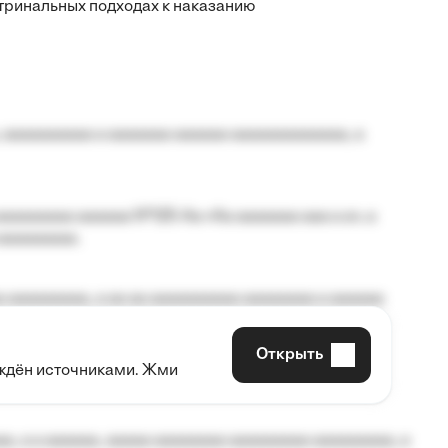
тринальных подходах к наказанию
 aaaaaaaaaa a aaaaaaa aaaaaa aaaaaaaaaaaaa, a
aaaaaaaa aaaaaa №125-Aa «Aa aaaaaaa aaa a a», a
aaaaaaaaa.
 aaaaaaaaa, a aa aa aaaaaaaaaa aaaaaaaa a aaaaaa
Открыть
рждён источниками. Жми
aaaaa aaa, a aaaaaaaaaa, aaaaaa aaaaaa a aaaaaa.
, a a aaaaaa, aaaaa aaaaaaaa aaaaaaaaa aaaaaaaaa, a