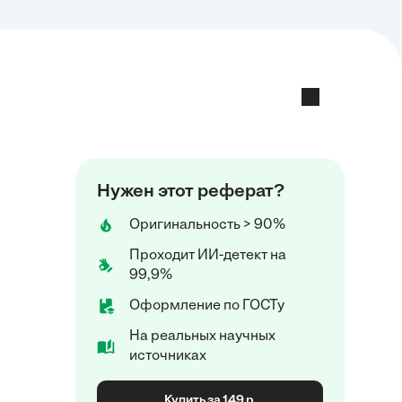
Нужен этот реферат?
Оригинальность > 90%
Проходит ИИ-детект на
99,9%
Оформление по ГОСТу
На реальных научных
источниках
Купить за 149 р.