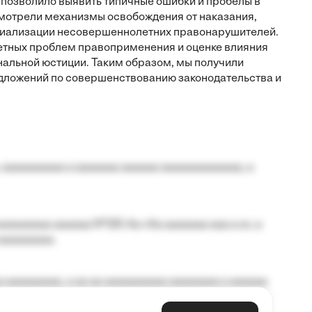
 позволило выявить типичные ошибки и пробелы в
смотрели механизмы освобождения от наказания,
оциализации несовершеннолетних правонарушителей.
етных проблем правоприменения и оценке влияния
нальной юстиции. Таким образом, мы получили
ложений по совершенствованию законодательства и
 aaaaaaaaaa a aaaaaaa aaaaaa aaaaaaaaaaaaa, a
aaaaaaaa aaaaaa №125-Aa «Aa aaaaaaa aaa a a», a
aaaaaaaaa.
 aaaaaaaaa, a aa aa aaaaaaaaaa aaaaaaaa a aaaaaa