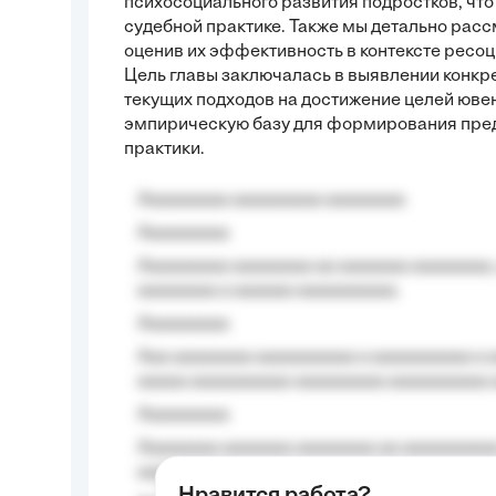
психосоциального развития подростков, что
судебной практике. Также мы детально рас
оценив их эффективность в контексте рес
Цель главы заключалась в выявлении конкр
текущих подходов на достижение целей юве
эмпирическую базу для формирования пред
практики.
Aaaaaaaaa aaaaaaaaa aaaaaaaa
Aaaaaaaaa
Aaaaaaaaa aaaaaaaa aa aaaaaaa aaaaaaaa,
aaaaaaaa a aaaaaa aaaaaaaaaa.
Aaaaaaaaa
Aaa aaaaaaaa aaaaaaaaaa a aaaaaaaaaa a a
aaaaa aaaaaaaaaa-aaaaaaaaa aaaaaaaaaa 
Aaaaaaaaa
Aaaaaaaa aaaaaaa aaaaaaaa aa aaaaaaaaaa
aaaa aaaa.