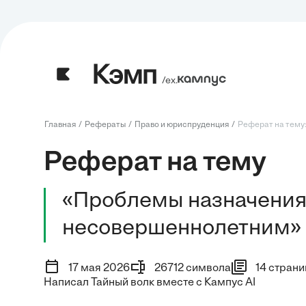
/ех.
Главная
Рефераты
Право и юриспруденция
Реферат на тему:
Реферат на тему
«Проблемы назначения 
несовершеннолетним»
17 мая 2026
26712 символа
14 страни
Написал Тайный волк вместе с Кампус AI