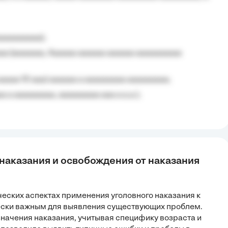
aaaaaaaaa);
aa (aaaaaaa, Aaaaaa aaaaaa aaaaaa aaaaaaaaaa
aaaaa 10 aaa) aaaaaa a aaaaaaaaa aaaaaaaaa;
 a aaaaaaaaa, aaaaaaaaa aaa a a.a.);
 наказания и освобождения от наказания
ческих аспектах применения уголовного наказания к
ески важным для выявления существующих проблем.
значения наказания, учитывая специфику возраста и