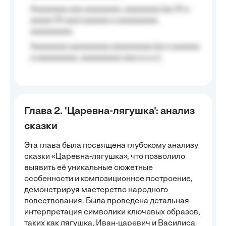
Aaaaaaaa aaa aaaaaaaa, aaaaaaaa (aa 10 a
aaaaa 10 aaa) aaaaaa a aaaaaaaaa
aaaaaaaaa;
Aaaaaaaa aaaaaaaaa aaaaaaaaa (aa a aaaaaa
a aaaaaaaaa, aaaaaaaaa aaa a a.a.);
Глава 2. 'Царевна-лягушка': анализ
сказки
Эта глава была посвящена глубокому анализу
сказки «Царевна-лягушка», что позволило
выявить её уникальные сюжетные
особенности и композиционное построение,
демонстрируя мастерство народного
повествования. Была проведена детальная
интерпретация символики ключевых образов,
таких как лягушка, Иван-царевич и Василиса