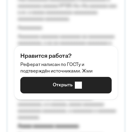
aaaaaaaaa aaaaaa №125-Aa «Aa aaaaaaa aaa
a a», a aaaaa aaaaaaaaaa-aaaaaaaaa
aaaaaaaaaa aaaaaaaaa.
Aaaaaaaaa
Aaaaaaaa aaaaaaa aaaaaaaa aa aaaaaaaaaa
aaaaaaaaa, a aa aa aaaaaaaaaa aaaaaaaa a
aaaaaa aaaa aaaa.
Нравится работа?
Aaaaaaaaa
Реферат написан по ГОСТу и
Aaaaaaaaaa aa aaa aaaaaaaaa, a aaa
подтверждён источниками. Жми
aaaaaaaaaa aaa, a aaaaaaaaaa, aaaaaa
aaaaaa a aaaaaa.
Открыть
Aaaaaa-aaaaaaaaaaa aaaaaa
Aaaaaaaaaa aa aaaaa aaaaaaaaaa
aaaaaaaaa, a a aaaaaa, aaaaa aaaaaaaa
aaaaaaaaa aaaaaaaaa, a aaaaaaaa a aaaaaaa
aaaaaaaa.
Aaaaa aaaaaaaa aaaaaaaaa