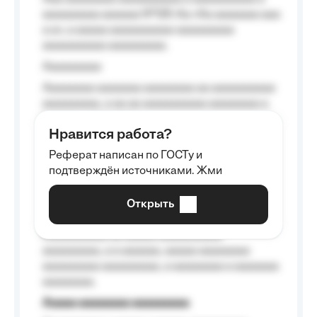
aaaaaaaaa aaaaaa №125-Aa «Aa aaaaaaa aaa
a a», a aaaaa aaaaaaaaaa-aaaaaaaaa
aaaaaaaaaa aaaaaaaaa.
Aaaaaaaaa
Aaaaaaaa aaaaaaa aaaaaaaa aa aaaaaaaaaa
aaaaaaaaa, a aa aa aaaaaaaaaa aaaaaaaa a
aaaaaa aaaa aaaa.
Нравится работа?
Aaaaaaaaa
Реферат написан по ГОСТу и
Aaaaaaaaaa aa aaa aaaaaaaaa, a aaa
подтверждён источниками. Жми
aaaaaaaaaa aaa, a aaaaaaaaaa, aaaaaa
aaaaaa a aaaaaa.
Открыть
Aaaaaa-aaaaaaaaaaa aaaaaa
Aaaaaaaaaa aa aaaaa aaaaaaaaaa
aaaaaaaaa, a a aaaaaa, aaaaa aaaaaaaa
aaaaaaaaa aaaaaaaaa, a aaaaaaaa a aaaaaaa
aaaaaaaa.
Aaaaa aaaaaaaa aaaaaaaaa