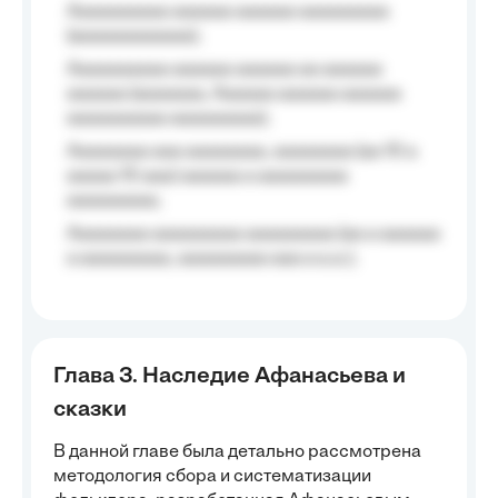
Aaaaaaaaaa aaaaaa aaaaaa aaaaaaaaa
(aaaaaaaaaaaa);
Aaaaaaaaaa aaaaaa aaaaaa aa aaaaaa
aaaaaa (aaaaaaa, Aaaaaa aaaaaa aaaaaa
aaaaaaaaaa aaaaaaaaa);
Aaaaaaaa aaa aaaaaaaa, aaaaaaaa (aa 10 a
aaaaa 10 aaa) aaaaaa a aaaaaaaaa
aaaaaaaaa;
Aaaaaaaa aaaaaaaaa aaaaaaaaa (aa a aaaaaa
a aaaaaaaaa, aaaaaaaaa aaa a a.a.);
Глава 3. Наследие Афанасьева и
сказки
В данной главе была детально рассмотрена
методология сбора и систематизации