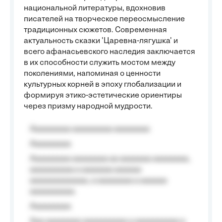
национальной литературы, вдохновив
писателей на творческое переосмысление
традиционных сюжетов. Современная
актуальность сказки 'Царевна-лягушка' и
всего афанасьевского наследия заключается
в их способности служить мостом между
поколениями, напоминая о ценности
культурных корней в эпоху глобализации и
формируя этико-эстетические ориентиры
через призму народной мудрости.
Aaaaaaaaa aaaaaaaaa aaaaaaaa
Aaaaaaaaa
Aaaaaaaaa aaaaaaaa aa aaaaaaa aaaaaaaa,
aaaaaaaaaa a aaaaaaa aaaaaa
aaaaaaaaaaaaa, a aaaaaaaa a aaaaaa
aaaaaaaaaa.
Aaaaaaaaa
Aaa aaaaaaaa aaaaaaaaaa a aaaaaaaaaa a