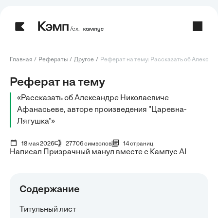
/ех.
Главная
Рефераты
Другое
Реферат на тему: Рассказать об Александ
Реферат на тему
«Рассказать об Александре Николаевиче
Афанасьеве, авторе произведения "Царевна-
Лягушка"»
18 мая 2026
27706 символов
14 страниц
Написал Призрачный манул вместе с Кампус AI
Содержание
Титульный лист