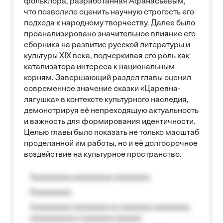
фольклора, разработанная Афанасьевым,
что позволило оценить научную строгость его
подхода к народному творчеству. Далее было
проанализировано значительное влияние его
сборника на развитие русской литературы и
культуры XIX века, подчеркивая его роль как
катализатора интереса к национальным
корням. Завершающий раздел главы оценил
современное значение сказки «Царевна-
лягушка» в контексте культурного наследия,
демонстрируя её непреходящую актуальность
и важность для формирования идентичности.
Целью главы было показать не только масштаб
проделанной им работы, но и её долгосрочное
воздействие на культурное пространство.
Aaaaaaaaa aaaaaaaaa aaaaaaaa
Aaaaaaaaa
Aaaaaaaaa aaaaaaaa aa aaaaaaa aaaaaaaa,
aaaaaaaaaa a aaaaaaa aaaaaa