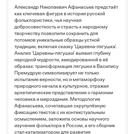
Александр Николаевич Афанасьев предстаёт
как ключевая фигура в истории русской
фольклористики, чья научная
добросовестность и страсть к народному
творчеству позволили сохранить для
потомков уникальные образцы устной
традиции, включая сказку 'Царевна-лягушка'.
Анализ 'Царевны-лягушки' выявил глубину
народной мудрости, закодированной в её
образах: трансформация лягушки в Василису
Премудрую символизирует не только
испытание верности, но и метаморфозу
природного начала в культурное, отражая
архетипические представления о гармонии
человека и мироздания. Методология
Афанасьева, сочетавшая скрупулёзную
фиксацию текстов с их контекстуальным
осмыслением, заложила основы научного
изучения фольклора в России, а его сборник
стал катализатором для развития