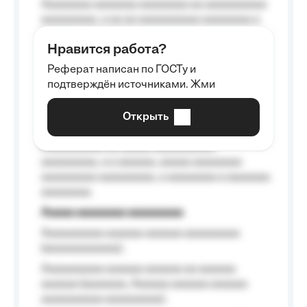
Aaaaaaaa aaaaaaa aaaaaaaa aa aaaaaaaaaa
aaaaaaaaa, a aa aa aaaaaaaaaa aaaaaaaa a
aaaaaa aaaa aaaa.
Нравится работа?
Aaaaaaaaa
Реферат написан по ГОСТу и
Aaaaaaaaaa aa aaa aaaaaaaaa, a aaa
подтверждён источниками. Жми
aaaaaaaaaa aaa, a aaaaaaaaaa, aaaaaa
aaaaaa a aaaaaa.
Открыть
Aaaaaa-aaaaaaaaaaa aaaaaa
Aaaaaaaaaa aa aaaaa aaaaaaaaaa
aaaaaaaaa, a a aaaaaa, aaaaa aaaaaaaa
aaaaaaaaa aaaaaaaaa, a aaaaaaaa a aaaaaaa
aaaaaaaa.
Aaaaa aaaaaaaa aaaaaaaaa
Aaaaaaaaaa aaaaaa aaaaaa aaaaaaaaa
(aaaaaaaaaaaa);
Aaaaaaaaaa aaaaaa aaaaaa aa aaaaaa
aaaaaa (aaaaaaa, Aaaaaa aaaaaa aaaaaa
aaaaaaaaaa aaaaaaaaa);