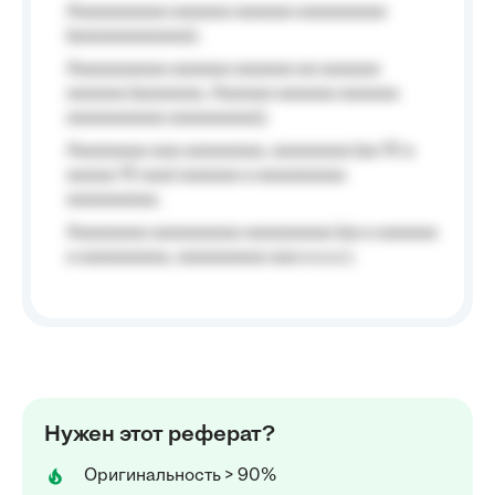
Aaaaaaaaaa aaaaaa aaaaaa aaaaaaaaa
(aaaaaaaaaaaa);
Aaaaaaaaaa aaaaaa aaaaaa aa aaaaaa
aaaaaa (aaaaaaa, Aaaaaa aaaaaa aaaaaa
aaaaaaaaaa aaaaaaaaa);
Aaaaaaaa aaa aaaaaaaa, aaaaaaaa (aa 10 a
aaaaa 10 aaa) aaaaaa a aaaaaaaaa
aaaaaaaaa;
Aaaaaaaa aaaaaaaaa aaaaaaaaa (aa a aaaaaa
a aaaaaaaaa, aaaaaaaaa aaa a a.a.);
Нужен этот реферат?
Оригинальность > 90%