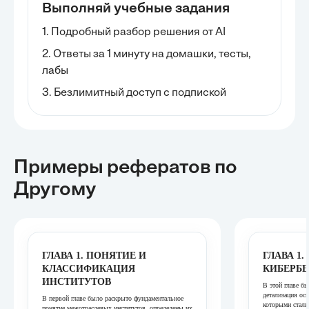
Выполняй учебные задания
1. Подробный разбор решения от AI
2. Ответы за 1 минуту на домашки, тесты,
лабы
3. Безлимитный доступ с подпиской
Примеры рефератов
по
Другому
ГЛАВА 1. ПОНЯТИЕ И
ГЛАВА 1.
КЛАССИФИКАЦИЯ
КИБЕРБЕ
ИНСТИТУТОВ
В этой главе бы
детализация ос
В первой главе было раскрыто фундаментальное
которыми сталк
понятие межотраслевых институтов, определены их