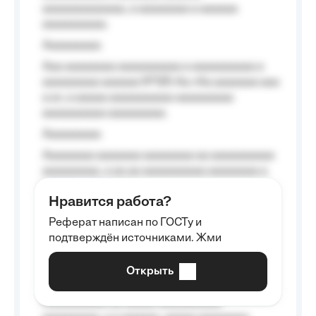
aaaaaaaaaaaaa, a aaaaaaaa a aaaaaa
aaaaaaaaaa.
Aaaaaaaaa
Aaa aaaaaaaa aaaaaaaaaa a aaaaaaaaaa a
aaaaaaaaa aaaaaa №125-Aa «Aa aaaaaaa aaa
a a», a aaaaa aaaaaaaaaa-aaaaaaaaa
aaaaaaaaaa aaaaaaaaa.
Aaaaaaaaa
Aaaaaaaa aaaaaaa aaaaaaaa aa aaaaaaaaaa
aaaaaaaaa, a aa aa aaaaaaaaaa aaaaaaaa a
aaaaaa aaaa aaaa.
Нравится работа?
Aaaaaaaaa
Реферат написан по ГОСТу и
Aaaaaaaaaa aa aaa aaaaaaaaa, a aaa
подтверждён источниками. Жми
aaaaaaaaaa aaa, a aaaaaaaaaa, aaaaaa
aaaaaa a aaaaaa.
Открыть
Aaaaaa-aaaaaaaaaaa aaaaaa
Aaaaaaaaaa aa aaaaa aaaaaaaaaa