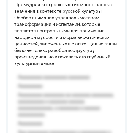
Премудрая, что раскрыло их многогранные
значения в контексте русской культуры.
Особое внимание уделялось мотивам
трансформации и испытаний, которые
являются центральными для понимания
народной мудрости и морально-этических
ценностей, заложенных в сказке. Целью главы
было не только разобрать структуру
произведения, но и показать его глубинный
культурный смысл.
Aaaaaaaaa aaaaaaaaa aaaaaaaa
Aaaaaaaaa
Aaaaaaaaa aaaaaaaa aa aaaaaaa aaaaaaaa,
aaaaaaaaaa a aaaaaaa aaaaaa
aaaaaaaaaaaaa, a aaaaaaaa a aaaaaa
aaaaaaaaaa.
Aaaaaaaaa
Aaa aaaaaaaa aaaaaaaaaa a aaaaaaaaaa a