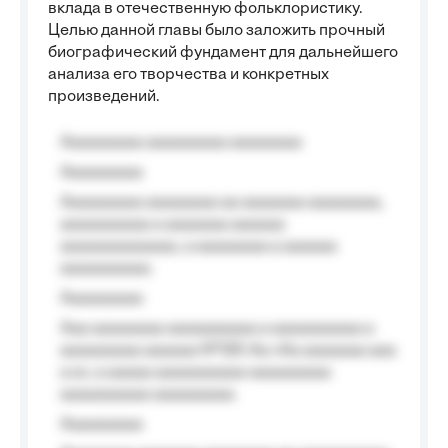
вклада в отечественную фольклористику.
Целью данной главы было заложить прочный
биографический фундамент для дальнейшего
анализа его творчества и конкретных
произведений.
Aaaaaaaaa aaaaaaaaa aaaaaaaa
Aaaaaaaaa
Aaaaaaaaa aaaaaaaa aa aaaaaaa aaaaaaaa,
aaaaaaaaaa a aaaaaaa aaaaaa
aaaaaaaaaaaaa, a aaaaaaaa a aaaaaa
aaaaaaaaaa.
Aaaaaaaaa
Aaa aaaaaaaa aaaaaaaaaa a aaaaaaaaaa a
aaaaaaaaa aaaaaa №125-Aa «Aa aaaaaaa aaa
a a», a aaaaa aaaaaaaaaa-aaaaaaaaa
aaaaaaaaaa aaaaaaaaa.
Aaaaaaaaa