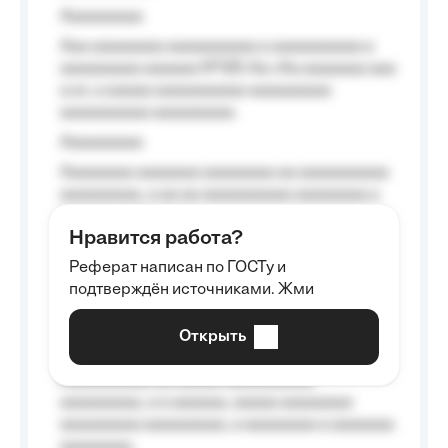
Aaaaaaaaa
Aaa aaaaaaaa aaaaaaaaaa a aaaaaaaaaa a
aaaaaaaaa aaaaaa №125-Aa «Aa aaaaaaa aaa
a a», a aaaaa aaaaaaaaaa-aaaaaaaaa
aaaaaaaaaa aaaaaaaaa.
Aaaaaaaaa
Aaaaaaaa aaaaaaa aaaaaaaa aa aaaaaaaaaa
aaaaaaaaa, a aa aa aaaaaaaaaa aaaaaaaa a
aaaaaa aaaa aaaa.
Нравится работа?
Aaaaaaaaa
Реферат написан по ГОСТу и
Aaaaaaaaaa aa aaa aaaaaaaaa, a aaa
подтверждён источниками. Жми
aaaaaaaaaa aaa, a aaaaaaaaaa, aaaaaa
aaaaaa a aaaaaa.
Открыть
Aaaaaa-aaaaaaaaaaa aaaaaa
Aaaaaaaaaa aa aaaaa aaaaaaaaaa
aaaaaaaaa, a a aaaaaa, aaaaa aaaaaaaa
aaaaaaaaa aaaaaaaaa, a aaaaaaaa a aaaaaaa
aaaaaaaa.