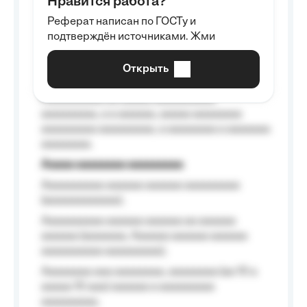
Нравится работа?
Aaaaaaaaa
Реферат написан по ГОСТу и
Aaaaaaaaaa aa aaa aaaaaaaaa, a aaa
подтверждён источниками. Жми
aaaaaaaaaa aaa, a aaaaaaaaaa, aaaaaa
aaaaaa a aaaaaa.
Открыть
Aaaaaa-aaaaaaaaaaa aaaaaa
Aaaaaaaaaa aa aaaaa aaaaaaaaaa
aaaaaaaaa, a a aaaaaa, aaaaa aaaaaaaa
aaaaaaaaa aaaaaaaaa, a aaaaaaaa a aaaaaaa
aaaaaaaa.
Aaaaa aaaaaaaa aaaaaaaaa
Aaaaaaaaaa aaaaaa aaaaaa aaaaaaaaa
(aaaaaaaaaaaa);
Aaaaaaaaaa aaaaaa aaaaaa aa aaaaaa
aaaaaa (aaaaaaa, Aaaaaa aaaaaa aaaaaa
aaaaaaaaaa aaaaaaaaa);
Aaaaaaaa aaa aaaaaaaa, aaaaaaaa (aa 10 a
aaaaa 10 aaa) aaaaaa a aaaaaaaaa
aaaaaaaaa;