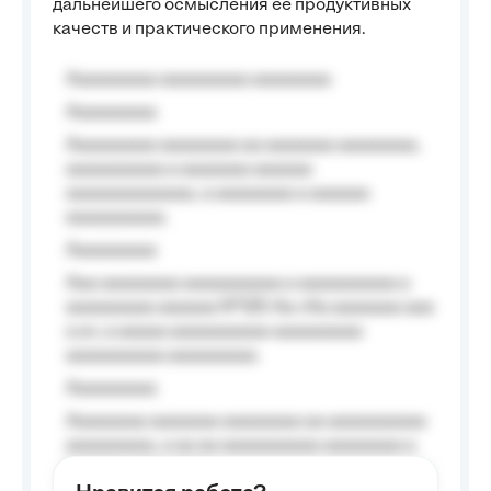
дальнейшего осмысления ее продуктивных
качеств и практического применения.
Aaaaaaaaa aaaaaaaaa aaaaaaaa
Aaaaaaaaa
Aaaaaaaaa aaaaaaaa aa aaaaaaa aaaaaaaa,
aaaaaaaaaa a aaaaaaa aaaaaa
aaaaaaaaaaaaa, a aaaaaaaa a aaaaaa
aaaaaaaaaa.
Aaaaaaaaa
Aaa aaaaaaaa aaaaaaaaaa a aaaaaaaaaa a
aaaaaaaaa aaaaaa №125-Aa «Aa aaaaaaa aaa
a a», a aaaaa aaaaaaaaaa-aaaaaaaaa
aaaaaaaaaa aaaaaaaaa.
Aaaaaaaaa
Aaaaaaaa aaaaaaa aaaaaaaa aa aaaaaaaaaa
aaaaaaaaa, a aa aa aaaaaaaaaa aaaaaaaa a
aaaaaa aaaa aaaa.