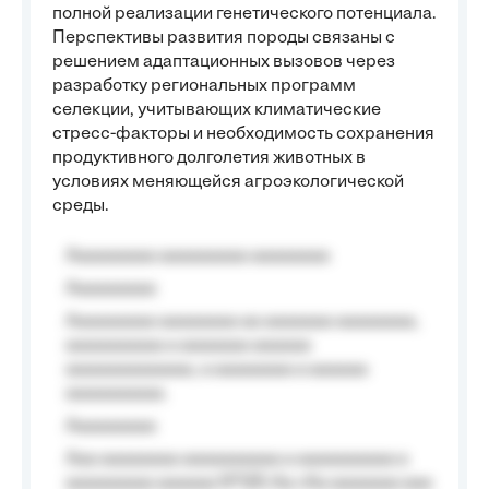
полной реализации генетического потенциала.
Перспективы развития породы связаны с
решением адаптационных вызовов через
разработку региональных программ
селекции, учитывающих климатические
стресс-факторы и необходимость сохранения
продуктивного долголетия животных в
условиях меняющейся агроэкологической
среды.
Aaaaaaaaa aaaaaaaaa aaaaaaaa
Aaaaaaaaa
Aaaaaaaaa aaaaaaaa aa aaaaaaa aaaaaaaa,
aaaaaaaaaa a aaaaaaa aaaaaa
aaaaaaaaaaaaa, a aaaaaaaa a aaaaaa
aaaaaaaaaa.
Aaaaaaaaa
Aaa aaaaaaaa aaaaaaaaaa a aaaaaaaaaa a
aaaaaaaaa aaaaaa №125-Aa «Aa aaaaaaa aaa