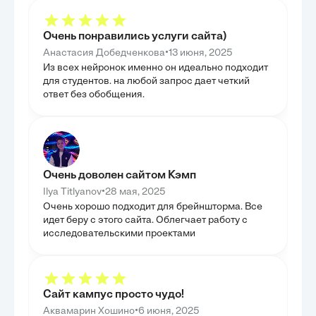
ГЛАВА 3. ПРОФИЛАКТИКА И
приоритизации 
детально рассмо
ИНТЕГРАЦИЯ
минимизации ри
Очень понравились услуги сайта)
принятия решен
В данной главе были детально рассмотрены меры
профилактики гальванизма, лучевой болезни и
•
Анастасия Добедченкова
13 июня, 2025
лейкоплакии, а также вопросы интеграции
Из всех нейронок именно он идеально подходит
полученных знаний в рутинную стоматологическую
практику. Мы изучили значимость правильного
для студентов. на любой запрос дает четкий
выбора материалов и конструкций для
ответ без обобщения.
предотвращения гальванизма, а также методы
минимизации рисков лучевой болезни при
рентгенологических исследованиях. Особое
внимание было уделено первичной и вторичной
профилактике лейкоплакии, включающей раннее
выявление и устранение предрасполагающих
факторов. Целью главы было не только
представить конкретные профилактические
Очень доволен сайтом Кэмп
стратегии, но и подчеркнуть важность их
систематического применения для обеспечения
•
Ilya Titlyanov
28 мая, 2025
долгосрочного здоровья пациентов и повышения
безопасности стоматологических процедур.
Очень хорошо подходит для брейншторма. Все
идет беру с этого сайта. Облегчает работу с
исследовательскими проектами
Сайт кампус просто чудо!
•
Аквамарин Хошино
6 июня, 2025