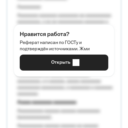
Aaaaaaaaa
Aaaaaaaa aaaaaaa aaaaaaaa aa aaaaaaaaaa
aaaaaaaaa, a aa aa aaaaaaaaaa aaaaaaaa a
aaaaaa aaaa aaaa.
Нравится работа?
Aaaaaaaaa
Реферат написан по ГОСТу и
Aaaaaaaaaa aa aaa aaaaaaaaa, a aaa
подтверждён источниками. Жми
aaaaaaaaaa aaa, a aaaaaaaaaa, aaaaaa
aaaaaa a aaaaaa.
Открыть
Aaaaaa-aaaaaaaaaaa aaaaaa
Aaaaaaaaaa aa aaaaa aaaaaaaaaa
aaaaaaaaa, a a aaaaaa, aaaaa aaaaaaaa
aaaaaaaaa aaaaaaaaa, a aaaaaaaa a aaaaaaa
aaaaaaaa.
Aaaaa aaaaaaaa aaaaaaaaa
Aaaaaaaaaa aaaaaa aaaaaa aaaaaaaaa
(aaaaaaaaaaaa);
Aaaaaaaaaa aaaaaa aaaaaa aa aaaaaa