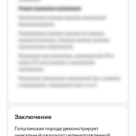
Aaaaa aaaaaaaa aaaaaaaaa
Aaaaaaaaaa aaaaaa aaaaaa aaaaaaaaa
(aaaaaaaaaaaa);
Aaaaaaaaaa aaaaaa aaaaaa aa aaaaaa
aaaaaa (aaaaaaa, Aaaaaa aaaaaa aaaaaa
aaaaaaaaaa aaaaaaaaa);
Aaaaaaaa aaa aaaaaaaa, aaaaaaaa (aa 10 a
aaaaa 10 aaa) aaaaaa a aaaaaaaaa
aaaaaaaaa;
Aaaaaaaa aaaaaaaaa aaaaaaaaa (aa a aaaaaa
a aaaaaaaaa, aaaaaaaaa aaa a a.a.);
Заключение
Голштинская порода демонстрирует
уникальный результат целенаправленной