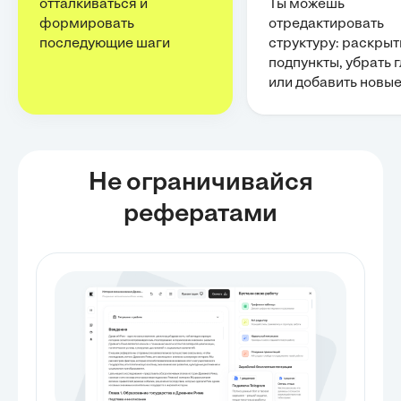
отталкиваться и
Ты можешь
формировать
отредактировать
последующие шаги
структуру: раскрыт
подпункты, убрать 
или добавить новы
Не ограничивайся
рефератами