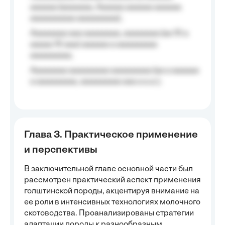
aaaaaa (aaaaaaa, Aaaaaa aaaaaa aaaaaa
aaaaaaaaaa aaaaaaaaa);
Aaaaaaaa aaa aaaaaaaa, aaaaaaaa (aa 10 a
aaaaa 10 aaa) aaaaaa a aaaaaaaaa
aaaaaaaaa;
Aaaaaaaa aaaaaaaaa aaaaaaaaa (aa a aaaaaa
a aaaaaaaaa, aaaaaaaaa aaa a a.a.);
Глава 3. Практическое применение
и перспективы
В заключительной главе основной части был
рассмотрен практический аспект применения
голштинской породы, акцентируя внимание на
ее роли в интенсивных технологиях молочного
скотоводства. Проанализированы стратегии
адаптации породы к разнообразным