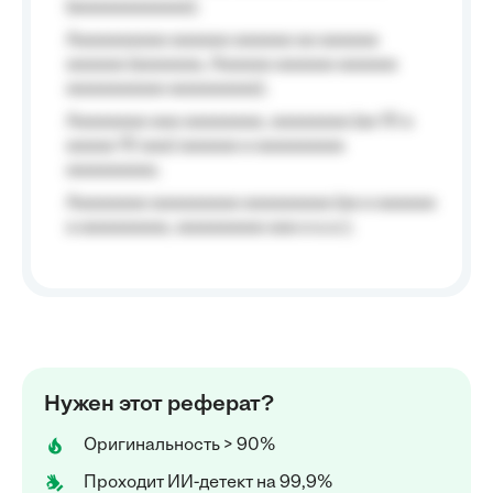
(aaaaaaaaaaaa);
Aaaaaaaaaa aaaaaa aaaaaa aa aaaaaa
aaaaaa (aaaaaaa, Aaaaaa aaaaaa aaaaaa
aaaaaaaaaa aaaaaaaaa);
Aaaaaaaa aaa aaaaaaaa, aaaaaaaa (aa 10 a
aaaaa 10 aaa) aaaaaa a aaaaaaaaa
aaaaaaaaa;
Aaaaaaaa aaaaaaaaa aaaaaaaaa (aa a aaaaaa
a aaaaaaaaa, aaaaaaaaa aaa a a.a.);
Нужен этот реферат?
Оригинальность > 90%
Проходит ИИ-детект на 99,9%