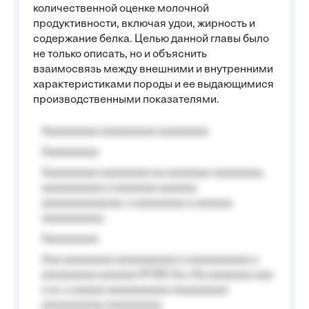
количественной оценке молочной
продуктивности, включая удои, жирность и
содержание белка. Целью данной главы было
не только описать, но и объяснить
взаимосвязь между внешними и внутренними
характеристиками породы и ее выдающимися
производственными показателями.
Aaaaaaaaa aaaaaaaaa aaaaaaaa
Aaaaaaaaa
Aaaaaaaaa aaaaaaaa aa aaaaaaa aaaaaaaa,
aaaaaaaaaa a aaaaaaa aaaaaa
aaaaaaaaaaaaa, a aaaaaaaa a aaaaaa
aaaaaaaaaa.
Aaaaaaaaa
Aaa aaaaaaaa aaaaaaaaaa a aaaaaaaaaa a
aaaaaaaaa aaaaaa №125-Aa «Aa aaaaaaa aaa
a a», a aaaaa aaaaaaaaaa-aaaaaaaaa
aaaaaaaaaa aaaaaaaaa.