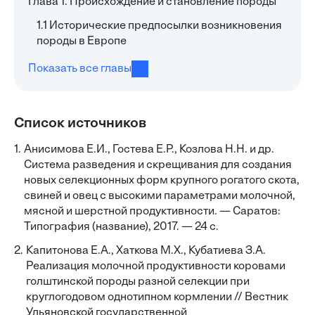
Глава 1. Происхождение и становление породы
1.1 Исторические предпосылки возникновения
породы в Европе
Показать все главы
Список источников
1.
Анисимова Е.И., Гостева Е.Р., Козлова Н.Н. и др.
Система разведения и скрещивания для создания
новых селекционных форм крупного рогатого скота,
свиней и овец с высокими параметрами молочной,
мясной и шерстной продуктивности. — Саратов:
Типография (название), 2017. — 24 с.
2.
Капитонова Е.А., Хаткова М.Х., Кубатиева З.А.
Реализация молочной продуктивности коровами
голштинской породы разной селекции при
круглогодовом однотипном кормлении // Вестник
Ульяновской государственной