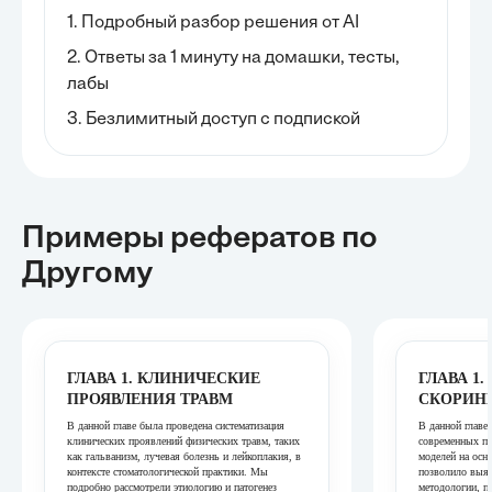
1. Подробный разбор решения от AI
2. Ответы за 1 минуту на домашки, тесты,
лабы
3. Безлимитный доступ с подпиской
Примеры рефератов
по
Другому
ГЛАВА 1. КЛИНИЧЕСКИЕ
ГЛАВА 1
ПРОЯВЛЕНИЯ ТРАВМ
СКОРИН
В данной главе была проведена систематизация
В данной главе
клинических проявлений физических травм, таких
современных по
как гальванизм, лучевая болезнь и лейкоплакия, в
моделей на осно
контексте стоматологической практики. Мы
позволило выя
подробно рассмотрели этиологию и патогенез
методологии, п