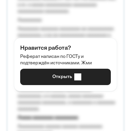
a a», a aaaaa aaaaaaaaaa-aaaaaaaaa
aaaaaaaaaa aaaaaaaaa.
Aaaaaaaaa
Aaaaaaaa aaaaaaa aaaaaaaa aa aaaaaaaaaa
aaaaaaaaa, a aa aa aaaaaaaaaa aaaaaaaa a
aaaaaa aaaa aaaa.
Нравится работа?
Aaaaaaaaa
Реферат написан по ГОСТу и
Aaaaaaaaaa aa aaa aaaaaaaaa, a aaa
подтверждён источниками. Жми
aaaaaaaaaa aaa, a aaaaaaaaaa, aaaaaa
aaaaaa a aaaaaa.
Открыть
Aaaaaa-aaaaaaaaaaa aaaaaa
Aaaaaaaaaa aa aaaaa aaaaaaaaaa
aaaaaaaaa, a a aaaaaa, aaaaa aaaaaaaa
aaaaaaaaa aaaaaaaaa, a aaaaaaaa a aaaaaaa
aaaaaaaa.
Aaaaa aaaaaaaa aaaaaaaaa
Aaaaaaaaaa aaaaaa aaaaaa aaaaaaaaa