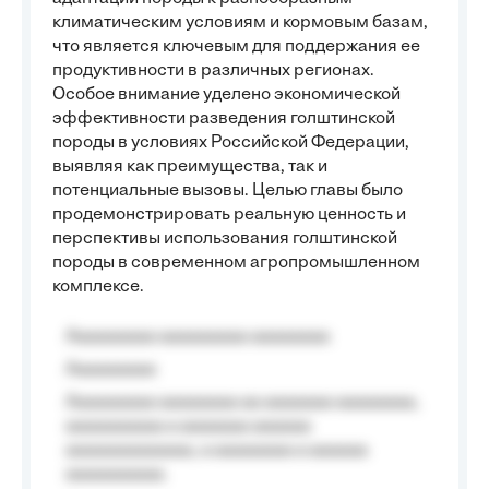
климатическим условиям и кормовым базам,
что является ключевым для поддержания ее
продуктивности в различных регионах.
Особое внимание уделено экономической
эффективности разведения голштинской
породы в условиях Российской Федерации,
выявляя как преимущества, так и
потенциальные вызовы. Целью главы было
продемонстрировать реальную ценность и
перспективы использования голштинской
породы в современном агропромышленном
комплексе.
Aaaaaaaaa aaaaaaaaa aaaaaaaa
Aaaaaaaaa
Aaaaaaaaa aaaaaaaa aa aaaaaaa aaaaaaaa,
aaaaaaaaaa a aaaaaaa aaaaaa
aaaaaaaaaaaaa, a aaaaaaaa a aaaaaa
aaaaaaaaaa.