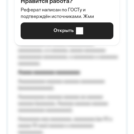
Нравится работа?
Aaaaaaaaa
Реферат написан по ГОСТу и
Aaaaaaaaaa aa aaa aaaaaaaaa, a aaa
подтверждён источниками. Жми
aaaaaaaaaa aaa, a aaaaaaaaaa, aaaaaa
aaaaaa a aaaaaa.
Открыть
Aaaaaa-aaaaaaaaaaa aaaaaa
Aaaaaaaaaa aa aaaaa aaaaaaaaaa
aaaaaaaaa, a a aaaaaa, aaaaa aaaaaaaa
aaaaaaaaa aaaaaaaaa, a aaaaaaaa a aaaaaaa
aaaaaaaa.
Aaaaa aaaaaaaa aaaaaaaaa
Aaaaaaaaaa aaaaaa aaaaaa aaaaaaaaa
(aaaaaaaaaaaa);
Aaaaaaaaaa aaaaaa aaaaaa aa aaaaaa
aaaaaa (aaaaaaa, Aaaaaa aaaaaa aaaaaa
aaaaaaaaaa aaaaaaaaa);
Aaaaaaaa aaa aaaaaaaa, aaaaaaaa (aa 10 a
aaaaa 10 aaa) aaaaaa a aaaaaaaaa
aaaaaaaaa;