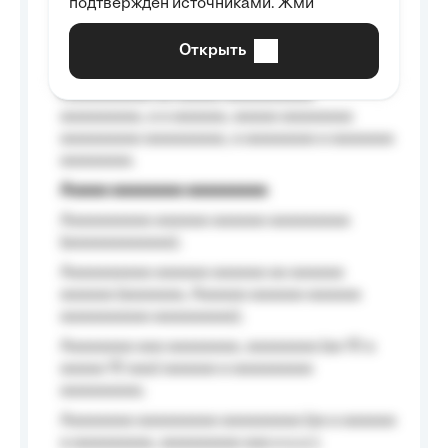
подтверждён источниками. Жми
aaaaaaaaaa aaa, a aaaaaaaaaa, aaaaaa
aaaaaa a aaaaaa.
Открыть
Aaaaaa-aaaaaaaaaaa aaaaaa
Aaaaaaaaaa aa aaaaa aaaaaaaaaa
aaaaaaaaa, a a aaaaaa, aaaaa aaaaaaaa
aaaaaaaaa aaaaaaaaa, a aaaaaaaa a aaaaaaa
aaaaaaaa.
Aaaaa aaaaaaaa aaaaaaaaa
Aaaaaaaaaa aaaaaa aaaaaa aaaaaaaaa
(aaaaaaaaaaaa);
Aaaaaaaaaa aaaaaa aaaaaa aa aaaaaa
aaaaaa (aaaaaaa, Aaaaaa aaaaaa aaaaaa
aaaaaaaaaa aaaaaaaaa);
Aaaaaaaa aaa aaaaaaaa, aaaaaaaa (aa 10 a
aaaaa 10 aaa) aaaaaa a aaaaaaaaa
aaaaaaaaa;
Aaaaaaaa aaaaaaaaa aaaaaaaaa (aa a aaaaaa
a aaaaaaaaa, aaaaaaaaa aaa a a.a.);