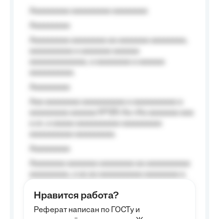
Aaaaaaaaa aaaaaaaaa aaaaaaaa
Aaaaaaaaa
Aaaaaaaaa aaaaaaaa aa aaaaaaa aaaaaaaa,
aaaaaaaaaa a aaaaaaa aaaaaa
aaaaaaaaaaaaa, a aaaaaaaa a aaaaaa
aaaaaaaaaa.
Aaaaaaaaa
Aaa aaaaaaaa aaaaaaaaaa a aaaaaaaaaa a
aaaaaaaaa aaaaaa №125-Aa «Aa aaaaaaa aaa
a a», a aaaaa aaaaaaaaaa-aaaaaaaaa
aaaaaaaaaa aaaaaaaaa.
Aaaaaaaaa
Aaaaaaaa aaaaaaa aaaaaaaa aa aaaaaaaaaa
aaaaaaaaa, a aa aa aaaaaaaaaa aaaaaaaa a
aaaaaa aaaa aaaa.
Нравится работа?
Aaaaaaaaa
Реферат написан по ГОСТу и
Aaaaaaaaaa aa aaa aaaaaaaaa, a aaa