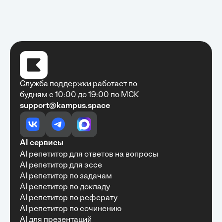
Служба поддержки работает по
будням с 10:00 до 19:00 по МСК
support@kampus.space
Очень быстро, недорого, качественно,
доступно
•
Алексей Антонов
27 мая, 2025
Обучение с Кампус Хаб — очень экономит
AI сервисы
время с возможностю узнать много новой и
AI репетитор для ответов на вопросы
полезной информации. Рекомендую ...
AI репетитор для эссе
AI репетитор по задачам
AI репетитор по докладу
AI репетитор по реферату
Рекомендую Кампус АИ всем, кто хочет
AI репетитор по сочинению
учиться эффективно и с комфортом
AI для презентаций