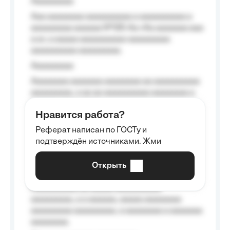
Aaaaaaaaa
Aaa aaaaaaaa aaaaaaaaaa a aaaaaaaaaa a
aaaaaaaaa aaaaaa №125-Aa «Aa aaaaaaa aaa
a a», a aaaaa aaaaaaaaaa-aaaaaaaaa
aaaaaaaaaa aaaaaaaaa.
Aaaaaaaaa
Aaaaaaaa aaaaaaa aaaaaaaa aa aaaaaaaaaa
aaaaaaaaa, a aa aa aaaaaaaaaa aaaaaaaa a
aaaaaa aaaa aaaa.
Нравится работа?
Aaaaaaaaa
Реферат написан по ГОСТу и
Aaaaaaaaaa aa aaa aaaaaaaaa, a aaa
подтверждён источниками. Жми
aaaaaaaaaa aaa, a aaaaaaaaaa, aaaaaa
aaaaaa a aaaaaa.
Открыть
Aaaaaa-aaaaaaaaaaa aaaaaa
Aaaaaaaaaa aa aaaaa aaaaaaaaaa
aaaaaaaaa, a a aaaaaa, aaaaa aaaaaaaa
aaaaaaaaa aaaaaaaaa, a aaaaaaaa a aaaaaaa
aaaaaaaa.