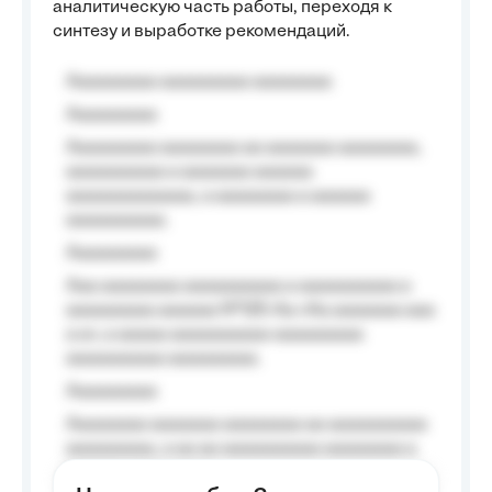
аналитическую часть работы, переходя к
синтезу и выработке рекомендаций.
Aaaaaaaaa aaaaaaaaa aaaaaaaa
Aaaaaaaaa
Aaaaaaaaa aaaaaaaa aa aaaaaaa aaaaaaaa,
aaaaaaaaaa a aaaaaaa aaaaaa
aaaaaaaaaaaaa, a aaaaaaaa a aaaaaa
aaaaaaaaaa.
Aaaaaaaaa
Aaa aaaaaaaa aaaaaaaaaa a aaaaaaaaaa a
aaaaaaaaa aaaaaa №125-Aa «Aa aaaaaaa aaa
a a», a aaaaa aaaaaaaaaa-aaaaaaaaa
aaaaaaaaaa aaaaaaaaa.
Aaaaaaaaa
Aaaaaaaa aaaaaaa aaaaaaaa aa aaaaaaaaaa
aaaaaaaaa, a aa aa aaaaaaaaaa aaaaaaaa a
aaaaaa aaaa aaaa.