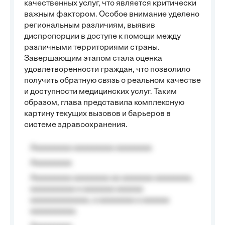
качественных услуг, что является критически
важным фактором. Особое внимание уделено
региональным различиям, выявив
диспропорции в доступе к помощи между
различными территориями страны.
Завершающим этапом стала оценка
удовлетворенности граждан, что позволило
получить обратную связь о реальном качестве
и доступности медицинских услуг. Таким
образом, глава представила комплексную
картину текущих вызовов и барьеров в
системе здравоохранения.
Aaaaaaaaa aaaaaaaaa aaaaaaaa
Aaaaaaaaa
Aaaaaaaaa aaaaaaaa aa aaaaaaa aaaaaaaa,
aaaaaaaaaa a aaaaaaa aaaaaa
aaaaaaaaaaaaa, a aaaaaaaa a aaaaaa
aaaaaaaaaa.