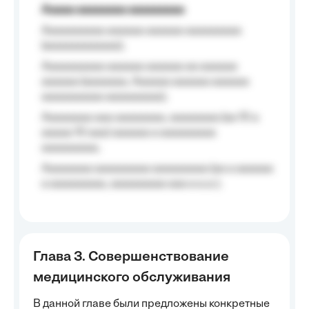
Aaaaa aaaaaaaa aaaaaaaaa
Aaaaaaaaaa aaaaaa aaaaaa aaaaaaaaa
(aaaaaaaaaaaa);
Aaaaaaaaaa aaaaaa aaaaaa aa aaaaaa
aaaaaa (aaaaaaa, Aaaaaa aaaaaa aaaaaa
aaaaaaaaaa aaaaaaaaa);
Aaaaaaaa aaa aaaaaaaa, aaaaaaaa (aa 10 a
aaaaa 10 aaa) aaaaaa a aaaaaaaaa
aaaaaaaaa;
Aaaaaaaa aaaaaaaaa aaaaaaaaa (aa a aaaaaa
a aaaaaaaaa, aaaaaaaaa aaa a a.a.);
Глава 3. Совершенствование
медицинского обслуживания
В данной главе были предложены конкретные