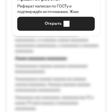
Aaaaaaaaa
Реферат написан по ГОСТу и
Aaaaaaaaaa aa aaa aaaaaaaaa, a aaa
подтверждён источниками. Жми
aaaaaaaaaa aaa, a aaaaaaaaaa, aaaaaa
aaaaaa a aaaaaa.
Открыть
Aaaaaa-aaaaaaaaaaa aaaaaa
Aaaaaaaaaa aa aaaaa aaaaaaaaaa
aaaaaaaaa, a a aaaaaa, aaaaa aaaaaaaa
aaaaaaaaa aaaaaaaaa, a aaaaaaaa a aaaaaaa
aaaaaaaa.
Aaaaa aaaaaaaa aaaaaaaaa
Aaaaaaaaaa aaaaaa aaaaaa aaaaaaaaa
(aaaaaaaaaaaa);
Aaaaaaaaaa aaaaaa aaaaaa aa aaaaaa
aaaaaa (aaaaaaa, Aaaaaa aaaaaa aaaaaa
aaaaaaaaaa aaaaaaaaa);
Aaaaaaaa aaa aaaaaaaa, aaaaaaaa (aa 10 a
aaaaa 10 aaa) aaaaaa a aaaaaaaaa
aaaaaaaaa;