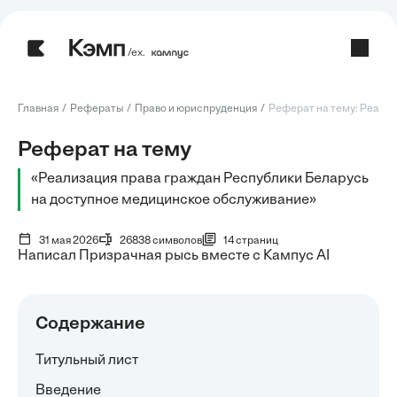
/ех.
Главная
Рефераты
Право и юриспруденция
Реферат на тему: Реализ
Реферат на тему
«Реализация права граждан Республики Беларусь
на доступное медицинское обслуживание»
31 мая 2026
26838 символов
14 страниц
Написал Призрачная рысь вместе с Кампус AI
Содержание
Титульный лист
Введение