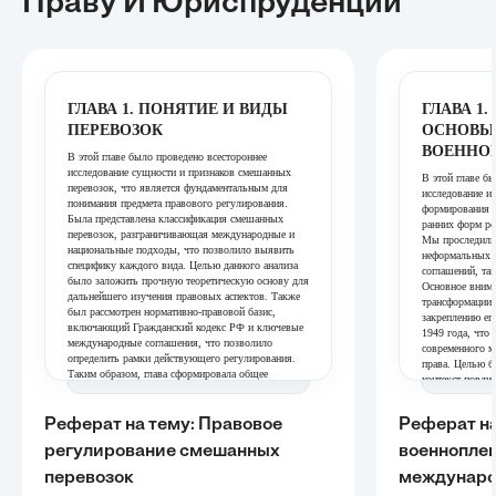
Праву И Юриспруденции
ГЛАВА 1. ПОНЯТИЕ И ВИДЫ
ГЛАВА 1
ПЕРЕВОЗОК
ОСНОВЫ
ВОЕННО
В этой главе было проведено всестороннее
исследование сущности и признаков смешанных
В этой главе б
перевозок, что является фундаментальным для
исследование и
понимания предмета правового регулирования.
формирования с
Была представлена классификация смешанных
ранних форм ре
перевозок, разграничивающая международные и
Мы проследили
национальные подходы, что позволило выявить
неформальных 
специфику каждого вида. Целью данного анализа
соглашений, так
было заложить прочную теоретическую основу для
Основное внима
дальнейшего изучения правовых аспектов. Также
трансформации 
был рассмотрен нормативно-правовой базис,
закреплению ег
включающий Гражданский кодекс РФ и ключевые
1949 года, что
международные соглашения, что позволило
современного м
определить рамки действующего регулирования.
права. Целью б
Таким образом, глава сформировала общее
контекст повли
представление о предмете исследования и его
системы защиты
правовых источниках.
предотвращени
Реферат на тему: Правовое
Реферат на
ГЛАВА 2. ПРАВОВОЕ
конфликтах.
РЕГУЛИРОВАНИЕ
ГЛАВА 2
регулирование смешанных
военноплен
ОТВЕТСТВЕННОСТИ
ГАРАНТ
перевозок
междунаро