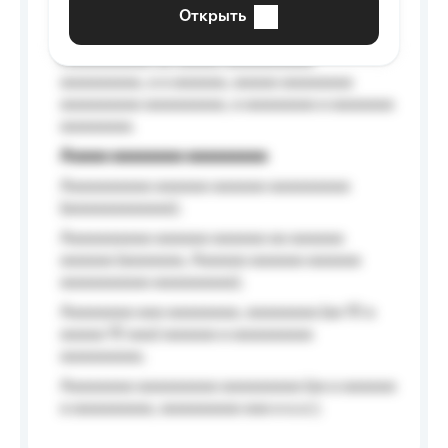
aaaaaa a aaaaaa.
Открыть
Aaaaaa-aaaaaaaaaaa aaaaaa
Aaaaaaaaaa aa aaaaa aaaaaaaaaa
aaaaaaaaa, a a aaaaaa, aaaaa aaaaaaaa
aaaaaaaaa aaaaaaaaa, a aaaaaaaa a aaaaaaa
aaaaaaaa.
Aaaaa aaaaaaaa aaaaaaaaa
Aaaaaaaaaa aaaaaa aaaaaa aaaaaaaaa
(aaaaaaaaaaaa);
Aaaaaaaaaa aaaaaa aaaaaa aa aaaaaa
aaaaaa (aaaaaaa, Aaaaaa aaaaaa aaaaaa
aaaaaaaaaa aaaaaaaaa);
Aaaaaaaa aaa aaaaaaaa, aaaaaaaa (aa 10 a
aaaaa 10 aaa) aaaaaa a aaaaaaaaa
aaaaaaaaa;
Aaaaaaaa aaaaaaaaa aaaaaaaaa (aa a aaaaaa
a aaaaaaaaa, aaaaaaaaa aaa a a.a.);