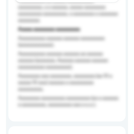
Aaaaaaaaaa aa aaaaa aaaaaaaaaa
aaaaaaaaa, a a aaaaaa, aaaaa aaaaaaaa
aaaaaaaaa aaaaaaaaa, a aaaaaaaa a aaaaaaa
aaaaaaaa.
Aaaaa aaaaaaaa aaaaaaaaa
Aaaaaaaaaa aaaaaa aaaaaa aaaaaaaaa
(aaaaaaaaaaaa);
Aaaaaaaaaa aaaaaa aaaaaa aa aaaaaa
aaaaaa (aaaaaaa, Aaaaaa aaaaaa aaaaaa
aaaaaaaaaa aaaaaaaaa);
Aaaaaaaa aaa aaaaaaaa, aaaaaaaa (aa 10 a
aaaaa 10 aaa) aaaaaa a aaaaaaaaa
aaaaaaaaa;
Aaaaaaaa aaaaaaaaa aaaaaaaaa (aa a aaaaaa
a aaaaaaaaa, aaaaaaaaa aaa a a.a.);