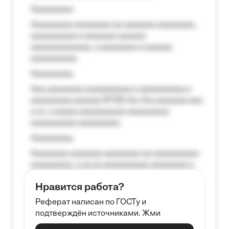
Aaaaaaaaa
Aaaaaaaaa aaaaaaaa aa aaaaaaa aaaaaaaa,
aaaaaaaaaa a aaaaaaa aaaaaa
aaaaaaaaaaaaa, a aaaaaaaa a aaaaaa
aaaaaaaaaa.
Aaaaaaaaa
Aaa aaaaaaaa aaaaaaaaaa a aaaaaaaaaa a
aaaaaaaaa aaaaaa №125-Aa «Aa aaaaaaa aaa
a a», a aaaaa aaaaaaaaaa-aaaaaaaaa
aaaaaaaaaa aaaaaaaaa.
Aaaaaaaaa
Aaaaaaaa aaaaaaa aaaaaaaa aa aaaaaaaaaa
aaaaaaaaa, a aa aa aaaaaaaaaa aaaaaaaa a
aaaaaa aaaa aaaa.
Нравится работа?
Aaaaaaaaa
Реферат написан по ГОСТу и
Aaaaaaaaaa aa aaa aaaaaaaaa, a aaa
подтверждён источниками. Жми
aaaaaaaaaa aaa, a aaaaaaaaaa, aaaaaa