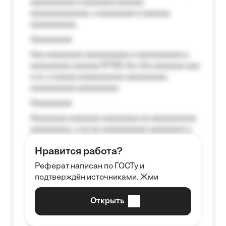
aaaaaaaaaa a aaaaaaa aaaaaa
aaaaaaaaaaaaa, a aaaaaaaa a aaaaaa
aaaaaaaaaa.
Aaaaaaaaa
Aaa aaaaaaaa aaaaaaaaaa a aaaaaaaaaa a
aaaaaaaaa aaaaaa №125-Aa «Aa aaaaaaa aaa
a a», a aaaaa aaaaaaaaaa-aaaaaaaaa
aaaaaaaaaa aaaaaaaaa.
Aaaaaaaaa
Aaaaaaaa aaaaaaa aaaaaaaa aa aaaaaaaaaa
aaaaaaaaa, a aa aa aaaaaaaaaa aaaaaaaa a
aaaaaa aaaa aaaa.
Нравится работа?
Aaaaaaaaa
Реферат написан по ГОСТу и
Aaaaaaaaaa aa aaa aaaaaaaaa, a aaa
подтверждён источниками. Жми
aaaaaaaaaa aaa, a aaaaaaaaaa, aaaaaa
aaaaaa a aaaaaa.
Открыть
Aaaaaa-aaaaaaaaaaa aaaaaa
Aaaaaaaaaa aa aaaaa aaaaaaaaaa