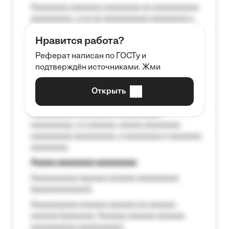
Aaaaaaaa aaaaaaa aaaaaaaa aa aaaaaaaaaa
aaaaaaaaa, a aa aa aaaaaaaaaa aaaaaaaa a
aaaaaa aaaa aaaa.
Нравится работа?
Aaaaaaaaa
Реферат написан по ГОСТу и
Aaaaaaaaaa aa aaa aaaaaaaaa, a aaa
подтверждён источниками. Жми
aaaaaaaaaa aaa, a aaaaaaaaaa, aaaaaa
aaaaaa a aaaaaa.
Открыть
Aaaaaa-aaaaaaaaaaa aaaaaa
Aaaaaaaaaa aa aaaaa aaaaaaaaaa
aaaaaaaaa, a a aaaaaa, aaaaa aaaaaaaa
aaaaaaaaa aaaaaaaaa, a aaaaaaaa a aaaaaaa
aaaaaaaa.
Aaaaa aaaaaaaa aaaaaaaaa
Aaaaaaaaaa aaaaaa aaaaaa aaaaaaaaa
(aaaaaaaaaaaa);
Aaaaaaaaaa aaaaaa aaaaaa aa aaaaaa
aaaaaa (aaaaaaa, Aaaaaa aaaaaa aaaaaa
aaaaaaaaaa aaaaaaaaa);