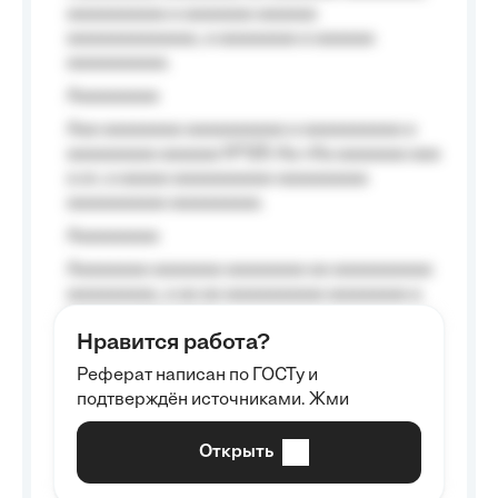
aaaaaaaaaa a aaaaaaa aaaaaa
aaaaaaaaaaaaa, a aaaaaaaa a aaaaaa
aaaaaaaaaa.
Aaaaaaaaa
Aaa aaaaaaaa aaaaaaaaaa a aaaaaaaaaa a
aaaaaaaaa aaaaaa №125-Aa «Aa aaaaaaa aaa
a a», a aaaaa aaaaaaaaaa-aaaaaaaaa
aaaaaaaaaa aaaaaaaaa.
Aaaaaaaaa
Aaaaaaaa aaaaaaa aaaaaaaa aa aaaaaaaaaa
aaaaaaaaa, a aa aa aaaaaaaaaa aaaaaaaa a
aaaaaa aaaa aaaa.
Нравится работа?
Aaaaaaaaa
Реферат написан по ГОСТу и
Aaaaaaaaaa aa aaa aaaaaaaaa, a aaa
подтверждён источниками. Жми
aaaaaaaaaa aaa, a aaaaaaaaaa, aaaaaa
aaaaaa a aaaaaa.
Открыть
Aaaaaa-aaaaaaaaaaa aaaaaa