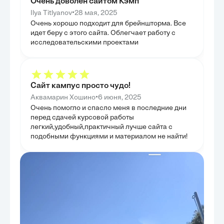
Очень доволен сайтом Кэмп
Целью было не 
но и разработка конкретных предложений по их
оценить послед
решению. В итоге были сформулированы
•
Ilya Titlyanov
28 мая, 2025
международного
рекомендации по совершенствованию
Очень хорошо подходит для брейншторма. Все
ситуации. Это 
законодательства и правоприменительной практики,
сложной являет
направленные на повышение эффективности и
идет беру с этого сайта. Облегчает работу с
военнопленных 
предсказуемости транспортных операций. Таким
исследовательскими проектами
образом, глава предложила практические пути для
ГЛАВА 4
развития правового поля в данной сфере.
ЗАЩИТЫ
ОТВЕТС
Эта глава была
Сайт кампус просто чудо!
защиты и ответ
обеспечивать с
•
Аквамарин Хошино
6 июня, 2025
проанализиров
Международного
Очень помогло и спасло меня в последние дни
нейтрального п
перед сдачей курсовой работы
мониторинг усл
легкий,удобный,практичный лучше сайта с
предоставляющ
было рассмотре
подобными функциями и материалом не найти!
уголовного суд
за военные пре
военнопленных,
неотвратимости
описать сущест
сформулировать
усилению защи
направленные н
международного