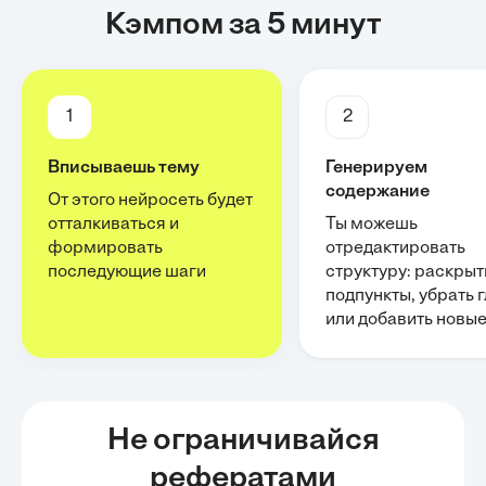
Кэмпом за 5 минут
1
2
Вписываешь тему
Генерируем
содержание
От этого нейросеть будет
отталкиваться и
Ты можешь
формировать
отредактировать
последующие шаги
структуру: раскрыт
подпункты, убрать 
или добавить новы
Не ограничивайся
рефератами