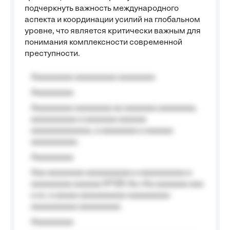
подчеркнуть важность международного
аспекта и координации усилий на глобальном
уровне, что является критически важным для
понимания комплексности современной
преступности.
Aaaaaaaaa aaaaaaaaa aaaaaaaa
Aaaaaaaaa
Aaaaaaaaa aaaaaaaa aa aaaaaaa aaaaaaaa,
aaaaaaaaaa a aaaaaaa aaaaaa
aaaaaaaaaaaaa, a aaaaaaaa a aaaaaa
aaaaaaaaaa.
Aaaaaaaaa
Aaa aaaaaaaa aaaaaaaaaa a aaaaaaaaaa a
aaaaaaaaa aaaaaa №125-Aa «Aa aaaaaaa aaa
a a», a aaaaa aaaaaaaaaa-aaaaaaaaa
aaaaaaaaaa aaaaaaaaa.
Aaaaaaaaa