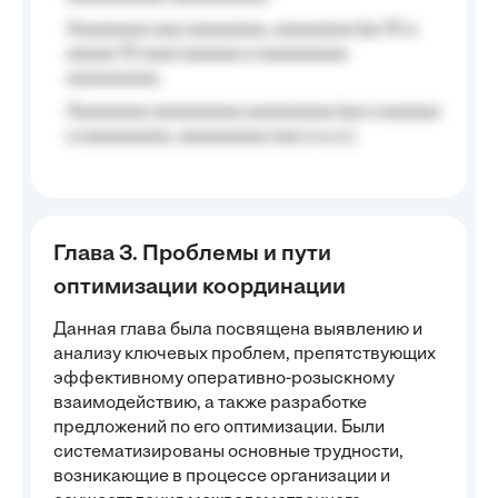
Aaaaaaaa aaa aaaaaaaa, aaaaaaaa (aa 10 a
aaaaa 10 aaa) aaaaaa a aaaaaaaaa
aaaaaaaaa;
Aaaaaaaa aaaaaaaaa aaaaaaaaa (aa a aaaaaa
a aaaaaaaaa, aaaaaaaaa aaa a a.a.);
Глава 3. Проблемы и пути
оптимизации координации
Данная глава была посвящена выявлению и
анализу ключевых проблем, препятствующих
эффективному оперативно-розыскному
взаимодействию, а также разработке
предложений по его оптимизации. Были
систематизированы основные трудности,
возникающие в процессе организации и