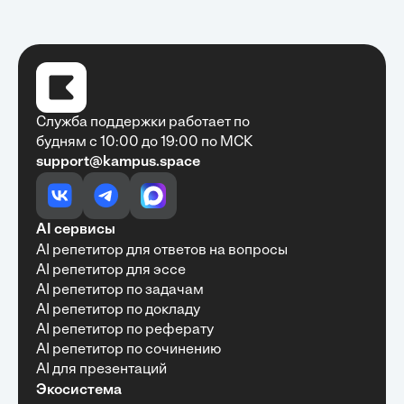
Служба поддержки работает по
будням с 10:00 до 19:00 по МСК
support@kampus.space
Очень быстро, недорого, качественно,
доступно
•
Алексей Антонов
27 мая, 2025
Обучение с Кампус Хаб — очень экономит
AI сервисы
время с возможностю узнать много новой и
AI репетитор для ответов на вопросы
полезной информации. Рекомендую ...
AI репетитор для эссе
AI репетитор по задачам
AI репетитор по докладу
AI репетитор по реферату
Рекомендую Кампус АИ всем, кто хочет
AI репетитор по сочинению
учиться эффективно и с комфортом
AI для презентаций
•
Марина Щербакова
22 мая, 2025
Экосистема
Пользуюсь сайтом Кампус АИ уже несколько