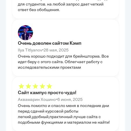
являлось не про
ГЛАВА 3. ПРАКТИКА
для студентов. на любой запрос дает четкий
осмысление при
ПРИМЕНЕНИЯ ДАННЫХ
ответ без обобщения.
влияющих на м
основе проведе
В данной главе мы перешли от теоретического
сформулированы
осмысления к практическому применению
практических р
статистики животноводства, что позволило оценить
совершенствова
реальную эффективность изученных методов. Был
образом, эта гл
рассмотрен статистический учет и отчетность в
предыдущих исс
современных животноводческих хозяйствах,
шаги для реаги
демонстрируя, как первичные данные собираются и
вызовы в сфере
Очень доволен сайтом Кэмп
обрабатываются. Мы проанализировали динамику
поголовья и продуктивности на примере
•
Ilya Titlyanov
28 мая, 2025
российских предприятий, что дало возможность
Очень хорошо подходит для брейншторма. Все
увидеть конкретные кейсы и выявить типовые
проблемы и успехи. Особое внимание было
идет беру с этого сайта. Облегчает работу с
уделено использованию статистических методов
исследовательскими проектами
для оптимизации кормовых рационов и
производственных процессов, что подчеркнуло
экономическую целесообразность и практическую
пользу статистического анализа. Целью главы было
показать, как статистические данные
трансформируются в управленческие решения,
Сайт кампус просто чудо!
направленные на повышение рентабельности и
устойчивости животноводческих хозяйств.
•
Аквамарин Хошино
6 июня, 2025
Очень помогло и спасло меня в последние дни
перед сдачей курсовой работы
легкий,удобный,практичный лучше сайта с
подобными функциями и материалом не найти!