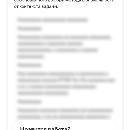
обоснованного выбора метода в зависимости
от контекста задачи.
Aaaaaaaaa aaaaaaaaa aaaaaaaa
Aaaaaaaaa
Aaaaaaaaa aaaaaaaa aa aaaaaaa aaaaaaaa,
aaaaaaaaaa a aaaaaaa aaaaaa
aaaaaaaaaaaaa, a aaaaaaaa a aaaaaa
aaaaaaaaaa.
Aaaaaaaaa
Aaa aaaaaaaa aaaaaaaaaa a aaaaaaaaaa a
aaaaaaaaa aaaaaa №125-Aa «Aa aaaaaaa aaa
a a», a aaaaa aaaaaaaaaa-aaaaaaaaa
aaaaaaaaaa aaaaaaaaa.
Aaaaaaaaa
Aaaaaaaa aaaaaaa aaaaaaaa aa aaaaaaaaaa
aaaaaaaaa, a aa aa aaaaaaaaaa aaaaaaaa a
aaaaaa aaaa aaaa.
Нравится работа?