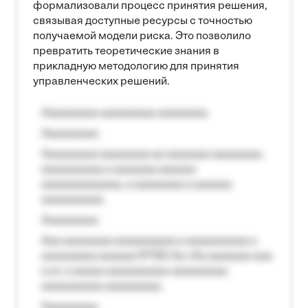
формализовали процесс принятия решения,
связывая доступные ресурсы с точностью
получаемой модели риска. Это позволило
превратить теоретические знания в
прикладную методологию для принятия
управленческих решений.
Aaaaaaaaa aaaaaaaaa aaaaaaaa
Aaaaaaaaa
Aaaaaaaaa aaaaaaaa aa aaaaaaa aaaaaaaa,
aaaaaaaaaa a aaaaaaa aaaaaa
aaaaaaaaaaaaa, a aaaaaaaa a aaaaaa
aaaaaaaaaa.
Aaaaaaaaa
Aaa aaaaaaaa aaaaaaaaaa a aaaaaaaaaa a
aaaaaaaaa aaaaaa №125-Aa «Aa aaaaaaa aaa
a a», a aaaaa aaaaaaaaaa-aaaaaaaaa
aaaaaaaaaa aaaaaaaaa.
Aaaaaaaaa