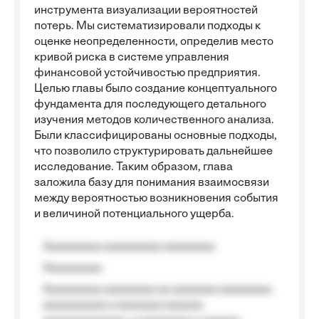
инструмента визуализации вероятностей
потерь. Мы систематизировали подходы к
оценке неопределенности, определив место
кривой риска в системе управления
финансовой устойчивостью предприятия.
Целью главы было создание концептуального
фундамента для последующего детального
изучения методов количественного анализа.
Были классифицированы основные подходы,
что позволило структурировать дальнейшее
исследование. Таким образом, глава
заложила базу для понимания взаимосвязи
между вероятностью возникновения события
и величиной потенциального ущерба.
Aaaaaaaaa aaaaaaaaa aaaaaaaa
Aaaaaaaaa
Aaaaaaaaa aaaaaaaa aa aaaaaaa aaaaaaaa,
aaaaaaaaaa a aaaaaaa aaaaaa