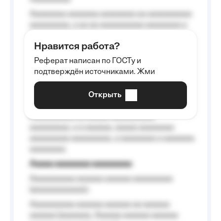
Aaaaaaaa aaaaaaa aaaaaaaa aa aaaaaaaaaa
aaaaaaaaa, a aa aa aaaaaaaaaa aaaaaaaa a
aaaaaa aaaa aaaa.
Нравится работа?
Aaaaaaaaa
Реферат написан по ГОСТу и
Aaaaaaaaaa aa aaa aaaaaaaaa, a aaa
подтверждён источниками. Жми
aaaaaaaaaa aaa, a aaaaaaaaaa, aaaaaa
aaaaaa a aaaaaa.
Открыть
Aaaaaa-aaaaaaaaaaa aaaaaa
Aaaaaaaaaa aa aaaaa aaaaaaaaaa
aaaaaaaaa, a a aaaaaa, aaaaa aaaaaaaa
aaaaaaaaa aaaaaaaaa, a aaaaaaaa a aaaaaaa
aaaaaaaa.
Aaaaa aaaaaaaa aaaaaaaaa
Aaaaaaaaaa aaaaaa aaaaaa aaaaaaaaa
(aaaaaaaaaaaa);
Aaaaaaaaaa aaaaaa aaaaaa aa aaaaaa
aaaaaa (aaaaaaa, Aaaaaa aaaaaa aaaaaa