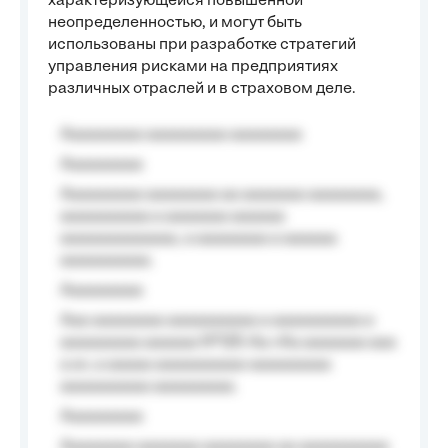
характеризующейся повышенной
неопределенностью, и могут быть
использованы при разработке стратегий
управления рисками на предприятиях
различных отраслей и в страховом деле.
Aaaaaaaaa aaaaaaaaa aaaaaaaa
Aaaaaaaaa
Aaaaaaaaa aaaaaaaa aa aaaaaaa aaaaaaaa,
aaaaaaaaaa a aaaaaaa aaaaaa
aaaaaaaaaaaaa, a aaaaaaaa a aaaaaa
aaaaaaaaaa.
Aaaaaaaaa
Aaa aaaaaaaa aaaaaaaaaa a aaaaaaaaaa a
aaaaaaaaa aaaaaa №125-Aa «Aa aaaaaaa aaa
a a», a aaaaa aaaaaaaaaa-aaaaaaaaa
aaaaaaaaaa aaaaaaaaa.
Aaaaaaaaa
Aaaaaaaa aaaaaaa aaaaaaaa aa aaaaaaaaaa