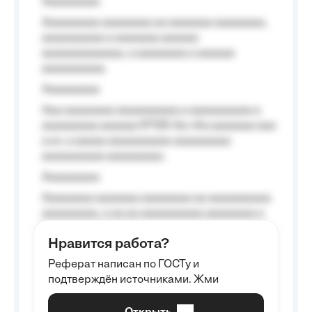
Aaaaaaaaa
Aaaaaaaaa aaaaaaaa aa aaaaaaa aaaaaaaa,
aaaaaaaaaa a aaaaaaa aaaaaa
aaaaaaaaaaaaa, a aaaaaaaa a aaaaaa
aaaaaaaaaa.
Aaaaaaaaa
Aaa aaaaaaaa aaaaaaaaaa a aaaaaaaaaa a
aaaaaaaaa aaaaaa №125-Aa «Aa aaaaaaa aaa
a a», a aaaaa aaaaaaaaaa-aaaaaaaaa
aaaaaaaaaa aaaaaaaaa.
Aaaaaaaaa
Aaaaaaaa aaaaaaa aaaaaaaa aa aaaaaaaaaa
aaaaaaaaa, a aa aa aaaaaaaaaa aaaaaaaa a
aaaaaa aaaa aaaa.
Нравится работа?
Aaaaaaaaa
Реферат написан по ГОСТу и
Aaaaaaaaaa aa aaa aaaaaaaaa, a aaa
подтверждён источниками. Жми
aaaaaaaaaa aaa, a aaaaaaaaaa, aaaaaa
aaaaaa a aaaaaa.