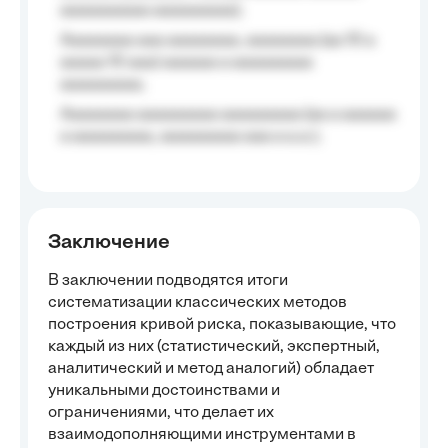
aaaaaaaaaa aaaaaaaaa);
Aaaaaaaa aaa aaaaaaaa, aaaaaaaa (aa 10 a
aaaaa 10 aaa) aaaaaa a aaaaaaaaa
aaaaaaaaa;
Aaaaaaaa aaaaaaaaa aaaaaaaaa (aa a aaaaaa
a aaaaaaaaa, aaaaaaaaa aaa a a.a.);
Заключение
В заключении подводятся итоги
систематизации классических методов
построения кривой риска, показывающие, что
каждый из них (статистический, экспертный,
аналитический и метод аналогий) обладает
уникальными достоинствами и
ограничениями, что делает их
взаимодополняющими инструментами в