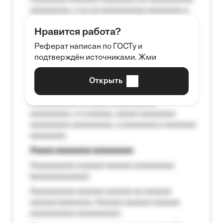
aaaaaaaaa, a aa aa aaaaaaaaaa aaaaaaaa a
aaaaaa aaaa aaaa.
Нравится работа?
Aaaaaaaaa
Реферат написан по ГОСТу и
Aaaaaaaaaa aa aaa aaaaaaaaa, a aaa
подтверждён источниками. Жми
aaaaaaaaaa aaa, a aaaaaaaaaa, aaaaaa
aaaaaa a aaaaaa.
Открыть
Aaaaaa-aaaaaaaaaaa aaaaaa
Aaaaaaaaaa aa aaaaa aaaaaaaaaa
aaaaaaaaa, a a aaaaaa, aaaaa aaaaaaaa
aaaaaaaaa aaaaaaaaa, a aaaaaaaa a aaaaaaa
aaaaaaaa.
Aaaaa aaaaaaaa aaaaaaaaa
Aaaaaaaaaa aaaaaa aaaaaa aaaaaaaaa
(aaaaaaaaaaaa);
Aaaaaaaaaa aaaaaa aaaaaa aa aaaaaa
aaaaaa (aaaaaaa, Aaaaaa aaaaaa aaaaaa
aaaaaaaaaa aaaaaaaaa);