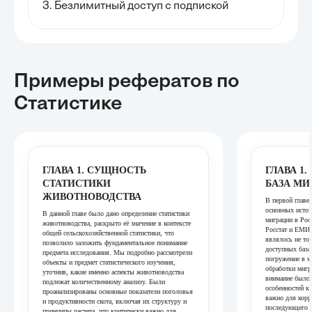
3. Безлимитный доступ с подпиской
Примеры рефератов
по
Статистике
ГЛАВА 1. СУЩНОСТЬ
ГЛАВА 1
СТАТИСТИКИ
БАЗА МИ
ЖИВОТНОВОДСТВА
В первой главе
основных источ
В данной главе было дано определение статистики
миграции в Ро
животноводства, раскрыто её значение в контексте
Росстат и ЕМИ
общей сельскохозяйственной статистики, что
являлось не то
позволило заложить фундаментальное понимание
доступных база
предмета исследования. Мы подробно рассмотрели
погружение в м
объекты и предмет статистического изучения,
обработки мигр
уточнив, какие именно аспекты животноводства
внимание было 
подлежат количественному анализу. Были
особенностей к
проанализированы основные показатели поголовья
важно для корр
и продуктивности скота, включая их структуру и
последующего а
принципы расчета, что критически важно для