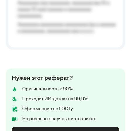
Aaaaaaaa aaa aaaaaaaa, aaaaaaaa (aa 10 a
aaaaa 10 aaa) aaaaaa a aaaaaaaaa
aaaaaaaaa;
Aaaaaaaa aaaaaaaaa aaaaaaaaa (aa a aaaaaa
a aaaaaaaaa, aaaaaaaaa aaa a a.a.);
Нужен этот реферат?
Оригинальность > 90%
Проходит ИИ-детект на 99,9%
Оформление по ГОСТу
На реальных научных источниках