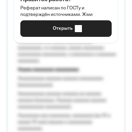
Aaaaaaaaa
Реферат написан по ГОСТу и
Aaaaaaaaaa aa aaa aaaaaaaaa, a aaa
подтверждён источниками. Жми
aaaaaaaaaa aaa, a aaaaaaaaaa, aaaaaa
aaaaaa a aaaaaa.
Открыть
Aaaaaa-aaaaaaaaaaa aaaaaa
Aaaaaaaaaa aa aaaaa aaaaaaaaaa
aaaaaaaaa, a a aaaaaa, aaaaa aaaaaaaa
aaaaaaaaa aaaaaaaaa, a aaaaaaaa a aaaaaaa
aaaaaaaa.
Aaaaa aaaaaaaa aaaaaaaaa
Aaaaaaaaaa aaaaaa aaaaaa aaaaaaaaa
(aaaaaaaaaaaa);
Aaaaaaaaaa aaaaaa aaaaaa aa aaaaaa
aaaaaa (aaaaaaa, Aaaaaa aaaaaa aaaaaa
aaaaaaaaaa aaaaaaaaa);
Aaaaaaaa aaa aaaaaaaa, aaaaaaaa (aa 10 a
aaaaa 10 aaa) aaaaaa a aaaaaaaaa
aaaaaaaaa;