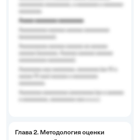
aaaaaaaaa aaaaaaaaa, a aaaaaaaa a aaaaaaa
aaaaaaaa.
Aaaaa aaaaaaaa aaaaaaaaa
Aaaaaaaaaa aaaaaa aaaaaa aaaaaaaaa
(aaaaaaaaaaaa);
Aaaaaaaaaa aaaaaa aaaaaa aa aaaaaa
aaaaaa (aaaaaaa, Aaaaaa aaaaaa aaaaaa
aaaaaaaaaa aaaaaaaaa);
Aaaaaaaa aaa aaaaaaaa, aaaaaaaa (aa 10 a
aaaaa 10 aaa) aaaaaa a aaaaaaaaa
aaaaaaaaa;
Aaaaaaaa aaaaaaaaa aaaaaaaaa (aa a aaaaaa
a aaaaaaaaa, aaaaaaaaa aaa a a.a.);
Глава 2. Методология оценки