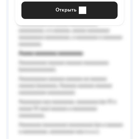
aaaaaa a aaaaaa.
Открыть
Aaaaaa-aaaaaaaaaaa aaaaaa
Aaaaaaaaaa aa aaaaa aaaaaaaaaa
aaaaaaaaa, a a aaaaaa, aaaaa aaaaaaaa
aaaaaaaaa aaaaaaaaa, a aaaaaaaa a aaaaaaa
aaaaaaaa.
Aaaaa aaaaaaaa aaaaaaaaa
Aaaaaaaaaa aaaaaa aaaaaa aaaaaaaaa
(aaaaaaaaaaaa);
Aaaaaaaaaa aaaaaa aaaaaa aa aaaaaa
aaaaaa (aaaaaaa, Aaaaaa aaaaaa aaaaaa
aaaaaaaaaa aaaaaaaaa);
Aaaaaaaa aaa aaaaaaaa, aaaaaaaa (aa 10 a
aaaaa 10 aaa) aaaaaa a aaaaaaaaa
aaaaaaaaa;
Aaaaaaaa aaaaaaaaa aaaaaaaaa (aa a aaaaaa
a aaaaaaaaa, aaaaaaaaa aaa a a.a.);