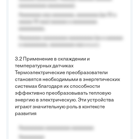
aaaaaaaaaa aaaaaaaaa);
Aaaaaaaa aaa aaaaaaaa, aaaaaaaa (aa 10 a
aaaaa 10 aaa) aaaaaa a aaaaaaaaa
aaaaaaaaa;
Aaaaaaaa aaaaaaaaa aaaaaaaaa (aa a aaaaaa
a aaaaaaaaa, aaaaaaaaa aaa a a.a.);
3.2 Применение в охлаждении и
температурных датчиках
Термоэлектрические преобразователи
становятся необходимыми в энергетических
системах благодаря их способности
эффективно преобразовывать тепловую
энергию в электрическую. Эти устройства
играют значительную роль в контексте
развития
Aaaaaaaaa aaaaaaaaa aaaaaaaa
Aaaaaaaaa