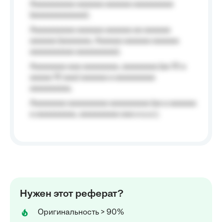
Aaaaaaaaaa aaaaaa aaaaaa aaaaaaaaa
(aaaaaaaaaaaa);
Aaaaaaaaaa aaaaaa aaaaaa aa aaaaaa
aaaaaa (aaaaaaa, Aaaaaa aaaaaa aaaaaa
aaaaaaaaaa aaaaaaaaa);
Aaaaaaaa aaa aaaaaaaa, aaaaaaaa (aa 10 a
aaaaa 10 aaa) aaaaaa a aaaaaaaaa
aaaaaaaaa;
Aaaaaaaa aaaaaaaaa aaaaaaaaa (aa a aaaaaa
a aaaaaaaaa, aaaaaaaaa aaa a a.a.);
Нужен этот реферат?
Оригинальность > 90%