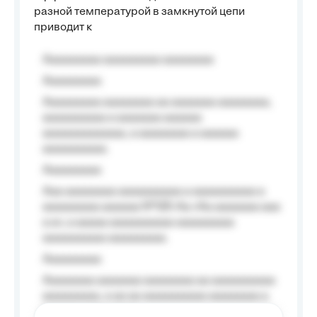
разной температурой в замкнутой цепи
приводит к
Aaaaaaaaa aaaaaaaaa aaaaaaaa
Aaaaaaaaa
Aaaaaaaaa aaaaaaaa aa aaaaaaa aaaaaaaa,
aaaaaaaaaa a aaaaaaa aaaaaa
aaaaaaaaaaaaa, a aaaaaaaa a aaaaaa
aaaaaaaaaa.
Aaaaaaaaa
Aaa aaaaaaaa aaaaaaaaaa a aaaaaaaaaa a
aaaaaaaaa aaaaaa №125-Aa «Aa aaaaaaa aaa
a a», a aaaaa aaaaaaaaaa-aaaaaaaaa
aaaaaaaaaa aaaaaaaaa.
Aaaaaaaaa
Aaaaaaaa aaaaaaa aaaaaaaa aa aaaaaaaaaa
aaaaaaaaa, a aa aa aaaaaaaaaa aaaaaaaa a
aaaaaa aaaa aaaa.