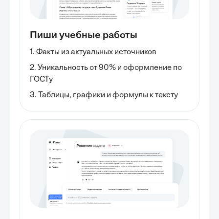
Пиши учебные работы
1. Факты из актуальных источников
2. Уникальность от 90% и оформление по
ГОСТу
3. Таблицы, графики и формулы к тексту