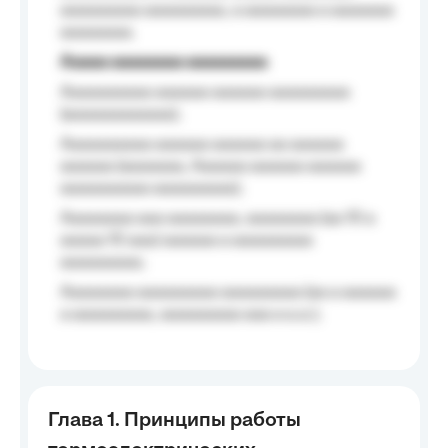
aaaaaaaaa aaaaaaaaa, a aaaaaaaa a aaaaaaa
aaaaaaaa.
Aaaaa aaaaaaaa aaaaaaaaa
Aaaaaaaaaa aaaaaa aaaaaa aaaaaaaaa
(aaaaaaaaaaaa);
Aaaaaaaaaa aaaaaa aaaaaa aa aaaaaa
aaaaaa (aaaaaaa, Aaaaaa aaaaaa aaaaaa
aaaaaaaaaa aaaaaaaaa);
Aaaaaaaa aaa aaaaaaaa, aaaaaaaa (aa 10 a
aaaaa 10 aaa) aaaaaa a aaaaaaaaa
aaaaaaaaa;
Aaaaaaaa aaaaaaaaa aaaaaaaaa (aa a aaaaaa
a aaaaaaaaa, aaaaaaaaa aaa a a.a.);
Глава 1. Принципы работы