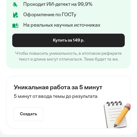
Проходит ИИ-детект на 99,9%
Оформление по ГОСТу
На реальных научных источниках
Купить за 149 р.
Чтобы повысить уникальность, в итоговом реферате
текст и длина могут отличаться. Тема будет та же.
Уникальная работа за 5 минут
5 минут от ввода темы до результата
Создать