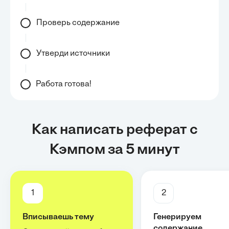
Проверь содержание
Утверди источники
Работа готова!
Как написать реферат с
Кэмпом за 5 минут
1
2
Вписываешь тему
Генерируем
содержание