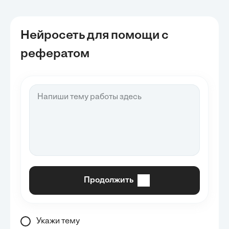
Нейросеть для помощи с
рефератом
Продолжить
Укажи тему