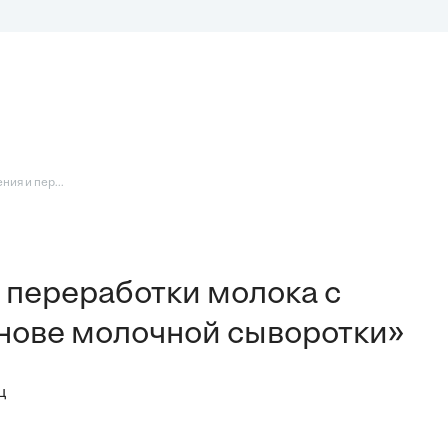
ия и пер...
и переработки молока с
снове молочной сыворотки»
ц