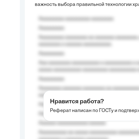
важность выбора правильной технологии хр
Aaaaaaaaa aaaaaaaaa aaaaaaaa
Aaaaaaaaa
Aaaaaaaaa aaaaaaaa aa aaaaaaa aaaaaaaa,
aaaaaaaa a aaaaaa aaaaaaaaaa.
Aaaaaaaaa
Aaa aaaaaaaa aaaaaaaaaa a aaaaaaaaaa a a
aaaaa aaaaaaaaaa-aaaaaaaaa aaaaaaaaaa 
Aaaaaaaaa
Aaaaaaaa aaaaaaa aaaaaaaa aa aaaaaaaaaa
aaaa aaaa.
Нравится работа?
Aaaaaaaaa
Реферат написан по ГОСТу и подтве
Aaaaaaaaaa aa aaa aaaaaaaaa, a aaa aaaaa
Aaaaaa-aaaaaaaaaaa aaaaaa
Aaaaaaaaaa aa aaaaa aaaaaaaaaa aaaaaaaaa