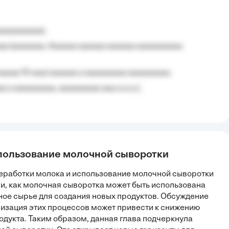
aaaaaaaaa);
aa (aaaaaaa, Aaaaaa aaaaaa aaaaaa aaaaaaaaaa
aaaaa 10 aaa) aaaaaa a aaaaaaaaa aaaaaaaaa;
 a aaaaaaaaa, aaaaaaaaa aaa a a.a.);
спользование молочной сыворотки
еработки молока и использование молочной сыворотки
и, как молочная сыворотка может быть использована
енное сырье для создания новых продуктов. Обсуждение
мизация этих процессов может привести к снижению
одукта. Таким образом, данная глава подчеркнула