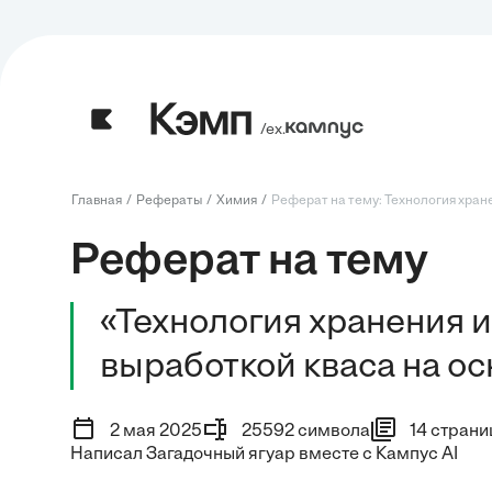
/ех.
Главная
Рефераты
Химия
Реферат на тему: Технология хранен
Реферат на тему
«Технология хранения 
выработкой кваса на о
2 мая 2025
25592 символа
14 страни
Написал Загадочный ягуар вместе с Кампус AI