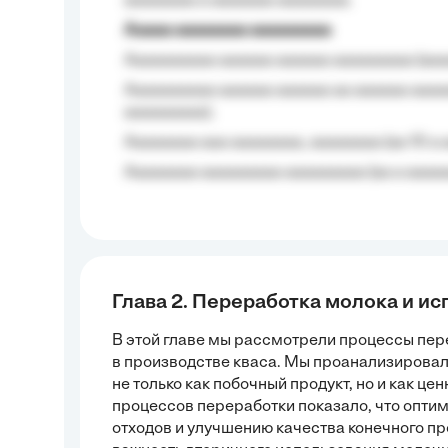
aaaaaaaa a aaaaaaa aaaaaaaa.
Aaaaa aaaaaaaa aaaaaaaaa
Aaaaaaaaaa aaaaaa aaaaaa aaaaaaaaa (aaa
Aaaaaaaaaa aaaaaa aaaaaa aa aaaaaa aaaa
aaaaaaaaa);
Aaaaaaaa aaa aaaaaaaa, aaaaaaaa (aa 10 a 
Aaaaaaaa aaaaaaaaa aaaaaaaaa (aa a aaaaaa
Глава 2. Переработка молока и и
В этой главе мы рассмотрели процессы пер
в производстве кваса. Мы проанализировал
не только как побочный продукт, но и как ц
процессов переработки показало, что опти
отходов и улучшению качества конечного пр