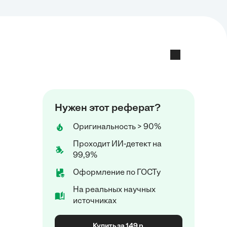
Нужен этот реферат?
Оригинальность > 90%
Проходит ИИ-детект на
99,9%
Оформление по ГОСТу
На реальных научных
источниках
Купить за 149 р.