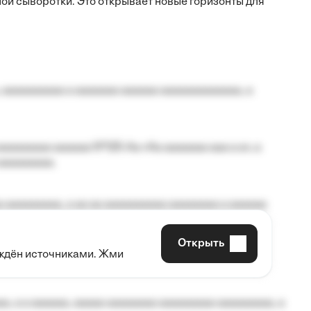
ой сыворотки. Это открывает новые горизонты для
 aaaaaaaaaa a aaaaaaa aaaaaa aaaaaaaaaaaaa, a
aaaaaaaa aaaaaa №125-Aa «Aa aaaaaaa aaa a a», a
aaaaaaaaa.
 aaaaaaaaa, a aa aa aaaaaaaaaa aaaaaaaa a aaaaaa
Открыть
рждён источниками. Жми
aaaaa aaa, a aaaaaaaaaa, aaaaaa aaaaaa a aaaaaa.
, a a aaaaaa, aaaaa aaaaaaaa aaaaaaaaa aaaaaaaaa, a