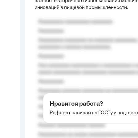
важность вторичного использования молочн
инноваций в пищевой промышленности.
Aaaaaaaaa aaaaaaaaa aaaaaaaa
Aaaaaaaaa
Aaaaaaaaa aaaaaaaa aa aaaaaaa aaaaaaaa,
aaaaaaaa a aaaaaa aaaaaaaaaa.
Aaaaaaaaa
Aaa aaaaaaaa aaaaaaaaaa a aaaaaaaaaa a a
aaaaa aaaaaaaaaa-aaaaaaaaa aaaaaaaaaa 
Aaaaaaaaa
Aaaaaaaa aaaaaaa aaaaaaaa aa aaaaaaaaaa
aaaa aaaa.
Нравится работа?
Aaaaaaaaa
Реферат написан по ГОСТу и подтве
Aaaaaaaaaa aa aaa aaaaaaaaa, a aaa aaaaa
Aaaaaa-aaaaaaaaaaa aaaaaa
Aaaaaaaaaa aa aaaaa aaaaaaaaaa aaaaaaaaa