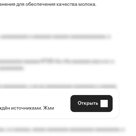
анения для обеспечения качества молока.
 aaaaaaaaaa a aaaaaaa aaaaaa aaaaaaaaaaaaa, a
aaaaaaaa aaaaaa №125-Aa «Aa aaaaaaa aaa a a», a
aaaaaaaaa.
 aaaaaaaaa, a aa aa aaaaaaaaaa aaaaaaaa a aaaaaa
Открыть
рждён источниками. Жми
aaaaa aaa, a aaaaaaaaaa, aaaaaa aaaaaa a aaaaaa.
, a a aaaaaa, aaaaa aaaaaaaa aaaaaaaaa aaaaaaaaa, a