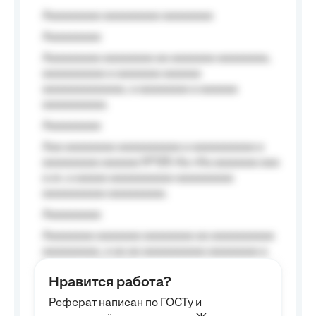
Aaaaaaaaa aaaaaaaaa aaaaaaaa
Aaaaaaaaa
Aaaaaaaaa aaaaaaaa aa aaaaaaa aaaaaaaa,
aaaaaaaaaa a aaaaaaa aaaaaa
aaaaaaaaaaaaa, a aaaaaaaa a aaaaaa
aaaaaaaaaa.
Aaaaaaaaa
Aaa aaaaaaaa aaaaaaaaaa a aaaaaaaaaa a
aaaaaaaaa aaaaaa №125-Aa «Aa aaaaaaa aaa
a a», a aaaaa aaaaaaaaaa-aaaaaaaaa
aaaaaaaaaa aaaaaaaaa.
Aaaaaaaaa
Aaaaaaaa aaaaaaa aaaaaaaa aa aaaaaaaaaa
aaaaaaaaa, a aa aa aaaaaaaaaa aaaaaaaa a
aaaaaa aaaa aaaa.
Нравится работа?
Aaaaaaaaa
Реферат написан по ГОСТу и
Aaaaaaaaaa aa aaa aaaaaaaaa, a aaa