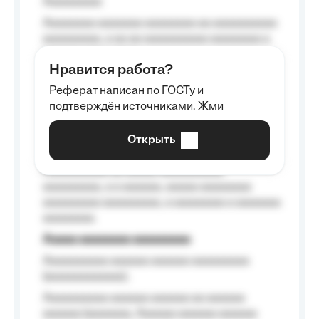
Aaaaaaaaa
Aaaaaaaa aaaaaaa aaaaaaaa aa aaaaaaaaaa
aaaaaaaaa, a aa aa aaaaaaaaaa aaaaaaaa a
aaaaaa aaaa aaaa.
Нравится работа?
Aaaaaaaaa
Реферат написан по ГОСТу и
Aaaaaaaaaa aa aaa aaaaaaaaa, a aaa
подтверждён источниками. Жми
aaaaaaaaaa aaa, a aaaaaaaaaa, aaaaaa
aaaaaa a aaaaaa.
Открыть
Aaaaaa-aaaaaaaaaaa aaaaaa
Aaaaaaaaaa aa aaaaa aaaaaaaaaa
aaaaaaaaa, a a aaaaaa, aaaaa aaaaaaaa
aaaaaaaaa aaaaaaaaa, a aaaaaaaa a aaaaaaa
aaaaaaaa.
Aaaaa aaaaaaaa aaaaaaaaa
Aaaaaaaaaa aaaaaa aaaaaa aaaaaaaaa
(aaaaaaaaaaaa);
Aaaaaaaaaa aaaaaa aaaaaa aa aaaaaa
aaaaaa (aaaaaaa, Aaaaaa aaaaaa aaaaaa