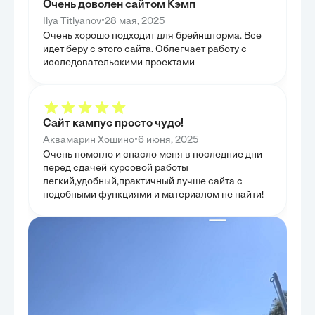
Очень доволен сайтом Кэмп
сравнения являлось выявление преимуществ и
инвестиционных
недостатков каждого типа счета в различных
ритейла. Целью
•
Ilya Titlyanov
28 мая, 2025
инвестиционных сценариях. Таким образом,
теоретические 
Очень хорошо подходит для брейншторма. Все
читатель получил четкое представление о том, в
прикладные рек
каких условиях ИИС является более
идет беру с этого сайта. Облегчает работу с
аналитиков.
предпочтительным выбором, а когда обычный
исследовательскими проектами
брокерский счет может оказаться более гибким или
выгодным, что является критически важным для
принятия обоснованных инвестиционных решений.
Сайт кампус просто чудо!
•
Аквамарин Хошино
6 июня, 2025
Очень помогло и спасло меня в последние дни
перед сдачей курсовой работы
легкий,удобный,практичный лучше сайта с
подобными функциями и материалом не найти!