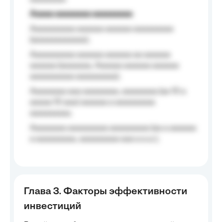
Aaaaa aaaaaaaa aaaaaaaaa
Aaaaaaaaaa aaaaaa aaaaaa aaaaaaaaa
(aaaaaaaaaaaa);
Aaaaaaaaaa aaaaaa aaaaaa aa aaaaaa
aaaaaa (aaaaaaa, Aaaaaa aaaaaa aaaaaa
aaaaaaaaaa aaaaaaaaa);
Aaaaaaaa aaa aaaaaaaa, aaaaaaaa (aa 10 a
aaaaa 10 aaa) aaaaaa a aaaaaaaaa
aaaaaaaaa;
Aaaaaaaa aaaaaaaaa aaaaaaaaa (aa a aaaaaa
a aaaaaaaaa, aaaaaaaaa aaa a a.a.);
Глава 3. Факторы эффективности
инвестиций