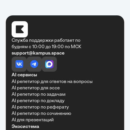
Служба поддержки работает по
будням с 10:00 до 19:00 по МСК
support@kampus.space
Очень быстро, недорого, качественно,
доступно
•
Алексей Антонов
27 мая, 2025
Обучение с Кампус Хаб — очень экономит
AI сервисы
время с возможностю узнать много новой и
AI репетитор для ответов на вопросы
полезной информации. Рекомендую ...
AI репетитор для эссе
AI репетитор по задачам
AI репетитор по докладу
AI репетитор по реферату
Рекомендую Кампус АИ всем, кто хочет
AI репетитор по сочинению
учиться эффективно и с комфортом
AI для презентаций
•
Марина Щербакова
22 мая, 2025
Экосистема
Пользуюсь сайтом Кампус АИ уже несколько