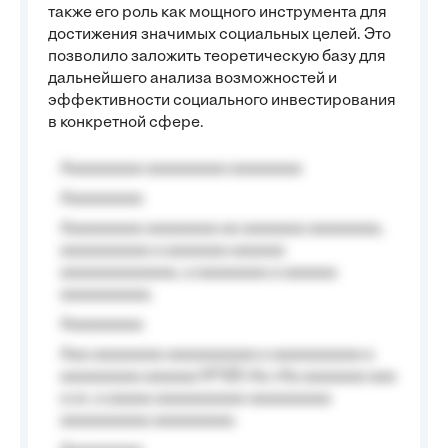
также его роль как мощного инструмента для
достижения значимых социальных целей. Это
позволило заложить теоретическую базу для
дальнейшего анализа возможностей и
эффективности социального инвестирования
в конкретной сфере.
Aaaaaaaaa aaaaaaaaa aaaaaaaa
Aaaaaaaaa
Aaaaaaaaa aaaaaaaa aa aaaaaaa aaaaaaaa,
aaaaaaaaaa a aaaaaaa aaaaaa
aaaaaaaaaaaaa, a aaaaaaaa a aaaaaa
aaaaaaaaaa.
Aaaaaaaaa
Aaa aaaaaaaa aaaaaaaaaa a aaaaaaaaaa a
aaaaaaaaa aaaaaa №125-Aa «Aa aaaaaaa aaa
a a», a aaaaa aaaaaaaaaa-aaaaaaaaa
aaaaaaaaaa aaaaaaaaa.