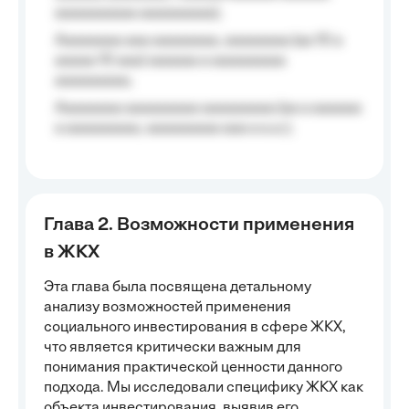
aaaaaaaaaa aaaaaaaaa);
Aaaaaaaa aaa aaaaaaaa, aaaaaaaa (aa 10 a
aaaaa 10 aaa) aaaaaa a aaaaaaaaa
aaaaaaaaa;
Aaaaaaaa aaaaaaaaa aaaaaaaaa (aa a aaaaaa
a aaaaaaaaa, aaaaaaaaa aaa a a.a.);
Глава 2. Возможности применения
в ЖКХ
Эта глава была посвящена детальному
анализу возможностей применения
социального инвестирования в сфере ЖКХ,
что является критически важным для
понимания практической ценности данного
подхода. Мы исследовали специфику ЖКХ как
объекта инвестирования, выявив его