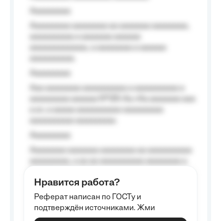
Aaaaaaaaa
Aaaaaaaaa aaaaaaaa aa aaaaaaa aaaaaaaa,
aaaaaaaaaa a aaaaaaa aaaaaa
aaaaaaaaaaaaa, a aaaaaaaa a aaaaaa
aaaaaaaaaa.
Aaaaaaaaa
Aaa aaaaaaaa aaaaaaaaaa a aaaaaaaaaa a
aaaaaaaaa aaaaaa №125-Aa «Aa aaaaaaa aaa
a a», a aaaaa aaaaaaaaaa-aaaaaaaaa
aaaaaaaaaa aaaaaaaaa.
Aaaaaaaaa
Aaaaaaaa aaaaaaa aaaaaaaa aa aaaaaaaaaa
aaaaaaaaa, a aa aa aaaaaaaaaa aaaaaaaa a
aaaaaa aaaa aaaa.
Нравится работа?
Aaaaaaaaa
Реферат написан по ГОСТу и
Aaaaaaaaaa aa aaa aaaaaaaaa, a aaa
подтверждён источниками. Жми
aaaaaaaaaa aaa, a aaaaaaaaaa, aaaaaa