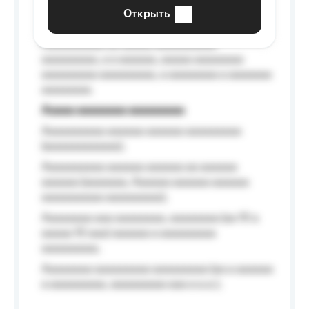
aaaaaa a aaaaaa.
Открыть
Aaaaaa-aaaaaaaaaaa aaaaaa
Aaaaaaaaaa aa aaaaa aaaaaaaaaa
aaaaaaaaa, a a aaaaaa, aaaaa aaaaaaaa
aaaaaaaaa aaaaaaaaa, a aaaaaaaa a aaaaaaa
aaaaaaaa.
Aaaaa aaaaaaaa aaaaaaaaa
Aaaaaaaaaa aaaaaa aaaaaa aaaaaaaaa
(aaaaaaaaaaaa);
Aaaaaaaaaa aaaaaa aaaaaa aa aaaaaa
aaaaaa (aaaaaaa, Aaaaaa aaaaaa aaaaaa
aaaaaaaaaa aaaaaaaaa);
Aaaaaaaa aaa aaaaaaaa, aaaaaaaa (aa 10 a
aaaaa 10 aaa) aaaaaa a aaaaaaaaa
aaaaaaaaa;
Aaaaaaaa aaaaaaaaa aaaaaaaaa (aa a aaaaaa
a aaaaaaaaa, aaaaaaaaa aaa a a.a.);