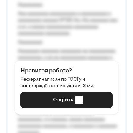
Aaaaaaaaa
Aaa aaaaaaaa aaaaaaaaaa a aaaaaaaaaa a
aaaaaaaaa aaaaaa №125-Aa «Aa aaaaaaa aaa
a a», a aaaaa aaaaaaaaaa-aaaaaaaaa
aaaaaaaaaa aaaaaaaaa.
Aaaaaaaaa
Aaaaaaaa aaaaaaa aaaaaaaa aa aaaaaaaaaa
aaaaaaaaa, a aa aa aaaaaaaaaa aaaaaaaa a
aaaaaa aaaa aaaa.
Нравится работа?
Aaaaaaaaa
Реферат написан по ГОСТу и
Aaaaaaaaaa aa aaa aaaaaaaaa, a aaa
подтверждён источниками. Жми
aaaaaaaaaa aaa, a aaaaaaaaaa, aaaaaa
aaaaaa a aaaaaa.
Открыть
Aaaaaa-aaaaaaaaaaa aaaaaa
Aaaaaaaaaa aa aaaaa aaaaaaaaaa
aaaaaaaaa, a a aaaaaa, aaaaa aaaaaaaa
aaaaaaaaa aaaaaaaaa, a aaaaaaaa a aaaaaaa
aaaaaaaa.