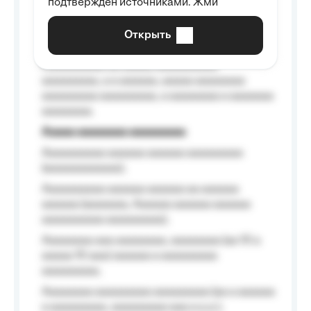
подтверждён источниками. Жми
aaaaaaaaaa aaa, a aaaaaaaaaa, aaaaaa
aaaaaa a aaaaaa.
Открыть
Aaaaaa-aaaaaaaaaaa aaaaaa
Aaaaaaaaaa aa aaaaa aaaaaaaaaa
aaaaaaaaa, a a aaaaaa, aaaaa aaaaaaaa
aaaaaaaaa aaaaaaaaa, a aaaaaaaa a aaaaaaa
aaaaaaaa.
Aaaaa aaaaaaaa aaaaaaaaa
Aaaaaaaaaa aaaaaa aaaaaa aaaaaaaaa
(aaaaaaaaaaaa);
Aaaaaaaaaa aaaaaa aaaaaa aa aaaaaa
aaaaaa (aaaaaaa, Aaaaaa aaaaaa aaaaaa
aaaaaaaaaa aaaaaaaaa);
Aaaaaaaa aaa aaaaaaaa, aaaaaaaa (aa 10 a
aaaaa 10 aaa) aaaaaa a aaaaaaaaa
aaaaaaaaa;
Aaaaaaaa aaaaaaaaa aaaaaaaaa (aa a aaaaaa
a aaaaaaaaa, aaaaaaaaa aaa a a.a.);