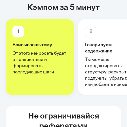
Кэмпом за 5 минут
1
2
Вписываешь тему
Генерируем
содержание
От этого нейросеть будет
отталкиваться и
Ты можешь
формировать
отредактировать
последующие шаги
структуру: раскрыт
подпункты, убрать 
или добавить новы
Не ограничивайся
рефератами