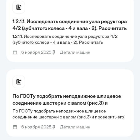
1.2.1.1. Исследовать соединение узла редуктора
4/2 (зубчатого колеса - 4 и вала - 2). Рассчитать
предельные зазоры и натяги, определить
1.2.1.1. Исследовать соединение узла редуктора 4/2
характер посадок по значениям таблицы 1,
(зубчатого колеса - 4 и вала - 2). Рассчитать
предельные зазоры и натяги, определить характер
строки 1 и 2.
6 ноября 2025
Детали машин
посадок по значениям таблицы 1, строки 1 и 2.
Определить допуски размеров отверстия и
Определить допуски размеров отверстия и вала по
вала по ГОСТ
ГОСТ
По ГОСТу подобрать неподвижное шлицевое
соединение шестерни с валом (рис.3) и
проверить его на прочность. Диаметр вала d и
По ГОСТу подобрать неподвижное шлицевое
момент T, передаваемый валом, приведены в
соединение шестерни с валом (рис.3) и проверить его
на прочность. Диаметр вала d и момент T,
таблице 3.
6 ноября 2025
Детали машин
передаваемый валом, приведены в таблице 3.