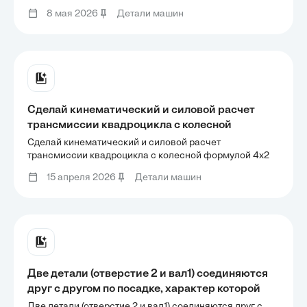
проволоки. Какое минимальное количество кусков
такой детали?
8 мая 2026
Детали машин
проволоки потребуется для сборки такой детали?
Сделай кинематический и силовой расчет
трансмиссии квадроцикла с колесной
формулой 4x2 по предмету Детали машин со
Сделай кинематический и силовой расчет
следующими исходными данными: Мощность
трансмиссии квадроцикла с колесной формулой 4x2
по предмету Детали машин со следующими
двигателя: Nдв = 30 кВт Максимальная частота
15 апреля 2026
Детали машин
исходными данными: Мощность двигателя: Nдв = 30
вращения коленвала: nдв = 6000 об/мин
кВт Максимальная частота вращения коленвала: nдв =
Диаметр колеса: Dк
6000 об/мин Диаметр колеса: Dк
Две детали (отверстие 2 и вал1) соединяются
друг с другом по посадке, характер которой
определяется назначением и
Две детали (отверстие 2 и вал1) соединяются друг с