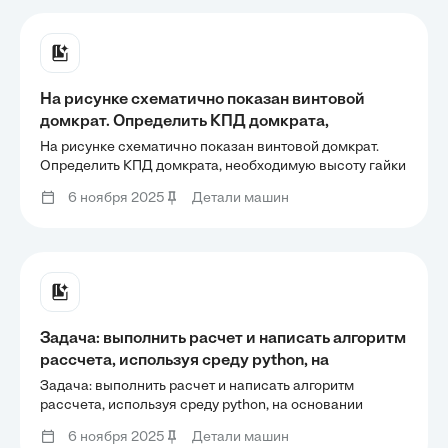
На рисунке схематично показан винтовой
домкрат. Определить КПД домкрата,
необходимую высоту гайки H и проверить винт
На рисунке схематично показан винтовой домкрат.
на устойчивость при следующих исходных
Определить КПД домкрата, необходимую высоту гайки
H и проверить винт на устойчивость при следующих
данных: Резьба упорная 82х12, d1=64,2 мм,
6 ноября 2025
Детали машин
исходных данных: Резьба упорная 82х12, d1=64,2 мм,
d2=76 мм, p=12 мм, высота профиля витка h=9
d2=76 мм, p=12 мм, высота профиля витка h=9
Задача: выполнить расчет и написать алгоритм
рассчета, используя среду python, на
основании исходных данных: Частота
Задача: выполнить расчет и написать алгоритм
вращения вала n, об/мин 285,1 Режим работы
рассчета, используя среду python, на основании
исходных данных: Частота вращения вала n, об/мин
Средний равновероятностный Радиальная
6 ноября 2025
Детали машин
285,1 Режим работы Средний равновероятностный