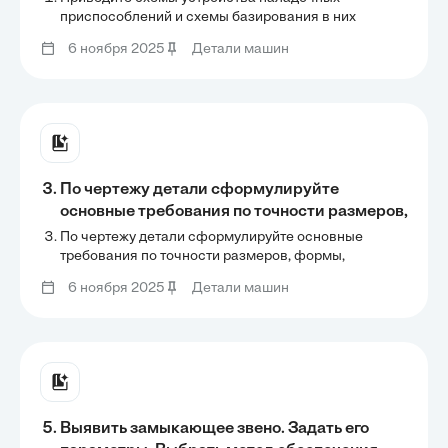
приспособлений и схемы базирования в них
деталей.
6 ноября 2025
Детали машин
По чертежу детали сформулируйте
основные требования по точности размеров,
формы, взаимного расположения
По чертежу детали сформулируйте основные
поверхностей и качества поверхностного
требования по точности размеров, формы,
взаимного расположения поверхностей и качества
слоя. Разработать технологический
6 ноября 2025
Детали машин
поверхностного слоя. Разработать технологический
маршрут и рассчитать припуски на
маршрут и рассчитать припуски на обработку
обработку поверхности отверстия,
поверхности отверстия,
Выявить замыкающее звено. Задать его