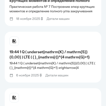
крутящих моментов и определение полного
угла закручивания вала На
Практическая работа № 7 Построение эпюр крутящих
распределительном валу установлены четыре
моментов и определение полного угла закручивания
вала На распределительном валу установлены четыре
шкива, на вал через шкив 1 подается мощность
18 ноября 2025
Детали машин
шкива, на вал через шкив 1 подается мощность
P{1},которая через шкивы 2, 3, 4 передается
P{1},которая через шкивы 2, 3, 4 передается
потребителю;
потребителю;
19:44 1 Q ( underset{mathrm{K} / mathrm{S}}
{0,00} ) LTE ( { }_{mathrm{r}}^{4 mathrm{G}+1}
xrightarrow{4 mathrm{G}+1} ) 34 Вы Сегодня,
19:44 1 Q ( underset{mathrm{K} / mathrm{S}}{0,00} ) LTE (
14:16 К стальному валу приложены крутяшие
{ }_{mathrm{r}}^{4 mathrm{G}+1} xrightarrow{4
mathrm{G}+1} ) 34 Вы Сегодня, 14:16 К стальному валу
моменты: ( M{1}, M{2}, M{3}, M{4} ). Требуется: 1)
6 ноября 2025
Детали машин
приложены крутяшие моменты: ( M{1}, M{2}, M{3}, M{4} ).
построить эпору крутящих
Требуется: 1) построить эпору крутящих