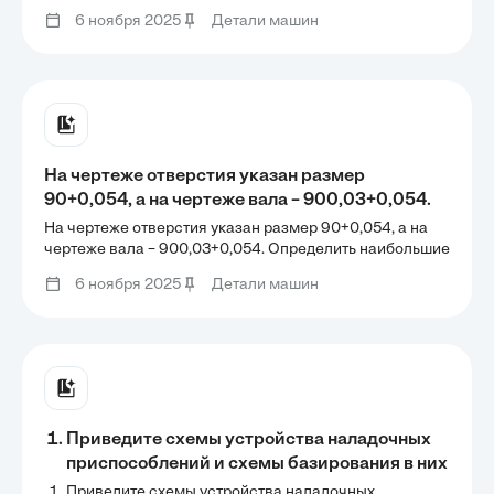
зубьев — 20. Чему равен диаметр делительной
6 ноября 2025
Детали машин
окружности?
На чертеже отверстия указан размер
90+0,054, а на чертеже вала – 900,03+0,054.
Определить наибольшие и наименьшие зазоры
На чертеже отверстия указан размер 90+0,054, а на
и натяги.
чертеже вала – 900,03+0,054. Определить наибольшие
и наименьшие зазоры и натяги.
6 ноября 2025
Детали машин
Приведите схемы устройства наладочных
приспособлений и схемы базирования в них
деталей.
Приведите схемы устройства наладочных