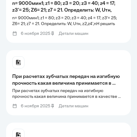
n= 9000мин1; z1 = 80; z3 = 20; z3 = 40; z4 = 17;
z3’= 25; Z6= 21; z7 = 21. Определить: W, Uтн,
z2,z4’,nH решить задачу по теории машин и
n= 9000мин1; z1 = 80; z3 = 20; z3 = 40; z4 = 17; z3’= 25;
механизмов РБ
Z6= 21; z7 = 21. Определить: W, Uтн, z2,z4’,nH решить
задачу по теории машин и механизмов РБ
6 ноября 2025
Детали машин
При расчетах зубчатых передач на изгибную 
прочность какая величина принимается в 
качестве базового числа циклов перемены 
При расчетах зубчатых передач на изгибную 
нагружений NFlim?
прочность какая величина принимается в качестве 
базового числа циклов перемены нагружений NFlim?
6 ноября 2025
Детали машин