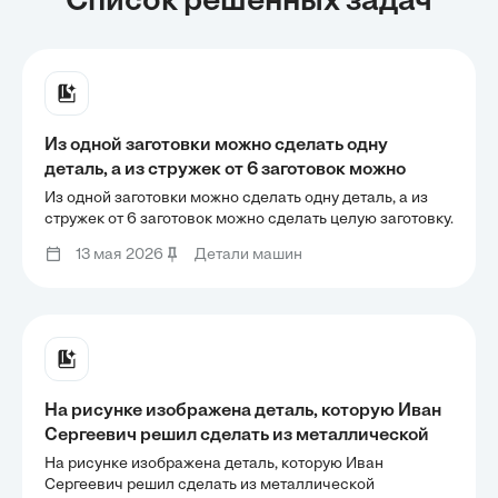
Список решенных задач
Из одной заготовки можно сделать одну
деталь, а из стружек от 6 заготовок можно
сделать целую заготовку. Сколько деталей
Из одной заготовки можно сделать одну деталь, а из
можно сделать из 181 заготовки?
стружек от 6 заготовок можно сделать целую заготовку.
Сколько деталей можно сделать из 181 заготовки?
13 мая 2026
Детали машин
На рисунке изображена деталь, которую Иван
Сергеевич решил сделать из металлической
проволоки. Какое минимальное количество
На рисунке изображена деталь, которую Иван
кусков проволоки потребуется для сборки
Сергеевич решил сделать из металлической