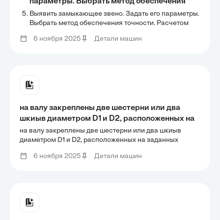
параметры. Выбрать метод обеспечения
точности. Расчетом сборочной размерной
Выявить замыкающее звено. Задать его параметры.
цепи обеспечить замыкающее звено.
Выбрать метод обеспечения точности. Расчетом
сборочной размерной цепи обеспечить
6 ноября 2025
Детали машин
замыкающее звено.
на валу закреплены две шестерни или два
шкиыв диаметром D1 и D2, расположенных на
заданных расстояниях l1 l2 l3, от опор и друг
на валу закреплены две шестерни или два шкиыв
относительно друга. На ведущий шкив
диаметром D1 и D2, расположенных на заданных
расстояниях l1 l2 l3, от опор и друг относительно друга.
действуют силы S1' S2' на ведомый S1" S2"
6 ноября 2025
Детали машин
На ведущий шкив действуют силы S1' S2' на ведомый
значение S1" S2" следует вычислить из
S1" S2" значение S1" S2" следует вычислить из условия
условия