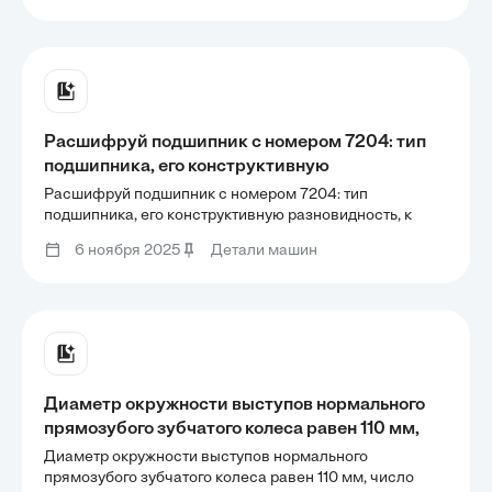
нагрузка Fr, H 4,37 Осевая нагрузка Fa, H 1,28
Радиальная нагрузка Fr, H 4,37 Осевая нагрузка Fa, H
1,28
Расшифруй подшипник с номером 7204: тип
подшипника, его конструктивную
разновидность, к какой серии он относится и
Расшифруй подшипник с номером 7204: тип
его размеры.
подшипника, его конструктивную разновидность, к
какой серии он относится и его размеры.
6 ноября 2025
Детали машин
Диаметр окружности выступов нормального
прямозубого зубчатого колеса равен 110 мм,
число зубьев — 20. Чему равен диаметр
Диаметр окружности выступов нормального
делительной окружности?
прямозубого зубчатого колеса равен 110 мм, число