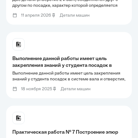
конструктивными особенностями деталей.
другом по посадке, характер которой определяется
назначением и конструктивными особенностями
Требуется: Определить предельные
11 апреля 2026
Детали машин
деталей. Требуется: Определить предельные
(наибольший и наименьший) размеры
(наибольший и наименьший) размеры отверстия и
отверстия и вала; Определить
вала; Определить
Выполнение данной работы имеет цель
закрепления знаний у студента посадок в
системе вала и отверстия, а также
Выполнение данной работы имеет цель закрепления
определения характера соединения гладкого
знаний у студента посадок в системе вала и отверстия,
а также определения характера соединения гладкого
цилиндрического соединения. Для заданных
18 ноября 2025
Детали машин
цилиндрического соединения. Для заданных по
по таблице 3 вариантов номинальных
таблице 3 вариантов номинальных размеров и
размеров и предельных
предельных
Практическая работа № 7 Построение эпюр