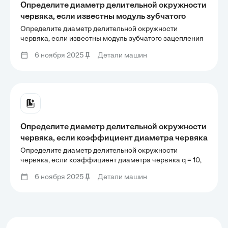
Определите диаметр делительной окружности
червяка, если известны модуль зубчатого
зацепления m = 2 мм, коэффициент диаметра
Определите диаметр делительной окружности
червяка q = 10, число заходов z1 = 4.
червяка, если известны модуль зубчатого зацепления
m = 2 мм, коэффициент диаметра червяка q = 10, число
6 ноября 2025
Детали машин
заходов z1 = 4.
Определите диаметр делительной окружности
червяка, если коэффициент диаметра червяка
q = 10, модуль зубчатого зацепления m = 4 мм.
Определите диаметр делительной окружности
червяка, если коэффициент диаметра червяка q = 10,
модуль зубчатого зацепления m = 4 мм.
6 ноября 2025
Детали машин