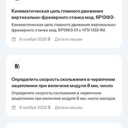
Кинематическая цепь главного движения
вертикально-фрезерного станка мод. 6Р13Ф3-
01 с ЧПУ Н33-1М. Составить уравнение
Кинематическая цепь главного движения вертикально-
кинематического баланса и подсчитать
фрезерного станка мод. 6Р13Ф3-01 с ЧПУ Н33-1М.
Составить уравнение кинематического баланса и
максимальное и минимальное значения частот
6 ноября 2025
Детали машин
подсчитать максимальное и минимальное значения
вращения шпинделя.
частот вращения шпинделя.
Определить скорость скольжения в червячном
зацеплении при величине модуля 8 мм, число
заходов червяка - 2, коэффициент диаметра 8
Определить скорость скольжения в червячном
и его частота вращения 960 мин'.
зацеплении при величине модуля 8 мм, число заходов
червяка - 2, коэффициент диаметра 8 и его частота
6 ноября 2025
Детали машин
вращения 960 мин'.