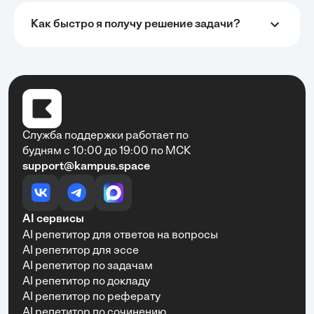
структурированы, подача информации понятная,
много практики и актуальных примеров.
Как быстро я получу решение задачи?
Сайт кампус просто чудо!
•
Екатерина Чередниченко
31 мая, 2025
Хочу выразить искреннюю благодарность
Служба поддержки работает по
образовательной платформе за её невероятную
будням с 10:00 до 19:00 по МСК
помощь в учебе! Благодаря удобному и интуитивно
support@kampus.space
понятному интерфейсу студенты могут быстро и
просто справляться со всеми учебными задачами.
Платформа позволяет легко решать сложные
задачи и выполнять разнообразные задания, что
AI сервисы
значительно экономит время и повышает
AI репетитор для ответов на вопросы
эффективность обучения. Особенно ценю наличие
подробных объяснений и разнообразных
AI репетитор для эссе
материалов, которые помогают лучше усвоить
AI репетитор по задачам
материал. Рекомендую эту платформу всем, кто
AI репетитор по докладу
хочет учиться с удовольствием и достигать
AI репетитор по реферату
отличных результатов!
AI репетитор по сочинению