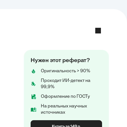
Нужен этот реферат?
Оригинальность > 90%
Проходит ИИ-детект на
99,9%
Оформление по ГОСТу
На реальных научных
источниках
Купить за 149 р.