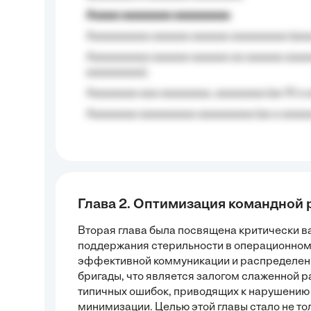
Aaaaa aaaaaaaa aaaaaaaaa
Aaaaaaaaaa aaaaaa aaaaaa aaaaaaaaa (aaa
Aaaaaaaaaa aaaaaa aaaaaa aa aaaaaa aaaa
aaaaaaaaa);
Aaaaaaaa aaa aaaaaaaa, aaaaaaaa (aa 10 a 
Aaaaaaaa aaaaaaaaa aaaaaaaaa (aa a aaaaaa
Глава 2. Оптимизация командной 
Вторая глава была посвящена критически 
поддержания стерильности в операционном
эффективной коммуникации и распределен
бригады, что является залогом слаженной 
типичных ошибок, приводящих к нарушению с
минимизации. Целью этой главы стало не то