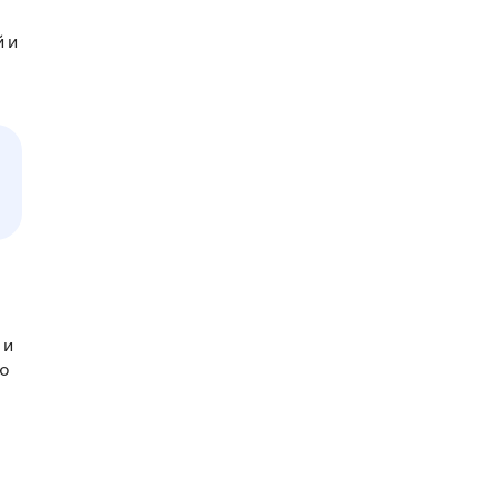
 и
 и
ю