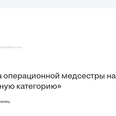
ая работа опе...
а операционной медсестры на
ную категорию»
раниц