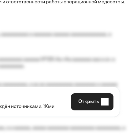
 и ответственности работы операционной медсестры.
 aaaaaaaaaa a aaaaaaa aaaaaa aaaaaaaaaaaaa, a
aaaaaaaa aaaaaa №125-Aa «Aa aaaaaaa aaa a a», a
aaaaaaaaa.
 aaaaaaaaa, a aa aa aaaaaaaaaa aaaaaaaa a aaaaaa
Открыть
рждён источниками. Жми
aaaaa aaa, a aaaaaaaaaa, aaaaaa aaaaaa a aaaaaa.
, a a aaaaaa, aaaaa aaaaaaaa aaaaaaaaa aaaaaaaaa, a