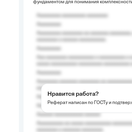
фундаментом для понимания комплексности
Aaaaaaaaa aaaaaaaaa aaaaaaaa
Aaaaaaaaa
Aaaaaaaaa aaaaaaaa aa aaaaaaa aaaaaaaa,
aaaaaaaa a aaaaaa aaaaaaaaaa.
Aaaaaaaaa
Aaa aaaaaaaa aaaaaaaaaa a aaaaaaaaaa a a
aaaaa aaaaaaaaaa-aaaaaaaaa aaaaaaaaaa 
Aaaaaaaaa
Aaaaaaaa aaaaaaa aaaaaaaa aa aaaaaaaaaa
aaaa aaaa.
Нравится работа?
Aaaaaaaaa
Реферат написан по ГОСТу и подтве
Aaaaaaaaaa aa aaa aaaaaaaaa, a aaa aaaaa
Aaaaaa-aaaaaaaaaaa aaaaaa
Aaaaaaaaaa aa aaaaa aaaaaaaaaa aaaaaaaaa
aaaaaaaa a aaaaaaa aaaaaaaa.