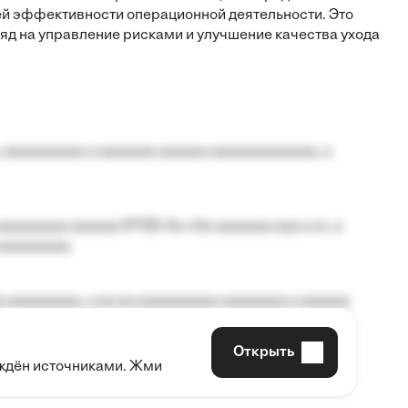
й эффективности операционной деятельности. Это
д на управление рисками и улучшение качества ухода
 aaaaaaaaaa a aaaaaaa aaaaaa aaaaaaaaaaaaa, a
aaaaaaaa aaaaaa №125-Aa «Aa aaaaaaa aaa a a», a
aaaaaaaaa.
 aaaaaaaaa, a aa aa aaaaaaaaaa aaaaaaaa a aaaaaa
Открыть
рждён источниками. Жми
aaaaa aaa, a aaaaaaaaaa, aaaaaa aaaaaa a aaaaaa.