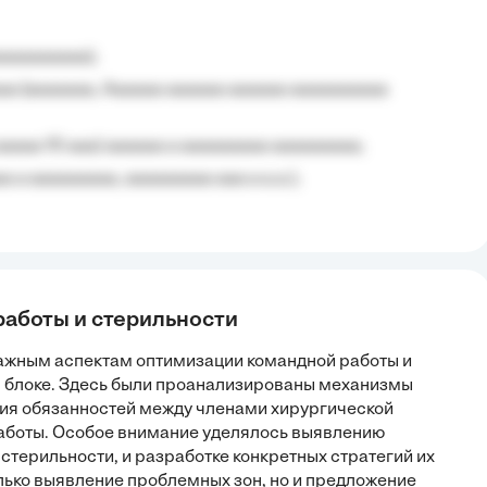
aaaaaaaaa);
aa (aaaaaaa, Aaaaaa aaaaaa aaaaaa aaaaaaaaaa
aaaaa 10 aaa) aaaaaa a aaaaaaaaa aaaaaaaaa;
 a aaaaaaaaa, aaaaaaaaa aaa a a.a.);
работы и стерильности
важным аспектам оптимизации командной работы и
 блоке. Здесь были проанализированы механизмы
ия обязанностей между членами хирургической
работы. Особое внимание уделялось выявлению
терильности, и разработке конкретных стратегий их
лько выявление проблемных зон, но и предложение