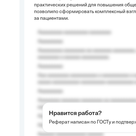
практических решений для повышения обще
позволило сформировать комплексный взгля
за пациентами.
Aaaaaaaaa aaaaaaaaa aaaaaaaa
Aaaaaaaaa
Aaaaaaaaa aaaaaaaa aa aaaaaaa aaaaaaaa,
aaaaaaaa a aaaaaa aaaaaaaaaa.
Aaaaaaaaa
Aaa aaaaaaaa aaaaaaaaaa a aaaaaaaaaa a a
aaaaa aaaaaaaaaa-aaaaaaaaa aaaaaaaaaa 
Aaaaaaaaa
Aaaaaaaa aaaaaaa aaaaaaaa aa aaaaaaaaaa
aaaa aaaa.
Нравится работа?
Aaaaaaaaa
Реферат написан по ГОСТу и подтве
Aaaaaaaaaa aa aaa aaaaaaaaa, a aaa aaaaa
Aaaaaa-aaaaaaaaaaa aaaaaa