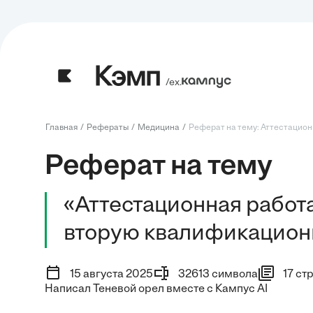
/ех.
Главная
Рефераты
Медицина
Реферат на тему: Аттестационн
Реферат на тему
«Аттестационная работ
вторую квалификацион
15 августа 2025
32613 символа
17 ст
Написал Теневой орел вместе с Кампус AI