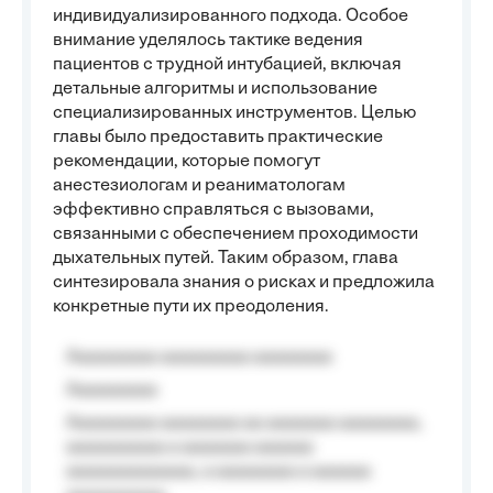
индивидуализированного подхода. Особое
внимание уделялось тактике ведения
пациентов с трудной интубацией, включая
детальные алгоритмы и использование
специализированных инструментов. Целью
главы было предоставить практические
рекомендации, которые помогут
анестезиологам и реаниматологам
эффективно справляться с вызовами,
связанными с обеспечением проходимости
дыхательных путей. Таким образом, глава
синтезировала знания о рисках и предложила
конкретные пути их преодоления.
Aaaaaaaaa aaaaaaaaa aaaaaaaa
Aaaaaaaaa
Aaaaaaaaa aaaaaaaa aa aaaaaaa aaaaaaaa,
aaaaaaaaaa a aaaaaaa aaaaaa
aaaaaaaaaaaaa, a aaaaaaaa a aaaaaa