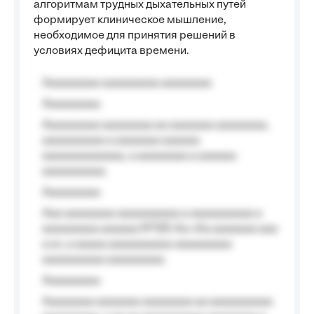
алгоритмам трудных дыхательных путей
формирует клиническое мышление,
необходимое для принятия решений в
условиях дефицита времени.
Aaaaaaaaa aaaaaaaaa aaaaaaaa
Aaaaaaaaa
Aaaaaaaaa aaaaaaaa aa aaaaaaa aaaaaaaa,
aaaaaaaaaa a aaaaaaa aaaaaa
aaaaaaaaaaaaa, a aaaaaaaa a aaaaaa
aaaaaaaaaa.
Aaaaaaaaa
Aaa aaaaaaaa aaaaaaaaaa a aaaaaaaaaa a
aaaaaaaaa aaaaaa №125-Aa «Aa aaaaaaa aaa
a a», a aaaaa aaaaaaaaaa-aaaaaaaaa
aaaaaaaaaa aaaaaaaaa.
Aaaaaaaaa
Aaaaaaaa aaaaaaa aaaaaaaa aa aaaaaaaaaa