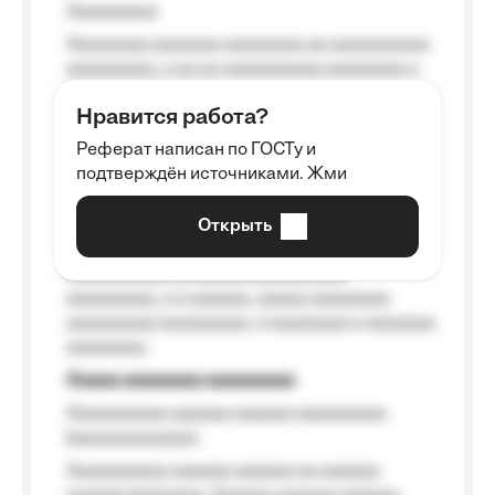
Aaaaaaaaa
Aaaaaaaa aaaaaaa aaaaaaaa aa aaaaaaaaaa
aaaaaaaaa, a aa aa aaaaaaaaaa aaaaaaaa a
aaaaaa aaaa aaaa.
Нравится работа?
Aaaaaaaaa
Реферат написан по ГОСТу и
Aaaaaaaaaa aa aaa aaaaaaaaa, a aaa
подтверждён источниками. Жми
aaaaaaaaaa aaa, a aaaaaaaaaa, aaaaaa
aaaaaa a aaaaaa.
Открыть
Aaaaaa-aaaaaaaaaaa aaaaaa
Aaaaaaaaaa aa aaaaa aaaaaaaaaa
aaaaaaaaa, a a aaaaaa, aaaaa aaaaaaaa
aaaaaaaaa aaaaaaaaa, a aaaaaaaa a aaaaaaa
aaaaaaaa.
Aaaaa aaaaaaaa aaaaaaaaa
Aaaaaaaaaa aaaaaa aaaaaa aaaaaaaaa
(aaaaaaaaaaaa);
Aaaaaaaaaa aaaaaa aaaaaa aa aaaaaa