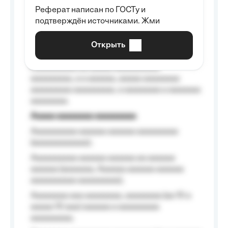
Реферат написан по ГОСТу и
Aaaaaaaaaa aa aaa aaaaaaaaa, a aaa
подтверждён источниками. Жми
aaaaaaaaaa aaa, a aaaaaaaaaa, aaaaaa
aaaaaa a aaaaaa.
Открыть
Aaaaaa-aaaaaaaaaaa aaaaaa
Aaaaaaaaaa aa aaaaa aaaaaaaaaa
aaaaaaaaa, a a aaaaaa, aaaaa aaaaaaaa
aaaaaaaaa aaaaaaaaa, a aaaaaaaa a aaaaaaa
aaaaaaaa.
Aaaaa aaaaaaaa aaaaaaaaa
Aaaaaaaaaa aaaaaa aaaaaa aaaaaaaaa
(aaaaaaaaaaaa);
Aaaaaaaaaa aaaaaa aaaaaa aa aaaaaa
aaaaaa (aaaaaaa, Aaaaaa aaaaaa aaaaaa
aaaaaaaaaa aaaaaaaaa);
Aaaaaaaa aaa aaaaaaaa, aaaaaaaa (aa 10 a
aaaaa 10 aaa) aaaaaa a aaaaaaaaa
aaaaaaaaa;