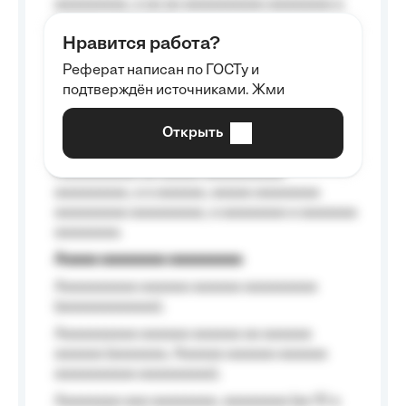
aaaaaaaaa, a aa aa aaaaaaaaaa aaaaaaaa a
aaaaaa aaaa aaaa.
Нравится работа?
Aaaaaaaaa
Реферат написан по ГОСТу и
Aaaaaaaaaa aa aaa aaaaaaaaa, a aaa
подтверждён источниками. Жми
aaaaaaaaaa aaa, a aaaaaaaaaa, aaaaaa
aaaaaa a aaaaaa.
Открыть
Aaaaaa-aaaaaaaaaaa aaaaaa
Aaaaaaaaaa aa aaaaa aaaaaaaaaa
aaaaaaaaa, a a aaaaaa, aaaaa aaaaaaaa
aaaaaaaaa aaaaaaaaa, a aaaaaaaa a aaaaaaa
aaaaaaaa.
Aaaaa aaaaaaaa aaaaaaaaa
Aaaaaaaaaa aaaaaa aaaaaa aaaaaaaaa
(aaaaaaaaaaaa);
Aaaaaaaaaa aaaaaa aaaaaa aa aaaaaa
aaaaaa (aaaaaaa, Aaaaaa aaaaaa aaaaaa
aaaaaaaaaa aaaaaaaaa);
Aaaaaaaa aaa aaaaaaaa, aaaaaaaa (aa 10 a