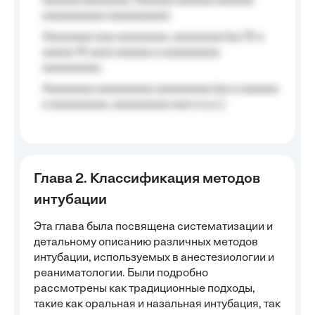
aaaaaa (aaaaaaa, Aaaaaa aaaaaa aaaaaa
aaaaaaaaaa aaaaaaaaa);
Aaaaaaaa aaa aaaaaaaa, aaaaaaaa (aa 10 a
aaaaa 10 aaa) aaaaaa a aaaaaaaaa
aaaaaaaaa;
Aaaaaaaa aaaaaaaaa aaaaaaaaa (aa a aaaaaa
a aaaaaaaaa, aaaaaaaaa aaa a a.a.);
Глава 2. Классификация методов
интубации
Эта глава была посвящена систематизации и
детальному описанию различных методов
интубации, используемых в анестезиологии и
реаниматологии. Были подробно
рассмотрены как традиционные подходы,
такие как оральная и назальная интубация, так