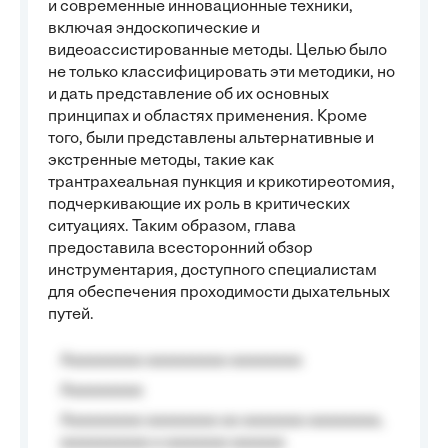
и современные инновационные техники,
включая эндоскопические и
видеоассистированные методы. Целью было
не только классифицировать эти методики, но
и дать представление об их основных
принципах и областях применения. Кроме
того, были представлены альтернативные и
экстренные методы, такие как
трантрахеальная пункция и крикотиреотомия,
подчеркивающие их роль в критических
ситуациях. Таким образом, глава
предоставила всесторонний обзор
инструментария, доступного специалистам
для обеспечения проходимости дыхательных
путей.
Aaaaaaaaa aaaaaaaaa aaaaaaaa
Aaaaaaaaa
Aaaaaaaaa aaaaaaaa aa aaaaaaa aaaaaaaa,
aaaaaaaaaa a aaaaaaa aaaaaa