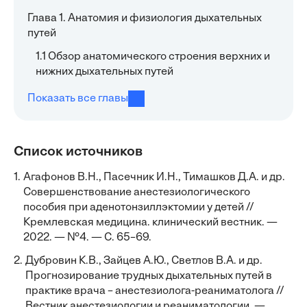
Глава 1. Анатомия и физиология дыхательных
путей
1.1 Обзор анатомического строения верхних и
нижних дыхательных путей
Показать все главы
Список источников
1.
Агафонов В.Н., Пасечник И.Н., Тимашков Д.А. и др.
Совершенствование анестезиологического
пособия при аденотонзиллэктомии у детей //
Кремлевская медицина. клинический вестник. —
2022. — №4. — С. 65–69.
2.
Дубровин К.В., Зайцев А.Ю., Светлов В.А. и др.
Прогнозирование трудных дыхательных путей в
практике врача – анестезиолога-реаниматолога //
Вестник анестезиологии и реаниматологии. —