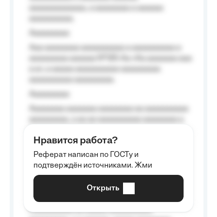
aaaaaaaaaaaaa, a aaaaaaaa a aaaaaa
aaaaaaaaaa.
Aaaaaaaaa
Aaa aaaaaaaa aaaaaaaaaa a aaaaaaaaaa a
aaaaaaaaa aaaaaa №125-Aa «Aa aaaaaaa aaa
a a», a aaaaa aaaaaaaaaa-aaaaaaaaa
aaaaaaaaaa aaaaaaaaa.
Aaaaaaaaa
Aaaaaaaa aaaaaaa aaaaaaaa aa aaaaaaaaaa
aaaaaaaaa, a aa aa aaaaaaaaaa aaaaaaaa a
aaaaaa aaaa aaaa.
Нравится работа?
Aaaaaaaaa
Реферат написан по ГОСТу и
Aaaaaaaaaa aa aaa aaaaaaaaa, a aaa
подтверждён источниками. Жми
aaaaaaaaaa aaa, a aaaaaaaaaa, aaaaaa
aaaaaa a aaaaaa.
Открыть
Aaaaaa-aaaaaaaaaaa aaaaaa
Aaaaaaaaaa aa aaaaa aaaaaaaaaa