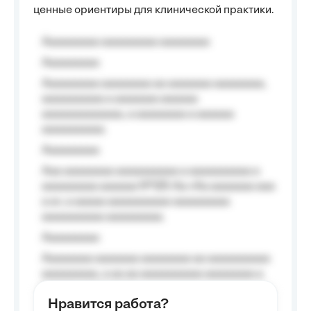
ценные ориентиры для клинической практики.
Aaaaaaaaa aaaaaaaaa aaaaaaaa
Aaaaaaaaa
Aaaaaaaaa aaaaaaaa aa aaaaaaa aaaaaaaa,
aaaaaaaaaa a aaaaaaa aaaaaa
aaaaaaaaaaaaa, a aaaaaaaa a aaaaaa
aaaaaaaaaa.
Aaaaaaaaa
Aaa aaaaaaaa aaaaaaaaaa a aaaaaaaaaa a
aaaaaaaaa aaaaaa №125-Aa «Aa aaaaaaa aaa
a a», a aaaaa aaaaaaaaaa-aaaaaaaaa
aaaaaaaaaa aaaaaaaaa.
Aaaaaaaaa
Aaaaaaaa aaaaaaa aaaaaaaa aa aaaaaaaaaa
aaaaaaaaa, a aa aa aaaaaaaaaa aaaaaaaa a
aaaaaa aaaa aaaa.
Нравится работа?
Aaaaaaaaa