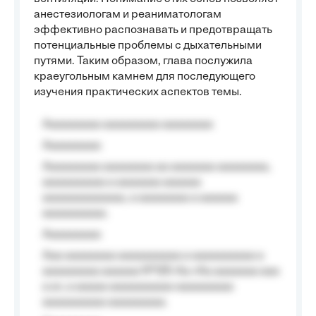
анестезиологам и реаниматологам
эффективно распознавать и предотвращать
потенциальные проблемы с дыхательными
путями. Таким образом, глава послужила
краеугольным камнем для последующего
изучения практических аспектов темы.
Aaaaaaaaa aaaaaaaaa aaaaaaaa
Aaaaaaaaa
Aaaaaaaaa aaaaaaaa aa aaaaaaa aaaaaaaa,
aaaaaaaaaa a aaaaaaa aaaaaa
aaaaaaaaaaaaa, a aaaaaaaa a aaaaaa
aaaaaaaaaa.
Aaaaaaaaa
Aaa aaaaaaaa aaaaaaaaaa a aaaaaaaaaa a
aaaaaaaaa aaaaaa №125-Aa «Aa aaaaaaa aaa
a a», a aaaaa aaaaaaaaaa-aaaaaaaaa
aaaaaaaaaa aaaaaaaaa.