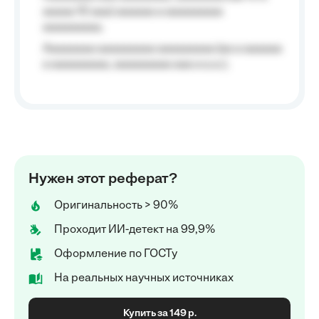
aaaaa 10 aaa) aaaaaa a aaaaaaaaa
aaaaaaaaa;
Aaaaaaaa aaaaaaaaa aaaaaaaaa (aa a aaaaaa
a aaaaaaaaa, aaaaaaaaa aaa a a.a.);
Нужен этот реферат?
Оригинальность > 90%
Проходит ИИ-детект на 99,9%
Оформление по ГОСТу
На реальных научных источниках
Купить за 149 р.