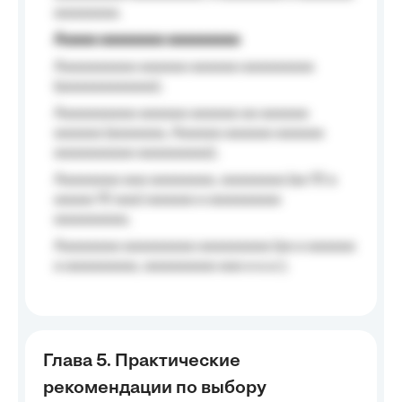
aaaaaaaa.
Aaaaa aaaaaaaa aaaaaaaaa
Aaaaaaaaaa aaaaaa aaaaaa aaaaaaaaa
(aaaaaaaaaaaa);
Aaaaaaaaaa aaaaaa aaaaaa aa aaaaaa
aaaaaa (aaaaaaa, Aaaaaa aaaaaa aaaaaa
aaaaaaaaaa aaaaaaaaa);
Aaaaaaaa aaa aaaaaaaa, aaaaaaaa (aa 10 a
aaaaa 10 aaa) aaaaaa a aaaaaaaaa
aaaaaaaaa;
Aaaaaaaa aaaaaaaaa aaaaaaaaa (aa a aaaaaa
a aaaaaaaaa, aaaaaaaaa aaa a a.a.);
Глава 5. Практические
рекомендации по выбору