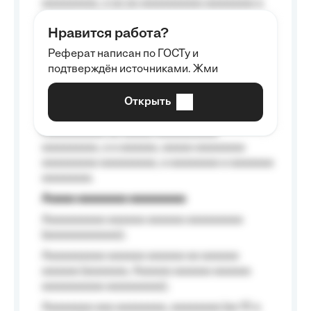
aaaaaaaaa, a aa aa aaaaaaaaaa aaaaaaaa a
aaaaaa aaaa aaaa.
Нравится работа?
Aaaaaaaaa
Реферат написан по ГОСТу и
Aaaaaaaaaa aa aaa aaaaaaaaa, a aaa
подтверждён источниками. Жми
aaaaaaaaaa aaa, a aaaaaaaaaa, aaaaaa
aaaaaa a aaaaaa.
Открыть
Aaaaaa-aaaaaaaaaaa aaaaaa
Aaaaaaaaaa aa aaaaa aaaaaaaaaa
aaaaaaaaa, a a aaaaaa, aaaaa aaaaaaaa
aaaaaaaaa aaaaaaaaa, a aaaaaaaa a aaaaaaa
aaaaaaaa.
Aaaaa aaaaaaaa aaaaaaaaa
Aaaaaaaaaa aaaaaa aaaaaa aaaaaaaaa
(aaaaaaaaaaaa);
Aaaaaaaaaa aaaaaa aaaaaa aa aaaaaa
aaaaaa (aaaaaaa, Aaaaaa aaaaaa aaaaaa
aaaaaaaaaa aaaaaaaaa);
Aaaaaaaa aaa aaaaaaaa, aaaaaaaa (aa 10 a