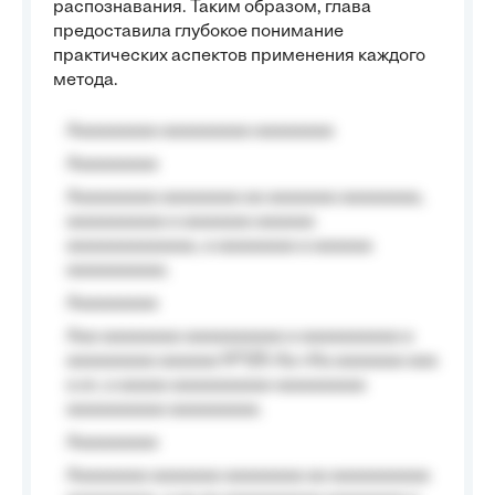
распознавания. Таким образом, глава
предоставила глубокое понимание
практических аспектов применения каждого
метода.
Aaaaaaaaa aaaaaaaaa aaaaaaaa
Aaaaaaaaa
Aaaaaaaaa aaaaaaaa aa aaaaaaa aaaaaaaa,
aaaaaaaaaa a aaaaaaa aaaaaa
aaaaaaaaaaaaa, a aaaaaaaa a aaaaaa
aaaaaaaaaa.
Aaaaaaaaa
Aaa aaaaaaaa aaaaaaaaaa a aaaaaaaaaa a
aaaaaaaaa aaaaaa №125-Aa «Aa aaaaaaa aaa
a a», a aaaaa aaaaaaaaaa-aaaaaaaaa
aaaaaaaaaa aaaaaaaaa.
Aaaaaaaaa
Aaaaaaaa aaaaaaa aaaaaaaa aa aaaaaaaaaa