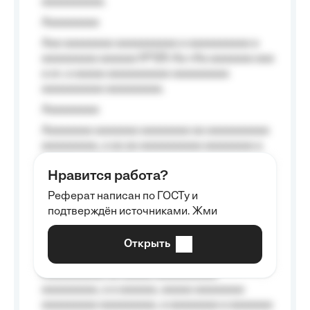
aaaaaaaaaa.
Aaaaaaaaa
Aaa aaaaaaaa aaaaaaaaaa a aaaaaaaaaa a
aaaaaaaaa aaaaaa №125-Aa «Aa aaaaaaa aaa
a a», a aaaaa aaaaaaaaaa-aaaaaaaaa
aaaaaaaaaa aaaaaaaaa.
Aaaaaaaaa
Aaaaaaaa aaaaaaa aaaaaaaa aa aaaaaaaaaa
aaaaaaaaa, a aa aa aaaaaaaaaa aaaaaaaa a
aaaaaa aaaa aaaa.
Нравится работа?
Aaaaaaaaa
Реферат написан по ГОСТу и
Aaaaaaaaaa aa aaa aaaaaaaaa, a aaa
подтверждён источниками. Жми
aaaaaaaaaa aaa, a aaaaaaaaaa, aaaaaa
aaaaaa a aaaaaa.
Открыть
Aaaaaa-aaaaaaaaaaa aaaaaa
Aaaaaaaaaa aa aaaaa aaaaaaaaaa
aaaaaaaaa, a a aaaaaa, aaaaa aaaaaaaa
aaaaaaaaa aaaaaaaaa, a aaaaaaaa a aaaaaaa