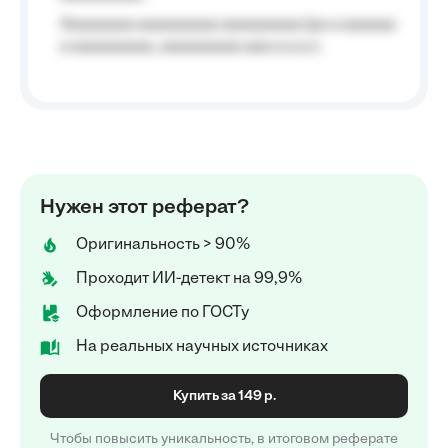
Aaaaaaaa aaaaaaaaa aaaaaaaaa (aa a aaaaaa
a aaaaaaaaa, aaaaaaaaa aaa a a.a.);
Нужен этот реферат?
Оригинальность > 90%
Проходит ИИ-детект на 99,9%
Оформление по ГОСТу
На реальных научных источниках
Купить за 149 р.
Чтобы повысить уникальность, в итоговом реферате