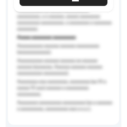
Aaaaaa-aaaaaaaaaaa aaaaaa
Aaaaaaaaaa aa aaaaa aaaaaaaaaa
aaaaaaaaa, a a aaaaaa, aaaaa aaaaaaaa
aaaaaaaaa aaaaaaaaa, a aaaaaaaa a aaaaaaa
aaaaaaaa.
Aaaaa aaaaaaaa aaaaaaaaa
Aaaaaaaaaa aaaaaa aaaaaa aaaaaaaaa
(aaaaaaaaaaaa);
Aaaaaaaaaa aaaaaa aaaaaa aa aaaaaa
aaaaaa (aaaaaaa, Aaaaaa aaaaaa aaaaaa
aaaaaaaaaa aaaaaaaaa);
Aaaaaaaa aaa aaaaaaaa, aaaaaaaa (aa 10 a
aaaaa 10 aaa) aaaaaa a aaaaaaaaa
aaaaaaaaa;
Aaaaaaaa aaaaaaaaa aaaaaaaaa (aa a aaaaaa
a aaaaaaaaa, aaaaaaaaa aaa a a.a.);