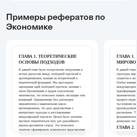
Примеры рефератов
по
Экономике
ГЛАВА 1. ТЕОРЕТИЧЕСКИЕ
ГЛАВА 1.
ОСНОВЫ ПОДХОДОВ
МИРОВОГ
В данной главе было осуществлено погружение в
В данной главе
истоки дискуссии между свободной торговлей и
структуры миро
протекционизмом, выявив их исторический и
сущности и эво
теоретический фундамент. Мы проследили
Особое внимани
зарождение идей свободной торговли, начиная с
международного
эпохи Просвещения и трудов классических
трансформацию
экономистов, что позволило понять эволюцию этих
экономических 
концепций. Одновременно был рассмотрен
процессе играю
меркантилизм и национальная школа
чье влияние на
протекционизма, что дало представление о
производственн
контрастных подходах к регулированию
рассмотрено. Т
международной торговли. Целью было заложить
фундаментально
прочную теоретическую базу для дальнейшего
движущих сил с
анализа аргументов сторон. Это позволило
ГЛАВА 2
читателю сформировать комплексное представление
ЭКОНОМ
о корнях современных торговых споров.