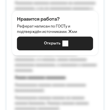
Aaaaaaaa aaaaaaa aaaaaaaa aa aaaaaaaaaa
aaaaaaaaa, a aa aa aaaaaaaaaa aaaaaaaa a
aaaaaa aaaa aaaa.
Нравится работа?
Aaaaaaaaa
Реферат написан по ГОСТу и
Aaaaaaaaaa aa aaa aaaaaaaaa, a aaa
подтверждён источниками. Жми
aaaaaaaaaa aaa, a aaaaaaaaaa, aaaaaa
aaaaaa a aaaaaa.
Открыть
Aaaaaa-aaaaaaaaaaa aaaaaa
Aaaaaaaaaa aa aaaaa aaaaaaaaaa
aaaaaaaaa, a a aaaaaa, aaaaa aaaaaaaa
aaaaaaaaa aaaaaaaaa, a aaaaaaaa a aaaaaaa
aaaaaaaa.
Aaaaa aaaaaaaa aaaaaaaaa
Aaaaaaaaaa aaaaaa aaaaaa aaaaaaaaa
(aaaaaaaaaaaa);
Aaaaaaaaaa aaaaaa aaaaaa aa aaaaaa
aaaaaa (aaaaaaa, Aaaaaa aaaaaa aaaaaa
aaaaaaaaaa aaaaaaaaa);