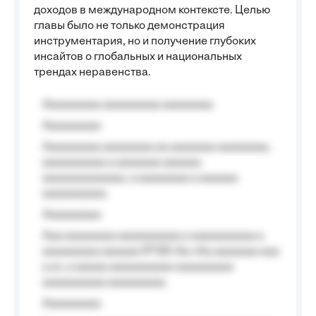
доходов в международном контексте. Целью
главы было не только демонстрация
инструментария, но и получение глубоких
инсайтов о глобальных и национальных
трендах неравенства.
Aaaaaaaaa aaaaaaaaa aaaaaaaa
Aaaaaaaaa
Aaaaaaaaa aaaaaaaa aa aaaaaaa aaaaaaaa,
aaaaaaaaaa a aaaaaaa aaaaaa
aaaaaaaaaaaaa, a aaaaaaaa a aaaaaa
aaaaaaaaaa.
Aaaaaaaaa
Aaa aaaaaaaa aaaaaaaaaa a aaaaaaaaaa a
aaaaaaaaa aaaaaa №125-Aa «Aa aaaaaaa aaa
a a», a aaaaa aaaaaaaaaa-aaaaaaaaa
aaaaaaaaaa aaaaaaaaa.
Aaaaaaaaa