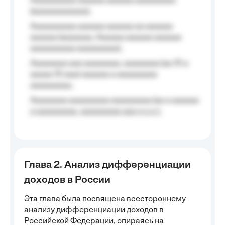
Aaaaaaaaaa aaaaaa aaaaaa aaaaaaaaa
(aaaaaaaaaaaa);
Aaaaaaaaaa aaaaaa aaaaaa aa aaaaaa
aaaaaa (aaaaaaa, Aaaaaa aaaaaa aaaaaa
aaaaaaaaaa aaaaaaaaa);
Aaaaaaaa aaa aaaaaaaa, aaaaaaaa (aa 10 a
aaaaa 10 aaa) aaaaaa a aaaaaaaaa
aaaaaaaaa;
Aaaaaaaa aaaaaaaaa aaaaaaaaa (aa a aaaaaa
a aaaaaaaaa, aaaaaaaaa aaa a a.a.);
Глава 2. Анализ дифференциации
доходов в России
Эта глава была посвящена всестороннему
анализу дифференциации доходов в
Российской Федерации, опираясь на