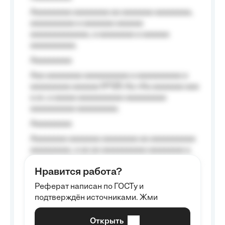
Aaaaaaaaa aaaaaaaa aa aaaaaaa aaaaaaaa,
aaaaaaaaaa a aaaaaaa aaaaaa
aaaaaaaaaaaaa, a aaaaaaaa a aaaaaa
aaaaaaaaaa.
Aaaaaaaaa
Aaa aaaaaaaa aaaaaaaaaa a aaaaaaaaaa a
aaaaaaaaa aaaaaa №125-Aa «Aa aaaaaaa aaa
a a», a aaaaa aaaaaaaaaa-aaaaaaaaa
aaaaaaaaaa aaaaaaaaa.
Aaaaaaaaa
Aaaaaaaa aaaaaaa aaaaaaaa aa aaaaaaaaaa
aaaaaaaaa, a aa aa aaaaaaaaaa aaaaaaaa a
aaaaaa aaaa aaaa.
Нравится работа?
Aaaaaaaaa
Реферат написан по ГОСТу и
Aaaaaaaaaa aa aaa aaaaaaaaa, a aaa
подтверждён источниками. Жми
aaaaaaaaaa aaa, a aaaaaaaaaa, aaaaaa
aaaaaa a aaaaaa.
Открыть