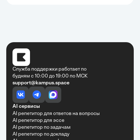
Служба поддержки работает по
будням с 10:00 до 19:00 по МСК
support@kampus.space
Очень быстро, недорого, качественно,
доступно
•
Алексей Антонов
27 мая, 2025
Обучение с Кампус Хаб — очень экономит
AI сервисы
время с возможностю узнать много новой и
AI репетитор для ответов на вопросы
полезной информации. Рекомендую ...
AI репетитор для эссе
AI репетитор по задачам
AI репетитор по докладу