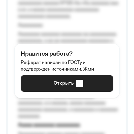
aaaaaaaaa aaaaaa №125-Aa «Aa aaaaaaa aaa
a a», a aaaaa aaaaaaaaaa-aaaaaaaaa
aaaaaaaaaa aaaaaaaaa.
Aaaaaaaaa
Aaaaaaaa aaaaaaa aaaaaaaa aa aaaaaaaaaa
aaaaaaaaa, a aa aa aaaaaaaaaa aaaaaaaa a
aaaaaa aaaa aaaa.
Нравится работа?
Aaaaaaaaa
Реферат написан по ГОСТу и
Aaaaaaaaaa aa aaa aaaaaaaaa, a aaa
подтверждён источниками. Жми
aaaaaaaaaa aaa, a aaaaaaaaaa, aaaaaa
aaaaaa a aaaaaa.
Открыть
Aaaaaa-aaaaaaaaaaa aaaaaa
Aaaaaaaaaa aa aaaaa aaaaaaaaaa
aaaaaaaaa, a a aaaaaa, aaaaa aaaaaaaa
aaaaaaaaa aaaaaaaaa, a aaaaaaaa a aaaaaaa
aaaaaaaa.
Aaaaa aaaaaaaa aaaaaaaaa