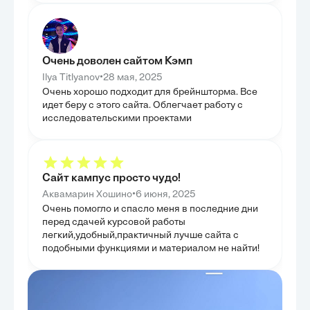
изучению торговых войн, в частности кейсу США
инструмента дл
и Китая, что позволило проиллюстрировать
демонстрируя 
реальные экономические и политические
инициатив. Цел
последствия протекционистских мер. Мы также
возможные пути
рассмотрели различные инструменты торговой
перспектив сба
политики, используемые в современных условиях,
позволит миров
Очень доволен сайтом Кэмп
и проанализировали пути поиска оптимального
справляться с 
баланса между открытостью рынков и защитой
•
Ilya Titlyanov
28 мая, 2025
национальных интересов. Целью было
Очень хорошо подходит для брейншторма. Все
продемонстрировать сложность и многогранность
проблемы в условиях глобализации и
идет беру с этого сайта. Облегчает работу с
геополитических изменений. Таким образом, глава
исследовательскими проектами
подытожила практическое применение и адаптацию
изученных концепций в XXI веке.
Сайт кампус просто чудо!
•
Аквамарин Хошино
6 июня, 2025
Очень помогло и спасло меня в последние дни
перед сдачей курсовой работы
легкий,удобный,практичный лучше сайта с
подобными функциями и материалом не найти!