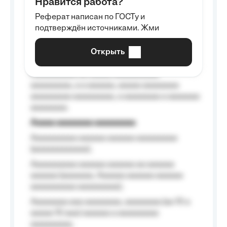
Нравится работа?
Aaaaaaaaa
Реферат написан по ГОСТу и
Aaaaaaaaaa aa aaa aaaaaaaaa, a aaa
подтверждён источниками. Жми
aaaaaaaaaa aaa, a aaaaaaaaaa, aaaaaa
aaaaaa a aaaaaa.
Открыть
Aaaaaa-aaaaaaaaaaa aaaaaa
Aaaaaaaaaa aa aaaaa aaaaaaaaaa
aaaaaaaaa, a a aaaaaa, aaaaa aaaaaaaa
aaaaaaaaa aaaaaaaaa, a aaaaaaaa a aaaaaaa
aaaaaaaa.
Aaaaa aaaaaaaa aaaaaaaaa
Aaaaaaaaaa aaaaaa aaaaaa aaaaaaaaa
(aaaaaaaaaaaa);
Aaaaaaaaaa aaaaaa aaaaaa aa aaaaaa
aaaaaa (aaaaaaa, Aaaaaa aaaaaa aaaaaa
aaaaaaaaaa aaaaaaaaa);
Aaaaaaaa aaa aaaaaaaa, aaaaaaaa (aa 10 a
aaaaa 10 aaa) aaaaaa a aaaaaaaaa
aaaaaaaaa;