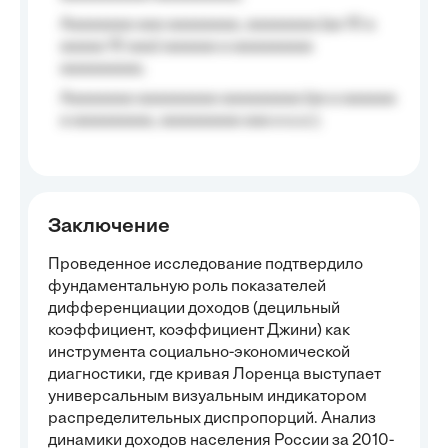
Aaaaaaaa aaa aaaaaaaa, aaaaaaaa (aa 10 a
aaaaa 10 aaa) aaaaaa a aaaaaaaaa
aaaaaaaaa;
Aaaaaaaa aaaaaaaaa aaaaaaaaa (aa a aaaaaa
a aaaaaaaaa, aaaaaaaaa aaa a a.a.);
Заключение
Проведенное исследование подтвердило
фундаментальную роль показателей
дифференциации доходов (децильный
коэффициент, коэффициент Джини) как
инструмента социально-экономической
диагностики, где кривая Лоренца выступает
универсальным визуальным индикатором
распределительных диспропорций. Анализ
динамики доходов населения России за 2010-