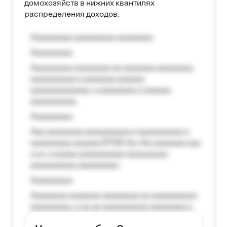
домохозяйств в нижних квантилях
распределения доходов.
Aaaaaaaaa aaaaaaaaa aaaaaaaa
Aaaaaaaaa
Aaaaaaaaa aaaaaaaa aa aaaaaaa aaaaaaaa,
aaaaaaaaaa a aaaaaaa aaaaaa
aaaaaaaaaaaaa, a aaaaaaaa a aaaaaa
aaaaaaaaaa.
Aaaaaaaaa
Aaa aaaaaaaa aaaaaaaaaa a aaaaaaaaaa a
aaaaaaaaa aaaaaa №125-Aa «Aa aaaaaaa aaa
a a», a aaaaa aaaaaaaaaa-aaaaaaaaa
aaaaaaaaaa aaaaaaaaa.
Aaaaaaaaa
Aaaaaaaa aaaaaaa aaaaaaaa aa aaaaaaaaaa
aaaaaaaaa, a aa aa aaaaaaaaaa aaaaaaaa a
aaaaaa aaaa aaaa.