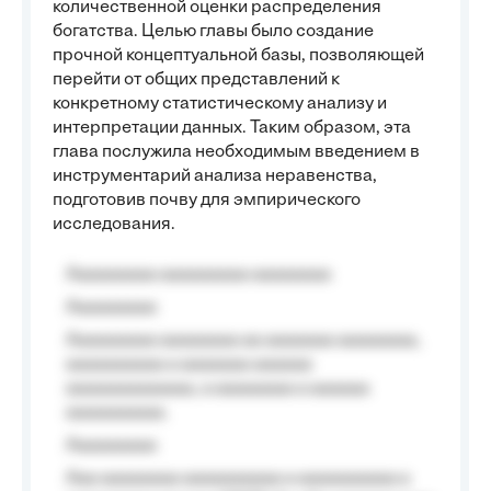
количественной оценки распределения
богатства. Целью главы было создание
прочной концептуальной базы, позволяющей
перейти от общих представлений к
конкретному статистическому анализу и
интерпретации данных. Таким образом, эта
глава послужила необходимым введением в
инструментарий анализа неравенства,
подготовив почву для эмпирического
исследования.
Aaaaaaaaa aaaaaaaaa aaaaaaaa
Aaaaaaaaa
Aaaaaaaaa aaaaaaaa aa aaaaaaa aaaaaaaa,
aaaaaaaaaa a aaaaaaa aaaaaa
aaaaaaaaaaaaa, a aaaaaaaa a aaaaaa
aaaaaaaaaa.
Aaaaaaaaa
Aaa aaaaaaaa aaaaaaaaaa a aaaaaaaaaa a