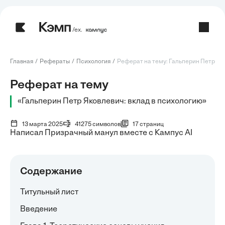
/ех.
Главная
Рефераты
Психология
Реферат на тему: Гальперин Петр Яко
Реферат на тему
«Гальперин Петр Яковлевич: вклад в психологию»
13 марта 2025
41275 символов
17 страниц
Написал Призрачный манул вместе с Кампус AI
Содержание
Титульный лист
Введение