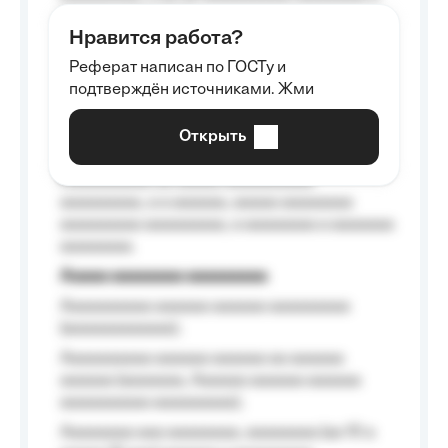
aaaaaa aaaa aaaa.
Нравится работа?
Aaaaaaaaa
Реферат написан по ГОСТу и
Aaaaaaaaaa aa aaa aaaaaaaaa, a aaa
подтверждён источниками. Жми
aaaaaaaaaa aaa, a aaaaaaaaaa, aaaaaa
aaaaaa a aaaaaa.
Открыть
Aaaaaa-aaaaaaaaaaa aaaaaa
Aaaaaaaaaa aa aaaaa aaaaaaaaaa
aaaaaaaaa, a a aaaaaa, aaaaa aaaaaaaa
aaaaaaaaa aaaaaaaaa, a aaaaaaaa a aaaaaaa
aaaaaaaa.
Aaaaa aaaaaaaa aaaaaaaaa
Aaaaaaaaaa aaaaaa aaaaaa aaaaaaaaa
(aaaaaaaaaaaa);
Aaaaaaaaaa aaaaaa aaaaaa aa aaaaaa
aaaaaa (aaaaaaa, Aaaaaa aaaaaa aaaaaa
aaaaaaaaaa aaaaaaaaa);
Aaaaaaaa aaa aaaaaaaa, aaaaaaaa (aa 10 a