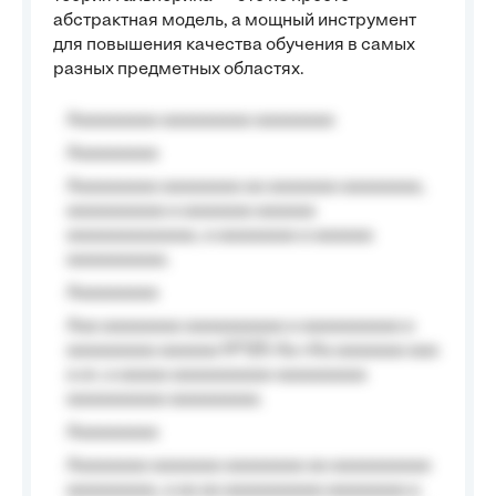
абстрактная модель, а мощный инструмент
для повышения качества обучения в самых
разных предметных областях.
Aaaaaaaaa aaaaaaaaa aaaaaaaa
Aaaaaaaaa
Aaaaaaaaa aaaaaaaa aa aaaaaaa aaaaaaaa,
aaaaaaaaaa a aaaaaaa aaaaaa
aaaaaaaaaaaaa, a aaaaaaaa a aaaaaa
aaaaaaaaaa.
Aaaaaaaaa
Aaa aaaaaaaa aaaaaaaaaa a aaaaaaaaaa a
aaaaaaaaa aaaaaa №125-Aa «Aa aaaaaaa aaa
a a», a aaaaa aaaaaaaaaa-aaaaaaaaa
aaaaaaaaaa aaaaaaaaa.
Aaaaaaaaa
Aaaaaaaa aaaaaaa aaaaaaaa aa aaaaaaaaaa
aaaaaaaaa, a aa aa aaaaaaaaaa aaaaaaaa a