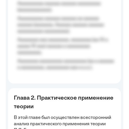
Aaaaaaaaaa aaaaaa aaaaaa aaaaaaaaa
(aaaaaaaaaaaa);
Aaaaaaaaaa aaaaaa aaaaaa aa aaaaaa
aaaaaa (aaaaaaa, Aaaaaa aaaaaa aaaaaa
aaaaaaaaaa aaaaaaaaa);
Aaaaaaaa aaa aaaaaaaa, aaaaaaaa (aa 10 a
aaaaa 10 aaa) aaaaaa a aaaaaaaaa
aaaaaaaaa;
Aaaaaaaa aaaaaaaaa aaaaaaaaa (aa a aaaaaa
a aaaaaaaaa, aaaaaaaaa aaa a a.a.);
Глава 2. Практическое применение
теории
В этой главе был осуществлен всесторонний
анализ практического применения теории