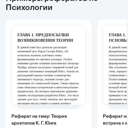
Психологии
ГЛАВА 1. ПРЕДПОСЫЛКИ
ГЛАВА 1
ВОЗНИКНОВЕНИЯ ТЕОРИИ
ОСНОВЫ 
В данной главе был детально рассмотрен
В данной главе
жизненный путь Карла Густава Юнга, что
фундаментальны
позволило выявить ключевые этапы
психологическо
формирования его научных взглядов. Особое
подчеркивающие
внимание уделено влиянию психоанализа Зигмунда
формировании в
Фрейда, которое послужило отправной точкой для
Мы углубились 
развития собственных концепций Юнга. Анализ их
этапа, определ
расхождений показал глубину и новаторство
установления п
юнгианского подхода, заложив основу для
Особое внимани
понимания его уникальной теории. Таким образом,
условиям форми
глава объяснила исторические и интеллектуальные
который являет
предпосылки, без которых невозможно адекватно
Также были про
оценить последующие разработки Юнга. Это было
принципы и но
сделано для того, чтобы читатель мог проследить
проведение пер
эволюцию мысли ученого и понять контекст
безопасность и
возникновения теории архетипов.
было заложить 
понимания меха
ГЛАВА 2. КОЛЛЕКТИВНОЕ
контакта с клие
Реферат на тему: Теория
Реферат на
БЕССОЗНАТЕЛЬНОЕ И
ГЛАВА 2
архетипов К. Г. Юнга
встреча с 
АРХЕТИПЫ
КОНСУЛ