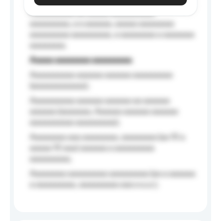
Aaaaaaaaaa aa aaaaa aaaaaaaaaa
aaaaaaaaa, a a aaaaaa, aaaaa aaaaaaaa
aaaaaaaaa aaaaaaaaa, a aaaaaaaa a aaaaaaa
aaaaaaaa.
Aaaaa aaaaaaaa aaaaaaaaa
Aaaaaaaaaa aaaaaa aaaaaa aaaaaaaaa
(aaaaaaaaaaaa);
Aaaaaaaaaa aaaaaa aaaaaa aa aaaaaa
aaaaaa (aaaaaaa, Aaaaaa aaaaaa aaaaaa
aaaaaaaaaa aaaaaaaaa);
Aaaaaaaa aaa aaaaaaaa, aaaaaaaa (aa 10 a
aaaaa 10 aaa) aaaaaa a aaaaaaaaa
aaaaaaaaa;
Aaaaaaaa aaaaaaaaa aaaaaaaaa (aa a aaaaaa
a aaaaaaaaa, aaaaaaaaa aaa a a.a.);