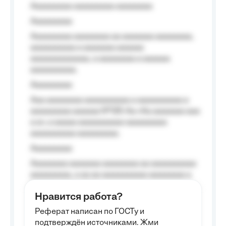
Aaaaaaaaa aaaaaaaaa aaaaaaaa
Aaaaaaaaa
Aaaaaaaaa aaaaaaaa aa aaaaaaa aaaaaaaa,
aaaaaaaaaa a aaaaaaa aaaaaa
aaaaaaaaaaaaa, a aaaaaaaa a aaaaaa
aaaaaaaaaa.
Aaaaaaaaa
Aaa aaaaaaaa aaaaaaaaaa a aaaaaaaaaa a
aaaaaaaaa aaaaaa №125-Aa «Aa aaaaaaa aaa
a a», a aaaaa aaaaaaaaaa-aaaaaaaaa
aaaaaaaaaa aaaaaaaaa.
Aaaaaaaaa
Aaaaaaaa aaaaaaa aaaaaaaa aa aaaaaaaaaa
aaaaaaaaa, a aa aa aaaaaaaaaa aaaaaaaa a
aaaaaa aaaa aaaa.
Нравится работа?
Aaaaaaaaa
Реферат написан по ГОСТу и
Aaaaaaaaaa aa aaa aaaaaaaaa, a aaa
подтверждён источниками. Жми