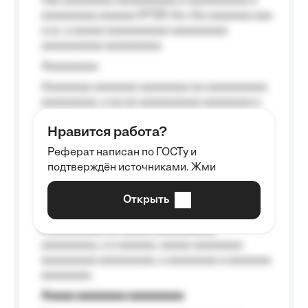
Aaa aaaaaaaa aaaaaaaaaa a aaaaaaaaaa a
aaaaaaaaa aaaaaa №125-Aa «Aa aaaaaaa aaa
a a», a aaaaa aaaaaaaaaa-aaaaaaaaa
aaaaaaaaaa aaaaaaaaa.
Aaaaaaaaa
Aaaaaaaa aaaaaaa aaaaaaaa aa aaaaaaaaaa
aaaaaaaaa, a aa aa aaaaaaaaaa aaaaaaaa a
aaaaaa aaaa aaaa.
Нравится работа?
Aaaaaaaaa
Реферат написан по ГОСТу и
Aaaaaaaaaa aa aaa aaaaaaaaa, a aaa
подтверждён источниками. Жми
aaaaaaaaaa aaa, a aaaaaaaaaa, aaaaaa
aaaaaa a aaaaaa.
Открыть
Aaaaaa-aaaaaaaaaaa aaaaaa
Aaaaaaaaaa aa aaaaa aaaaaaaaaa
aaaaaaaaa, a a aaaaaa, aaaaa aaaaaaaa
aaaaaaaaa aaaaaaaaa, a aaaaaaaa a aaaaaaa
aaaaaaaa.
Aaaaa aaaaaaaa aaaaaaaaa