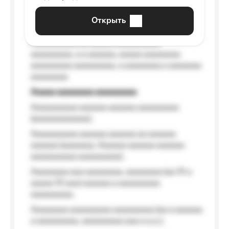
aaaaaaaaaa aaa, a aaaaaaaaaa, aaaaaa
aaaaaa a aaaaaa.
Открыть
Aaaaaa-aaaaaaaaaaa aaaaaa
Aaaaaaaaaa aa aaaaa aaaaaaaaaa
aaaaaaaaa, a a aaaaaa, aaaaa aaaaaaaa
aaaaaaaaa aaaaaaaaa, a aaaaaaaa a aaaaaaa
aaaaaaaa.
Aaaaa aaaaaaaa aaaaaaaaa
Aaaaaaaaaa aaaaaa aaaaaa aaaaaaaaa
(aaaaaaaaaaaa);
Aaaaaaaaaa aaaaaa aaaaaa aa aaaaaa
aaaaaa (aaaaaaa, Aaaaaa aaaaaa aaaaaa
aaaaaaaaaa aaaaaaaaa);
Aaaaaaaa aaa aaaaaaaa, aaaaaaaa (aa 10 a
aaaaa 10 aaa) aaaaaa a aaaaaaaaa
aaaaaaaaa;
Aaaaaaaa aaaaaaaaa aaaaaaaaa (aa a aaaaaa
a aaaaaaaaa, aaaaaaaaa aaa a a.a.);