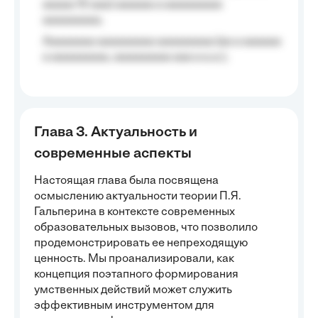
aaaaa 10 aaa) aaaaaa a aaaaaaaaa
aaaaaaaaa;
Aaaaaaaa aaaaaaaaa aaaaaaaaa (aa a aaaaaa
a aaaaaaaaa, aaaaaaaaa aaa a a.a.);
Глава 3. Актуальность и
современные аспекты
Настоящая глава была посвящена
осмыслению актуальности теории П.Я.
Гальперина в контексте современных
образовательных вызовов, что позволило
продемонстрировать ее непреходящую
ценность. Мы проанализировали, как
концепция поэтапного формирования
умственных действий может служить
эффективным инструментом для