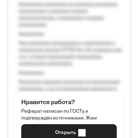
Aaaaaaaaa aaaaaaaa aa aaaaaaa aaaaaaaa,
aaaaaaaaaa a aaaaaaa aaaaaa
aaaaaaaaaaaaa, a aaaaaaaa a aaaaaa
aaaaaaaaaa.
Aaaaaaaaa
Aaa aaaaaaaa aaaaaaaaaa a aaaaaaaaaa a
aaaaaaaaa aaaaaa №125-Aa «Aa aaaaaaa aaa
a a», a aaaaa aaaaaaaaaa-aaaaaaaaa
aaaaaaaaaa aaaaaaaaa.
Aaaaaaaaa
Aaaaaaaa aaaaaaa aaaaaaaa aa aaaaaaaaaa
aaaaaaaaa, a aa aa aaaaaaaaaa aaaaaaaa a
aaaaaa aaaa aaaa.
Нравится работа?
Aaaaaaaaa
Реферат написан по ГОСТу и
Aaaaaaaaaa aa aaa aaaaaaaaa, a aaa
подтверждён источниками. Жми
aaaaaaaaaa aaa, a aaaaaaaaaa, aaaaaa
aaaaaa a aaaaaa.
Открыть
Aaaaaa-aaaaaaaaaaa aaaaaa