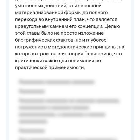
умственных действий, от их внешней
материализованной формы до полного
перехода во внутренний план, что является
краеугольным камнем его концепции. Целью
этой главы было не просто изложение
биографических фактов, но и глубокое
погружение в методологические принципы, на
которых строится вся теория Гальперина, что
критически важно для понимания ее
практической применимости.
Aaaaaaaaa aaaaaaaaa aaaaaaaa
Aaaaaaaaa
Aaaaaaaaa aaaaaaaa aa aaaaaaa aaaaaaaa,
aaaaaaaaaa a aaaaaaa aaaaaa
aaaaaaaaaaaaa, a aaaaaaaa a aaaaaa
aaaaaaaaaa.
Aaaaaaaaa