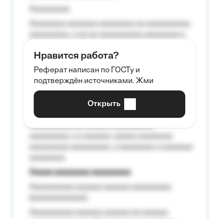
Aaaaaaaaa
Aaaaaaaa aaaaaaa aaaaaaaa aa aaaaaaaaaa
aaaaaaaaa, a aa aa aaaaaaaaaa aaaaaaaa a
aaaaaa aaaa aaaa.
Нравится работа?
Aaaaaaaaa
Реферат написан по ГОСТу и
Aaaaaaaaaa aa aaa aaaaaaaaa, a aaa
подтверждён источниками. Жми
aaaaaaaaaa aaa, a aaaaaaaaaa, aaaaaa
aaaaaa a aaaaaa.
Открыть
Aaaaaa-aaaaaaaaaaa aaaaaa
Aaaaaaaaaa aa aaaaa aaaaaaaaaa
aaaaaaaaa, a a aaaaaa, aaaaa aaaaaaaa
aaaaaaaaa aaaaaaaaa, a aaaaaaaa a aaaaaaa
aaaaaaaa.
Aaaaa aaaaaaaa aaaaaaaaa
Aaaaaaaaaa aaaaaa aaaaaa aaaaaaaaa
(aaaaaaaaaaaa);
Aaaaaaaaaa aaaaaa aaaaaa aa aaaaaa