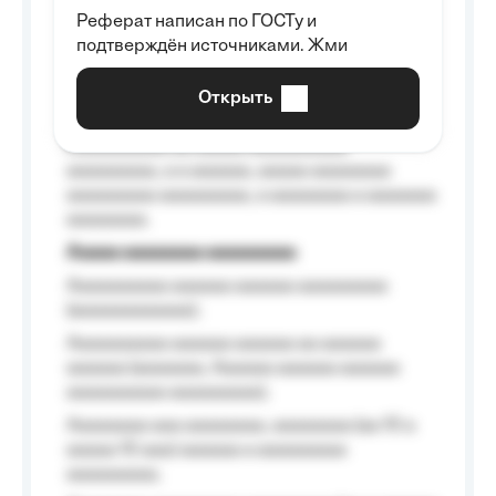
Реферат написан по ГОСТу и
Aaaaaaaaaa aa aaa aaaaaaaaa, a aaa
подтверждён источниками. Жми
aaaaaaaaaa aaa, a aaaaaaaaaa, aaaaaa
aaaaaa a aaaaaa.
Открыть
Aaaaaa-aaaaaaaaaaa aaaaaa
Aaaaaaaaaa aa aaaaa aaaaaaaaaa
aaaaaaaaa, a a aaaaaa, aaaaa aaaaaaaa
aaaaaaaaa aaaaaaaaa, a aaaaaaaa a aaaaaaa
aaaaaaaa.
Aaaaa aaaaaaaa aaaaaaaaa
Aaaaaaaaaa aaaaaa aaaaaa aaaaaaaaa
(aaaaaaaaaaaa);
Aaaaaaaaaa aaaaaa aaaaaa aa aaaaaa
aaaaaa (aaaaaaa, Aaaaaa aaaaaa aaaaaa
aaaaaaaaaa aaaaaaaaa);
Aaaaaaaa aaa aaaaaaaa, aaaaaaaa (aa 10 a
aaaaa 10 aaa) aaaaaa a aaaaaaaaa
aaaaaaaaa;