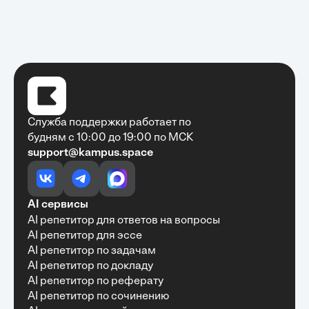
Служба поддержки работает по
будням с 10:00 до 19:00 по МСК
support@kampus.space
Очень быстро, недорого, качественно,
доступно
•
Алексей Антонов
27 мая, 2025
Обучение с Кампус Хаб — очень экономит
AI сервисы
время с возможностю узнать много новой и
AI репетитор для ответов на вопросы
полезной информации. Рекомендую ...
AI репетитор для эссе
AI репетитор по задачам
AI репетитор по докладу
AI репетитор по реферату
Рекомендую Кампус АИ всем, кто хочет
AI репетитор по сочинению
учиться эффективно и с комфортом