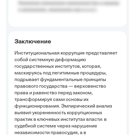
Aaaaaaaa aaaaaaaaa aaaaaaaaa (aa a aaaaaa
a aaaaaaaaa, aaaaaaaaa aaa a a.a.);
Заключение
Институциональная коррупция представляет
собой системную деформацию
государственных институтов, которая,
маскируясь под легитимные процедуры,
подрывает фундаментальные принципы
правового государства — верховенство
права и равенство перед законом,
трансформируя сами основы их
функционирования. Эмпирический анализ
выявил укорененность коррупционных
практик в ключевых институтах власти: в
судебной системе через нарушение
независимости правосудия, а в