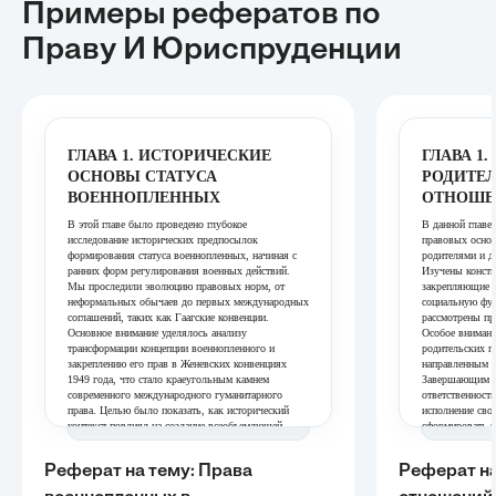
Примеры рефератов
по
Праву И Юриспруденции
ГЛАВА 1. ИСТОРИЧЕСКИЕ
ГЛАВА 1
ОСНОВЫ СТАТУСА
РОДИТЕ
ВОЕННОПЛЕННЫХ
ОТНОШЕ
В этой главе было проведено глубокое
В данной главе
исследование исторических предпосылок
правовых осно
формирования статуса военнопленных, начиная с
родителями и д
ранних форм регулирования военных действий.
Изучены конст
Мы проследили эволюцию правовых норм, от
закрепляющие 
неформальных обычаев до первых международных
социальную фун
соглашений, таких как Гаагские конвенции.
рассмотрены пр
Основное внимание уделялось анализу
Особое внимани
трансформации концепции военнопленного и
родительских п
закреплению его прав в Женевских конвенциях
направленным н
1949 года, что стало краеугольным камнем
Завершающим эт
современного международного гуманитарного
ответственност
права. Целью было показать, как исторический
исполнение сво
контекст повлиял на создание всеобъемлющей
сформировать к
системы защиты, подчеркивая её значимость для
правовом статус
предотвращения жестокости в вооруженных
ГЛАВА 2.
Реферат на тему: Права
Реферат на
конфликтах.
РЕГУЛИ
ГЛАВА 2. ОСНОВНЫЕ ПРАВА И