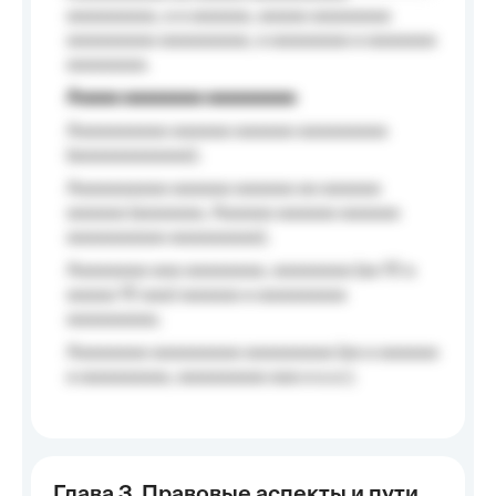
aaaaaaaaa, a a aaaaaa, aaaaa aaaaaaaa
aaaaaaaaa aaaaaaaaa, a aaaaaaaa a aaaaaaa
aaaaaaaa.
Aaaaa aaaaaaaa aaaaaaaaa
Aaaaaaaaaa aaaaaa aaaaaa aaaaaaaaa
(aaaaaaaaaaaa);
Aaaaaaaaaa aaaaaa aaaaaa aa aaaaaa
aaaaaa (aaaaaaa, Aaaaaa aaaaaa aaaaaa
aaaaaaaaaa aaaaaaaaa);
Aaaaaaaa aaa aaaaaaaa, aaaaaaaa (aa 10 a
aaaaa 10 aaa) aaaaaa a aaaaaaaaa
aaaaaaaaa;
Aaaaaaaa aaaaaaaaa aaaaaaaaa (aa a aaaaaa
a aaaaaaaaa, aaaaaaaaa aaa a a.a.);
Глава 3. Правовые аспекты и пути