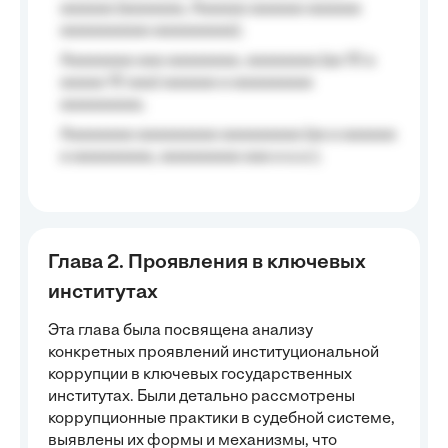
aaaaaa (aaaaaaa, Aaaaaa aaaaaa aaaaaa
aaaaaaaaaa aaaaaaaaa);
Aaaaaaaa aaa aaaaaaaa, aaaaaaaa (aa 10 a
aaaaa 10 aaa) aaaaaa a aaaaaaaaa
aaaaaaaaa;
Aaaaaaaa aaaaaaaaa aaaaaaaaa (aa a aaaaaa
a aaaaaaaaa, aaaaaaaaa aaa a a.a.);
Глава 2. Проявления в ключевых
институтах
Эта глава была посвящена анализу
конкретных проявлений институциональной
коррупции в ключевых государственных
институтах. Были детально рассмотрены
коррупционные практики в судебной системе,
выявлены их формы и механизмы, что