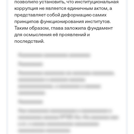
позволило установить, что институциональная
коррупция не является единичным актом, а
представляет собой деформацию самих
принципов функционирования институтов.
Таким образом, глава заложила фундамент
для осмысления её проявлений и
последствий.
Aaaaaaaaa aaaaaaaaa aaaaaaaa
Aaaaaaaaa
Aaaaaaaaa aaaaaaaa aa aaaaaaa aaaaaaaa,
aaaaaaaaaa a aaaaaaa aaaaaa
aaaaaaaaaaaaa, a aaaaaaaa a aaaaaa
aaaaaaaaaa.
Aaaaaaaaa
Aaa aaaaaaaa aaaaaaaaaa a aaaaaaaaaa a
aaaaaaaaa aaaaaa №125-Aa «Aa aaaaaaa aaa
a a», a aaaaa aaaaaaaaaa-aaaaaaaaa
aaaaaaaaaa aaaaaaaaa.