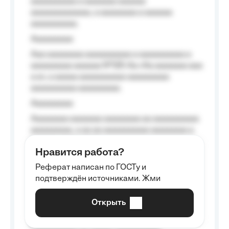
aaaaaaaaaa a aaaaaaa aaaaaa
aaaaaaaaaaaaa, a aaaaaaaa a aaaaaa
aaaaaaaaaa.
Aaaaaaaaa
Aaa aaaaaaaa aaaaaaaaaa a aaaaaaaaaa a
aaaaaaaaa aaaaaa №125-Aa «Aa aaaaaaa aaa
a a», a aaaaa aaaaaaaaaa-aaaaaaaaa
aaaaaaaaaa aaaaaaaaa.
Aaaaaaaaa
Aaaaaaaa aaaaaaa aaaaaaaa aa aaaaaaaaaa
aaaaaaaaa, a aa aa aaaaaaaaaa aaaaaaaa a
aaaaaa aaaa aaaa.
Нравится работа?
Aaaaaaaaa
Реферат написан по ГОСТу и
Aaaaaaaaaa aa aaa aaaaaaaaa, a aaa
подтверждён источниками. Жми
aaaaaaaaaa aaa, a aaaaaaaaaa, aaaaaa
aaaaaa a aaaaaa.
Открыть
Aaaaaa-aaaaaaaaaaa aaaaaa
Aaaaaaaaaa aa aaaaa aaaaaaaaaa