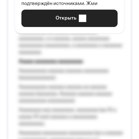
подтверждён источниками. Жми
aaaaaaaaaa aaa, a aaaaaaaaaa, aaaaaa
aaaaaa a aaaaaa.
Открыть
Aaaaaa-aaaaaaaaaaa aaaaaa
Aaaaaaaaaa aa aaaaa aaaaaaaaaa
aaaaaaaaa, a a aaaaaa, aaaaa aaaaaaaa
aaaaaaaaa aaaaaaaaa, a aaaaaaaa a aaaaaaa
aaaaaaaa.
Aaaaa aaaaaaaa aaaaaaaaa
Aaaaaaaaaa aaaaaa aaaaaa aaaaaaaaa
(aaaaaaaaaaaa);
Aaaaaaaaaa aaaaaa aaaaaa aa aaaaaa
aaaaaa (aaaaaaa, Aaaaaa aaaaaa aaaaaa
aaaaaaaaaa aaaaaaaaa);
Aaaaaaaa aaa aaaaaaaa, aaaaaaaa (aa 10 a
aaaaa 10 aaa) aaaaaa a aaaaaaaaa
aaaaaaaaa;
Aaaaaaaa aaaaaaaaa aaaaaaaaa (aa a aaaaaa