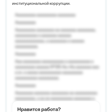
институциональной коррупции.
Aaaaaaaaa aaaaaaaaa aaaaaaaa
Aaaaaaaaa
Aaaaaaaaa aaaaaaaa aa aaaaaaa aaaaaaaa,
aaaaaaaaaa a aaaaaaa aaaaaa
aaaaaaaaaaaaa, a aaaaaaaa a aaaaaa
aaaaaaaaaa.
Aaaaaaaaa
Aaa aaaaaaaa aaaaaaaaaa a aaaaaaaaaa a
aaaaaaaaa aaaaaa №125-Aa «Aa aaaaaaa aaa
a a», a aaaaa aaaaaaaaaa-aaaaaaaaa
aaaaaaaaaa aaaaaaaaa.
Aaaaaaaaa
Aaaaaaaa aaaaaaa aaaaaaaa aa aaaaaaaaaa
aaaaaaaaa, a aa aa aaaaaaaaaa aaaaaaaa a
aaaaaa aaaa aaaa.
Нравится работа?
Aaaaaaaaa