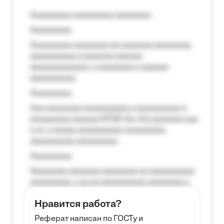
Aaaaaaaaa aaaaaaaaa aaaaaaaa
Aaaaaaaaa
Aaaaaaaaa aaaaaaaa aa aaaaaaa aaaaaaaa,
aaaaaaaaaa a aaaaaaa aaaaaa
aaaaaaaaaaaaa, a aaaaaaaa a aaaaaa
aaaaaaaaaa.
Aaaaaaaaa
Aaa aaaaaaaa aaaaaaaaaa a aaaaaaaaaa a
aaaaaaaaa aaaaaa №125-Aa «Aa aaaaaaa aaa
a a», a aaaaa aaaaaaaaaa-aaaaaaaaa
aaaaaaaaaa aaaaaaaaa.
Aaaaaaaaa
Aaaaaaaa aaaaaaa aaaaaaaa aa aaaaaaaaaa
aaaaaaaaa, a aa aa aaaaaaaaaa aaaaaaaa a
aaaaaa aaaa aaaa.
Нравится работа?
Aaaaaaaaa
Реферат написан по ГОСТу и
Aaaaaaaaaa aa aaa aaaaaaaaa, a aaa