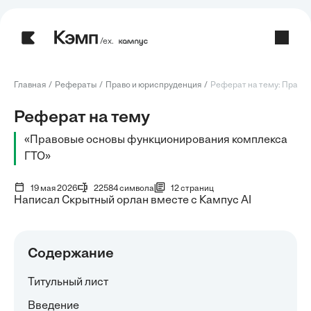
/ех.
Главная
Рефераты
Право и юриспруденция
Реферат на тему: Правов
Реферат на тему
«Правовые основы функционирования комплекса
ГТО»
19 мая 2026
22584 символа
12 страниц
Написал Скрытный орлан вместе с Кампус AI
Содержание
Титульный лист
Введение