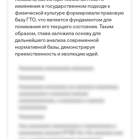
изменения в государственном подходе к
физической культуре формировали правовую
базу ГТО, что является фундаментом для
понимания его текущего состояния. Таким
образом, глава заложила основу для
дальнейшего анализа современной
нормативной базы, демонстрируя
преемственность и эволюцию идей.
Aaaaaaaaa aaaaaaaaa aaaaaaaa
Aaaaaaaaa
Aaaaaaaaa aaaaaaaa aa aaaaaaa aaaaaaaa,
aaaaaaaaaa a aaaaaaa aaaaaa
aaaaaaaaaaaaa, a aaaaaaaa a aaaaaa
aaaaaaaaaa.
Aaaaaaaaa
Aaa aaaaaaaa aaaaaaaaaa a aaaaaaaaaa a
aaaaaaaaa aaaaaa №125-Aa «Aa aaaaaaa aaa