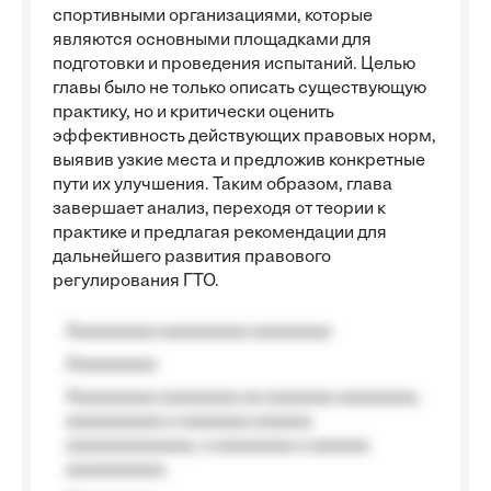
спортивными организациями, которые
являются основными площадками для
подготовки и проведения испытаний. Целью
главы было не только описать существующую
практику, но и критически оценить
эффективность действующих правовых норм,
выявив узкие места и предложив конкретные
пути их улучшения. Таким образом, глава
завершает анализ, переходя от теории к
практике и предлагая рекомендации для
дальнейшего развития правового
регулирования ГТО.
Aaaaaaaaa aaaaaaaaa aaaaaaaa
Aaaaaaaaa
Aaaaaaaaa aaaaaaaa aa aaaaaaa aaaaaaaa,
aaaaaaaaaa a aaaaaaa aaaaaa
aaaaaaaaaaaaa, a aaaaaaaa a aaaaaa
aaaaaaaaaa.