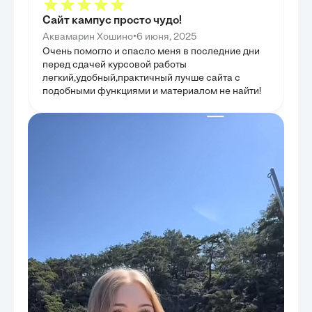
системы исполн
Таким образом,
Сайт кампус просто чудо!
места, но и пр
преодоления, з
•
Аквамарин Хошино
6 июня, 2025
Очень помогло и спасло меня в последние дни
перед сдачей курсовой работы
легкий,удобный,практичный лучше сайта с
подобными функциями и материалом не найти!