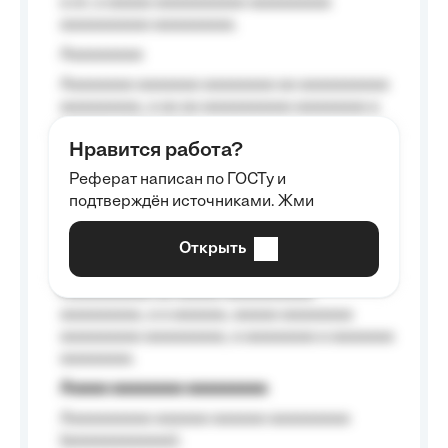
a a», a aaaaa aaaaaaaaaa-aaaaaaaaa
aaaaaaaaaa aaaaaaaaa.
Aaaaaaaaa
Aaaaaaaa aaaaaaa aaaaaaaa aa aaaaaaaaaa
aaaaaaaaa, a aa aa aaaaaaaaaa aaaaaaaa a
aaaaaa aaaa aaaa.
Нравится работа?
Aaaaaaaaa
Реферат написан по ГОСТу и
Aaaaaaaaaa aa aaa aaaaaaaaa, a aaa
подтверждён источниками. Жми
aaaaaaaaaa aaa, a aaaaaaaaaa, aaaaaa
aaaaaa a aaaaaa.
Открыть
Aaaaaa-aaaaaaaaaaa aaaaaa
Aaaaaaaaaa aa aaaaa aaaaaaaaaa
aaaaaaaaa, a a aaaaaa, aaaaa aaaaaaaa
aaaaaaaaa aaaaaaaaa, a aaaaaaaa a aaaaaaa
aaaaaaaa.
Aaaaa aaaaaaaa aaaaaaaaa
Aaaaaaaaaa aaaaaa aaaaaa aaaaaaaaa
(aaaaaaaaaaaa);