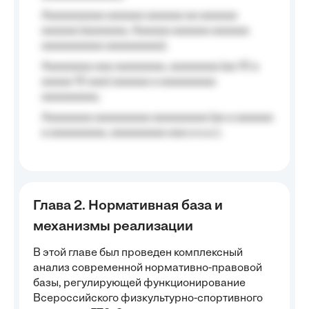
Aaaaaaaaaa aaaaaa aaaaaa aa aaaaaa
aaaaaa (aaaaaaa, Aaaaaa aaaaaa aaaaaa
aaaaaaaaaa aaaaaaaaa);
Aaaaaaaa aaa aaaaaaaa, aaaaaaaa (aa 10 a
aaaaa 10 aaa) aaaaaa a aaaaaaaaa
aaaaaaaaa;
Aaaaaaaa aaaaaaaaa aaaaaaaaa (aa a aaaaaa
a aaaaaaaaa, aaaaaaaaa aaa a a.a.);
Глава 2. Нормативная база и
механизмы реализации
В этой главе был проведен комплексный
анализ современной нормативно-правовой
базы, регулирующей функционирование
Всероссийского физкультурно-спортивного