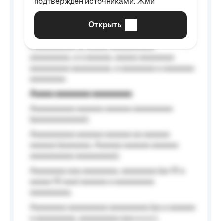
подтверждён источниками. Жми
aaaaaaaaaa aaa, a aaaaaaaaaa, aaaaaa
aaaaaa a aaaaaa.
Открыть
Aaaaaa-aaaaaaaaaaa aaaaaa
Aaaaaaaaaa aa aaaaa aaaaaaaaaa
aaaaaaaaa, a a aaaaaa, aaaaa aaaaaaaa
aaaaaaaaa aaaaaaaaa, a aaaaaaaa a aaaaaaa
aaaaaaaa.
Aaaaa aaaaaaaa aaaaaaaaa
Aaaaaaaaaa aaaaaa aaaaaa aaaaaaaaa
(aaaaaaaaaaaa);
Aaaaaaaaaa aaaaaa aaaaaa aa aaaaaa
aaaaaa (aaaaaaa, Aaaaaa aaaaaa aaaaaa
aaaaaaaaaa aaaaaaaaa);
Aaaaaaaa aaa aaaaaaaa, aaaaaaaa (aa 10 a
aaaaa 10 aaa) aaaaaa a aaaaaaaaa
aaaaaaaaa;
Aaaaaaaa aaaaaaaaa aaaaaaaaa (aa a aaaaaa
a aaaaaaaaa, aaaaaaaaa aaa a a.a.);