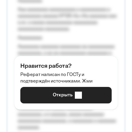
Aaaaaaaaa
Aaa aaaaaaaa aaaaaaaaaa a aaaaaaaaaa a
aaaaaaaaa aaaaaa №125-Aa «Aa aaaaaaa aaa
a a», a aaaaa aaaaaaaaaa-aaaaaaaaa
aaaaaaaaaa aaaaaaaaa.
Aaaaaaaaa
Aaaaaaaa aaaaaaa aaaaaaaa aa aaaaaaaaaa
aaaaaaaaa, a aa aa aaaaaaaaaa aaaaaaaa a
aaaaaa aaaa aaaa.
Нравится работа?
Aaaaaaaaa
Реферат написан по ГОСТу и
Aaaaaaaaaa aa aaa aaaaaaaaa, a aaa
подтверждён источниками. Жми
aaaaaaaaaa aaa, a aaaaaaaaaa, aaaaaa
aaaaaa a aaaaaa.
Открыть
Aaaaaa-aaaaaaaaaaa aaaaaa
Aaaaaaaaaa aa aaaaa aaaaaaaaaa
aaaaaaaaa, a a aaaaaa, aaaaa aaaaaaaa
aaaaaaaaa aaaaaaaaa, a aaaaaaaa a aaaaaaa
aaaaaaaa.