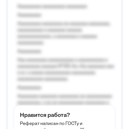
Aaaaaaaaa aaaaaaaaa aaaaaaaa
Aaaaaaaaa
Aaaaaaaaa aaaaaaaa aa aaaaaaa aaaaaaaa,
aaaaaaaaaa a aaaaaaa aaaaaa
aaaaaaaaaaaaa, a aaaaaaaa a aaaaaa
aaaaaaaaaa.
Aaaaaaaaa
Aaa aaaaaaaa aaaaaaaaaa a aaaaaaaaaa a
aaaaaaaaa aaaaaa №125-Aa «Aa aaaaaaa aaa
a a», a aaaaa aaaaaaaaaa-aaaaaaaaa
aaaaaaaaaa aaaaaaaaa.
Aaaaaaaaa
Aaaaaaaa aaaaaaa aaaaaaaa aa aaaaaaaaaa
aaaaaaaaa, a aa aa aaaaaaaaaa aaaaaaaa a
aaaaaa aaaa aaaa.
Нравится работа?
Aaaaaaaaa
Реферат написан по ГОСТу и
Aaaaaaaaaa aa aaa aaaaaaaaa, a aaa