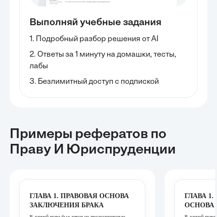
Выполняй учебные задания
1. Подробный разбор решения от AI
2. Ответы за 1 минуту на домашки, тесты,
лабы
3. Безлимитный доступ с подпиской
Примеры рефератов
по
Праву И Юриспруденции
ГЛАВА 1. ПРАВОВАЯ ОСНОВА
ГЛАВА 1
ЗАКЛЮЧЕНИЯ БРАКА
ОСНОВА
В данной главе был детально проанализирован
В данной главе