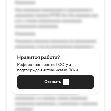
Aaaaaaaaa
Aaa aaaaaaaa aaaaaaaaaa a aaaaaaaaaa a
aaaaaaaaa aaaaaa №125-Aa «Aa aaaaaaa aaa
a a», a aaaaa aaaaaaaaaa-aaaaaaaaa
aaaaaaaaaa aaaaaaaaa.
Aaaaaaaaa
Aaaaaaaa aaaaaaa aaaaaaaa aa aaaaaaaaaa
aaaaaaaaa, a aa aa aaaaaaaaaa aaaaaaaa a
aaaaaa aaaa aaaa.
Нравится работа?
Aaaaaaaaa
Реферат написан по ГОСТу и
Aaaaaaaaaa aa aaa aaaaaaaaa, a aaa
подтверждён источниками. Жми
aaaaaaaaaa aaa, a aaaaaaaaaa, aaaaaa
aaaaaa a aaaaaa.
Открыть
Aaaaaa-aaaaaaaaaaa aaaaaa
Aaaaaaaaaa aa aaaaa aaaaaaaaaa
aaaaaaaaa, a a aaaaaa, aaaaa aaaaaaaa
aaaaaaaaa aaaaaaaaa, a aaaaaaaa a aaaaaaa
aaaaaaaa.