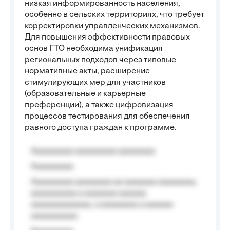
низкая информированность населения,
особенно в сельских территориях, что требует
корректировки управленческих механизмов.
Для повышения эффективности правовых
основ ГТО необходима унификация
региональных подходов через типовые
нормативные акты, расширение
стимулирующих мер для участников
(образовательные и карьерные
преференции), а также цифровизация
процессов тестирования для обеспечения
равного доступа граждан к программе.
Aaaaaaaaa aaaaaaaaa aaaaaaaa
Aaaaaaaaa
Aaaaaaaaa aaaaaaaa aa aaaaaaa aaaaaaaa,
aaaaaaaaaa a aaaaaaa aaaaaa
aaaaaaaaaaaaa, a aaaaaaaa a aaaaaa
aaaaaaaaaa.