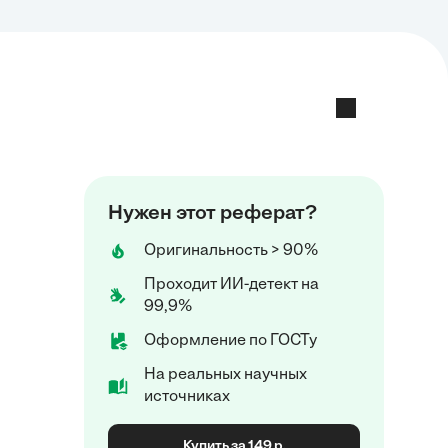
Нужен этот реферат?
Оригинальность > 90%
Проходит ИИ-детект на
99,9%
Оформление по ГОСТу
На реальных научных
источниках
Купить за 149 р.