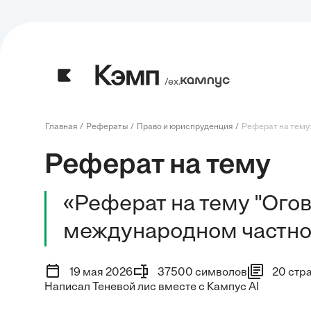
/ех.
Главная
Рефераты
Право и юриспруденция
Реферат на тему:
Реферат на тему
«Реферат на тему "Огов
международном частно
19 мая 2026
37500 символов
20 стр
Написал Теневой лис вместе с Кампус AI