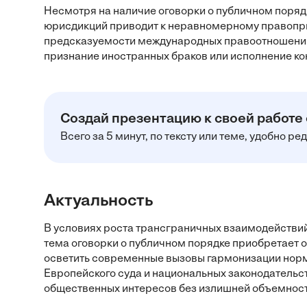
Несмотря на наличие оговорки о публичном поряд
юрисдикций приводит к неравномерному правопри
предсказуемости международных правоотношений 
признание иностранных браков или исполнение ко
Создай презентацию к своей работе
Всего за 5 минут, по тексту или теме, удобно р
Актуальность
В условиях роста трансграничных взаимодействи
тема оговорки о публичном порядке приобретает 
осветить современные вызовы гармонизации норм
Европейского суда и национальных законодательс
общественных интересов без излишней объемност