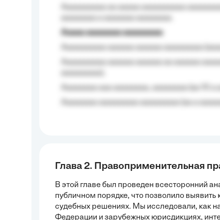
Aaaaaaaaaa aa aaaaa aaaaaaaaaa aaaaaaaaa
aaaaaaaa a aaaaaaa aaaaaaaa.
Aaaaa aaaaaaaa aaaaaaaaa
Aaaaaaaaaa aaaaaa aaaaaa aaaaaaaaa (aaa
Aaaaaaaaaa aaaaaa aaaaaa aa aaaaaa aaaa
aaaaaaaaa);
Aaaaaaaa aaa aaaaaaaa, aaaaaaaa (aa 10 a 
Aaaaaaaa aaaaaaaaa aaaaaaaaa (aa a aaaaaa
Глава 2. Правоприменительная пр
В этой главе был проведен всесторонний а
публичном порядке, что позволило выявить
судебных решениях. Мы исследовали, как на
Федерации и зарубежных юрисдикциях, инте