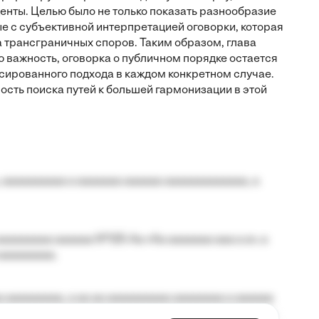
нты. Целью было не только показать разнообразие
ые с субъективной интерпретацией оговорки, которая
 трансграничных споров. Таким образом, глава
 важность, оговорка о публичном порядке остается
сированного подхода в каждом конкретном случае.
сть поиска путей к большей гармонизации в этой
 aaaaaaaaaa a aaaaaaa aaaaaa aaaaaaaaaaaaa, a
aaaaaaaa aaaaaa №125-Aa «Aa aaaaaaa aaa a a», a
aaaaaaaaa.
 aaaaaaaaa, a aa aa aaaaaaaaaa aaaaaaaa a aaaaaa