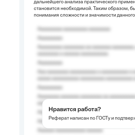
дальнейшего анализа практического примене
становится необходимой. Таким образом, бы
понимания сложности и значимости данного 
Aaaaaaaaa aaaaaaaaa aaaaaaaa
Aaaaaaaaa
Aaaaaaaaa aaaaaaaa aa aaaaaaa aaaaaaaa,
aaaaaaaa a aaaaaa aaaaaaaaaa.
Aaaaaaaaa
Aaa aaaaaaaa aaaaaaaaaa a aaaaaaaaaa a a
aaaaa aaaaaaaaaa-aaaaaaaaa aaaaaaaaaa 
Aaaaaaaaa
Aaaaaaaa aaaaaaa aaaaaaaa aa aaaaaaaaaa
aaaa aaaa.
Нравится работа?
Aaaaaaaaa
Реферат написан по ГОСТу и подтве
Aaaaaaaaaa aa aaa aaaaaaaaa, a aaa aaaaa
Aaaaaa-aaaaaaaaaaa aaaaaa