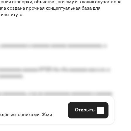
ния оговорки, объясняя, почему и в каких случаях она
ла создана прочная концептуальная база для
института.
 aaaaaaaaaa a aaaaaaa aaaaaa aaaaaaaaaaaaa, a
aaaaaaaa aaaaaa №125-Aa «Aa aaaaaaa aaa a a», a
aaaaaaaaa.
 aaaaaaaaa, a aa aa aaaaaaaaaa aaaaaaaa a aaaaaa
Открыть
рждён источниками. Жми
aaaaa aaa, a aaaaaaaaaa, aaaaaa aaaaaa a aaaaaa.