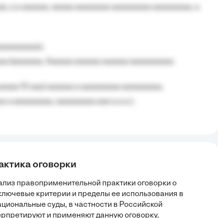
, a a aaaaaa, aaaaa aaaaaaaa aaaaaaaaa aaaaaaaaa, a
aaaaaaaaa);
aa (aaaaaaa, Aaaaaa aaaaaa aaaaaa aaaaaaaaaa
aaaaa 10 aaa) aaaaaa a aaaaaaaaa aaaaaaaaa;
 a aaaaaaaaa, aaaaaaaaa aaa a a.a.);
актика оговорки
нализ правоприменительной практики оговорки о
 ключевые критерии и пределы ее использования в
циональные суды, в частности в Российской
рпретируют и применяют данную оговорку,