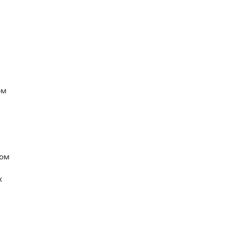
ом
мом
х