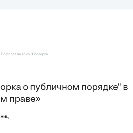
 Реферат на тему "Оговорка...
орка о публичном порядке" в
м праве»
аниц