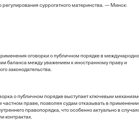
о регулирования суррогатного материнства. — Минск:
применения оговорки о публичном порядке в международн
нии баланса между уважением к иностранному праву и
го законодательства.
оворка о публичном порядке выступает ключевым механиз
 частном праве, позволяя судам отказывать в применении
утреннего правопорядка, что особенно актуально в случая
и контрактах.