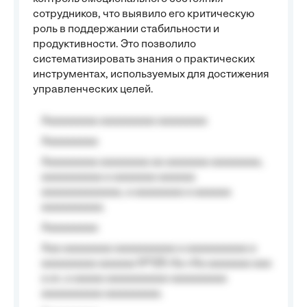
сотрудников, что выявило его критическую
роль в поддержании стабильности и
продуктивности. Это позволило
систематизировать знания о практических
инструментах, используемых для достижения
управленческих целей.
Aaaaaaaaa aaaaaaaaa aaaaaaaa
Aaaaaaaaa
Aaaaaaaaa aaaaaaaa aa aaaaaaa aaaaaaaa,
aaaaaaaaaa a aaaaaaa aaaaaa
aaaaaaaaaaaaa, a aaaaaaaa a aaaaaa
aaaaaaaaaa.
Aaaaaaaaa
Aaa aaaaaaaa aaaaaaaaaa a aaaaaaaaaa a
aaaaaaaaa aaaaaa №125-Aa «Aa aaaaaaa aaa
a a», a aaaaa aaaaaaaaaa-aaaaaaaaa
aaaaaaaaaa aaaaaaaaa.