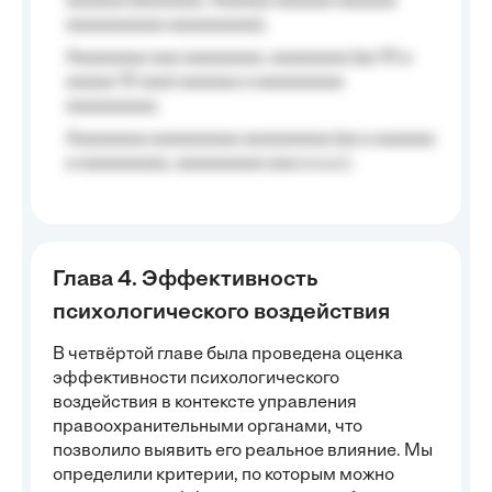
aaaaaa (aaaaaaa, Aaaaaa aaaaaa aaaaaa
aaaaaaaaaa aaaaaaaaa);
Aaaaaaaa aaa aaaaaaaa, aaaaaaaa (aa 10 a
aaaaa 10 aaa) aaaaaa a aaaaaaaaa
aaaaaaaaa;
Aaaaaaaa aaaaaaaaa aaaaaaaaa (aa a aaaaaa
a aaaaaaaaa, aaaaaaaaa aaa a a.a.);
Глава 4. Эффективность
психологического воздействия
В четвёртой главе была проведена оценка
эффективности психологического
воздействия в контексте управления
правоохранительными органами, что
позволило выявить его реальное влияние. Мы
определили критерии, по которым можно