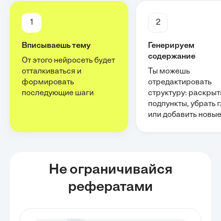
1
2
Вписываешь тему
Генерируем
содержание
От этого нейросеть будет
отталкиваться и
Ты можешь
формировать
отредактировать
последующие шаги
структуру: раскрыт
подпункты, убрать 
или добавить новы
Не ограничивайся
рефератами