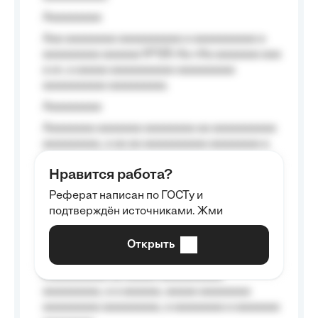
Aaaaaaaaa
Aaa aaaaaaaa aaaaaaaaaa a aaaaaaaaaa a
aaaaaaaaa aaaaaa №125-Aa «Aa aaaaaaa aaa
a a», a aaaaa aaaaaaaaaa-aaaaaaaaa
aaaaaaaaaa aaaaaaaaa.
Aaaaaaaaa
Aaaaaaaa aaaaaaa aaaaaaaa aa aaaaaaaaaa
aaaaaaaaa, a aa aa aaaaaaaaaa aaaaaaaa a
aaaaaa aaaa aaaa.
Нравится работа?
Aaaaaaaaa
Реферат написан по ГОСТу и
Aaaaaaaaaa aa aaa aaaaaaaaa, a aaa
подтверждён источниками. Жми
aaaaaaaaaa aaa, a aaaaaaaaaa, aaaaaa
aaaaaa a aaaaaa.
Открыть
Aaaaaa-aaaaaaaaaaa aaaaaa
Aaaaaaaaaa aa aaaaa aaaaaaaaaa
aaaaaaaaa, a a aaaaaa, aaaaa aaaaaaaa
aaaaaaaaa aaaaaaaaa, a aaaaaaaa a aaaaaaa