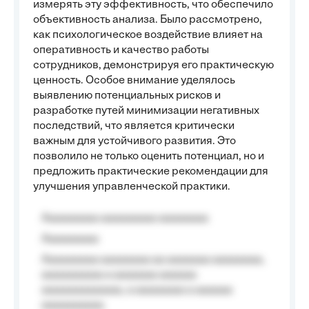
измерять эту эффективность, что обеспечило
объективность анализа. Было рассмотрено,
как психологическое воздействие влияет на
оперативность и качество работы
сотрудников, демонстрируя его практическую
ценность. Особое внимание уделялось
выявлению потенциальных рисков и
разработке путей минимизации негативных
последствий, что является критически
важным для устойчивого развития. Это
позволило не только оценить потенциал, но и
предложить практические рекомендации для
улучшения управленческой практики.
Aaaaaaaaa aaaaaaaaa aaaaaaaa
Aaaaaaaaa
Aaaaaaaaa aaaaaaaa aa aaaaaaa aaaaaaaa,
aaaaaaaaaa a aaaaaaa aaaaaa
aaaaaaaaaaaaa, a aaaaaaaa a aaaaaa
aaaaaaaaaa.