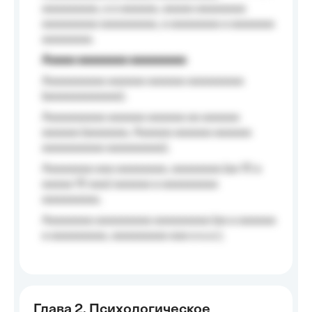
aaaaaaaaa, a a aaaaaa, aaaaa aaaaaaaa
aaaaaaaaa aaaaaaaaa, a aaaaaaaa a aaaaaaa
aaaaaaaa.
Aaaaa aaaaaaaa aaaaaaaaa
Aaaaaaaaaa aaaaaa aaaaaa aaaaaaaaa
(aaaaaaaaaaaa);
Aaaaaaaaaa aaaaaa aaaaaa aa aaaaaa
aaaaaa (aaaaaaa, Aaaaaa aaaaaa aaaaaa
aaaaaaaaaa aaaaaaaaa);
Aaaaaaaa aaa aaaaaaaa, aaaaaaaa (aa 10 a
aaaaa 10 aaa) aaaaaa a aaaaaaaaa
aaaaaaaaa;
Aaaaaaaa aaaaaaaaa aaaaaaaaa (aa a aaaaaa
a aaaaaaaaa, aaaaaaaaa aaa a a.a.);
Глава 2. Психологическое