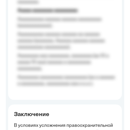
aaaaaaaa.
Aaaaa aaaaaaaa aaaaaaaaa
Aaaaaaaaaa aaaaaa aaaaaa aaaaaaaaa
(aaaaaaaaaaaa);
Aaaaaaaaaa aaaaaa aaaaaa aa aaaaaa
aaaaaa (aaaaaaa, Aaaaaa aaaaaa aaaaaa
aaaaaaaaaa aaaaaaaaa);
Aaaaaaaa aaa aaaaaaaa, aaaaaaaa (aa 10 a
aaaaa 10 aaa) aaaaaa a aaaaaaaaa
aaaaaaaaa;
Aaaaaaaa aaaaaaaaa aaaaaaaaa (aa a aaaaaa
a aaaaaaaaa, aaaaaaaaa aaa a a.a.);
Заключение
В условиях усложнения правоохранительной