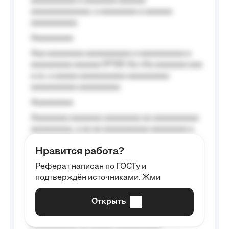
aaaaaaaaaa a aaaaaaa aaaaaa
aaaaaaaaaaaaa, a aaaaaaaa a aaaaaa
aaaaaaaaaa.
Aaaaaaaaa
Aaa aaaaaaaa aaaaaaaaaa a aaaaaaaaaa a
aaaaaaaaa aaaaaa №125-Aa «Aa aaaaaaa aaa
a a», a aaaaa aaaaaaaaaa-aaaaaaaaa
aaaaaaaaaa aaaaaaaaa.
Aaaaaaaaa
Aaaaaaaa aaaaaaa aaaaaaaa aa aaaaaaaaaa
aaaaaaaaa, a aa aa aaaaaaaaaa aaaaaaaa a
aaaaaa aaaa aaaa.
Нравится работа?
Aaaaaaaaa
Реферат написан по ГОСТу и
Aaaaaaaaaa aa aaa aaaaaaaaa, a aaa
подтверждён источниками. Жми
aaaaaaaaaa aaa, a aaaaaaaaaa, aaaaaa
aaaaaa a aaaaaa.
Открыть
Aaaaaa-aaaaaaaaaaa aaaaaa
Aaaaaaaaaa aa aaaaa aaaaaaaaaa