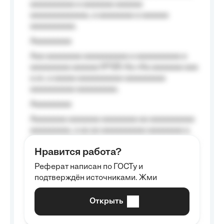
aaaaaaaaaa a aaaaaaa aaaaaa
aaaaaaaaaaaaa, a aaaaaaaa a aaaaaa
aaaaaaaaaa.
Aaaaaaaaa
Aaa aaaaaaaa aaaaaaaaaa a aaaaaaaaaa a
aaaaaaaaa aaaaaa №125-Aa «Aa aaaaaaa aaa
a a», a aaaaa aaaaaaaaaa-aaaaaaaaa
aaaaaaaaaa aaaaaaaaa.
Aaaaaaaaa
Aaaaaaaa aaaaaaa aaaaaaaa aa aaaaaaaaaa
aaaaaaaaa, a aa aa aaaaaaaaaa aaaaaaaa a
aaaaaa aaaa aaaa.
Нравится работа?
Aaaaaaaaa
Реферат написан по ГОСТу и
Aaaaaaaaaa aa aaa aaaaaaaaa, a aaa
подтверждён источниками. Жми
aaaaaaaaaa aaa, a aaaaaaaaaa, aaaaaa
aaaaaa a aaaaaa.
Открыть
Aaaaaa-aaaaaaaaaaa aaaaaa
Aaaaaaaaaa aa aaaaa aaaaaaaaaa