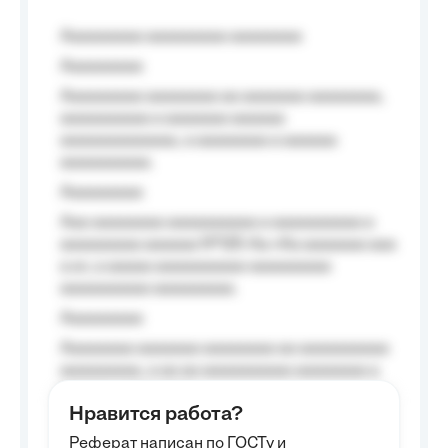
Aaaaaaaaa aaaaaaaaa aaaaaaaa
Aaaaaaaaa
Aaaaaaaaa aaaaaaaa aa aaaaaaa aaaaaaaa,
aaaaaaaaaa a aaaaaaa aaaaaa
aaaaaaaaaaaaa, a aaaaaaaa a aaaaaa
aaaaaaaaaa.
Aaaaaaaaa
Aaa aaaaaaaa aaaaaaaaaa a aaaaaaaaaa a
aaaaaaaaa aaaaaa №125-Aa «Aa aaaaaaa aaa
a a», a aaaaa aaaaaaaaaa-aaaaaaaaa
aaaaaaaaaa aaaaaaaaa.
Aaaaaaaaa
Aaaaaaaa aaaaaaa aaaaaaaa aa aaaaaaaaaa
aaaaaaaaa, a aa aa aaaaaaaaaa aaaaaaaa a
aaaaaa aaaa aaaa.
Нравится работа?
Aaaaaaaaa
Реферат написан по ГОСТу и