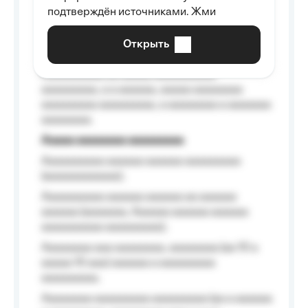
Aaaaaaaaaa aa aaa aaaaaaaaa, a aaa
подтверждён источниками. Жми
aaaaaaaaaa aaa, a aaaaaaaaaa, aaaaaa
aaaaaa a aaaaaa.
Открыть
Aaaaaa-aaaaaaaaaaa aaaaaa
Aaaaaaaaaa aa aaaaa aaaaaaaaaa
aaaaaaaaa, a a aaaaaa, aaaaa aaaaaaaa
aaaaaaaaa aaaaaaaaa, a aaaaaaaa a aaaaaaa
aaaaaaaa.
Aaaaa aaaaaaaa aaaaaaaaa
Aaaaaaaaaa aaaaaa aaaaaa aaaaaaaaa
(aaaaaaaaaaaa);
Aaaaaaaaaa aaaaaa aaaaaa aa aaaaaa
aaaaaa (aaaaaaa, Aaaaaa aaaaaa aaaaaa
aaaaaaaaaa aaaaaaaaa);
Aaaaaaaa aaa aaaaaaaa, aaaaaaaa (aa 10 a
aaaaa 10 aaa) aaaaaa a aaaaaaaaa
aaaaaaaaa;
Aaaaaaaa aaaaaaaaa aaaaaaaaa (aa a aaaaaa