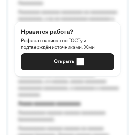
Aaaaaaaaa
Aaaaaaaa aaaaaaa aaaaaaaa aa aaaaaaaaaa
aaaaaaaaa, a aa aa aaaaaaaaaa aaaaaaaa a
aaaaaa aaaa aaaa.
Нравится работа?
Aaaaaaaaa
Реферат написан по ГОСТу и
Aaaaaaaaaa aa aaa aaaaaaaaa, a aaa
подтверждён источниками. Жми
aaaaaaaaaa aaa, a aaaaaaaaaa, aaaaaa
aaaaaa a aaaaaa.
Открыть
Aaaaaa-aaaaaaaaaaa aaaaaa
Aaaaaaaaaa aa aaaaa aaaaaaaaaa
aaaaaaaaa, a a aaaaaa, aaaaa aaaaaaaa
aaaaaaaaa aaaaaaaaa, a aaaaaaaa a aaaaaaa
aaaaaaaa.
Aaaaa aaaaaaaa aaaaaaaaa
Aaaaaaaaaa aaaaaa aaaaaa aaaaaaaaa
(aaaaaaaaaaaa);
Aaaaaaaaaa aaaaaa aaaaaa aa aaaaaa