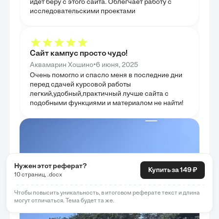
идет беру с этого сайта. Облегчает работу с
практических р
исследовательскими проектами
эффективности 
завершила анал
предложив кон
обозначенных п
Сайт кампус просто чудо!
•
Аквамарин Хошино
6 июня, 2025
Очень помогло и спасло меня в последние дни
перед сдачей курсовой работы
легкий,удобный,практичный лучше сайта с
подобными функциями и материалом не найти!
Нужен этот реферат?
Купить за 149 ₽
10 страниц, .docx
Чтобы повысить уникальность, в итоговом реферате текст и длина
могут отличаться. Тема будет та же.