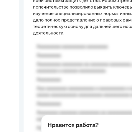
всей системы защиты детства. Рассмотрени
попечительстве позволило выявить ключевы
изучение специализированных нормативных
дало полное представление о правовых рам
теоретическую основу для дальнейшего исс
деятельности.
Aaaaaaaaa aaaaaaaaa aaaaaaaa
Aaaaaaaaa
Aaaaaaaaa aaaaaaaa aa aaaaaaa aaaaaaaa,
aaaaaaaa a aaaaaa aaaaaaaaaa.
Aaaaaaaaa
Aaa aaaaaaaa aaaaaaaaaa a aaaaaaaaaa a a
aaaaa aaaaaaaaaa-aaaaaaaaa aaaaaaaaaa 
Aaaaaaaaa
Aaaaaaaa aaaaaaa aaaaaaaa aa aaaaaaaaaa
aaaa aaaa.
Нравится работа?
Aaaaaaaaa