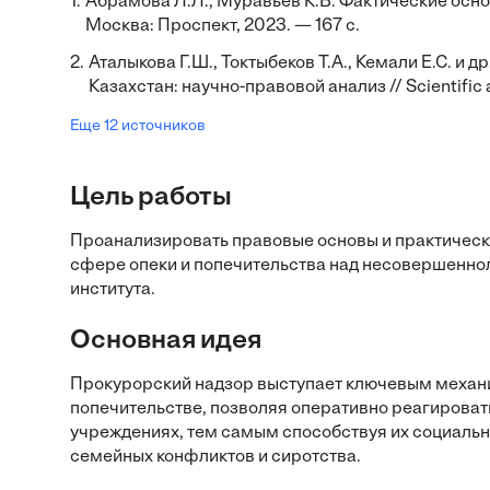
1.
Абрамова Л.Л., Муравьев К.В. Фактические осн
Москва: Проспект, 2023. — 167 с.
2.
Аталыкова Г.Ш., Токтыбеков Т.А., Кемали Е.С. и
Казахстан: научно-правовой анализ // Scientific 
Еще 12 источников
Цель работы
Проанализировать правовые основы и практически
сфере опеки и попечительства над несовершенно
института.
Основная идея
Прокурорский надзор выступает ключевым механи
попечительстве, позволяя оперативно реагироват
учреждениях, тем самым способствуя их социальн
семейных конфликтов и сиротства.