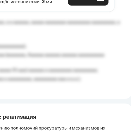
рждён источниками. Жми
aaaaa aaa, a aaaaaaaaaa, aaaaaa aaaaaa a aaaaaa.
, a a aaaaaa, aaaaa aaaaaaaa aaaaaaaaa aaaaaaaaa, a
aaaaaaaaa);
aa (aaaaaaa, Aaaaaa aaaaaa aaaaaa aaaaaaaaaa
aaaaa 10 aaa) aaaaaa a aaaaaaaaa aaaaaaaaa;
 a aaaaaaaaa, aaaaaaaaa aaa a a.a.);
: реализация
ению полномочий прокуратуры и механизмов их