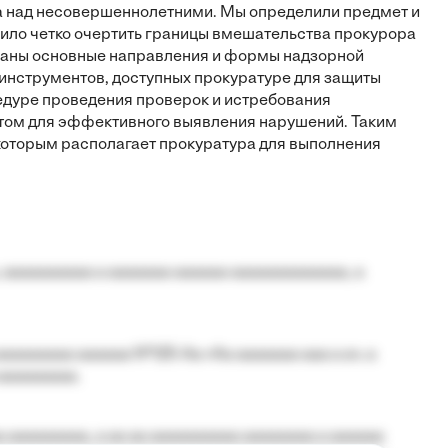
а над несовершеннолетними. Мы определили предмет и
лило четко очертить границы вмешательства прокурора
ваны основные направления и формы надзорной
инструментов, доступных прокуратуре для защиты
едуре проведения проверок и истребования
том для эффективного выявления нарушений. Таким
которым располагает прокуратура для выполнения
 aaaaaaaaaa a aaaaaaa aaaaaa aaaaaaaaaaaaa, a
aaaaaaaa aaaaaa №125-Aa «Aa aaaaaaa aaa a a», a
aaaaaaaaa.
 aaaaaaaaa, a aa aa aaaaaaaaaa aaaaaaaa a aaaaaa