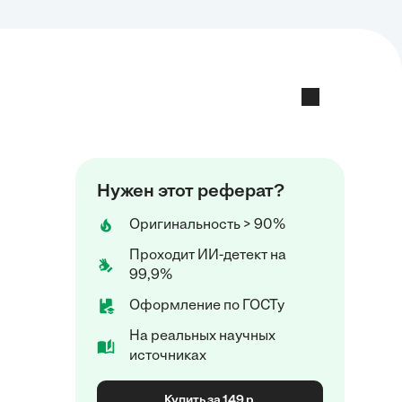
Нужен этот реферат?
Оригинальность > 90%
Проходит ИИ-детект на
99,9%
Оформление по ГОСТу
На реальных научных
источниках
Купить за 149 р.