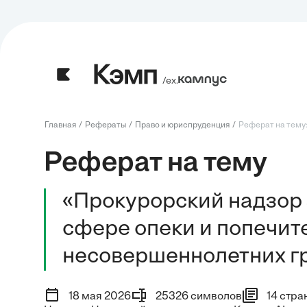
/ех.
Главная
Рефераты
Право и юриспруденция
Реферат на тему:
Реферат на тему
«Прокурорский надзор 
сфере опеки и попечит
несовершеннолетних г
18 мая 2026
25326 символов
14 стра