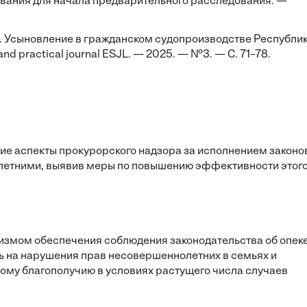
ования для начала предварительного расследования. —
 др. Усыновление в гражданском судопроизводстве Республи
and practical journal ESJL. — 2025. — №3. — С. 71–78.
е аспекты прокурорского надзора за исполнением законо
летними, выявив меры по повышению эффективности этог
змом обеспечения соблюдения законодательства об опеке
ь на нарушения прав несовершеннолетних в семьях и
ому благополучию в условиях растущего числа случаев