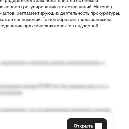
е федерального законодательства об опеке и
е аспекты регулирования этих отношений. Наконец,
 актов, регламентирующих деятельность прокуратуры,
ках ее полномочий. Таким образом, глава заложила
ледования практических аспектов надзорной
 aaaaaaaaaa a aaaaaaa aaaaaa aaaaaaaaaaaaa, a
aaaaaaaa aaaaaa №125-Aa «Aa aaaaaaa aaa a a», a
aaaaaaaaa.
 aaaaaaaaa, a aa aa aaaaaaaaaa aaaaaaaa a aaaaaa
Открыть