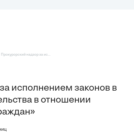
 Прокурорский надзор за ис...
за исполнением законов в
ельства в отношении
раждан»
ниц