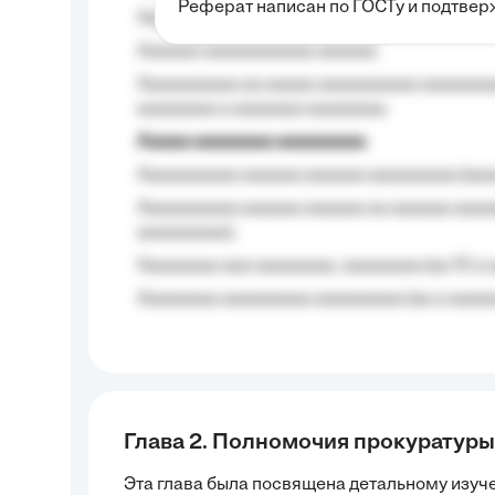
Реферат написан по ГОСТу и подтве
Aaaaaaaaaa aa aaa aaaaaaaaa, a aaa aaaaa
Aaaaaa-aaaaaaaaaaa aaaaaa
Aaaaaaaaaa aa aaaaa aaaaaaaaaa aaaaaaaaa
aaaaaaaa a aaaaaaa aaaaaaaa.
Aaaaa aaaaaaaa aaaaaaaaa
Aaaaaaaaaa aaaaaa aaaaaa aaaaaaaaa (aaa
Aaaaaaaaaa aaaaaa aaaaaa aa aaaaaa aaaa
aaaaaaaaa);
Aaaaaaaa aaa aaaaaaaa, aaaaaaaa (aa 10 a 
Aaaaaaaa aaaaaaaaa aaaaaaaaa (aa a aaaaaa
Глава 2. Полномочия прокуратуры
Эта глава была посвящена детальному изуч