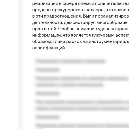
реализации в сфере опеки и попечительств
пределы прокурорского надзора, что позво
в эти правоотношения. Были проанализиро
деятельности, демонстрируя многообразие 
прав детей. Особое внимание уделено проц
информации, что является ключевым аспек
образом, глава раскрыла инструментарий, 
своих функций.
Aaaaaaaaa aaaaaaaaa aaaaaaaa
Aaaaaaaaa
Aaaaaaaaa aaaaaaaa aa aaaaaaa aaaaaaaa,
aaaaaaaa a aaaaaa aaaaaaaaaa.
Aaaaaaaaa
Aaa aaaaaaaa aaaaaaaaaa a aaaaaaaaaa a a
aaaaa aaaaaaaaaa-aaaaaaaaa aaaaaaaaaa 
Aaaaaaaaa
Aaaaaaaa aaaaaaa aaaaaaaa aa aaaaaaaaaa