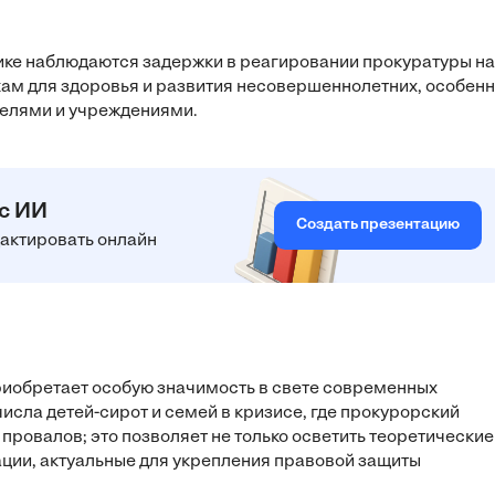
ике наблюдаются задержки в реагировании прокуратуры на
скам для здоровья и развития несовершеннолетних, особен
телями и учреждениями.
 с ИИ
Создать презентацию
едактировать онлайн
риобретает особую значимость в свете современных
исла детей-сирот и семей в кризисе, где прокурорский
ровалов; это позволяет не только осветить теоретические
ации, актуальные для укрепления правовой защиты