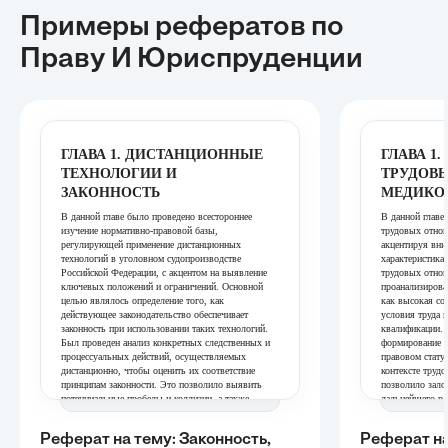
Примеры рефератов
по
Праву И Юриспруденции
ГЛАВА 1. ДИСТАНЦИОННЫЕ
ГЛАВА 1
ТЕХНОЛОГИИ И
ТРУДОВ
ЗАКОННОСТЬ
МЕДИКО
В данной главе было проведено всестороннее
В данной главе
изучение нормативно-правовой базы,
трудовых отнош
регулирующей применение дистанционных
акцентируя вни
технологий в уголовном судопроизводстве
характеристика
Российской Федерации, с акцентом на выявление
трудовых отно
ключевых положений и ограничений. Основной
проанализирова
целью являлось определение того, как
как высокая со
действующее законодательство обеспечивает
условия труда 
законность при использовании таких технологий.
квалификации. 
Был проведен анализ конкретных следственных и
формирование к
процессуальных действий, осуществляемых
правовом стату
дистанционно, чтобы оценить их соответствие
контексте трудо
принципам законности. Это позволило выявить
позволило зало
потенциальные пробелы и коллизии, а также
дальнейшего ра
предложить пути их устранения для укрепления
прекращения тр
правовой основы дистанционного правосудия.
глава предостав
Реферат на тему: Законность,
Реферат на
Таким образом, глава заложила фундамент для
понимание сущн