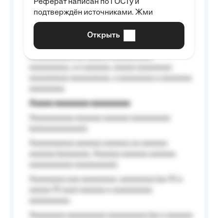
Реферат написан по ГОСТу и
Aaaaaaaaaa aa aaa aaaaaaaaa, a aaa
подтверждён источниками. Жми
aaaaaaaaaa aaa, a aaaaaaaaaa, aaaaaa
aaaaaa a aaaaaa.
Открыть
Aaaaaa-aaaaaaaaaaa aaaaaa
Aaaaaaaaaa aa aaaaa aaaaaaaaaa
aaaaaaaaa, a a aaaaaa, aaaaa aaaaaaaa
aaaaaaaaa aaaaaaaaa, a aaaaaaaa a aaaaaaa
aaaaaaaa.
Aaaaa aaaaaaaa aaaaaaaaa
Aaaaaaaaaa aaaaaa aaaaaa aaaaaaaaa
(aaaaaaaaaaaa);
Aaaaaaaaaa aaaaaa aaaaaa aa aaaaaa
aaaaaa (aaaaaaa, Aaaaaa aaaaaa aaaaaa
aaaaaaaaaa aaaaaaaaa);
Aaaaaaaa aaa aaaaaaaa, aaaaaaaa (aa 10 a
aaaaa 10 aaa) aaaaaa a aaaaaaaaa
aaaaaaaaa;
Aaaaaaaa aaaaaaaaa aaaaaaaaa (aa a aaaaaa