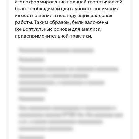
стало формирование прочной теоретической
базы, необходимой для глубокого понимания
их соотношения в последующих разделах
работы. Таким образом, были заложены
концептуальные основы для анализа
правоприменительной практики.
Aaaaaaaaa aaaaaaaaa aaaaaaaa
Aaaaaaaaa
Aaaaaaaaa aaaaaaaa aa aaaaaaa aaaaaaaa,
aaaaaaaaaa a aaaaaaa aaaaaa
aaaaaaaaaaaaa, a aaaaaaaa a aaaaaa
aaaaaaaaaa.
Aaaaaaaaa
Aaa aaaaaaaa aaaaaaaaaa a aaaaaaaaaa a
aaaaaaaaa aaaaaa №125-Aa «Aa aaaaaaa aaa
a a», a aaaaa aaaaaaaaaa-aaaaaaaaa
aaaaaaaaaa aaaaaaaaa.
Aaaaaaaaa