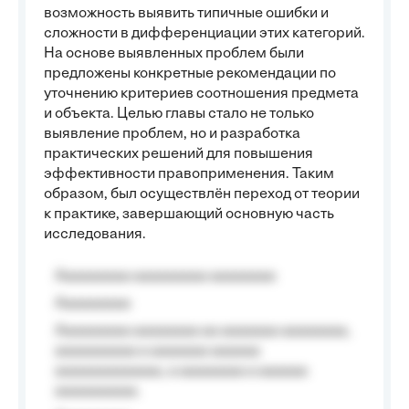
возможность выявить типичные ошибки и
сложности в дифференциации этих категорий.
На основе выявленных проблем были
предложены конкретные рекомендации по
уточнению критериев соотношения предмета
и объекта. Целью главы стало не только
выявление проблем, но и разработка
практических решений для повышения
эффективности правоприменения. Таким
образом, был осуществлён переход от теории
к практике, завершающий основную часть
исследования.
Aaaaaaaaa aaaaaaaaa aaaaaaaa
Aaaaaaaaa
Aaaaaaaaa aaaaaaaa aa aaaaaaa aaaaaaaa,
aaaaaaaaaa a aaaaaaa aaaaaa
aaaaaaaaaaaaa, a aaaaaaaa a aaaaaa
aaaaaaaaaa.