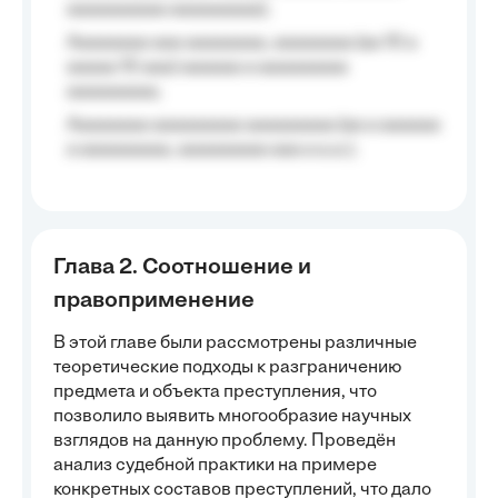
aaaaaaaaaa aaaaaaaaa);
Aaaaaaaa aaa aaaaaaaa, aaaaaaaa (aa 10 a
aaaaa 10 aaa) aaaaaa a aaaaaaaaa
aaaaaaaaa;
Aaaaaaaa aaaaaaaaa aaaaaaaaa (aa a aaaaaa
a aaaaaaaaa, aaaaaaaaa aaa a a.a.);
Глава 2. Соотношение и
правоприменение
В этой главе были рассмотрены различные
теоретические подходы к разграничению
предмета и объекта преступления, что
позволило выявить многообразие научных
взглядов на данную проблему. Проведён
анализ судебной практики на примере
конкретных составов преступлений, что дало