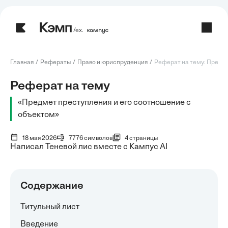
/ех.
Главная
Рефераты
Право и юриспруденция
Реферат на тему: Предмет
Реферат на тему
«Предмет преступления и его соотношение с
объектом»
18 мая 2026
7776 символов
4 страницы
Написал Теневой лис вместе с Кампус AI
Содержание
Титульный лист
Введение