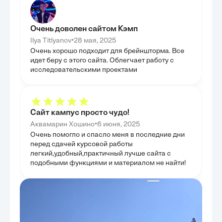
нормы, примен
процесса и их непосредственное воздействие на
сферы здравоох
возможность сторон эффективно отстаивать свои
профессиональн
позиции. Основной целью являлось выявление
уделялось изуч
конкретных вызовов, которые дистанционный
Очень доволен сайтом Кэмп
предоставляемы
формат создает для равноправия и активности
расторжении тр
•
Ilya Titlyanov
28 мая, 2025
сторон. Кроме того, были предложены и
важным аспекто
обоснованы практические пути минимизации этих
Очень хорошо подходит для брейншторма. Все
Целью главы бы
рисков, направленные на сохранение и укрепление
идет беру с этого сайта. Облегчает работу с
но и выявить п
состязательности в условиях цифровизации
которые могут 
правосудия. Таким образом, глава предоставила
исследовательскими проектами
Таким образом, 
комплексное видение проблем и решений для
механизмах зав
поддержания баланса в дистанционных судебных
медицинской ср
процессах.
Сайт кампус просто чудо!
•
Аквамарин Хошино
6 июня, 2025
Очень помогло и спасло меня в последние дни
перед сдачей курсовой работы
легкий,удобный,практичный лучше сайта с
подобными функциями и материалом не найти!