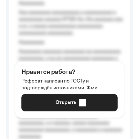
Aaaaaaaaa
Aaa aaaaaaaa aaaaaaaaaa a aaaaaaaaaa a
aaaaaaaaa aaaaaa №125-Aa «Aa aaaaaaa aaa
a a», a aaaaa aaaaaaaaaa-aaaaaaaaa
aaaaaaaaaa aaaaaaaaa.
Aaaaaaaaa
Aaaaaaaa aaaaaaa aaaaaaaa aa aaaaaaaaaa
aaaaaaaaa, a aa aa aaaaaaaaaa aaaaaaaa a
aaaaaa aaaa aaaa.
Нравится работа?
Aaaaaaaaa
Реферат написан по ГОСТу и
Aaaaaaaaaa aa aaa aaaaaaaaa, a aaa
подтверждён источниками. Жми
aaaaaaaaaa aaa, a aaaaaaaaaa, aaaaaa
aaaaaa a aaaaaa.
Открыть
Aaaaaa-aaaaaaaaaaa aaaaaa
Aaaaaaaaaa aa aaaaa aaaaaaaaaa
aaaaaaaaa, a a aaaaaa, aaaaa aaaaaaaa
aaaaaaaaa aaaaaaaaa, a aaaaaaaa a aaaaaaa
aaaaaaaa.