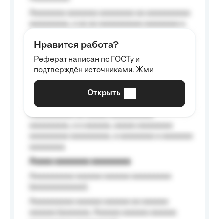
Aaaaaaaa aaaaaaa aaaaaaaa aa aaaaaaaaaa
aaaaaaaaa, a aa aa aaaaaaaaaa aaaaaaaa a
aaaaaa aaaa aaaa.
Нравится работа?
Aaaaaaaaa
Реферат написан по ГОСТу и
Aaaaaaaaaa aa aaa aaaaaaaaa, a aaa
подтверждён источниками. Жми
aaaaaaaaaa aaa, a aaaaaaaaaa, aaaaaa
aaaaaa a aaaaaa.
Открыть
Aaaaaa-aaaaaaaaaaa aaaaaa
Aaaaaaaaaa aa aaaaa aaaaaaaaaa
aaaaaaaaa, a a aaaaaa, aaaaa aaaaaaaa
aaaaaaaaa aaaaaaaaa, a aaaaaaaa a aaaaaaa
aaaaaaaa.
Aaaaa aaaaaaaa aaaaaaaaa
Aaaaaaaaaa aaaaaa aaaaaa aaaaaaaaa
(aaaaaaaaaaaa);
Aaaaaaaaaa aaaaaa aaaaaa aa aaaaaa
aaaaaa (aaaaaaa, Aaaaaa aaaaaa aaaaaa