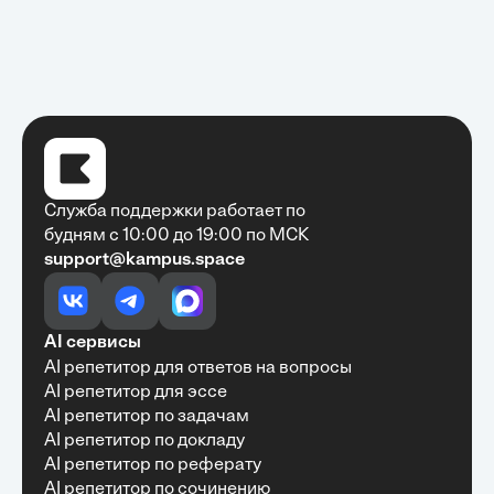
Служба поддержки работает по
будням с 10:00 до 19:00 по МСК
support@kampus.space
Очень быстро, недорого, качественно,
доступно
•
Алексей Антонов
27 мая, 2025
Обучение с Кампус Хаб — очень экономит
AI сервисы
время с возможностю узнать много новой и
AI репетитор для ответов на вопросы
полезной информации. Рекомендую ...
AI репетитор для эссе
AI репетитор по задачам
AI репетитор по докладу
AI репетитор по реферату
Рекомендую Кампус АИ всем, кто хочет
AI репетитор по сочинению