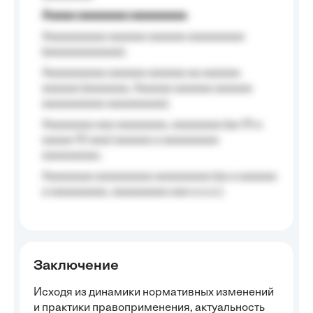
Aaaaa aaaaaaaa aaaaaaaaa
Aaaaaaaaaa aaaaaa aaaaaa aaaaaaaaa
(aaaaaaaaaaaa);
Aaaaaaaaaa aaaaaa aaaaaa aa aaaaaa
aaaaaa (aaaaaaa, Aaaaaa aaaaaa aaaaaa
aaaaaaaaaa aaaaaaaaa);
Aaaaaaaa aaa aaaaaaaa, aaaaaaaa (aa 10 a
aaaaa 10 aaa) aaaaaa a aaaaaaaaa
aaaaaaaaa;
Aaaaaaaa aaaaaaaaa aaaaaaaaa (aa a aaaaaa
a aaaaaaaaa, aaaaaaaaa aaa a a.a.);
Заключение
Исходя из динамики нормативных изменений
и практики правоприменения, актуальность