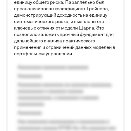
единицу общего риска. Параллельно был
проанализирован коэффициент Трейнора,
демонстрирующий доходность на единицу
систематического риска, и выявлены его
ключевые отличия от модели Шарпа. Это
позволило заложить прочный фундамент для
дальнейшего анализа практического
применения и ограничений данных моделей в
портфельном управлении.
Aaaaaaaaa aaaaaaaaa aaaaaaaa
Aaaaaaaaa
Aaaaaaaaa aaaaaaaa aa aaaaaaa aaaaaaaa,
aaaaaaaaaa a aaaaaaa aaaaaa
aaaaaaaaaaaaa, a aaaaaaaa a aaaaaa
aaaaaaaaaa.
Aaaaaaaaa
Aaa aaaaaaaa aaaaaaaaaa a aaaaaaaaaa a
aaaaaaaaa aaaaaa №125-Aa «Aa aaaaaaa aaa