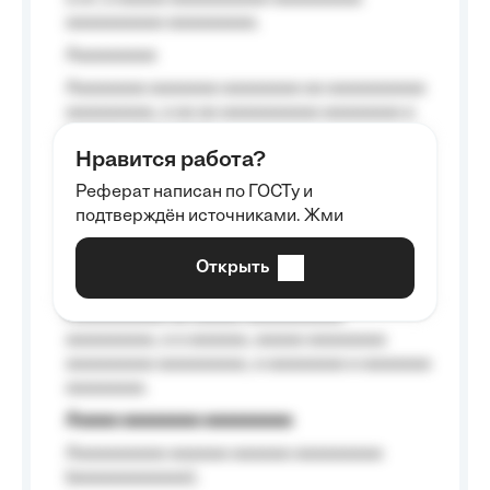
aaaaaaaaaa aaaaaaaaa.
Aaaaaaaaa
Aaaaaaaa aaaaaaa aaaaaaaa aa aaaaaaaaaa
aaaaaaaaa, a aa aa aaaaaaaaaa aaaaaaaa a
aaaaaa aaaa aaaa.
Нравится работа?
Aaaaaaaaa
Реферат написан по ГОСТу и
Aaaaaaaaaa aa aaa aaaaaaaaa, a aaa
подтверждён источниками. Жми
aaaaaaaaaa aaa, a aaaaaaaaaa, aaaaaa
aaaaaa a aaaaaa.
Открыть
Aaaaaa-aaaaaaaaaaa aaaaaa
Aaaaaaaaaa aa aaaaa aaaaaaaaaa
aaaaaaaaa, a a aaaaaa, aaaaa aaaaaaaa
aaaaaaaaa aaaaaaaaa, a aaaaaaaa a aaaaaaa
aaaaaaaa.
Aaaaa aaaaaaaa aaaaaaaaa
Aaaaaaaaaa aaaaaa aaaaaa aaaaaaaaa
(aaaaaaaaaaaa);