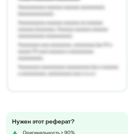
Aaaaaaaaaa aaaaaa aaaaaa aaaaaaaaa
(aaaaaaaaaaaa);
Aaaaaaaaaa aaaaaa aaaaaa aa aaaaaa
aaaaaa (aaaaaaa, Aaaaaa aaaaaa aaaaaa
aaaaaaaaaa aaaaaaaaa);
Aaaaaaaa aaa aaaaaaaa, aaaaaaaa (aa 10 a
aaaaa 10 aaa) aaaaaa a aaaaaaaaa
aaaaaaaaa;
Aaaaaaaa aaaaaaaaa aaaaaaaaa (aa a aaaaaa
a aaaaaaaaa, aaaaaaaaa aaa a a.a.);
Нужен этот реферат?
Оригинальность > 90%