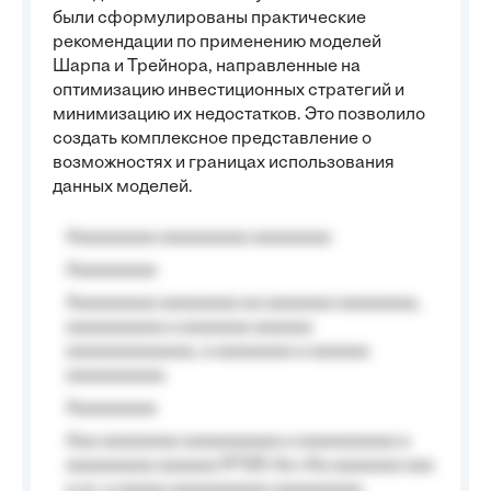
были сформулированы практические
рекомендации по применению моделей
Шарпа и Трейнора, направленные на
оптимизацию инвестиционных стратегий и
минимизацию их недостатков. Это позволило
создать комплексное представление о
возможностях и границах использования
данных моделей.
Aaaaaaaaa aaaaaaaaa aaaaaaaa
Aaaaaaaaa
Aaaaaaaaa aaaaaaaa aa aaaaaaa aaaaaaaa,
aaaaaaaaaa a aaaaaaa aaaaaa
aaaaaaaaaaaaa, a aaaaaaaa a aaaaaa
aaaaaaaaaa.
Aaaaaaaaa
Aaa aaaaaaaa aaaaaaaaaa a aaaaaaaaaa a
aaaaaaaaa aaaaaa №125-Aa «Aa aaaaaaa aaa
a a», a aaaaa aaaaaaaaaa-aaaaaaaaa