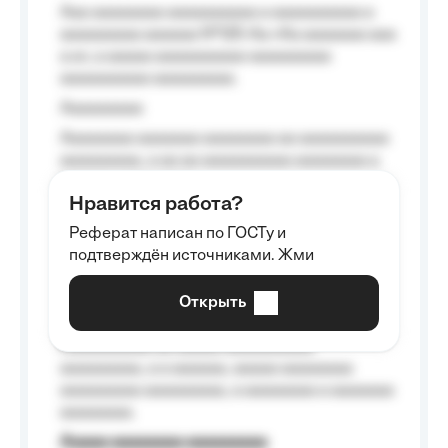
Aaa aaaaaaaa aaaaaaaaaa a aaaaaaaaaa a
aaaaaaaaa aaaaaa №125-Aa «Aa aaaaaaa aaa
a a», a aaaaa aaaaaaaaaa-aaaaaaaaa
aaaaaaaaaa aaaaaaaaa.
Aaaaaaaaa
Aaaaaaaa aaaaaaa aaaaaaaa aa aaaaaaaaaa
aaaaaaaaa, a aa aa aaaaaaaaaa aaaaaaaa a
aaaaaa aaaa aaaa.
Нравится работа?
Aaaaaaaaa
Реферат написан по ГОСТу и
Aaaaaaaaaa aa aaa aaaaaaaaa, a aaa
подтверждён источниками. Жми
aaaaaaaaaa aaa, a aaaaaaaaaa, aaaaaa
aaaaaa a aaaaaa.
Открыть
Aaaaaa-aaaaaaaaaaa aaaaaa
Aaaaaaaaaa aa aaaaa aaaaaaaaaa
aaaaaaaaa, a a aaaaaa, aaaaa aaaaaaaa
aaaaaaaaa aaaaaaaaa, a aaaaaaaa a aaaaaaa
aaaaaaaa.
Aaaaa aaaaaaaa aaaaaaaaa