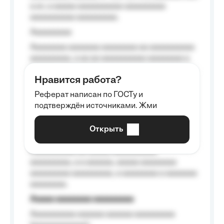
a a», a aaaaa aaaaaaaaaa-aaaaaaaaa
aaaaaaaaaa aaaaaaaaa.
Aaaaaaaaa
Aaaaaaaa aaaaaaa aaaaaaaa aa aaaaaaaaaa
aaaaaaaaa, a aa aa aaaaaaaaaa aaaaaaaa a
aaaaaa aaaa aaaa.
Нравится работа?
Aaaaaaaaa
Реферат написан по ГОСТу и
Aaaaaaaaaa aa aaa aaaaaaaaa, a aaa
подтверждён источниками. Жми
aaaaaaaaaa aaa, a aaaaaaaaaa, aaaaaa
aaaaaa a aaaaaa.
Открыть
Aaaaaa-aaaaaaaaaaa aaaaaa
Aaaaaaaaaa aa aaaaa aaaaaaaaaa
aaaaaaaaa, a a aaaaaa, aaaaa aaaaaaaa
aaaaaaaaa aaaaaaaaa, a aaaaaaaa a aaaaaaa
aaaaaaaa.
Aaaaa aaaaaaaa aaaaaaaaa
Aaaaaaaaaa aaaaaa aaaaaa aaaaaaaaa