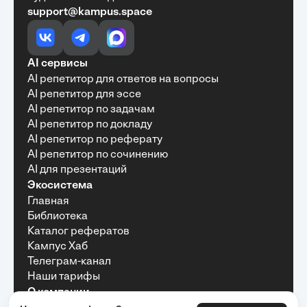
support@kampus.space
Очень быстро, недорого, качественно,
доступно
•
Алексей Антонов
27 мая, 2025
Обучение с Кампус Хаб — очень экономит
AI сервисы
время с возможностю узнать много новой и
AI репетитор для ответов на вопросы
полезной информации. Рекомендую ...
AI репетитор для эссе
AI репетитор по задачам
AI репетитор по докладу
AI репетитор по реферату
Рекомендую Кампус АИ всем, кто хочет
AI репетитор по сочинению
учиться эффективно и с комфортом
AI для презентаций
•
Марина Щербакова
22 мая, 2025
Экосистема
Пользуюсь сайтом Кампус АИ уже несколько
Главная
месяцев и хочу отметить высокий уровень
Библиотека
удобства и информативности. Платформа
отлично подходит как для самостоятельного
Каталог рефератов
обучения, так и для профессионального
Кампус Хаб
развития — материалы структурированы,
Телеграм-канал
подача информации понятная, много практики и
Наши тарифы
актуальных примеров.
О компании