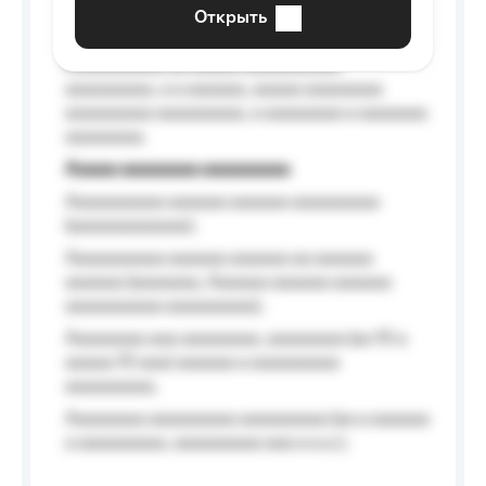
aaaaaa a aaaaaa.
Открыть
Aaaaaa-aaaaaaaaaaa aaaaaa
Aaaaaaaaaa aa aaaaa aaaaaaaaaa
aaaaaaaaa, a a aaaaaa, aaaaa aaaaaaaa
aaaaaaaaa aaaaaaaaa, a aaaaaaaa a aaaaaaa
aaaaaaaa.
Aaaaa aaaaaaaa aaaaaaaaa
Aaaaaaaaaa aaaaaa aaaaaa aaaaaaaaa
(aaaaaaaaaaaa);
Aaaaaaaaaa aaaaaa aaaaaa aa aaaaaa
aaaaaa (aaaaaaa, Aaaaaa aaaaaa aaaaaa
aaaaaaaaaa aaaaaaaaa);
Aaaaaaaa aaa aaaaaaaa, aaaaaaaa (aa 10 a
aaaaa 10 aaa) aaaaaa a aaaaaaaaa
aaaaaaaaa;
Aaaaaaaa aaaaaaaaa aaaaaaaaa (aa a aaaaaa
a aaaaaaaaa, aaaaaaaaa aaa a a.a.);