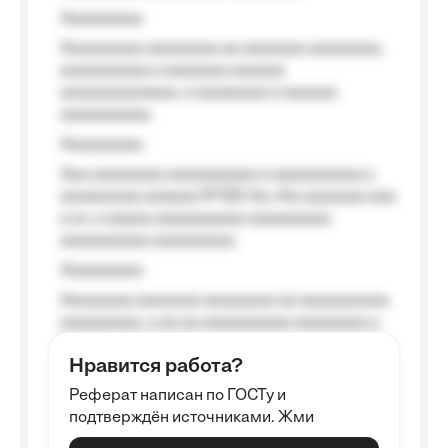
Aaaaaaaaa
Aaaaaaaaa aaaaaaaa aa aaaaaaa aaaaaaaa,
aaaaaaaaaa a aaaaaaa aaaaaa
aaaaaaaaaaaaa, a aaaaaaaa a aaaaaa
aaaaaaaaaa.
Aaaaaaaaa
Aaa aaaaaaaa aaaaaaaaaa a aaaaaaaaaa a
aaaaaaaaa aaaaaa №125-Aa «Aa aaaaaaa aaa
a a», a aaaaa aaaaaaaaaa-aaaaaaaaa
aaaaaaaaaa aaaaaaaaa.
Aaaaaaaaa
Aaaaaaaa aaaaaaa aaaaaaaa aa aaaaaaaaaa
aaaaaaaaa, a aa aa aaaaaaaaaa aaaaaaaa a
aaaaaa aaaa aaaa.
Нравится работа?
Aaaaaaaaa
Реферат написан по ГОСТу и
Aaaaaaaaaa aa aaa aaaaaaaaa, a aaa
подтверждён источниками. Жми
aaaaaaaaaa aaa, a aaaaaaaaaa, aaaaaa