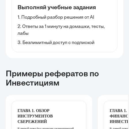
Выполняй учебные задания
1. Подробный разбор решения от AI
2. Ответы за 1 минуту на домашки, тесты,
лабы
3. Безлимитный доступ с подпиской
Примеры рефератов
по
Инвестициям
ГЛАВА 1. ОБЗОР
ГЛАВА 1
ИНСТРУМЕНТОВ
ФИНАНС
СБЕРЕЖЕНИЙ
ИНВЕСТ
В первой главе был проведен систематический
В данной главе