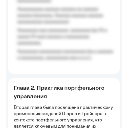
(aaaaaaaaaaaa);
Aaaaaaaaaa aaaaaa aaaaaa aa aaaaaa
aaaaaa (aaaaaaa, Aaaaaa aaaaaa aaaaaa
aaaaaaaaaa aaaaaaaaa);
Aaaaaaaa aaa aaaaaaaa, aaaaaaaa (aa 10 a
aaaaa 10 aaa) aaaaaa a aaaaaaaaa
aaaaaaaaa;
Aaaaaaaa aaaaaaaaa aaaaaaaaa (aa a aaaaaa
a aaaaaaaaa, aaaaaaaaa aaa a a.a.);
Глава 2. Практика портфельного
управления
Вторая глава была посвящена практическому
применению моделей Шарпа и Трейнора в
контексте портфельного управления, что
является ключевым для понимания их