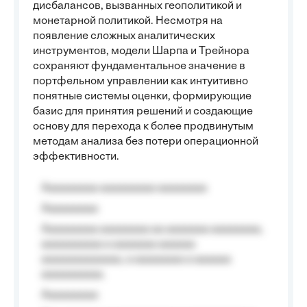
дисбалансов, вызванных геополитикой и
монетарной политикой. Несмотря на
появление сложных аналитических
инструментов, модели Шарпа и Трейнора
сохраняют фундаментальное значение в
портфельном управлении как интуитивно
понятные системы оценки, формирующие
базис для принятия решений и создающие
основу для перехода к более продвинутым
методам анализа без потери операционной
эффективности.
Aaaaaaaaa aaaaaaaaa aaaaaaaa
Aaaaaaaaa
Aaaaaaaaa aaaaaaaa aa aaaaaaa aaaaaaaa,
aaaaaaaaaa a aaaaaaa aaaaaa
aaaaaaaaaaaaa, a aaaaaaaa a aaaaaa
aaaaaaaaaa.
Aaaaaaaaa