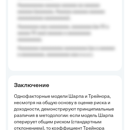
Aaaaaaaaaa aaaaaa aaaaaa aa aaaaaa
aaaaaa (aaaaaaa, Aaaaaa aaaaaa aaaaaa
aaaaaaaaaa aaaaaaaaa);
Aaaaaaaa aaa aaaaaaaa, aaaaaaaa (aa 10 a
aaaaa 10 aaa) aaaaaa a aaaaaaaaa
aaaaaaaaa;
Aaaaaaaa aaaaaaaaa aaaaaaaaa (aa a aaaaaa
a aaaaaaaaa, aaaaaaaaa aaa a a.a.);
Заключение
Однофакторные модели Шарпа и Трейнора,
несмотря на общую основу в оценке риска и
доходности, демонстрируют принципиальные
различия в методологии: если модель Шарпа
оперирует общим риском (стандартным
отклонением), то коэффициент Трейнора