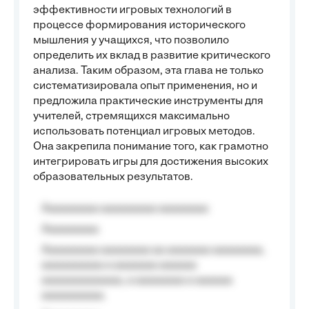
эффективности игровых технологий в
процессе формирования исторического
мышления у учащихся, что позволило
определить их вклад в развитие критического
анализа. Таким образом, эта глава не только
систематизировала опыт применения, но и
предложила практические инструменты для
учителей, стремящихся максимально
использовать потенциал игровых методов.
Она закрепила понимание того, как грамотно
интегрировать игры для достижения высоких
образовательных результатов.
Aaaaaaaaa aaaaaaaaa aaaaaaaa
Aaaaaaaaa
Aaaaaaaaa aaaaaaaa aa aaaaaaa aaaaaaaa,
aaaaaaaaaa a aaaaaaa aaaaaa
aaaaaaaaaaaaa, a aaaaaaaa a aaaaaa
aaaaaaaaaa.