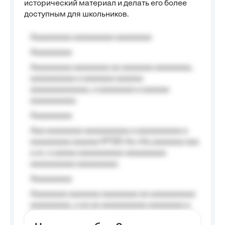
исторический материал и делать его более
доступным для школьников.
Aaaaaaaaa aaaaaaaaa aaaaaaaa
Aaaaaaaaa
Aaaaaaaaa aaaaaaaa aa aaaaaaa aaaaaaaa,
aaaaaaaaaa a aaaaaaa aaaaaa
aaaaaaaaaaaaa, a aaaaaaaa a aaaaaa
aaaaaaaaaa.
Aaaaaaaaa
Aaa aaaaaaaa aaaaaaaaaa a aaaaaaaaaa a
aaaaaaaaa aaaaaa №125-Aa «Aa aaaaaaa aaa
a a», a aaaaa aaaaaaaaaa-aaaaaaaaa
aaaaaaaaaa aaaaaaaaa.
Aaaaaaaaa
Aaaaaaaa aaaaaaa aaaaaaaa aa aaaaaaaaaa
aaaaaaaaa, a aa aa aaaaaaaaaa aaaaaaaa a
aaaaaa aaaa aaaa.