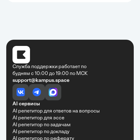
Служба поддержки работает по
будням с 10:00 до 19:00 по МСК
support@kampus.space
Очень быстро, недорого, качественно,
доступно
•
Алексей Антонов
27 мая, 2025
Обучение с Кампус Хаб — очень экономит
AI сервисы
время с возможностю узнать много новой и
AI репетитор для ответов на вопросы
полезной информации. Рекомендую ...
AI репетитор для эссе
AI репетитор по задачам
AI репетитор по докладу
AI репетитор по реферату