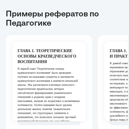
Примеры рефератов
по
Педагогике
ГЛАВА 1. ТЕОРЕТИЧЕСКИЕ
ГЛАВА 1
ОСНОВЫ КРАЕВЕДЧЕСКОГО
И ПРАКТ
ВОСПИТАНИЯ
В данной главе
нормативно-пр
В первой главе 'Теоретические основы
образование де
краеведческого воспитания' было проведено
позволило выяв
глубокое исследование сущности и значимости
соответствия м
краеведческого воспитания в контексте начальной
исследовано, ка
школы. Мы рассмотрели ключевые психолого-
интегрирует по
педагогические предпосылки, которые
инвалидов, и н
способствуют формированию уважительного
имплементируют
отношения к родному краю у младших
представлен об
школьников, выявив их возрастные и когнитивные
инклюзивного о
особенности. Особое внимание было уделено
их эффективнос
детальному анализу понятия 'уважительное
особенности, 
отношение', его структурных элементов и
дальнейшего из
компонентов, что позволило заложить прочный
Целью главы б
теоретический фундамент для дальнейшего
понимания конт
практического исследования. Таким образом, эта
психологически