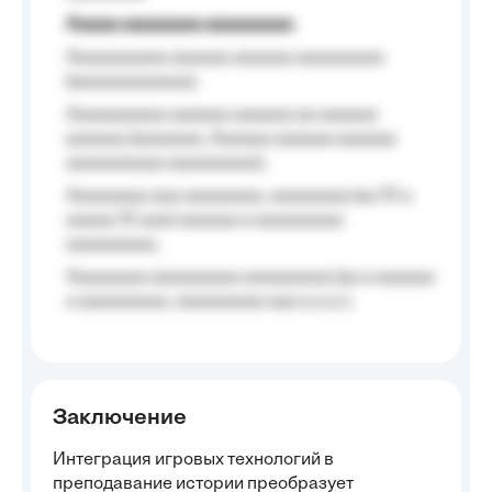
Aaaaa aaaaaaaa aaaaaaaaa
Aaaaaaaaaa aaaaaa aaaaaa aaaaaaaaa
(aaaaaaaaaaaa);
Aaaaaaaaaa aaaaaa aaaaaa aa aaaaaa
aaaaaa (aaaaaaa, Aaaaaa aaaaaa aaaaaa
aaaaaaaaaa aaaaaaaaa);
Aaaaaaaa aaa aaaaaaaa, aaaaaaaa (aa 10 a
aaaaa 10 aaa) aaaaaa a aaaaaaaaa
aaaaaaaaa;
Aaaaaaaa aaaaaaaaa aaaaaaaaa (aa a aaaaaa
a aaaaaaaaa, aaaaaaaaa aaa a a.a.);
Заключение
Интеграция игровых технологий в
преподавание истории преобразует