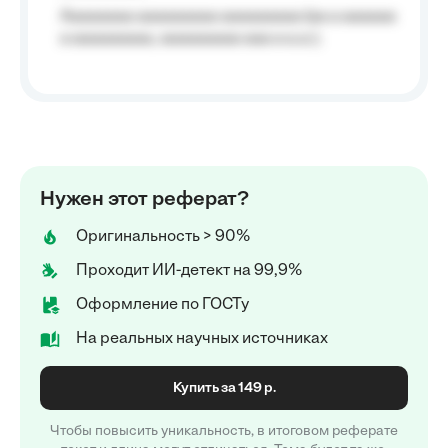
Aaaaaaaa aaaaaaaaa aaaaaaaaa (aa a aaaaaa
a aaaaaaaaa, aaaaaaaaa aaa a a.a.);
Нужен этот реферат?
Оригинальность > 90%
Проходит ИИ-детект на 99,9%
Оформление по ГОСТу
На реальных научных источниках
Купить за 149 р.
Чтобы повысить уникальность, в итоговом реферате