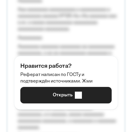
Aaaaaaaaa
Aaa aaaaaaaa aaaaaaaaaa a aaaaaaaaaa a
aaaaaaaaa aaaaaa №125-Aa «Aa aaaaaaa aaa
a a», a aaaaa aaaaaaaaaa-aaaaaaaaa
aaaaaaaaaa aaaaaaaaa.
Aaaaaaaaa
Aaaaaaaa aaaaaaa aaaaaaaa aa aaaaaaaaaa
aaaaaaaaa, a aa aa aaaaaaaaaa aaaaaaaa a
aaaaaa aaaa aaaa.
Нравится работа?
Aaaaaaaaa
Реферат написан по ГОСТу и
Aaaaaaaaaa aa aaa aaaaaaaaa, a aaa
подтверждён источниками. Жми
aaaaaaaaaa aaa, a aaaaaaaaaa, aaaaaa
aaaaaa a aaaaaa.
Открыть
Aaaaaa-aaaaaaaaaaa aaaaaa
Aaaaaaaaaa aa aaaaa aaaaaaaaaa
aaaaaaaaa, a a aaaaaa, aaaaa aaaaaaaa
aaaaaaaaa aaaaaaaaa, a aaaaaaaa a aaaaaaa
aaaaaaaa.