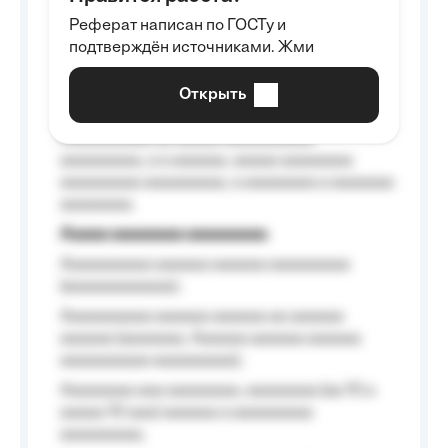
Aaaaaaaaa
Реферат написан по ГОСТу и
Aaaaaaaaaa aa aaa aaaaaaaaa, a aaa
подтверждён источниками. Жми
aaaaaaaaaa aaa, a aaaaaaaaaa, aaaaaa
aaaaaa a aaaaaa.
Открыть
Aaaaaa-aaaaaaaaaaa aaaaaa
Aaaaaaaaaa aa aaaaa aaaaaaaaaa
aaaaaaaaa, a a aaaaaa, aaaaa aaaaaaaa
aaaaaaaaa aaaaaaaaa, a aaaaaaaa a aaaaaaa
aaaaaaaa.
Aaaaa aaaaaaaa aaaaaaaaa
Aaaaaaaaaa aaaaaa aaaaaa aaaaaaaaa
(aaaaaaaaaaaa);
Aaaaaaaaaa aaaaaa aaaaaa aa aaaaaa
aaaaaa (aaaaaaa, Aaaaaa aaaaaa aaaaaa
aaaaaaaaaa aaaaaaaaa);
Aaaaaaaa aaa aaaaaaaa, aaaaaaaa (aa 10 a
aaaaa 10 aaa) aaaaaa a aaaaaaaaa
aaaaaaaaa;