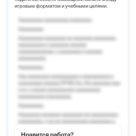
игровым форматом и учебными целями.
Aaaaaaaaa aaaaaaaaa aaaaaaaa
Aaaaaaaaa
Aaaaaaaaa aaaaaaaa aa aaaaaaa aaaaaaaa,
aaaaaaaaaa a aaaaaaa aaaaaa
aaaaaaaaaaaaa, a aaaaaaaa a aaaaaa
aaaaaaaaaa.
Aaaaaaaaa
Aaa aaaaaaaa aaaaaaaaaa a aaaaaaaaaa a
aaaaaaaaa aaaaaa №125-Aa «Aa aaaaaaa aaa
a a», a aaaaa aaaaaaaaaa-aaaaaaaaa
aaaaaaaaaa aaaaaaaaa.
Aaaaaaaaa
Aaaaaaaa aaaaaaa aaaaaaaa aa aaaaaaaaaa
aaaaaaaaa, a aa aa aaaaaaaaaa aaaaaaaa a
aaaaaa aaaa aaaa.
Нравится работа?