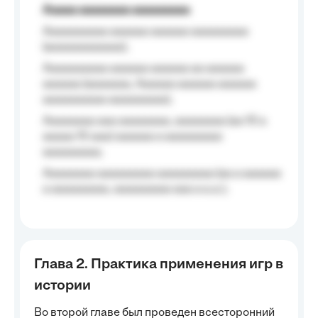
Aaaaa aaaaaaaa aaaaaaaaa
Aaaaaaaaaa aaaaaa aaaaaa aaaaaaaaa
(aaaaaaaaaaaa);
Aaaaaaaaaa aaaaaa aaaaaa aa aaaaaa
aaaaaa (aaaaaaa, Aaaaaa aaaaaa aaaaaa
aaaaaaaaaa aaaaaaaaa);
Aaaaaaaa aaa aaaaaaaa, aaaaaaaa (aa 10 a
aaaaa 10 aaa) aaaaaa a aaaaaaaaa
aaaaaaaaa;
Aaaaaaaa aaaaaaaaa aaaaaaaaa (aa a aaaaaa
a aaaaaaaaa, aaaaaaaaa aaa a a.a.);
Глава 2. Практика применения игр в
истории
Во второй главе был проведен всесторонний