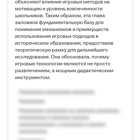
объясняют влияние игровых методов на
мотивацию и уровень вовлеченности
школьников. Таким образом, эта глава
заложила фундаментальную базу для
понимания механизмов и преимуществ
использования игровых подходов в
историческом образовании, предоставив
теоретическую рамку для дальнейшего
исследования. Она обосновала, почему
игровые технологии являются не просто
развлечением, а мощным дидактическим
инструментом.
Aaaaaaaaa aaaaaaaaa aaaaaaaa
Aaaaaaaaa
Aaaaaaaaa aaaaaaaa aa aaaaaaa aaaaaaaa,
aaaaaaaaaa a aaaaaaa aaaaaa
aaaaaaaaaaaaa, a aaaaaaaa a aaaaaa
aaaaaaaaaa.