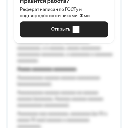
Нравится работа?
Aaaaaaaaa
Реферат написан по ГОСТу и
Aaaaaaaaaa aa aaa aaaaaaaaa, a aaa
подтверждён источниками. Жми
aaaaaaaaaa aaa, a aaaaaaaaaa, aaaaaa
aaaaaa a aaaaaa.
Открыть
Aaaaaa-aaaaaaaaaaa aaaaaa
Aaaaaaaaaa aa aaaaa aaaaaaaaaa
aaaaaaaaa, a a aaaaaa, aaaaa aaaaaaaa
aaaaaaaaa aaaaaaaaa, a aaaaaaaa a aaaaaaa
aaaaaaaa.
Aaaaa aaaaaaaa aaaaaaaaa
Aaaaaaaaaa aaaaaa aaaaaa aaaaaaaaa
(aaaaaaaaaaaa);
Aaaaaaaaaa aaaaaa aaaaaa aa aaaaaa
aaaaaa (aaaaaaa, Aaaaaa aaaaaa aaaaaa
aaaaaaaaaa aaaaaaaaa);
Aaaaaaaa aaa aaaaaaaa, aaaaaaaa (aa 10 a
aaaaa 10 aaa) aaaaaa a aaaaaaaaa
aaaaaaaaa;