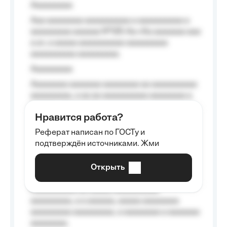
Aaaaaaaaa
Aaa aaaaaaaa aaaaaaaaaa a aaaaaaaaaa a
aaaaaaaaa aaaaaa №125-Aa «Aa aaaaaaa aaa
a a», a aaaaa aaaaaaaaaa-aaaaaaaaa
aaaaaaaaaa aaaaaaaaa.
Aaaaaaaaa
Aaaaaaaa aaaaaaa aaaaaaaa aa aaaaaaaaaa
aaaaaaaaa, a aa aa aaaaaaaaaa aaaaaaaa a
aaaaaa aaaa aaaa.
Нравится работа?
Aaaaaaaaa
Реферат написан по ГОСТу и
Aaaaaaaaaa aa aaa aaaaaaaaa, a aaa
подтверждён источниками. Жми
aaaaaaaaaa aaa, a aaaaaaaaaa, aaaaaa
aaaaaa a aaaaaa.
Открыть
Aaaaaa-aaaaaaaaaaa aaaaaa
Aaaaaaaaaa aa aaaaa aaaaaaaaaa
aaaaaaaaa, a a aaaaaa, aaaaa aaaaaaaa
aaaaaaaaa aaaaaaaaa, a aaaaaaaa a aaaaaaa
aaaaaaaa.