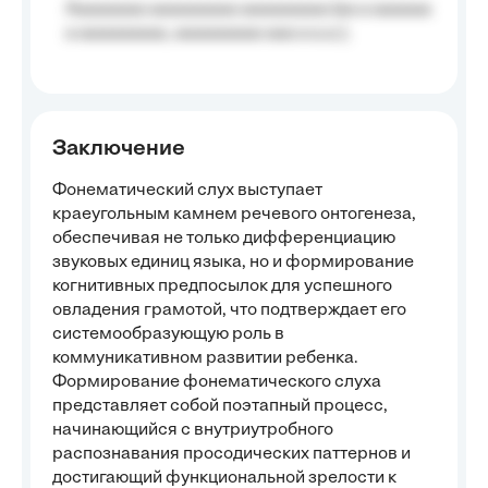
Aaaaaaaa aaaaaaaaa aaaaaaaaa (aa a aaaaaa
a aaaaaaaaa, aaaaaaaaa aaa a a.a.);
Заключение
Фонематический слух выступает
краеугольным камнем речевого онтогенеза,
обеспечивая не только дифференциацию
звуковых единиц языка, но и формирование
когнитивных предпосылок для успешного
овладения грамотой, что подтверждает его
системообразующую роль в
коммуникативном развитии ребенка.
Формирование фонематического слуха
представляет собой поэтапный процесс,
начинающийся с внутриутробного
распознавания просодических паттернов и
достигающий функциональной зрелости к