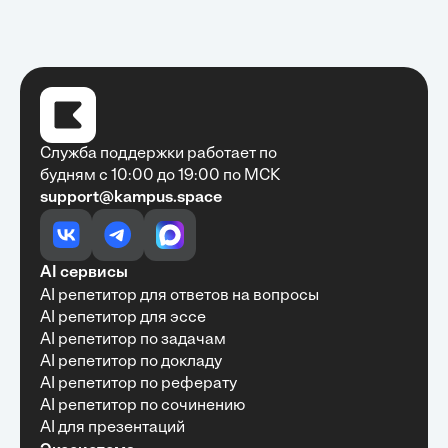
Служба поддержки работает по
будням с 10:00 до 19:00 по МСК
support@kampus.space
Очень быстро, недорого, качественно,
доступно
•
Алексей Антонов
27 мая, 2025
Обучение с Кампус Хаб — очень экономит
AI сервисы
время с возможностю узнать много новой и
AI репетитор для ответов на вопросы
полезной информации. Рекомендую ...
AI репетитор для эссе
AI репетитор по задачам
AI репетитор по докладу
AI репетитор по реферату
Рекомендую Кампус АИ всем, кто хочет
AI репетитор по сочинению
учиться эффективно и с комфортом
AI для презентаций
•
Марина Щербакова
22 мая, 2025