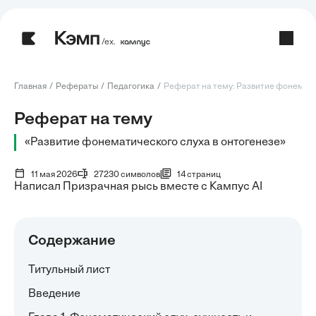
/ех.
Главная
Рефераты
Педагогика
Реферат на тему: Развитие фонемати
Реферат на тему
«Развитие фонематического слуха в онтогенезе»
11 мая 2026
27230 символов
14 страниц
Написал Призрачная рысь вместе с Кампус AI
Содержание
Титульный лист
Введение