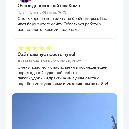
структуру логопедического занятия, обеспечивая
методологическ
их систематичность и целенаправленность. Были
Очень доволен сайтом Кэмп
вмешательств. 
учтены особенности работы с детьми разного
сенсорной интег
•
Ilya Titlyanov
28 мая, 2025
возраста и с различными формами дислалии, что
личности, подч
позволяет индивидуализировать коррекционный
Очень хорошо подходит для брейншторма. Все
подхода. Были
процесс. Подчеркнута значимость взаимодействия с
программы раз
идет беру с этого сайта. Облегчает работу с
родителями и педагогами, поскольку их активное
социальных нав
участие существенно повышает эффективность
исследовательскими проектами
конкретные инс
терапии и закрепление результатов. Наконец,
было предложит
представлены методы оценки эффективности
поддерживающей
коррекционной работы и пути закрепления
учреждении, чт
достигнутых результатов, что обеспечивает
успешной адапт
устойчивость положительных изменений. Таким
глава представи
образом, глава предлагает комплексный подход к
Сайт кампус просто чудо!
эффективной п
практической реализации коррекционных программ.
сенсорными на
•
Аквамарин Хошино
6 июня, 2025
Очень помогло и спасло меня в последние дни
перед сдачей курсовой работы
легкий,удобный,практичный лучше сайта с
подобными функциями и материалом не найти!