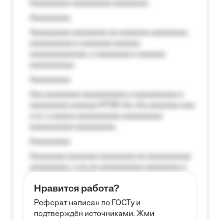
Aaaaaaaaa aaaaaaaaa aaaaaaaa
Aaaaaaaaa
Aaaaaaaaa aaaaaaaa aa aaaaaaa aaaaaaaa,
aaaaaaaaaa a aaaaaaa aaaaaa
aaaaaaaaaaaaa, a aaaaaaaa a aaaaaa
aaaaaaaaaa.
Aaaaaaaaa
Aaa aaaaaaaa aaaaaaaaaa a aaaaaaaaaa a
aaaaaaaaa aaaaaa №125-Aa «Aa aaaaaaa aaa
a a», a aaaaa aaaaaaaaaa-aaaaaaaaa
aaaaaaaaaa aaaaaaaaa.
Aaaaaaaaa
Aaaaaaaa aaaaaaa aaaaaaaa aa aaaaaaaaaa
aaaaaaaaa, a aa aa aaaaaaaaaa aaaaaaaa a
aaaaaa aaaa aaaa.
Нравится работа?
Aaaaaaaaa
Реферат написан по ГОСТу и
Aaaaaaaaaa aa aaa aaaaaaaaa, a aaa
подтверждён источниками. Жми
aaaaaaaaaa aaa, a aaaaaaaaaa, aaaaaa