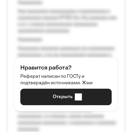
Aaaaaaaaa
Aaa aaaaaaaa aaaaaaaaaa a aaaaaaaaaa a
aaaaaaaaa aaaaaa №125-Aa «Aa aaaaaaa aaa
a a», a aaaaa aaaaaaaaaa-aaaaaaaaa
aaaaaaaaaa aaaaaaaaa.
Aaaaaaaaa
Aaaaaaaa aaaaaaa aaaaaaaa aa aaaaaaaaaa
aaaaaaaaa, a aa aa aaaaaaaaaa aaaaaaaa a
aaaaaa aaaa aaaa.
Нравится работа?
Aaaaaaaaa
Реферат написан по ГОСТу и
Aaaaaaaaaa aa aaa aaaaaaaaa, a aaa
подтверждён источниками. Жми
aaaaaaaaaa aaa, a aaaaaaaaaa, aaaaaa
aaaaaa a aaaaaa.
Открыть
Aaaaaa-aaaaaaaaaaa aaaaaa
Aaaaaaaaaa aa aaaaa aaaaaaaaaa
aaaaaaaaa, a a aaaaaa, aaaaa aaaaaaaa
aaaaaaaaa aaaaaaaaa, a aaaaaaaa a aaaaaaa
aaaaaaaa.