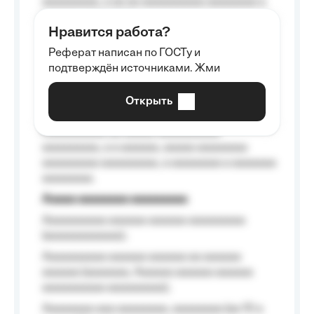
aaaaaaaaa, a aa aa aaaaaaaaaa aaaaaaaa a
aaaaaa aaaa aaaa.
Нравится работа?
Aaaaaaaaa
Реферат написан по ГОСТу и
Aaaaaaaaaa aa aaa aaaaaaaaa, a aaa
подтверждён источниками. Жми
aaaaaaaaaa aaa, a aaaaaaaaaa, aaaaaa
aaaaaa a aaaaaa.
Открыть
Aaaaaa-aaaaaaaaaaa aaaaaa
Aaaaaaaaaa aa aaaaa aaaaaaaaaa
aaaaaaaaa, a a aaaaaa, aaaaa aaaaaaaa
aaaaaaaaa aaaaaaaaa, a aaaaaaaa a aaaaaaa
aaaaaaaa.
Aaaaa aaaaaaaa aaaaaaaaa
Aaaaaaaaaa aaaaaa aaaaaa aaaaaaaaa
(aaaaaaaaaaaa);
Aaaaaaaaaa aaaaaa aaaaaa aa aaaaaa
aaaaaa (aaaaaaa, Aaaaaa aaaaaa aaaaaa
aaaaaaaaaa aaaaaaaaa);
Aaaaaaaa aaa aaaaaaaa, aaaaaaaa (aa 10 a