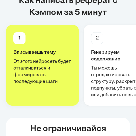
Как написать реферат с
Кэмпом за 5 минут
1
2
Вписываешь тему
Генерируем
содержание
От этого нейросеть будет
отталкиваться и
Ты можешь
формировать
отредактировать
последующие шаги
структуру: раскрыт
подпункты, убрать 
или добавить новы
Не ограничивайся