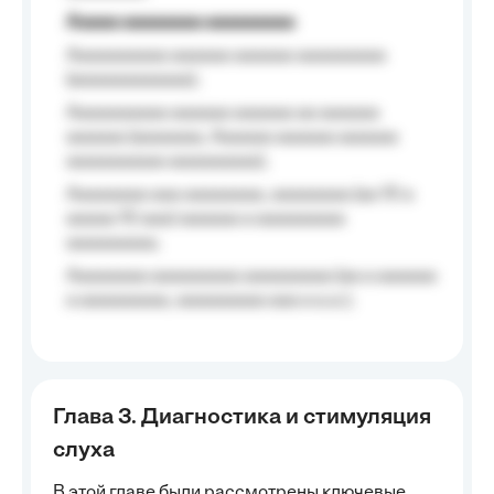
Aaaaa aaaaaaaa aaaaaaaaa
Aaaaaaaaaa aaaaaa aaaaaa aaaaaaaaa
(aaaaaaaaaaaa);
Aaaaaaaaaa aaaaaa aaaaaa aa aaaaaa
aaaaaa (aaaaaaa, Aaaaaa aaaaaa aaaaaa
aaaaaaaaaa aaaaaaaaa);
Aaaaaaaa aaa aaaaaaaa, aaaaaaaa (aa 10 a
aaaaa 10 aaa) aaaaaa a aaaaaaaaa
aaaaaaaaa;
Aaaaaaaa aaaaaaaaa aaaaaaaaa (aa a aaaaaa
a aaaaaaaaa, aaaaaaaaa aaa a a.a.);
Глава 3. Диагностика и стимуляция
слуха
В этой главе были рассмотрены ключевые