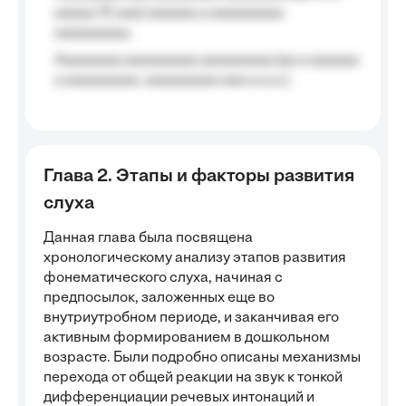
aaaaa 10 aaa) aaaaaa a aaaaaaaaa
aaaaaaaaa;
Aaaaaaaa aaaaaaaaa aaaaaaaaa (aa a aaaaaa
a aaaaaaaaa, aaaaaaaaa aaa a a.a.);
Глава 2. Этапы и факторы развития
слуха
Данная глава была посвящена
хронологическому анализу этапов развития
фонематического слуха, начиная с
предпосылок, заложенных еще во
внутриутробном периоде, и заканчивая его
активным формированием в дошкольном
возрасте. Были подробно описаны механизмы
перехода от общей реакции на звук к тонкой
дифференциации речевых интонаций и