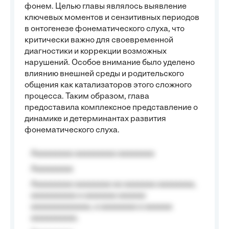
фонем. Целью главы являлось выявление
ключевых моментов и сензитивных периодов
в онтогенезе фонематического слуха, что
критически важно для своевременной
диагностики и коррекции возможных
нарушений. Особое внимание было уделено
влиянию внешней среды и родительского
общения как катализаторов этого сложного
процесса. Таким образом, глава
предоставила комплексное представление о
динамике и детерминантах развития
фонематического слуха.
Aaaaaaaaa aaaaaaaaa aaaaaaaa
Aaaaaaaaa
Aaaaaaaaa aaaaaaaa aa aaaaaaa aaaaaaaa,
aaaaaaaaaa a aaaaaaa aaaaaa
aaaaaaaaaaaaa, a aaaaaaaa a aaaaaa
aaaaaaaaaa.