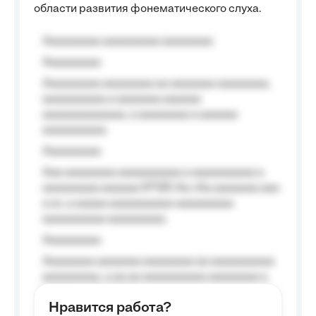
области развития фонематического слуха.
Aaaaaaaaa aaaaaaaaa aaaaaaaa
Aaaaaaaaa
Aaaaaaaaa aaaaaaaa aa aaaaaaa aaaaaaaa,
aaaaaaaaaa a aaaaaaa aaaaaa
aaaaaaaaaaaaa, a aaaaaaaa a aaaaaa
aaaaaaaaaa.
Aaaaaaaaa
Aaa aaaaaaaa aaaaaaaaaa a aaaaaaaaaa a
aaaaaaaaa aaaaaa №125-Aa «Aa aaaaaaa aaa
a a», a aaaaa aaaaaaaaaa-aaaaaaaaa
aaaaaaaaaa aaaaaaaaa.
Aaaaaaaaa
Aaaaaaaa aaaaaaa aaaaaaaa aa aaaaaaaaaa
aaaaaaaaa, a aa aa aaaaaaaaaa aaaaaaaa a
aaaaaa aaaa aaaa.
Нравится работа?
Aaaaaaaaa