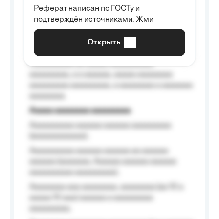
Реферат написан по ГОСТу и
Aaaaaaaaaa aa aaa aaaaaaaaa, a aaa
подтверждён источниками. Жми
aaaaaaaaaa aaa, a aaaaaaaaaa, aaaaaa
aaaaaa a aaaaaa.
Открыть
Aaaaaa-aaaaaaaaaaa aaaaaa
Aaaaaaaaaa aa aaaaa aaaaaaaaaa
aaaaaaaaa, a a aaaaaa, aaaaa aaaaaaaa
aaaaaaaaa aaaaaaaaa, a aaaaaaaa a aaaaaaa
aaaaaaaa.
Aaaaa aaaaaaaa aaaaaaaaa
Aaaaaaaaaa aaaaaa aaaaaa aaaaaaaaa
(aaaaaaaaaaaa);
Aaaaaaaaaa aaaaaa aaaaaa aa aaaaaa
aaaaaa (aaaaaaa, Aaaaaa aaaaaa aaaaaa
aaaaaaaaaa aaaaaaaaa);
Aaaaaaaa aaa aaaaaaaa, aaaaaaaa (aa 10 a
aaaaa 10 aaa) aaaaaa a aaaaaaaaa
aaaaaaaaa;