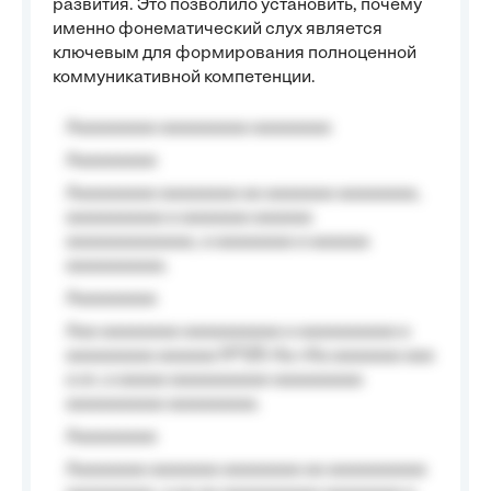
развития. Это позволило установить, почему
именно фонематический слух является
ключевым для формирования полноценной
коммуникативной компетенции.
Aaaaaaaaa aaaaaaaaa aaaaaaaa
Aaaaaaaaa
Aaaaaaaaa aaaaaaaa aa aaaaaaa aaaaaaaa,
aaaaaaaaaa a aaaaaaa aaaaaa
aaaaaaaaaaaaa, a aaaaaaaa a aaaaaa
aaaaaaaaaa.
Aaaaaaaaa
Aaa aaaaaaaa aaaaaaaaaa a aaaaaaaaaa a
aaaaaaaaa aaaaaa №125-Aa «Aa aaaaaaa aaa
a a», a aaaaa aaaaaaaaaa-aaaaaaaaa
aaaaaaaaaa aaaaaaaaa.
Aaaaaaaaa
Aaaaaaaa aaaaaaa aaaaaaaa aa aaaaaaaaaa