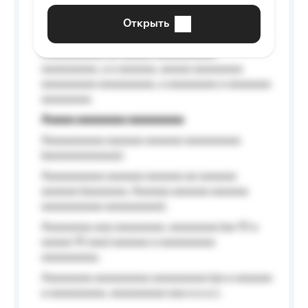
aaaaaa a aaaaaa.
Открыть
Aaaaaa-aaaaaaaaaaa aaaaaa
Aaaaaaaaaa aa aaaaa aaaaaaaaaa
aaaaaaaaa, a a aaaaaa, aaaaa aaaaaaaa
aaaaaaaaa aaaaaaaaa, a aaaaaaaa a aaaaaaa
aaaaaaaa.
Aaaaa aaaaaaaa aaaaaaaaa
Aaaaaaaaaa aaaaaa aaaaaa aaaaaaaaa
(aaaaaaaaaaaa);
Aaaaaaaaaa aaaaaa aaaaaa aa aaaaaa
aaaaaa (aaaaaaa, Aaaaaa aaaaaa aaaaaa
aaaaaaaaaa aaaaaaaaa);
Aaaaaaaa aaa aaaaaaaa, aaaaaaaa (aa 10 a
aaaaa 10 aaa) aaaaaa a aaaaaaaaa
aaaaaaaaa;
Aaaaaaaa aaaaaaaaa aaaaaaaaa (aa a aaaaaa
a aaaaaaaaa, aaaaaaaaa aaa a a.a.);