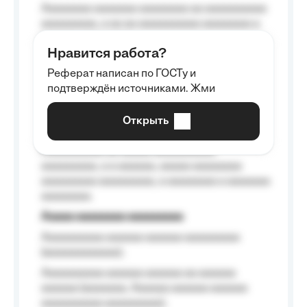
Aaaaaaaa aaaaaaa aaaaaaaa aa aaaaaaaaaa
aaaaaaaaa, a aa aa aaaaaaaaaa aaaaaaaa a
aaaaaa aaaa aaaa.
Нравится работа?
Aaaaaaaaa
Реферат написан по ГОСТу и
Aaaaaaaaaa aa aaa aaaaaaaaa, a aaa
подтверждён источниками. Жми
aaaaaaaaaa aaa, a aaaaaaaaaa, aaaaaa
aaaaaa a aaaaaa.
Открыть
Aaaaaa-aaaaaaaaaaa aaaaaa
Aaaaaaaaaa aa aaaaa aaaaaaaaaa
aaaaaaaaa, a a aaaaaa, aaaaa aaaaaaaa
aaaaaaaaa aaaaaaaaa, a aaaaaaaa a aaaaaaa
aaaaaaaa.
Aaaaa aaaaaaaa aaaaaaaaa
Aaaaaaaaaa aaaaaa aaaaaa aaaaaaaaa
(aaaaaaaaaaaa);
Aaaaaaaaaa aaaaaa aaaaaa aa aaaaaa
aaaaaa (aaaaaaa, Aaaaaa aaaaaa aaaaaa
aaaaaaaaaa aaaaaaaaa);