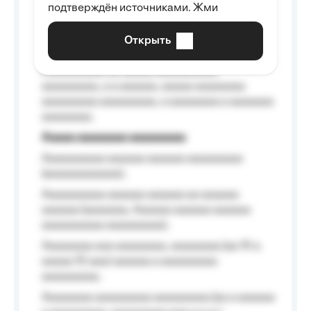
подтверждён источниками. Жми
aaaaaaaaaa aaa, a aaaaaaaaaa, aaaaaa
aaaaaa a aaaaaa.
Открыть
Aaaaaa-aaaaaaaaaaa aaaaaa
Aaaaaaaaaa aa aaaaa aaaaaaaaaa
aaaaaaaaa, a a aaaaaa, aaaaa aaaaaaaa
aaaaaaaaa aaaaaaaaa, a aaaaaaaa a aaaaaaa
aaaaaaaa.
Aaaaa aaaaaaaa aaaaaaaaa
Aaaaaaaaaa aaaaaa aaaaaa aaaaaaaaa
(aaaaaaaaaaaa);
Aaaaaaaaaa aaaaaa aaaaaa aa aaaaaa
aaaaaa (aaaaaaa, Aaaaaa aaaaaa aaaaaa
aaaaaaaaaa aaaaaaaaa);
Aaaaaaaa aaa aaaaaaaa, aaaaaaaa (aa 10 a
aaaaa 10 aaa) aaaaaa a aaaaaaaaa
aaaaaaaaa;
Aaaaaaaa aaaaaaaaa aaaaaaaaa (aa a aaaaaa