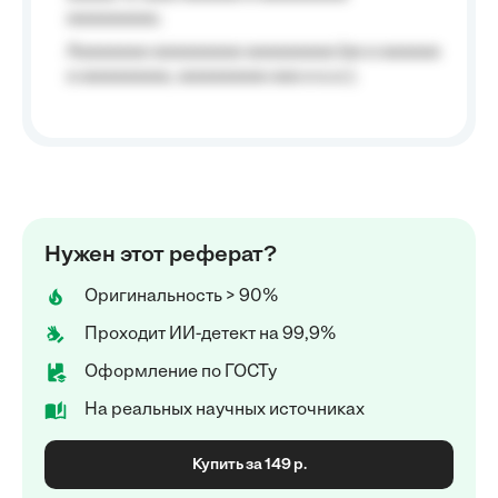
aaaaaaaaa;
Aaaaaaaa aaaaaaaaa aaaaaaaaa (aa a aaaaaa
a aaaaaaaaa, aaaaaaaaa aaa a a.a.);
Нужен этот реферат?
Оригинальность > 90%
Проходит ИИ-детект на 99,9%
Оформление по ГОСТу
На реальных научных источниках
Купить за 149 р.