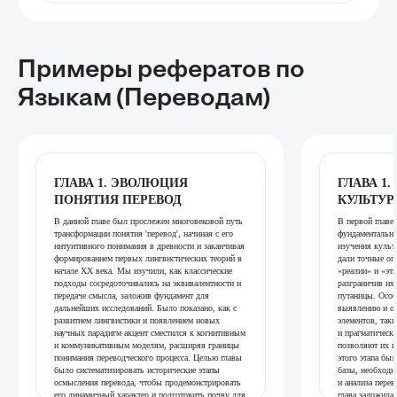
Примеры рефератов
по
Языкам (переводам)
ГЛАВА 1. ЭВОЛЮЦИЯ
ГЛАВА 1
ПОНЯТИЯ ПЕРЕВОД
КУЛЬТУР
В данной главе был прослежен многовековой путь
В первой главе
трансформации понятия 'перевод', начиная с его
фундаментальны
интуитивного понимания в древности и заканчивая
изучения культ
формированием первых лингвистических теорий в
дали точные оп
начале XX века. Мы изучили, как классические
«реалии» и «эт
подходы сосредоточивались на эквивалентности и
разграничив их
передаче смысла, заложив фундамент для
путаницы. Особ
дальнейших исследований. Было показано, как с
выявлению и о
развитием лингвистики и появлением новых
элементов, таки
научных парадигм акцент сместился к когнитивным
и прагматическ
и коммуникативным моделям, расширяя границы
позволяют их и
понимания переводческого процесса. Целью главы
этого этапа был
было систематизировать исторические этапы
базы, необходи
осмысления перевода, чтобы продемонстрировать
и анализа перев
его динамичный характер и подготовить почву для
глава заложила