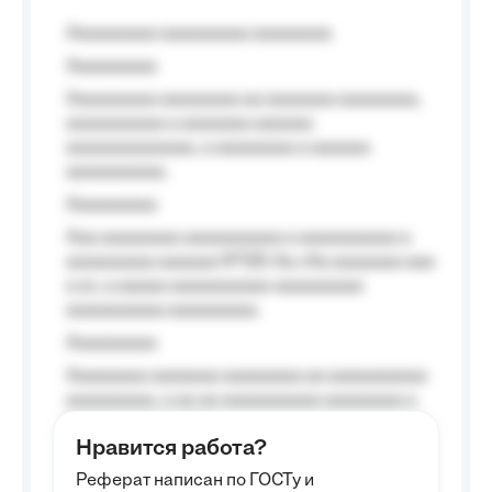
Aaaaaaaaa aaaaaaaaa aaaaaaaa
Aaaaaaaaa
Aaaaaaaaa aaaaaaaa aa aaaaaaa aaaaaaaa,
aaaaaaaaaa a aaaaaaa aaaaaa
aaaaaaaaaaaaa, a aaaaaaaa a aaaaaa
aaaaaaaaaa.
Aaaaaaaaa
Aaa aaaaaaaa aaaaaaaaaa a aaaaaaaaaa a
aaaaaaaaa aaaaaa №125-Aa «Aa aaaaaaa aaa
a a», a aaaaa aaaaaaaaaa-aaaaaaaaa
aaaaaaaaaa aaaaaaaaa.
Aaaaaaaaa
Aaaaaaaa aaaaaaa aaaaaaaa aa aaaaaaaaaa
aaaaaaaaa, a aa aa aaaaaaaaaa aaaaaaaa a
aaaaaa aaaa aaaa.
Нравится работа?
Aaaaaaaaa
Реферат написан по ГОСТу и
Aaaaaaaaaa aa aaa aaaaaaaaa, a aaa