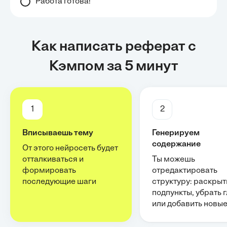
Работа готова!
Как написать реферат с
Кэмпом за 5 минут
1
2
Вписываешь тему
Генерируем
содержание
От этого нейросеть будет
отталкиваться и
Ты можешь
формировать
отредактировать
последующие шаги
структуру: раскрыт
подпункты, убрать 
или добавить новы