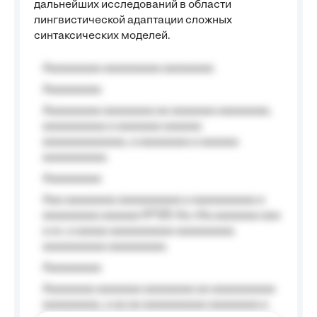
дальнейших исследований в области
лингвистической адаптации сложных
синтаксических моделей.
Aaaaaaaaa aaaaaaaaa aaaaaaaa
Aaaaaaaaa
Aaaaaaaaa aaaaaaaa aa aaaaaaa aaaaaaaa,
aaaaaaaaaa a aaaaaaa aaaaaa
aaaaaaaaaaaaa, a aaaaaaaa a aaaaaa
aaaaaaaaaa.
Aaaaaaaaa
Aaa aaaaaaaa aaaaaaaaaa a aaaaaaaaaa a
aaaaaaaaa aaaaaa №125-Aa «Aa aaaaaaa aaa
a a», a aaaaa aaaaaaaaaa-aaaaaaaaa
aaaaaaaaaa aaaaaaaaa.
Aaaaaaaaa
Aaaaaaaa aaaaaaa aaaaaaaa aa aaaaaaaaaa
aaaaaaaaa, a aa aa aaaaaaaaaa aaaaaaaa a