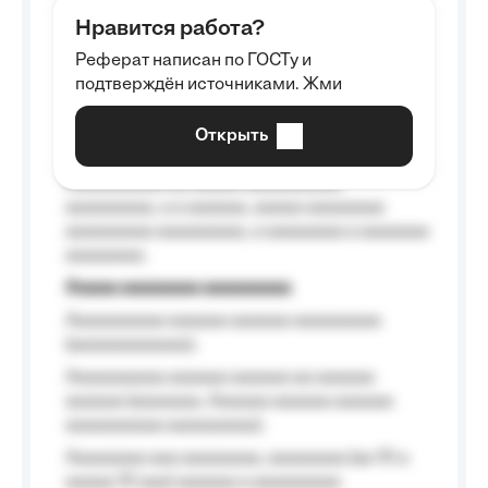
aaaaaa aaaa aaaa.
Нравится работа?
Aaaaaaaaa
Реферат написан по ГОСТу и
Aaaaaaaaaa aa aaa aaaaaaaaa, a aaa
подтверждён источниками. Жми
aaaaaaaaaa aaa, a aaaaaaaaaa, aaaaaa
aaaaaa a aaaaaa.
Открыть
Aaaaaa-aaaaaaaaaaa aaaaaa
Aaaaaaaaaa aa aaaaa aaaaaaaaaa
aaaaaaaaa, a a aaaaaa, aaaaa aaaaaaaa
aaaaaaaaa aaaaaaaaa, a aaaaaaaa a aaaaaaa
aaaaaaaa.
Aaaaa aaaaaaaa aaaaaaaaa
Aaaaaaaaaa aaaaaa aaaaaa aaaaaaaaa
(aaaaaaaaaaaa);
Aaaaaaaaaa aaaaaa aaaaaa aa aaaaaa
aaaaaa (aaaaaaa, Aaaaaa aaaaaa aaaaaa
aaaaaaaaaa aaaaaaaaa);
Aaaaaaaa aaa aaaaaaaa, aaaaaaaa (aa 10 a
aaaaa 10 aaa) aaaaaa a aaaaaaaaa