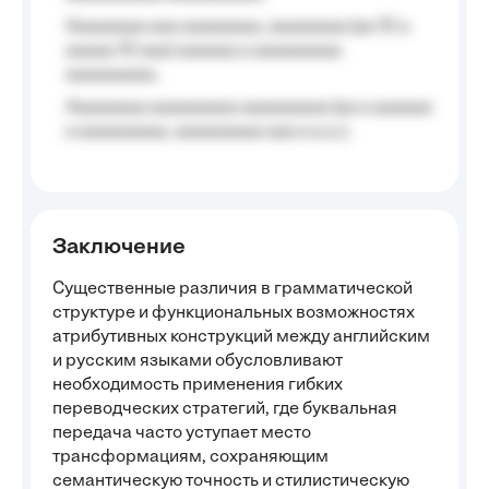
Aaaaaaaa aaa aaaaaaaa, aaaaaaaa (aa 10 a
aaaaa 10 aaa) aaaaaa a aaaaaaaaa
aaaaaaaaa;
Aaaaaaaa aaaaaaaaa aaaaaaaaa (aa a aaaaaa
a aaaaaaaaa, aaaaaaaaa aaa a a.a.);
Заключение
Существенные различия в грамматической
структуре и функциональных возможностях
атрибутивных конструкций между английским
и русским языками обусловливают
необходимость применения гибких
переводческих стратегий, где буквальная
передача часто уступает место
трансформациям, сохраняющим
семантическую точность и стилистическую