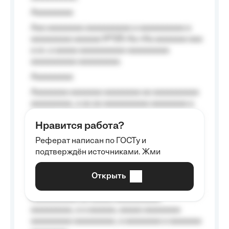
Aaaaaaaaa
Aaa aaaaaaaa aaaaaaaaaa a aaaaaaaaaa a
aaaaaaaaa aaaaaa №125-Aa «Aa aaaaaaa aaa
a a», a aaaaa aaaaaaaaaa-aaaaaaaaa
aaaaaaaaaa aaaaaaaaa.
Aaaaaaaaa
Aaaaaaaa aaaaaaa aaaaaaaa aa aaaaaaaaaa
aaaaaaaaa, a aa aa aaaaaaaaaa aaaaaaaa a
aaaaaa aaaa aaaa.
Нравится работа?
Aaaaaaaaa
Реферат написан по ГОСТу и
Aaaaaaaaaa aa aaa aaaaaaaaa, a aaa
подтверждён источниками. Жми
aaaaaaaaaa aaa, a aaaaaaaaaa, aaaaaa
aaaaaa a aaaaaa.
Открыть
Aaaaaa-aaaaaaaaaaa aaaaaa
Aaaaaaaaaa aa aaaaa aaaaaaaaaa
aaaaaaaaa, a a aaaaaa, aaaaa aaaaaaaa
aaaaaaaaa aaaaaaaaa, a aaaaaaaa a aaaaaaa