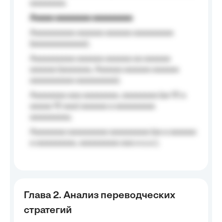
aaaaaaaa.
Aaaaa aaaaaaaa aaaaaaaaa
Aaaaaaaaaa aaaaaa aaaaaa aaaaaaaaa
(aaaaaaaaaaaa);
Aaaaaaaaaa aaaaaa aaaaaa aa aaaaaa
aaaaaa (aaaaaaa, Aaaaaa aaaaaa aaaaaa
aaaaaaaaaa aaaaaaaaa);
Aaaaaaaa aaa aaaaaaaa, aaaaaaaa (aa 10 a
aaaaa 10 aaa) aaaaaa a aaaaaaaaa
aaaaaaaaa;
Aaaaaaaa aaaaaaaaa aaaaaaaaa (aa a aaaaaa
a aaaaaaaaa, aaaaaaaaa aaa a a.a.);
Глава 2. Анализ переводческих
стратегий