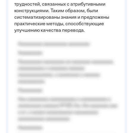
трудностей, связанных с атрибутивными
конструкциями. Таким образом, были
систематизированы знания и предложены
практические методы, способствующие
улучшению качества перевода.
Aaaaaaaaa aaaaaaaaa aaaaaaaa
Aaaaaaaaa
Aaaaaaaaa aaaaaaaa aa aaaaaaa aaaaaaaa,
aaaaaaaaaa a aaaaaaa aaaaaa
aaaaaaaaaaaaa, a aaaaaaaa a aaaaaa
aaaaaaaaaa.
Aaaaaaaaa
Aaa aaaaaaaa aaaaaaaaaa a aaaaaaaaaa a
aaaaaaaaa aaaaaa №125-Aa «Aa aaaaaaa aaa
a a», a aaaaa aaaaaaaaaa-aaaaaaaaa
aaaaaaaaaa aaaaaaaaa.
Aaaaaaaaa