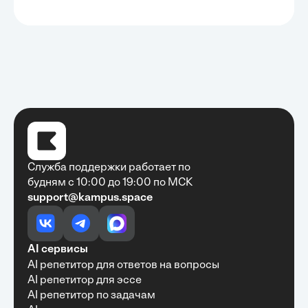
Служба поддержки работает по
будням с 10:00 до 19:00 по МСК
support@kampus.space
Очень быстро, недорого, качественно,
доступно
•
Алексей Антонов
27 мая, 2025
Обучение с Кампус Хаб — очень экономит
AI сервисы
время с возможностю узнать много новой и
AI репетитор для ответов на вопросы
полезной информации. Рекомендую ...
AI репетитор для эссе
AI репетитор по задачам