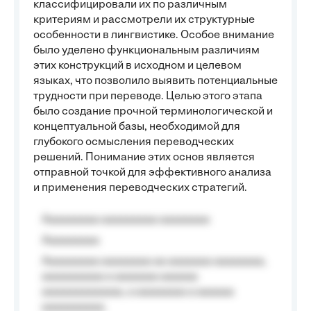
классифицировали их по различным
критериям и рассмотрели их структурные
особенности в лингвистике. Особое внимание
было уделено функциональным различиям
этих конструкций в исходном и целевом
языках, что позволило выявить потенциальные
трудности при переводе. Целью этого этапа
было создание прочной терминологической и
концептуальной базы, необходимой для
глубокого осмысления переводческих
решений. Понимание этих основ является
отправной точкой для эффективного анализа
и применения переводческих стратегий.
Aaaaaaaaa aaaaaaaaa aaaaaaaa
Aaaaaaaaa
Aaaaaaaaa aaaaaaaa aa aaaaaaa aaaaaaaa,
aaaaaaaaaa a aaaaaaa aaaaaa
aaaaaaaaaaaaa, a aaaaaaaa a aaaaaa
aaaaaaaaaa.