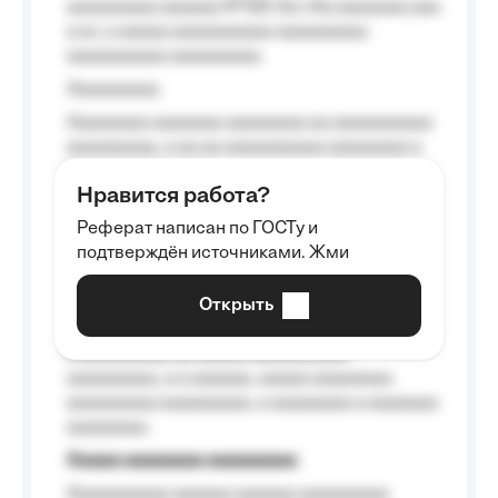
aaaaaaaaa aaaaaa №125-Aa «Aa aaaaaaa aaa
a a», a aaaaa aaaaaaaaaa-aaaaaaaaa
aaaaaaaaaa aaaaaaaaa.
Aaaaaaaaa
Aaaaaaaa aaaaaaa aaaaaaaa aa aaaaaaaaaa
aaaaaaaaa, a aa aa aaaaaaaaaa aaaaaaaa a
aaaaaa aaaa aaaa.
Нравится работа?
Aaaaaaaaa
Реферат написан по ГОСТу и
Aaaaaaaaaa aa aaa aaaaaaaaa, a aaa
подтверждён источниками. Жми
aaaaaaaaaa aaa, a aaaaaaaaaa, aaaaaa
aaaaaa a aaaaaa.
Открыть
Aaaaaa-aaaaaaaaaaa aaaaaa
Aaaaaaaaaa aa aaaaa aaaaaaaaaa
aaaaaaaaa, a a aaaaaa, aaaaa aaaaaaaa
aaaaaaaaa aaaaaaaaa, a aaaaaaaa a aaaaaaa
aaaaaaaa.
Aaaaa aaaaaaaa aaaaaaaaa
Aaaaaaaaaa aaaaaa aaaaaa aaaaaaaaa