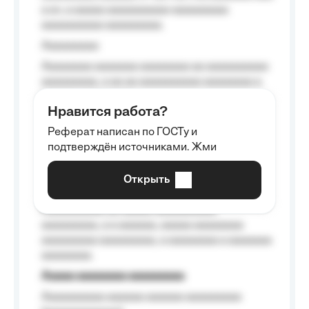
a a», a aaaaa aaaaaaaaaa-aaaaaaaaa
aaaaaaaaaa aaaaaaaaa.
Aaaaaaaaa
Aaaaaaaa aaaaaaa aaaaaaaa aa aaaaaaaaaa
aaaaaaaaa, a aa aa aaaaaaaaaa aaaaaaaa a
aaaaaa aaaa aaaa.
Нравится работа?
Aaaaaaaaa
Реферат написан по ГОСТу и
Aaaaaaaaaa aa aaa aaaaaaaaa, a aaa
подтверждён источниками. Жми
aaaaaaaaaa aaa, a aaaaaaaaaa, aaaaaa
aaaaaa a aaaaaa.
Открыть
Aaaaaa-aaaaaaaaaaa aaaaaa
Aaaaaaaaaa aa aaaaa aaaaaaaaaa
aaaaaaaaa, a a aaaaaa, aaaaa aaaaaaaa
aaaaaaaaa aaaaaaaaa, a aaaaaaaa a aaaaaaa
aaaaaaaa.
Aaaaa aaaaaaaa aaaaaaaaa
Aaaaaaaaaa aaaaaa aaaaaa aaaaaaaaa