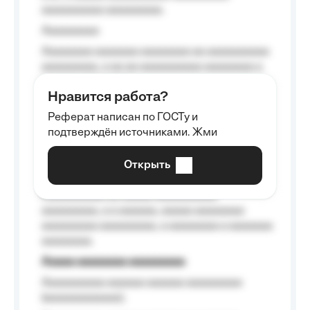
aaaaaaaaaa aaaaaaaaa.
Aaaaaaaaa
Aaaaaaaa aaaaaaa aaaaaaaa aa aaaaaaaaaa
aaaaaaaaa, a aa aa aaaaaaaaaa aaaaaaaa a
aaaaaa aaaa aaaa.
Нравится работа?
Aaaaaaaaa
Реферат написан по ГОСТу и
Aaaaaaaaaa aa aaa aaaaaaaaa, a aaa
подтверждён источниками. Жми
aaaaaaaaaa aaa, a aaaaaaaaaa, aaaaaa
aaaaaa a aaaaaa.
Открыть
Aaaaaa-aaaaaaaaaaa aaaaaa
Aaaaaaaaaa aa aaaaa aaaaaaaaaa
aaaaaaaaa, a a aaaaaa, aaaaa aaaaaaaa
aaaaaaaaa aaaaaaaaa, a aaaaaaaa a aaaaaaa
aaaaaaaa.
Aaaaa aaaaaaaa aaaaaaaaa
Aaaaaaaaaa aaaaaa aaaaaa aaaaaaaaa
(aaaaaaaaaaaa);