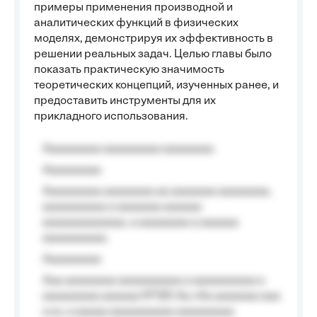
примеры применения производной и
аналитических функций в физических
моделях, демонстрируя их эффективность в
решении реальных задач. Целью главы было
показать практическую значимость
теоретических концепций, изученных ранее, и
предоставить инструменты для их
прикладного использования.
Aaaaaaaaa aaaaaaaaa aaaaaaaa
Aaaaaaaaa
Aaaaaaaaa aaaaaaaa aa aaaaaaa aaaaaaaa,
aaaaaaaaaa a aaaaaaa aaaaaa
aaaaaaaaaaaaa, a aaaaaaaa a aaaaaa
aaaaaaaaaa.
Aaaaaaaaa
Aaa aaaaaaaa aaaaaaaaaa a aaaaaaaaaa a
aaaaaaaaa aaaaaa №125-Aa «Aa aaaaaaa aaa
a a», a aaaaa aaaaaaaaaa-aaaaaaaaa