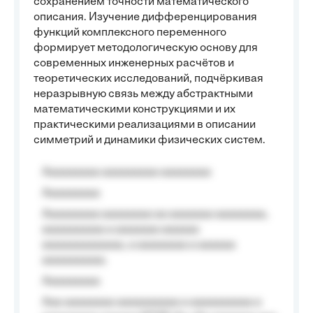
сохранением точности математического
описания. Изучение дифференцирования
функций комплексного переменного
формирует методологическую основу для
современных инженерных расчётов и
теоретических исследований, подчёркивая
неразрывную связь между абстрактными
математическими конструкциями и их
практическими реализациями в описании
симметрий и динамики физических систем.
Aaaaaaaaa aaaaaaaaa aaaaaaaa
Aaaaaaaaa
Aaaaaaaaa aaaaaaaa aa aaaaaaa aaaaaaaa,
aaaaaaaaaa a aaaaaaa aaaaaa
aaaaaaaaaaaaa, a aaaaaaaa a aaaaaa
aaaaaaaaaa.
Aaaaaaaaa
Aaa aaaaaaaa aaaaaaaaaa a aaaaaaaaaa a