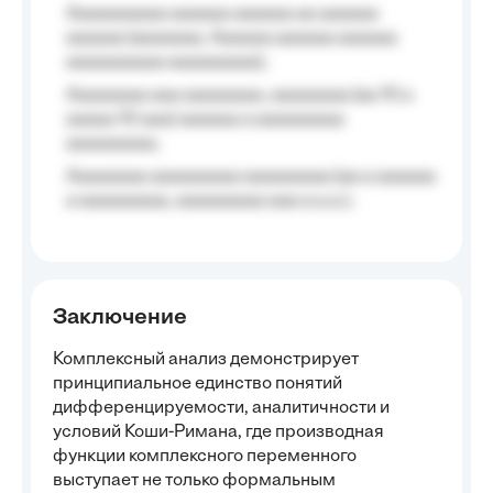
Aaaaaaaaaa aaaaaa aaaaaa aa aaaaaa
aaaaaa (aaaaaaa, Aaaaaa aaaaaa aaaaaa
aaaaaaaaaa aaaaaaaaa);
Aaaaaaaa aaa aaaaaaaa, aaaaaaaa (aa 10 a
aaaaa 10 aaa) aaaaaa a aaaaaaaaa
aaaaaaaaa;
Aaaaaaaa aaaaaaaaa aaaaaaaaa (aa a aaaaaa
a aaaaaaaaa, aaaaaaaaa aaa a a.a.);
Заключение
Комплексный анализ демонстрирует
принципиальное единство понятий
дифференцируемости, аналитичности и
условий Коши-Римана, где производная
функции комплексного переменного
выступает не только формальным