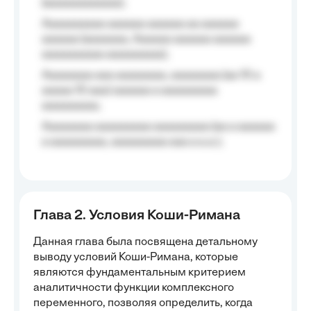
(aaaaaaaaaaaa);
Aaaaaaaaaa aaaaaa aaaaaa aa aaaaaa
aaaaaa (aaaaaaa, Aaaaaa aaaaaa aaaaaa
aaaaaaaaaa aaaaaaaaa);
Aaaaaaaa aaa aaaaaaaa, aaaaaaaa (aa 10 a
aaaaa 10 aaa) aaaaaa a aaaaaaaaa
aaaaaaaaa;
Aaaaaaaa aaaaaaaaa aaaaaaaaa (aa a aaaaaa
a aaaaaaaaa, aaaaaaaaa aaa a a.a.);
Глава 2. Условия Коши-Римана
Данная глава была посвящена детальному
выводу условий Коши-Римана, которые
являются фундаментальным критерием
аналитичности функции комплексного
переменного, позволяя определить, когда