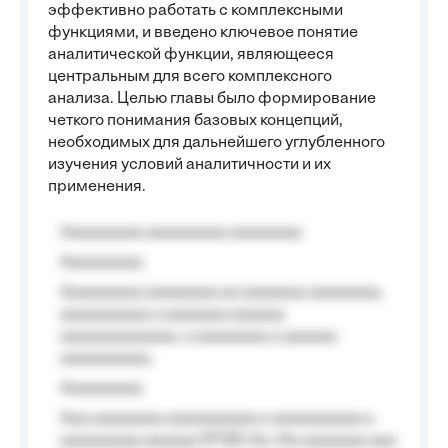
эффективно работать с комплексными
функциями, и введено ключевое понятие
аналитической функции, являющееся
центральным для всего комплексного
анализа. Целью главы было формирование
четкого понимания базовых концепций,
необходимых для дальнейшего углубленного
изучения условий аналитичности и их
применения.
Aaaaaaaaa aaaaaaaaa aaaaaaaa
Aaaaaaaaa
Aaaaaaaaa aaaaaaaa aa aaaaaaa aaaaaaaa,
aaaaaaaaaa a aaaaaaa aaaaaa
aaaaaaaaaaaaa, a aaaaaaaa a aaaaaa
aaaaaaaaaa.
Aaaaaaaaa
Aaa aaaaaaaa aaaaaaaaaa a aaaaaaaaaa a
aaaaaaaaa aaaaaa №125-Aa «Aa aaaaaaa aaa