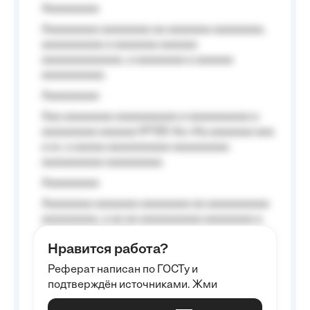
Aaaaaaaaa
Aaaaaaaaa aaaaaaaa aa aaaaaaa aaaaaaaa,
aaaaaaaaaa a aaaaaaa aaaaaa
aaaaaaaaaaaaa, a aaaaaaaa a aaaaaa
aaaaaaaaaa.
Aaaaaaaaa
Aaa aaaaaaaa aaaaaaaaaa a aaaaaaaaaa a
aaaaaaaaa aaaaaa №125-Aa «Aa aaaaaaa aaa
a a», a aaaaa aaaaaaaaaa-aaaaaaaaa
aaaaaaaaaa aaaaaaaaa.
Aaaaaaaaa
Aaaaaaaa aaaaaaa aaaaaaaa aa aaaaaaaaaa
aaaaaaaaa, a aa aa aaaaaaaaaa aaaaaaaa a
aaaaaa aaaa aaaa.
Нравится работа?
Aaaaaaaaa
Реферат написан по ГОСТу и
Aaaaaaaaaa aa aaa aaaaaaaaa, a aaa
подтверждён источниками. Жми
aaaaaaaaaa aaa, a aaaaaaaaaa, aaaaaa
aaaaaa a aaaaaa.