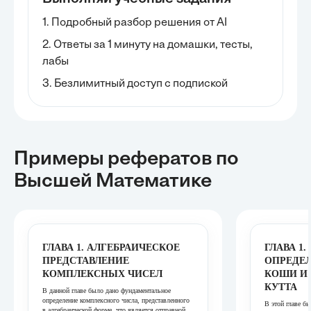
1. Подробный разбор решения от AI
2. Ответы за 1 минуту на домашки, тесты,
лабы
3. Безлимитный доступ с подпиской
Примеры рефератов
по
Высшей Математике
ГЛАВА 1. АЛГЕБРАИЧЕСКОЕ
ГЛАВА 1
ПРЕДСТАВЛЕНИЕ
ОПРЕДЕЛ
КОМПЛЕКСНЫХ ЧИСЕЛ
КОШИ И 
КУТТА
В данной главе было дано фундаментальное
определение комплексного числа, представленного
В этой главе б
в алгебраической форме, что является отправной