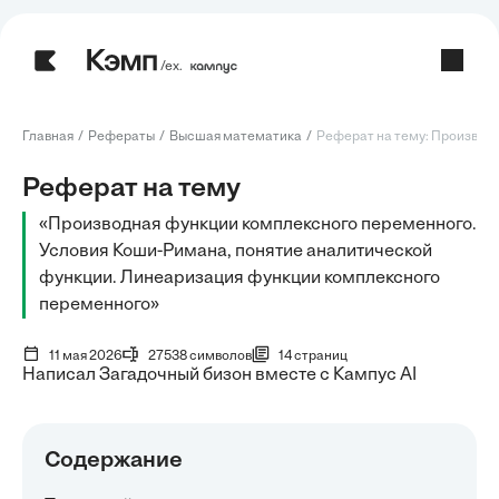
/ех.
Главная
Рефераты
Высшая математика
Реферат на тему: Производн
Реферат на тему
«Производная функции комплексного переменного.
Условия Коши-Римана, понятие аналитической
функции. Линеаризация функции комплексного
переменного»
11 мая 2026
27538 символов
14 страниц
Написал Загадочный бизон вместе с Кампус AI
Содержание