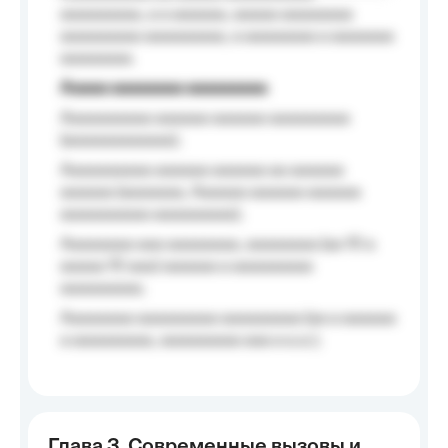
aaaaaaaaa, a a aaaaaa, aaaaa aaaaaaaa
aaaaaaaaa aaaaaaaaa, a aaaaaaaa a aaaaaaa
aaaaaaaa.
Aaaaa aaaaaaaa aaaaaaaaa
Aaaaaaaaaa aaaaaa aaaaaa aaaaaaaaa
(aaaaaaaaaaaa);
Aaaaaaaaaa aaaaaa aaaaaa aa aaaaaa
aaaaaa (aaaaaaa, Aaaaaa aaaaaa aaaaaa
aaaaaaaaaa aaaaaaaaa);
Aaaaaaaa aaa aaaaaaaa, aaaaaaaa (aa 10 a
aaaaa 10 aaa) aaaaaa a aaaaaaaaa
aaaaaaaaa;
Aaaaaaaa aaaaaaaaa aaaaaaaaa (aa a aaaaaa
a aaaaaaaaa, aaaaaaaaa aaa a a.a.);
Глава 3. Современные вызовы и