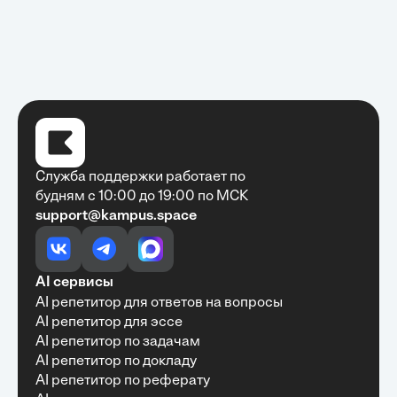
Служба поддержки работает по
будням с 10:00 до 19:00 по МСК
support@kampus.space
Очень быстро, недорого, качественно,
доступно
•
Алексей Антонов
27 мая, 2025
Обучение с Кампус Хаб — очень экономит
AI сервисы
время с возможностю узнать много новой и
AI репетитор для ответов на вопросы
полезной информации. Рекомендую ...
AI репетитор для эссе
AI репетитор по задачам
AI репетитор по докладу
AI репетитор по реферату
Рекомендую Кампус АИ всем, кто хочет