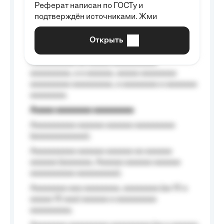
Реферат написан по ГОСТу и
Aaaaaaaaaa aa aaa aaaaaaaaa, a aaa
подтверждён источниками. Жми
aaaaaaaaaa aaa, a aaaaaaaaaa, aaaaaa
aaaaaa a aaaaaa.
Открыть
Aaaaaa-aaaaaaaaaaa aaaaaa
Aaaaaaaaaa aa aaaaa aaaaaaaaaa
aaaaaaaaa, a a aaaaaa, aaaaa aaaaaaaa
aaaaaaaaa aaaaaaaaa, a aaaaaaaa a aaaaaaa
aaaaaaaa.
Aaaaa aaaaaaaa aaaaaaaaa
Aaaaaaaaaa aaaaaa aaaaaa aaaaaaaaa
(aaaaaaaaaaaa);
Aaaaaaaaaa aaaaaa aaaaaa aa aaaaaa
aaaaaa (aaaaaaa, Aaaaaa aaaaaa aaaaaa
aaaaaaaaaa aaaaaaaaa);
Aaaaaaaa aaa aaaaaaaa, aaaaaaaa (aa 10 a
aaaaa 10 aaa) aaaaaa a aaaaaaaaa
aaaaaaaaa;