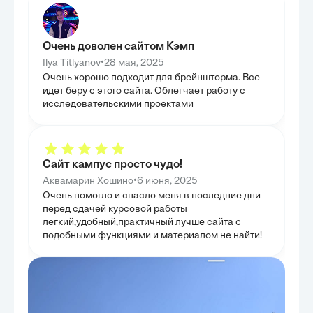
рассмотрены ти
уважения автономии личности в здравоохранении.
представительст
Особое внимание уделено анализу права ребенка на
практике, что 
информированное согласие, с учетом возрастных
текущем регули
критериев, определяющих пределы его
анализ проблем
самостоятельности в принятии медицинских
Очень доволен сайтом Кэмп
применения зако
решений. Были подробно рассмотрены особенности
критически важ
•
Ilya Titlyanov
28 мая, 2025
получения информированного согласия от
возникновения 
родителей или законных представителей
Очень хорошо подходит для брейншторма. Все
проведенного а
несовершеннолетних, включая ситуации, когда их
идет беру с этого сайта. Облегчает работу с
конкретные пр
мнения могут расходиться с мнением ребенка или
правового регу
медицинских работников. Цель главы заключалась
исследовательскими проектами
норм о предста
в выявлении сложности и многогранности процесса
являлось не тол
получения информированного согласия в
разработка кон
педиатрической практике, учитывая динамику
способствующи
развития ребенка и его право на участие в
арбитражного с
решениях о собственном здоровье.
Сайт кампус просто чудо!
•
Аквамарин Хошино
6 июня, 2025
Очень помогло и спасло меня в последние дни
перед сдачей курсовой работы
легкий,удобный,практичный лучше сайта с
подобными функциями и материалом не найти!