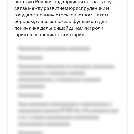
системы России, подчеркивая неразрывную
связь между развитием юриспруденции и
государственным строительством. Таким
образом, глава заложила фундамент для
понимания дальнейшей динамики роли
юристов в российской истории.
Aaaaaaaaa aaaaaaaaa aaaaaaaa
Aaaaaaaaa
Aaaaaaaaa aaaaaaaa aa aaaaaaa aaaaaaaa,
aaaaaaaaaa a aaaaaaa aaaaaa
aaaaaaaaaaaaa, a aaaaaaaa a aaaaaa
aaaaaaaaaa.
Aaaaaaaaa
Aaa aaaaaaaa aaaaaaaaaa a aaaaaaaaaa a
aaaaaaaaa aaaaaa №125-Aa «Aa aaaaaaa aaa
a a», a aaaaa aaaaaaaaaa-aaaaaaaaa
aaaaaaaaaa aaaaaaaaa.
Aaaaaaaaa