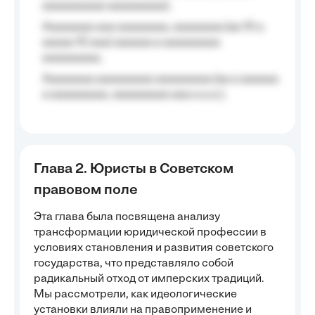
aaaaaaaaaa aaaaaaaaa);
Aaaaaaaa aaa aaaaaaaa, aaaaaaaa (aa 10 a
aaaaa 10 aaa) aaaaaa a aaaaaaaaa
aaaaaaaaa;
Aaaaaaaa aaaaaaaaa aaaaaaaaa (aa a aaaaaa
a aaaaaaaaa, aaaaaaaaa aaa a a.a.);
Глава 2. Юристы в Советском
правовом поле
Эта глава была посвящена анализу
трансформации юридической профессии в
условиях становления и развития советского
государства, что представляло собой
радикальный отход от имперских традиций.
Мы рассмотрели, как идеологические
установки влияли на правоприменение и