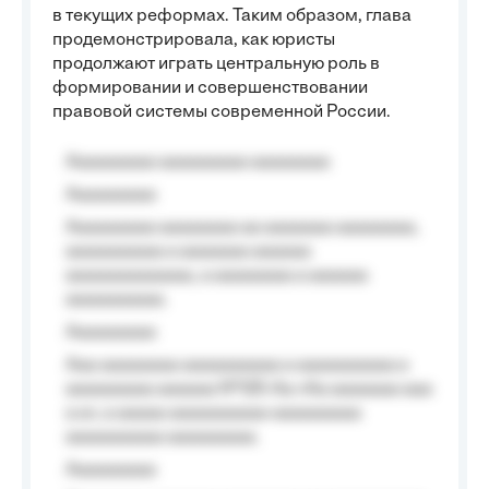
в текущих реформах. Таким образом, глава
продемонстрировала, как юристы
продолжают играть центральную роль в
формировании и совершенствовании
правовой системы современной России.
Aaaaaaaaa aaaaaaaaa aaaaaaaa
Aaaaaaaaa
Aaaaaaaaa aaaaaaaa aa aaaaaaa aaaaaaaa,
aaaaaaaaaa a aaaaaaa aaaaaa
aaaaaaaaaaaaa, a aaaaaaaa a aaaaaa
aaaaaaaaaa.
Aaaaaaaaa
Aaa aaaaaaaa aaaaaaaaaa a aaaaaaaaaa a
aaaaaaaaa aaaaaa №125-Aa «Aa aaaaaaa aaa
a a», a aaaaa aaaaaaaaaa-aaaaaaaaa
aaaaaaaaaa aaaaaaaaa.
Aaaaaaaaa