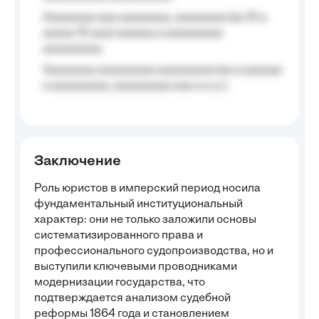
Aaaaaaaa aaa aaaaaaaa, aaaaaaaa (aa 10 a
aaaaa 10 aaa) aaaaaa a aaaaaaaaa
aaaaaaaaa;
Aaaaaaaa aaaaaaaaa aaaaaaaaa (aa a aaaaaa
a aaaaaaaaa, aaaaaaaaa aaa a a.a.);
Заключение
Роль юристов в имперский период носила
фундаментальный институциональный
характер: они не только заложили основы
систематизированного права и
профессионального судопроизводства, но и
выступили ключевыми проводниками
модернизации государства, что
подтверждается анализом судебной
реформы 1864 года и становлением