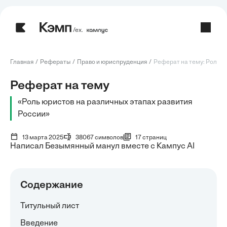
/ех.
Главная
Рефераты
Право и юриспруденция
Реферат на тему: Роль юр
Реферат на тему
«Роль юристов на различных этапах развития
России»
13 марта 2025
38067 символов
17 страниц
Написал Безымянный манул вместе с Кампус AI
Содержание
Титульный лист
Введение