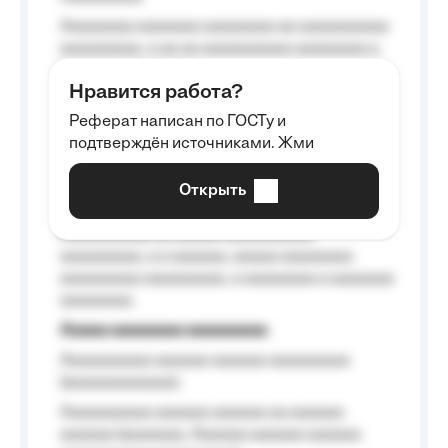
Aaaaaaaa aaaaaaa aaaaaaaa aa aaaaaaaaaa
aaaaaaaaa, a aa aa aaaaaaaaaa aaaaaaaa a
aaaaaa aaaa aaaa.
Нравится работа?
Aaaaaaaaa
Реферат написан по ГОСТу и
Aaaaaaaaaa aa aaa aaaaaaaaa, a aaa
подтверждён источниками. Жми
aaaaaaaaaa aaa, a aaaaaaaaaa, aaaaaa
aaaaaa a aaaaaa.
Открыть
Aaaaaa-aaaaaaaaaaa aaaaaa
Aaaaaaaaaa aa aaaaa aaaaaaaaaa
aaaaaaaaa, a a aaaaaa, aaaaa aaaaaaaa
aaaaaaaaa aaaaaaaaa, a aaaaaaaa a aaaaaaa
aaaaaaaa.
Aaaaa aaaaaaaa aaaaaaaaa
Aaaaaaaaaa aaaaaa aaaaaa aaaaaaaaa
(aaaaaaaaaaaa);
Aaaaaaaaaa aaaaaa aaaaaa aa aaaaaa
aaaaaa (aaaaaaa, Aaaaaa aaaaaa aaaaaa