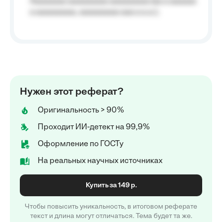
Aaaaaaaa aaaaaaaaa aaaaaaaaa (aa a aaaaaa
a aaaaaaaaa, aaaaaaaaa aaa a a.a.);
Нужен этот реферат?
Оригинальность > 90%
Проходит ИИ-детект на 99,9%
Оформление по ГОСТу
На реальных научных источниках
Купить за 149 р.
Чтобы повысить уникальность, в итоговом реферате
текст и длина могут отличаться. Тема будет та же.