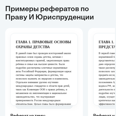
Примеры рефератов
по
Праву И Юриспруденции
ГЛАВА 1. ПРАВОВЫЕ ОСНОВЫ
ГЛАВА 1
ОХРАНЫ ДЕТСТВА
ПРЕДСТА
В данной главе был проведен всесторонний анализ
В первой главе
правовых основ охраны детства, начиная с
нормативной ба
конституционных гарантий, закрепляющих права
представительс
ребенка и семьи как высшие ценности. Были
дано определени
подробно рассмотрены ключевые нормативные
также рассмотр
акты Российской Федерации, формирующие каркас
позволило зало
системы защиты материнства и детства, что
предмета иссле
позволило выявить их иерархию и взаимосвязь.
законодательно
Отдельное внимание уделено изучению
положениям Ар
международных стандартов в области прав детей,
кодекса РФ, ко
таких как Конвенция ООН о правах ребенка, и
деятельности п
механизмов их имплементации в национальное
подробно изуче
законодательство, что подчеркивает
лицам, осущест
приверженность России международным
критически важ
обязательствам. Целью главы было формирование
эффективности 
фундаментального понимания правового поля, на
данной главы я
котором базируется вся система охраны
теоретической 
материнства и детства.
изучения прав и