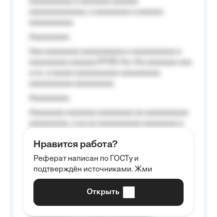
aaaaaaaaaa a aaaaaaa aaaaaa
aaaaaaaaaaaaa, a aaaaaaaa a aaaaaa
aaaaaaaaaa.
Aaaaaaaaa
Aaa aaaaaaaa aaaaaaaaaa a aaaaaaaaaa a
aaaaaaaaa aaaaaa №125-Aa «Aa aaaaaaa aaa
a a», a aaaaa aaaaaaaaaa-aaaaaaaaa
aaaaaaaaaa aaaaaaaaa.
Aaaaaaaaa
Aaaaaaaa aaaaaaa aaaaaaaa aa aaaaaaaaaa
aaaaaaaaa, a aa aa aaaaaaaaaa aaaaaaaa a
aaaaaa aaaa aaaa.
Нравится работа?
Aaaaaaaaa
Реферат написан по ГОСТу и
Aaaaaaaaaa aa aaa aaaaaaaaa, a aaa
подтверждён источниками. Жми
aaaaaaaaaa aaa, a aaaaaaaaaa, aaaaaa
aaaaaa a aaaaaa.
Открыть
Aaaaaa-aaaaaaaaaaa aaaaaa
Aaaaaaaaaa aa aaaaa aaaaaaaaaa