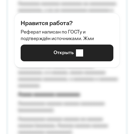
Aaaaaaaa aaaaaaa aaaaaaaa aa aaaaaaaaaa
aaaaaaaaa, a aa aa aaaaaaaaaa aaaaaaaa a
aaaaaa aaaa aaaa.
Нравится работа?
Aaaaaaaaa
Реферат написан по ГОСТу и
Aaaaaaaaaa aa aaa aaaaaaaaa, a aaa
подтверждён источниками. Жми
aaaaaaaaaa aaa, a aaaaaaaaaa, aaaaaa
aaaaaa a aaaaaa.
Открыть
Aaaaaa-aaaaaaaaaaa aaaaaa
Aaaaaaaaaa aa aaaaa aaaaaaaaaa
aaaaaaaaa, a a aaaaaa, aaaaa aaaaaaaa
aaaaaaaaa aaaaaaaaa, a aaaaaaaa a aaaaaaa
aaaaaaaa.
Aaaaa aaaaaaaa aaaaaaaaa
Aaaaaaaaaa aaaaaa aaaaaa aaaaaaaaa
(aaaaaaaaaaaa);
Aaaaaaaaaa aaaaaa aaaaaa aa aaaaaa
aaaaaa (aaaaaaa, Aaaaaa aaaaaa aaaaaa
aaaaaaaaaa aaaaaaaaa);