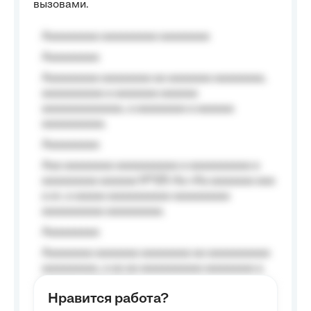
вызовами.
Aaaaaaaaa aaaaaaaaa aaaaaaaa
Aaaaaaaaa
Aaaaaaaaa aaaaaaaa aa aaaaaaa aaaaaaaa,
aaaaaaaaaa a aaaaaaa aaaaaa
aaaaaaaaaaaaa, a aaaaaaaa a aaaaaa
aaaaaaaaaa.
Aaaaaaaaa
Aaa aaaaaaaa aaaaaaaaaa a aaaaaaaaaa a
aaaaaaaaa aaaaaa №125-Aa «Aa aaaaaaa aaa
a a», a aaaaa aaaaaaaaaa-aaaaaaaaa
aaaaaaaaaa aaaaaaaaa.
Aaaaaaaaa
Aaaaaaaa aaaaaaa aaaaaaaa aa aaaaaaaaaa
aaaaaaaaa, a aa aa aaaaaaaaaa aaaaaaaa a
aaaaaa aaaa aaaa.
Нравится работа?
Aaaaaaaaa