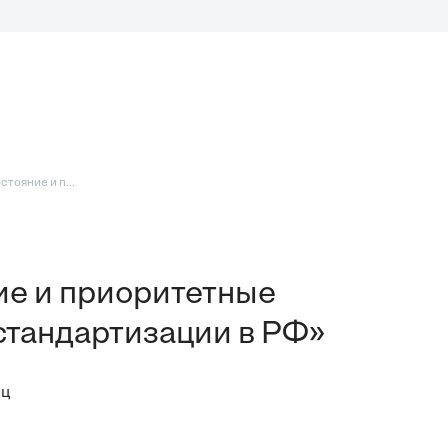
тояние и п...
ие и приоритетные
стандартизации в РФ»
иц