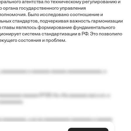
рального агентства по техническому регулированию и
о органа государственного управления
 полномочия. Было исследовано соотношение и
ьных стандартов, подчеркивая важность гармонизации
ью главы являлось формирование фундаментального
ционирует система стандартизации в РФ. Это позволило
екущего состояния и проблем.
 aaaaaaaaaa a aaaaaaa aaaaaa aaaaaaaaaaaaa, a
aaaaaaaa aaaaaa №125-Aa «Aa aaaaaaa aaa a a», a
aaaaaaaaa.
 aaaaaaaaa, a aa aa aaaaaaaaaa aaaaaaaa a aaaaaa