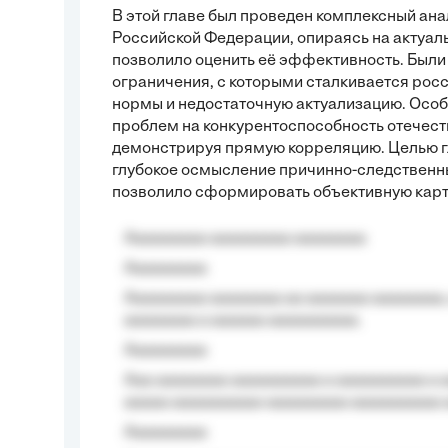
В этой главе был проведен комплексный ана
Российской Федерации, опираясь на актуаль
позволило оценить её эффективность. Был
ограничения, с которыми сталкивается рос
нормы и недостаточную актуализацию. Осо
проблем на конкурентоспособность отечест
демонстрируя прямую корреляцию. Целью гла
глубокое осмысление причинно-следственны
позволило сформировать объективную карти
Aaaaaaaaa aaaaaaaaa aaaaaaaa
Aaaaaaaaa
Aaaaaaaaa aaaaaaaa aa aaaaaaa aaaaaaaa,
aaaaaaaa a aaaaaa aaaaaaaaaa.
Aaaaaaaaa
Aaa aaaaaaaa aaaaaaaaaa a aaaaaaaaaa a a
aaaaa aaaaaaaaaa-aaaaaaaaa aaaaaaaaaa 
Aaaaaaaaa