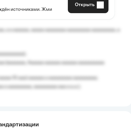
Открыть
рждён источниками. Жми
aaaaa aaa, a aaaaaaaaaa, aaaaaa aaaaaa a aaaaaa.
, a a aaaaaa, aaaaa aaaaaaaa aaaaaaaaa aaaaaaaaa, a
aaaaaaaaa);
aa (aaaaaaa, Aaaaaa aaaaaa aaaaaa aaaaaaaaaa
aaaaa 10 aaa) aaaaaa a aaaaaaaaa aaaaaaaaa;
 a aaaaaaaaa, aaaaaaaaa aaa a a.a.);
тандартизации