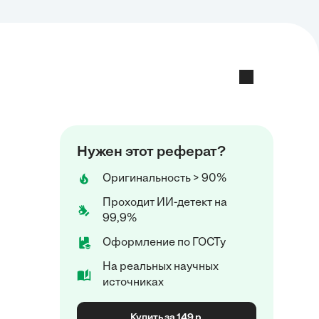
Нужен этот реферат?
Оригинальность > 90%
Проходит ИИ-детект на
99,9%
Оформление по ГОСТу
На реальных научных
источниках
Купить за 149 р.