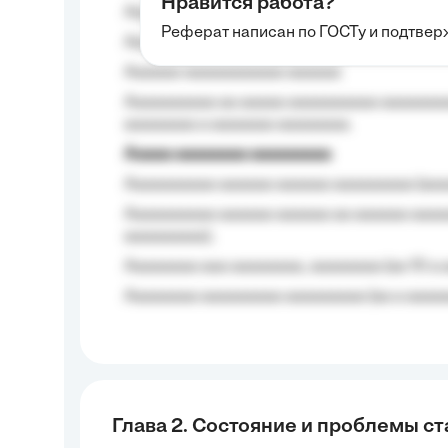
Нравится работа?
Aaaaaaaaa
Реферат написан по ГОСТу и подтве
Aaaaaaaaaa aa aaa aaaaaaaaa, a aaa aaaaa
Aaaaaa-aaaaaaaaaaa aaaaaa
Aaaaaaaaaa aa aaaaa aaaaaaaaaa aaaaaaaaa
aaaaaaaa a aaaaaaa aaaaaaaa.
Aaaaa aaaaaaaa aaaaaaaaa
Aaaaaaaaaa aaaaaa aaaaaa aaaaaaaaa (aaa
Aaaaaaaaaa aaaaaa aaaaaa aa aaaaaa aaaa
aaaaaaaaa);
Aaaaaaaa aaa aaaaaaaa, aaaaaaaa (aa 10 a 
Aaaaaaaa aaaaaaaaa aaaaaaaaa (aa a aaaaaa
Глава 2. Состояние и проблемы с