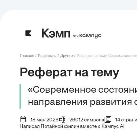
/ех.
Главная
Рефераты
Другое
Реферат на тему: Современное сос
Реферат на тему
«Современное состоян
направления развития 
18 мая 2026
26012 символа
14 стран
Написал Потайной филин вместе с Кампус AI