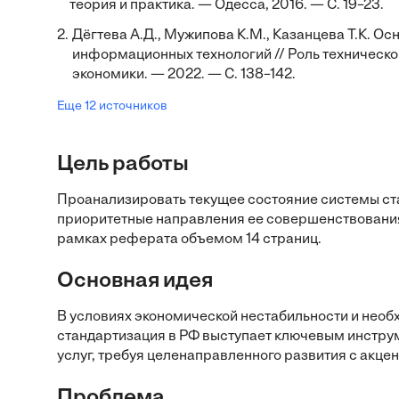
теория и практика. — Одесса, 2016. — С. 19–23.
2.
Дёгтева А.Д., Мужипова К.М., Казанцева Т.К. О
информационных технологий // Роль техническо
экономики. — 2022. — С. 138–142.
Еще 12 источников
Цель работы
Проанализировать текущее состояние системы ст
приоритетные направления ее совершенствования
рамках реферата объемом 14 страниц.
Основная идея
В условиях экономической нестабильности и нео
стандартизация в РФ выступает ключевым инстру
услуг, требуя целенаправленного развития с акц
Проблема