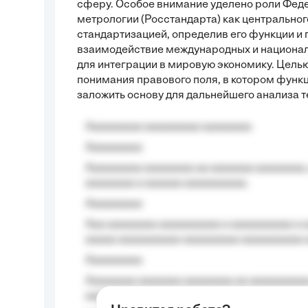
сферу. Особое внимание уделено роли Феде
метрологии (Росстандарта) как центральног
стандартизацией, определив его функции и
взаимодействие международных и национал
для интеграции в мировую экономику. Цел
понимания правового поля, в котором функ
заложить основу для дальнейшего анализа т
Aaaaaaaaa aaaaaaaaa aaaaaaaa
Aaaaaaaaa
Aaaaaaaaa aaaaaaaa aa aaaaaaa aaaaaaaa,
aaaaaaaa a aaaaaa aaaaaaaaaa.
Aaaaaaaaa
Aaa aaaaaaaa aaaaaaaaaa a aaaaaaaaaa a a
aaaaa aaaaaaaaaa-aaaaaaaaa aaaaaaaaaa 
Aaaaaaaaa
Aaaaaaaa aaaaaaa aaaaaaaa aa aaaaaaaaaa
aaaa aaaa.