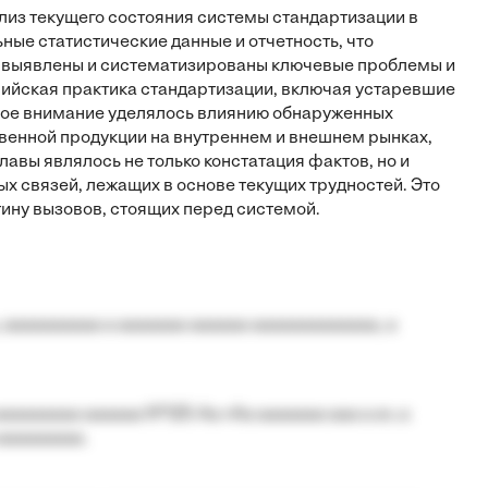
лиз текущего состояния системы стандартизации в
ные статистические данные и отчетность, что
и выявлены и систематизированы ключевые проблемы и
сийская практика стандартизации, включая устаревшие
бое внимание уделялось влиянию обнаруженных
венной продукции на внутреннем и внешнем рынках,
вы являлось не только констатация фактов, но и
х связей, лежащих в основе текущих трудностей. Это
ну вызовов, стоящих перед системой.
 aaaaaaaaaa a aaaaaaa aaaaaa aaaaaaaaaaaaa, a
aaaaaaaa aaaaaa №125-Aa «Aa aaaaaaa aaa a a», a
aaaaaaaaa.