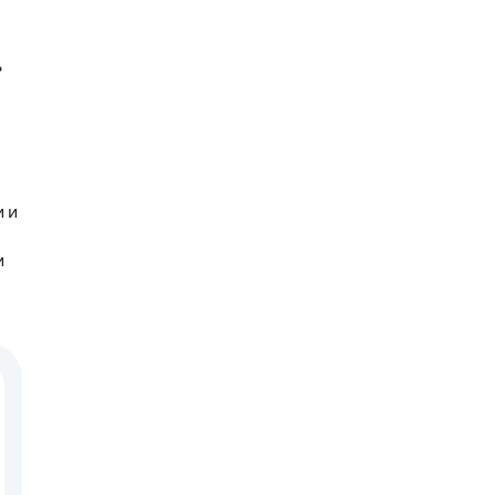
ь
 и
и