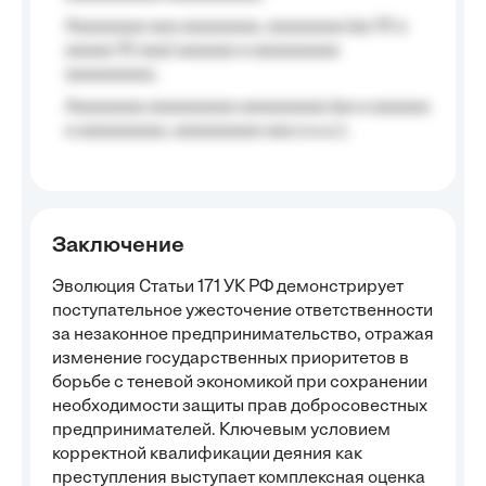
Aaaaaaaa aaa aaaaaaaa, aaaaaaaa (aa 10 a
aaaaa 10 aaa) aaaaaa a aaaaaaaaa
aaaaaaaaa;
Aaaaaaaa aaaaaaaaa aaaaaaaaa (aa a aaaaaa
a aaaaaaaaa, aaaaaaaaa aaa a a.a.);
Заключение
Эволюция Статьи 171 УК РФ демонстрирует
поступательное ужесточение ответственности
за незаконное предпринимательство, отражая
изменение государственных приоритетов в
борьбе с теневой экономикой при сохранении
необходимости защиты прав добросовестных
предпринимателей. Ключевым условием
корректной квалификации деяния как
преступления выступает комплексная оценка