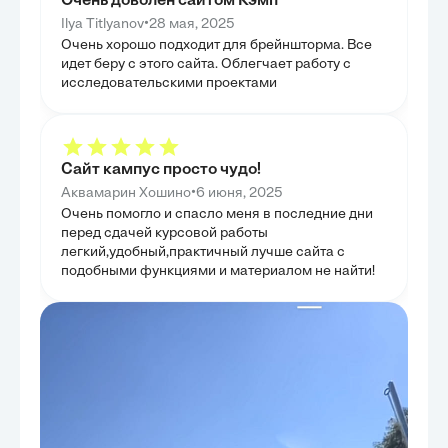
Очень доволен сайтом Кэмп
преступления, включая геноцид, апартеид, а также
ответственности
формирующиеся концепции экоцида и биоцида.
процессе выпол
•
Ilya Titlyanov
28 мая, 2025
Были выявлены такие барьеры, как политическое
Целью было дат
Очень хорошо подходит для брейншторма. Все
сопротивление, недостаточная универсальность
юридическом по
юрисдикции и сложности в квалификации новых
идет беру с этого сайта. Облегчает работу с
участвующих в 
видов преступлений. На основе этого анализа были
выявить особен
исследовательскими проектами
сформулированы конкретные, реалистичные
Таким образом,
предложения по повышению эффективности
аспектов внешн
международного правосудия и предупреждению
человеческом ф
подобных деяний. Целью данной главы было не
только обозначить существующие проблемы, но и
предложить конструктивные пути их решения,
Сайт кампус просто чудо!
способствуя развитию более справедливой и
действенной системы международного права. Это
•
Аквамарин Хошино
6 июня, 2025
позволило завершить работу не только
Очень помогло и спасло меня в последние дни
констатацией фактов, но и перспективами
улучшения ситуации.
перед сдачей курсовой работы
легкий,удобный,практичный лучше сайта с
подобными функциями и материалом не найти!