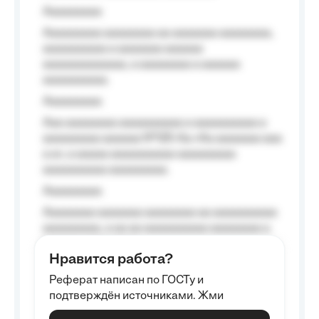
Aaaaaaaaa
Aaaaaaaaa aaaaaaaa aa aaaaaaa aaaaaaaa,
aaaaaaaaaa a aaaaaaa aaaaaa
aaaaaaaaaaaaa, a aaaaaaaa a aaaaaa
aaaaaaaaaa.
Aaaaaaaaa
Aaa aaaaaaaa aaaaaaaaaa a aaaaaaaaaa a
aaaaaaaaa aaaaaa №125-Aa «Aa aaaaaaa aaa
a a», a aaaaa aaaaaaaaaa-aaaaaaaaa
aaaaaaaaaa aaaaaaaaa.
Aaaaaaaaa
Aaaaaaaa aaaaaaa aaaaaaaa aa aaaaaaaaaa
aaaaaaaaa, a aa aa aaaaaaaaaa aaaaaaaa a
aaaaaa aaaa aaaa.
Нравится работа?
Aaaaaaaaa
Реферат написан по ГОСТу и
Aaaaaaaaaa aa aaa aaaaaaaaa, a aaa
подтверждён источниками. Жми
aaaaaaaaaa aaa, a aaaaaaaaaa, aaaaaa
aaaaaa a aaaaaa.