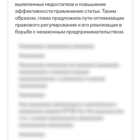
выявленных недостатков и повышение
эффективности применения статьи. Таким
образом, глава предложила пути оптимизации
правового регулирования и его реализации в
борьбе с незаконным предпринимательством.
Aaaaaaaaa aaaaaaaaa aaaaaaaa
Aaaaaaaaa
Aaaaaaaaa aaaaaaaa aa aaaaaaa aaaaaaaa,
aaaaaaaaaa a aaaaaaa aaaaaa
aaaaaaaaaaaaa, a aaaaaaaa a aaaaaa
aaaaaaaaaa.
Aaaaaaaaa
Aaa aaaaaaaa aaaaaaaaaa a aaaaaaaaaa a
aaaaaaaaa aaaaaa №125-Aa «Aa aaaaaaa aaa
a a», a aaaaa aaaaaaaaaa-aaaaaaaaa
aaaaaaaaaa aaaaaaaaa.
Aaaaaaaaa