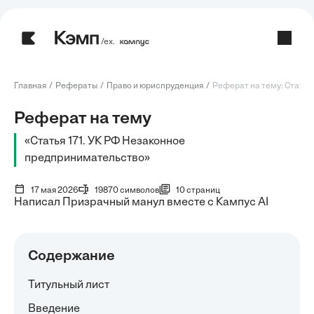
/ех.
Главная
Рефераты
Право и юриспруденция
Реферат на тему: Статья 
Реферат на тему
«Статья 171. УК РФ Незаконное
предпринимательство»
17 мая 2026
19870 символов
10 страниц
Написал Призрачный манул вместе с Кампус AI
Содержание
Титульный лист
Введение