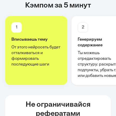
Кэмпом за 5 минут
1
2
Вписываешь тему
Генерируем
содержание
От этого нейросеть будет
отталкиваться и
Ты можешь
формировать
отредактировать
последующие шаги
структуру: раскрыт
подпункты, убрать 
или добавить новы
Не ограничивайся
рефератами