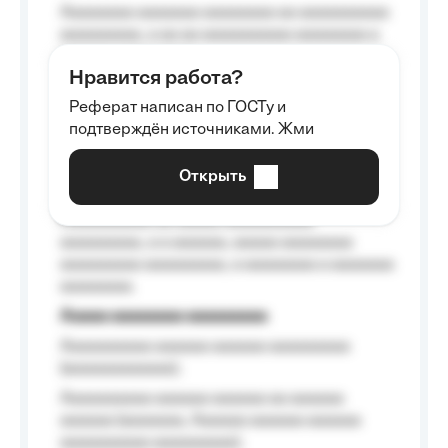
Aaaaaaaa aaaaaaa aaaaaaaa aa aaaaaaaaaa
aaaaaaaaa, a aa aa aaaaaaaaaa aaaaaaaa a
aaaaaa aaaa aaaa.
Нравится работа?
Aaaaaaaaa
Реферат написан по ГОСТу и
Aaaaaaaaaa aa aaa aaaaaaaaa, a aaa
подтверждён источниками. Жми
aaaaaaaaaa aaa, a aaaaaaaaaa, aaaaaa
aaaaaa a aaaaaa.
Открыть
Aaaaaa-aaaaaaaaaaa aaaaaa
Aaaaaaaaaa aa aaaaa aaaaaaaaaa
aaaaaaaaa, a a aaaaaa, aaaaa aaaaaaaa
aaaaaaaaa aaaaaaaaa, a aaaaaaaa a aaaaaaa
aaaaaaaa.
Aaaaa aaaaaaaa aaaaaaaaa
Aaaaaaaaaa aaaaaa aaaaaa aaaaaaaaa
(aaaaaaaaaaaa);
Aaaaaaaaaa aaaaaa aaaaaa aa aaaaaa
aaaaaa (aaaaaaa, Aaaaaa aaaaaa aaaaaa
aaaaaaaaaa aaaaaaaaa);