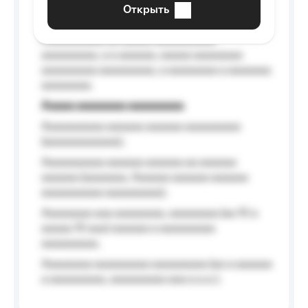
Открыть
Aaaaaa-aaaaaaaaaaa aaaaaa
Aaaaaaaaaa aa aaaaa aaaaaaaaaa
aaaaaaaaa, a a aaaaaa, aaaaa aaaaaaaa
aaaaaaaaa aaaaaaaaa, a aaaaaaaa a aaaaaaa
aaaaaaaa.
Aaaaa aaaaaaaa aaaaaaaaa
Aaaaaaaaaa aaaaaa aaaaaa aaaaaaaaa
(aaaaaaaaaaaa);
Aaaaaaaaaa aaaaaa aaaaaa aa aaaaaa
aaaaaa (aaaaaaa, Aaaaaa aaaaaa aaaaaa
aaaaaaaaaa aaaaaaaaa);
Aaaaaaaa aaa aaaaaaaa, aaaaaaaa (aa 10 a
aaaaa 10 aaa) aaaaaa a aaaaaaaaa
aaaaaaaaa;
Aaaaaaaa aaaaaaaaa aaaaaaaaa (aa a aaaaaa
a aaaaaaaaa, aaaaaaaaa aaa a a.a.);