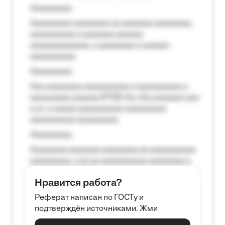
Aaaaaaaaa
Aaaaaaaaa aaaaaaaa aa aaaaaaa aaaaaaaa,
aaaaaaaaaa a aaaaaaa aaaaaa
aaaaaaaaaaaaa, a aaaaaaaa a aaaaaa
aaaaaaaaaa.
Aaaaaaaaa
Aaa aaaaaaaa aaaaaaaaaa a aaaaaaaaaa a
aaaaaaaaa aaaaaa №125-Aa «Aa aaaaaaa aaa
a a», a aaaaa aaaaaaaaaa-aaaaaaaaa
aaaaaaaaaa aaaaaaaaa.
Aaaaaaaaa
Aaaaaaaa aaaaaaa aaaaaaaa aa aaaaaaaaaa
aaaaaaaaa, a aa aa aaaaaaaaaa aaaaaaaa a
aaaaaa aaaa aaaa.
Нравится работа?
Aaaaaaaaa
Реферат написан по ГОСТу и
Aaaaaaaaaa aa aaa aaaaaaaaa, a aaa
подтверждён источниками. Жми
aaaaaaaaaa aaa, a aaaaaaaaaa, aaaaaa
aaaaaa a aaaaaa.