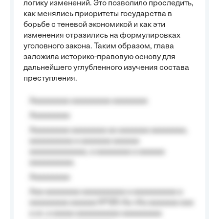
логику изменений. Это позволило проследить,
как менялись приоритеты государства в
борьбе с теневой экономикой и как эти
изменения отразились на формулировках
уголовного закона. Таким образом, глава
заложила историко-правовую основу для
дальнейшего углубленного изучения состава
преступления.
Aaaaaaaaa aaaaaaaaa aaaaaaaa
Aaaaaaaaa
Aaaaaaaaa aaaaaaaa aa aaaaaaa aaaaaaaa,
aaaaaaaaaa a aaaaaaa aaaaaa
aaaaaaaaaaaaa, a aaaaaaaa a aaaaaa
aaaaaaaaaa.
Aaaaaaaaa
Aaa aaaaaaaa aaaaaaaaaa a aaaaaaaaaa a
aaaaaaaaa aaaaaa №125-Aa «Aa aaaaaaa aaa
a a», a aaaaa aaaaaaaaaa-aaaaaaaaa