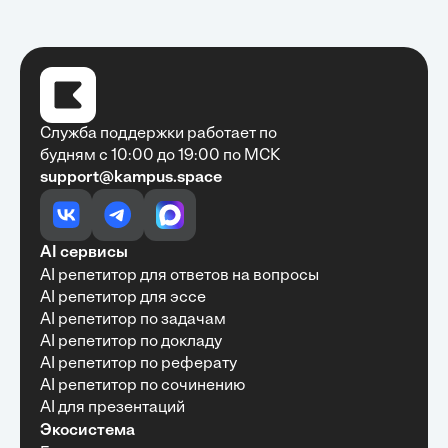
Служба поддержки работает по
будням с 10:00 до 19:00 по МСК
support@kampus.space
Очень быстро, недорого, качественно,
доступно
•
Алексей Антонов
27 мая, 2025
Обучение с Кампус Хаб — очень экономит
AI сервисы
время с возможностю узнать много новой и
AI репетитор для ответов на вопросы
полезной информации. Рекомендую ...
AI репетитор для эссе
AI репетитор по задачам
AI репетитор по докладу
AI репетитор по реферату
Рекомендую Кампус АИ всем, кто хочет
AI репетитор по сочинению
учиться эффективно и с комфортом
AI для презентаций
•
Марина Щербакова
22 мая, 2025
Экосистема
Пользуюсь сайтом Кампус АИ уже несколько