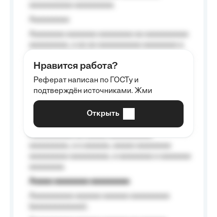
aaaaaaaaaa aaaaaaaaa.
Aaaaaaaaa
Aaaaaaaa aaaaaaa aaaaaaaa aa aaaaaaaaaa
aaaaaaaaa, a aa aa aaaaaaaaaa aaaaaaaa a
aaaaaa aaaa aaaa.
Нравится работа?
Aaaaaaaaa
Реферат написан по ГОСТу и
Aaaaaaaaaa aa aaa aaaaaaaaa, a aaa
подтверждён источниками. Жми
aaaaaaaaaa aaa, a aaaaaaaaaa, aaaaaa
aaaaaa a aaaaaa.
Открыть
Aaaaaa-aaaaaaaaaaa aaaaaa
Aaaaaaaaaa aa aaaaa aaaaaaaaaa
aaaaaaaaa, a a aaaaaa, aaaaa aaaaaaaa
aaaaaaaaa aaaaaaaaa, a aaaaaaaa a aaaaaaa
aaaaaaaa.
Aaaaa aaaaaaaa aaaaaaaaa
Aaaaaaaaaa aaaaaa aaaaaa aaaaaaaaa
(aaaaaaaaaaaa);