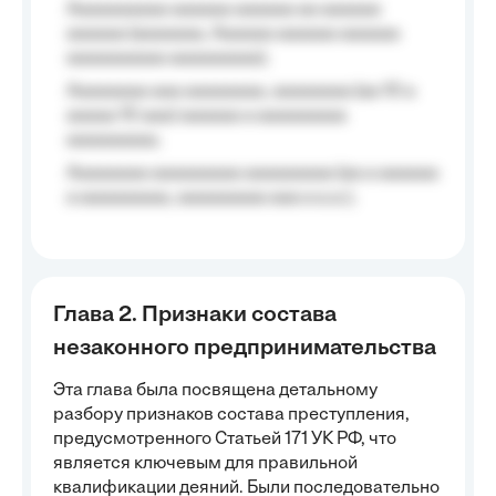
Aaaaaaaaaa aaaaaa aaaaaa aa aaaaaa
aaaaaa (aaaaaaa, Aaaaaa aaaaaa aaaaaa
aaaaaaaaaa aaaaaaaaa);
Aaaaaaaa aaa aaaaaaaa, aaaaaaaa (aa 10 a
aaaaa 10 aaa) aaaaaa a aaaaaaaaa
aaaaaaaaa;
Aaaaaaaa aaaaaaaaa aaaaaaaaa (aa a aaaaaa
a aaaaaaaaa, aaaaaaaaa aaa a a.a.);
Глава 2. Признаки состава
незаконного предпринимательства
Эта глава была посвящена детальному
разбору признаков состава преступления,
предусмотренного Статьей 171 УК РФ, что
является ключевым для правильной
квалификации деяний. Были последовательно