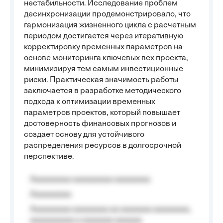
нестабильности. Исследование проблем
десинхронизации продемонстрировало, что
гармонизация жизненного цикла с расчетным
периодом достигается через итеративную
корректировку временных параметров на
основе мониторинга ключевых вех проекта,
минимизируя тем самым инвестиционные
риски. Практическая значимость работы
заключается в разработке методического
подхода к оптимизации временных
параметров проектов, который повышает
достоверность финансовых прогнозов и
создает основу для устойчивого
распределения ресурсов в долгосрочной
перспективе.
Aaaaaaaaa aaaaaaaaa aaaaaaaa
Aaaaaaaaa
Aaaaaaaaa aaaaaaaa aa aaaaaaa aaaaaaaa,
aaaaaaaaaa a aaaaaaa aaaaaa