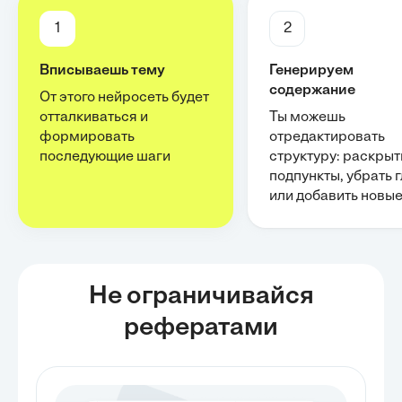
1
2
Вписываешь тему
Генерируем
содержание
От этого нейросеть будет
отталкиваться и
Ты можешь
формировать
отредактировать
последующие шаги
структуру: раскрыт
подпункты, убрать 
или добавить новы
Не ограничивайся
рефератами