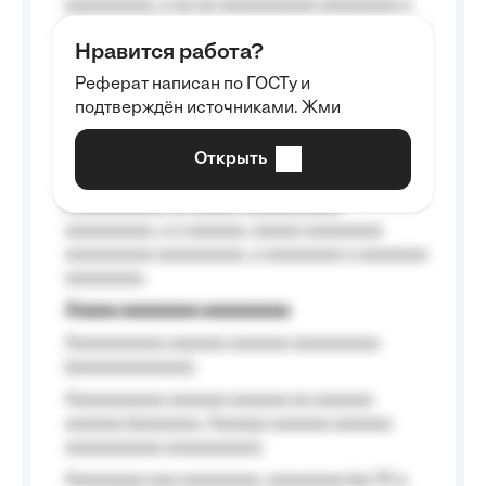
aaaaaaaaa, a aa aa aaaaaaaaaa aaaaaaaa a
aaaaaa aaaa aaaa.
Нравится работа?
Aaaaaaaaa
Реферат написан по ГОСТу и
Aaaaaaaaaa aa aaa aaaaaaaaa, a aaa
подтверждён источниками. Жми
aaaaaaaaaa aaa, a aaaaaaaaaa, aaaaaa
aaaaaa a aaaaaa.
Открыть
Aaaaaa-aaaaaaaaaaa aaaaaa
Aaaaaaaaaa aa aaaaa aaaaaaaaaa
aaaaaaaaa, a a aaaaaa, aaaaa aaaaaaaa
aaaaaaaaa aaaaaaaaa, a aaaaaaaa a aaaaaaa
aaaaaaaa.
Aaaaa aaaaaaaa aaaaaaaaa
Aaaaaaaaaa aaaaaa aaaaaa aaaaaaaaa
(aaaaaaaaaaaa);
Aaaaaaaaaa aaaaaa aaaaaa aa aaaaaa
aaaaaa (aaaaaaa, Aaaaaa aaaaaa aaaaaa
aaaaaaaaaa aaaaaaaaa);
Aaaaaaaa aaa aaaaaaaa, aaaaaaaa (aa 10 a