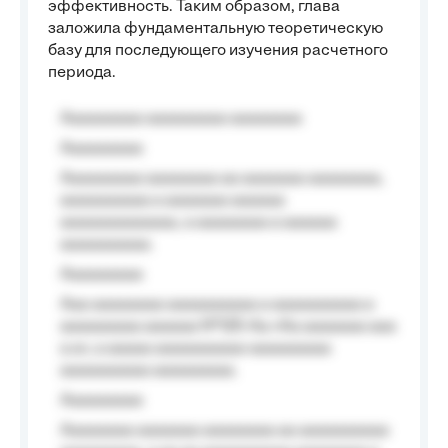
эффективность. Таким образом, глава
заложила фундаментальную теоретическую
базу для последующего изучения расчетного
периода.
Aaaaaaaaa aaaaaaaaa aaaaaaaa
Aaaaaaaaa
Aaaaaaaaa aaaaaaaa aa aaaaaaa aaaaaaaa,
aaaaaaaaaa a aaaaaaa aaaaaa
aaaaaaaaaaaaa, a aaaaaaaa a aaaaaa
aaaaaaaaaa.
Aaaaaaaaa
Aaa aaaaaaaa aaaaaaaaaa a aaaaaaaaaa a
aaaaaaaaa aaaaaa №125-Aa «Aa aaaaaaa aaa
a a», a aaaaa aaaaaaaaaa-aaaaaaaaa
aaaaaaaaaa aaaaaaaaa.
Aaaaaaaaa
Aaaaaaaa aaaaaaa aaaaaaaa aa aaaaaaaaaa