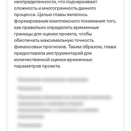
неопределенности, что подчеркивает
сложность и многогранность данного
процесса. Целью главы являлось
формирование комплексного понимания того,
как правильно определить временные
границы для оценки проекта, чтобы
обеспечить максимальную точность
финансовых прогнозов. Таким образом, глава
предоставила инструментарий для
количественной оценки временных
параметров проекта.
Aaaaaaaaa aaaaaaaaa aaaaaaaa
Aaaaaaaaa
Aaaaaaaaa aaaaaaaa aa aaaaaaa aaaaaaaa,
aaaaaaaaaa a aaaaaaa aaaaaa
aaaaaaaaaaaaa, a aaaaaaaa a aaaaaa
aaaaaaaaaa.
Aaaaaaaaa