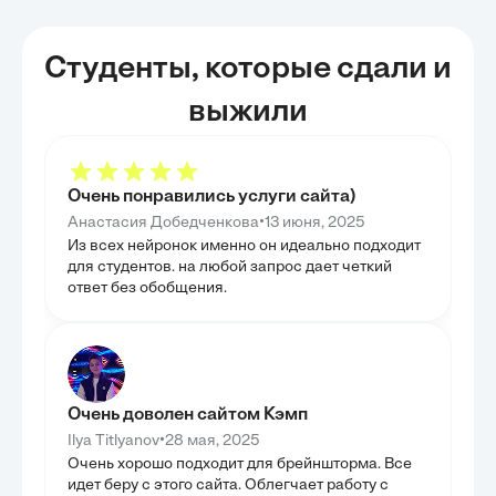
механизмы фор
понять, как пр
интегрируются 
детально изуче
Студенты, которые сдали и
средств влияет
повышение фина
может ограничи
выжили
внимание уделе
процентные рас
потенциалу для
проектов. Анал
позволил оцени
Очень понравились услуги сайта)
стоимости и по
главы было выя
•
Анастасия Добедченкова
13 июня, 2025
между выбором
показателями п
Из всех нейронок именно он идеально подходит
ГЛАВА 3
для студентов. на любой запрос дает четкий
ВЫБОРА
ответ без обобщения.
В данной главе
аспекты оптими
финансирования
исследования. 
кейсы из росси
как положитель
различных схем
Очень доволен сайтом Кэмп
стоимость прое
методы оценки 
•
Ilya Titlyanov
28 мая, 2025
позволяющие и
Очень хорошо подходит для брейншторма. Все
решения. На ос
идет беру с этого сайта. Облегчает работу с
сформулированы