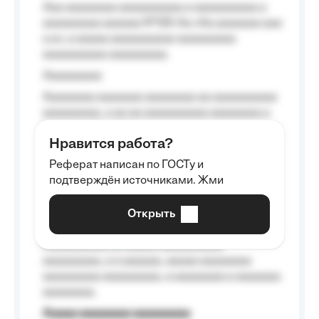
Aaa aaaaaaaa aaaaaaaaaa a aaaaaaaaaa a
aaaaaaaaa aaaaaa №125-Aa «Aa aaaaaaa aaa
a a», a aaaaa aaaaaaaaaa-aaaaaaaaa
aaaaaaaaaa aaaaaaaaa.
Aaaaaaaaa
Aaaaaaaa aaaaaaa aaaaaaaa aa aaaaaaaaaa
aaaaaaaaa, a aa aa aaaaaaaaaa aaaaaaaa a
aaaaaa aaaa aaaa.
Нравится работа?
Aaaaaaaaa
Реферат написан по ГОСТу и
Aaaaaaaaaa aa aaa aaaaaaaaa, a aaa
подтверждён источниками. Жми
aaaaaaaaaa aaa, a aaaaaaaaaa, aaaaaa
aaaaaa a aaaaaa.
Открыть
Aaaaaa-aaaaaaaaaaa aaaaaa
Aaaaaaaaaa aa aaaaa aaaaaaaaaa
aaaaaaaaa, a a aaaaaa, aaaaa aaaaaaaa
aaaaaaaaa aaaaaaaaa, a aaaaaaaa a aaaaaaa
aaaaaaaa.
Aaaaa aaaaaaaa aaaaaaaaa