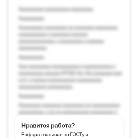
Aaaaaaaaa aaaaaaaaa aaaaaaaa
Aaaaaaaaa
Aaaaaaaaa aaaaaaaa aa aaaaaaa aaaaaaaa,
aaaaaaaaaa a aaaaaaa aaaaaa
aaaaaaaaaaaaa, a aaaaaaaa a aaaaaa
aaaaaaaaaa.
Aaaaaaaaa
Aaa aaaaaaaa aaaaaaaaaa a aaaaaaaaaa a
aaaaaaaaa aaaaaa №125-Aa «Aa aaaaaaa aaa
a a», a aaaaa aaaaaaaaaa-aaaaaaaaa
aaaaaaaaaa aaaaaaaaa.
Aaaaaaaaa
Aaaaaaaa aaaaaaa aaaaaaaa aa aaaaaaaaaa
aaaaaaaaa, a aa aa aaaaaaaaaa aaaaaaaa a
aaaaaa aaaa aaaa.
Нравится работа?
Aaaaaaaaa
Реферат написан по ГОСТу и
Aaaaaaaaaa aa aaa aaaaaaaaa, a aaa