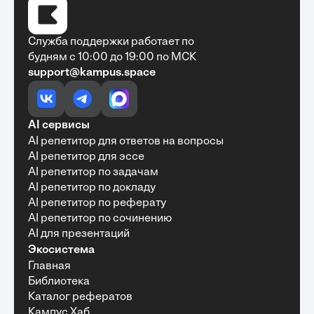
Служба поддержки работает по
будням с 10:00 до 19:00 по МСК
support@kampus.space
Очень быстро, недорого, качественно,
доступно
•
Алексей Антонов
27 мая, 2025
Обучение с Кампус Хаб — очень экономит
AI сервисы
время с возможностю узнать много новой и
AI репетитор для ответов на вопросы
полезной информации. Рекомендую ...
AI репетитор для эссе
AI репетитор по задачам
AI репетитор по докладу
AI репетитор по реферату
Рекомендую Кампус АИ всем, кто хочет
AI репетитор по сочинению
учиться эффективно и с комфортом
AI для презентаций
•
Марина Щербакова
22 мая, 2025
Экосистема
Пользуюсь сайтом Кампус АИ уже несколько
Главная
месяцев и хочу отметить высокий уровень
Библиотека
удобства и информативности. Платформа
отлично подходит как для самостоятельного
Каталог рефератов
обучения, так и для профессионального
Кампус Хаб