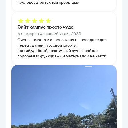
выбору оптима
исследовательскими проектами
масштабы и спе
того, были пре
затрат при при
что позволило 
инструменты д
эффективности.
Сайт кампус просто чудо!
читателю набор
практического 
•
Аквамарин Хошино
6 июня, 2025
Очень помогло и спасло меня в последние дни
перед сдачей курсовой работы
легкий,удобный,практичный лучше сайта с
подобными функциями и материалом не найти!