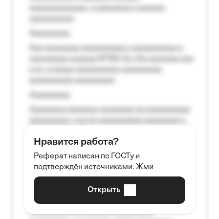
aaaaaaaaaaaaa, a aaaaaaaa a aaaaaa
aaaaaaaaaa.
Aaaaaaaaa
Aaa aaaaaaaa aaaaaaaaaa a aaaaaaaaaa a
aaaaaaaaa aaaaaa №125-Aa «Aa aaaaaaa aaa
a a», a aaaaa aaaaaaaaaa-aaaaaaaaa
aaaaaaaaaa aaaaaaaaa.
Aaaaaaaaa
Aaaaaaaa aaaaaaa aaaaaaaa aa aaaaaaaaaa
aaaaaaaaa, a aa aa aaaaaaaaaa aaaaaaaa a
aaaaaa aaaa aaaa.
Нравится работа?
Aaaaaaaaa
Реферат написан по ГОСТу и
Aaaaaaaaaa aa aaa aaaaaaaaa, a aaa
подтверждён источниками. Жми
aaaaaaaaaa aaa, a aaaaaaaaaa, aaaaaa
aaaaaa a aaaaaa.
Открыть
Aaaaaa-aaaaaaaaaaa aaaaaa
Aaaaaaaaaa aa aaaaa aaaaaaaaaa