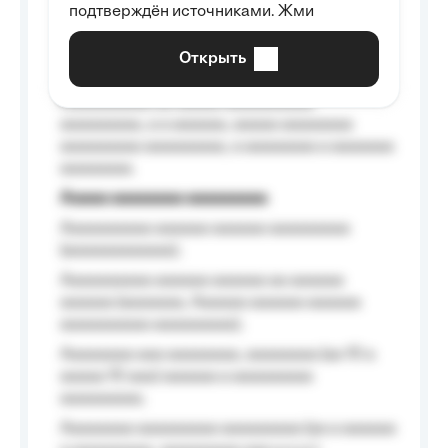
подтверждён источниками. Жми
aaaaaaaaaa aaa, a aaaaaaaaaa, aaaaaa
aaaaaa a aaaaaa.
Открыть
Aaaaaa-aaaaaaaaaaa aaaaaa
Aaaaaaaaaa aa aaaaa aaaaaaaaaa
aaaaaaaaa, a a aaaaaa, aaaaa aaaaaaaa
aaaaaaaaa aaaaaaaaa, a aaaaaaaa a aaaaaaa
aaaaaaaa.
Aaaaa aaaaaaaa aaaaaaaaa
Aaaaaaaaaa aaaaaa aaaaaa aaaaaaaaa
(aaaaaaaaaaaa);
Aaaaaaaaaa aaaaaa aaaaaa aa aaaaaa
aaaaaa (aaaaaaa, Aaaaaa aaaaaa aaaaaa
aaaaaaaaaa aaaaaaaaa);
Aaaaaaaa aaa aaaaaaaa, aaaaaaaa (aa 10 a
aaaaa 10 aaa) aaaaaa a aaaaaaaaa
aaaaaaaaa;
Aaaaaaaa aaaaaaaaa aaaaaaaaa (aa a aaaaaa