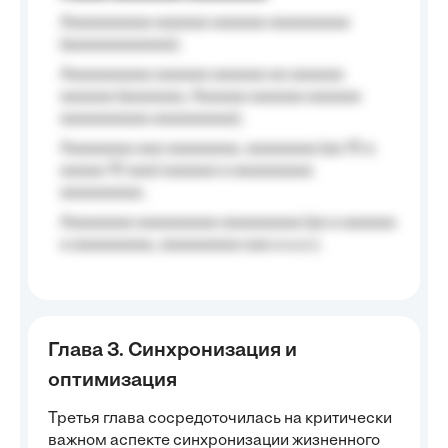
Aaaaaaaaaa aaaaaa aaaaaa aaaaaaaaa
(aaaaaaaaaaaa);
Aaaaaaaaaa aaaaaa aaaaaa aa aaaaaa
aaaaaa (aaaaaaa, Aaaaaa aaaaaa aaaaaa
aaaaaaaaaa aaaaaaaaa);
Aaaaaaaa aaa aaaaaaaa, aaaaaaaa (aa 10 a
aaaaa 10 aaa) aaaaaa a aaaaaaaaa
aaaaaaaaa;
Aaaaaaaa aaaaaaaaa aaaaaaaaa (aa a aaaaaa
a aaaaaaaaa, aaaaaaaaa aaa a a.a.);
Глава 3. Синхронизация и
оптимизация
Третья глава сосредоточилась на критически
важном аспекте синхронизации жизненного