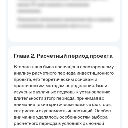
aaaaa 10 aaa) aaaaaa a aaaaaaaaa
aaaaaaaaa;
Aaaaaaaa aaaaaaaaa aaaaaaaaa (aa a aaaaaa
a aaaaaaaaa, aaaaaaaaa aaa a a.a.);
Глава 2. Расчетный период проекта
Вторая глава была посвящена всестороннему
анализу расчетного периода инвестиционного
проекта, его теоретическим основам и
практическим методам определения. Были
изучены различные подходы к установлению
длительности этого периода, принимая во
внимание такие критически важные факторы,
как риски и окупаемость инвестиций. Особое
внимание уделялось особенностям выбора
расчетного периода в условиях рыночной