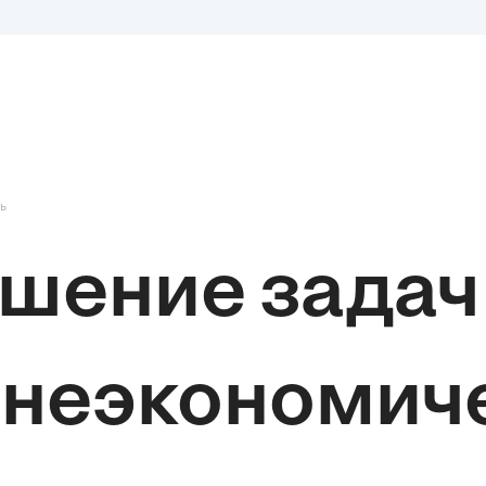
ь
шение задач
неэкономич