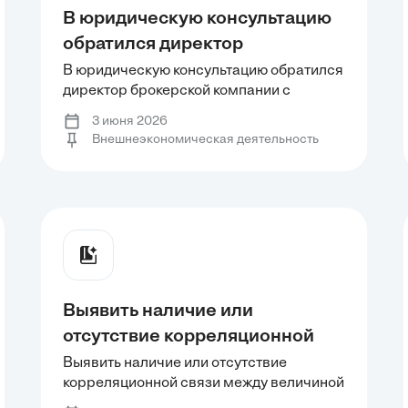
В юридическую консультацию
обратился директор
брокерской компании с
В юридическую консультацию обратился
директор брокерской компании с
просьбой дать консультацию по
просьбой дать консультацию по вопросу,
вопросу, вправе ли брокерская
3 июня 2026
вправе ли брокерская компания-
Внешнеэкономическая деятельность
компания-резидент, не
резидент, не имеющая валютной
имеющая валютной лицензии,
лицензии, заключать договора купли-
продажи ценных бумаг российских
заключать договора купли-
эмитентов,
продажи ценных бумаг
российских эмитентов,
Выявить наличие или
отсутствие корреляционной
связи между величиной
Выявить наличие или отсутствие
корреляционной связи между величиной
таможенных платежей и
таможенных платежей и