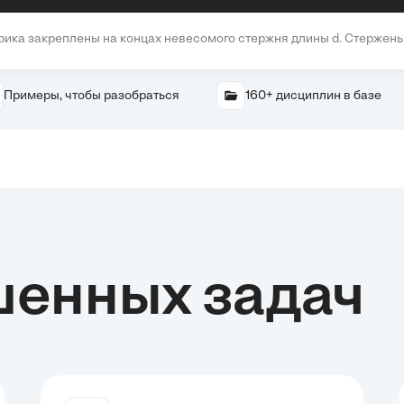
ка закреплены на концах невесомого стержня длины d. Стержень 
Примеры, чтобы разобраться
160+ дисциплин в базе
шенных задач