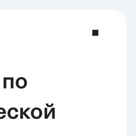
 по
еской