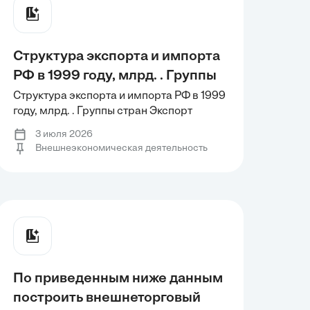
Структура экспорта и импорта
РФ в 1999 году, млрд. . Группы
стран Экспорт Импорт Страны
Структура экспорта и импорта РФ в 1999
году, млрд. . Группы стран Экспорт
СНГ 10,7 8,3 Страны
Импорт Страны СНГ 10,7 8,3 Страны
организации экономического
3 июля 2026
организации экономического
Внешнеэкономическая деятельность
содействия и развития (ОЭСР)
содействия и развития (ОЭСР) 42,4 16,6
42,4 16,6 Страны европейского
Страны европейского союза 24,0 11,1
Страны Азиатско-Тихоокеанского
союза 24,0 11,1 Страны
экономического
Азиатско-Тихоокеанского
экономического
По приведенным ниже данным
построить внешнеторговый