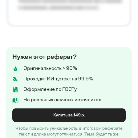
Aaaaaaaa aaaaaaaaa aaaaaaaaa (aa a aaaaaa
a aaaaaaaaa, aaaaaaaaa aaa a a.a.);
Нужен этот реферат?
Оригинальность > 90%
Проходит ИИ-детект на 99,9%
Оформление по ГОСТу
На реальных научных источниках
Купить за 149 р.
Чтобы повысить уникальность, в итоговом реферате
текст и длина могут отличаться. Тема будет та же.