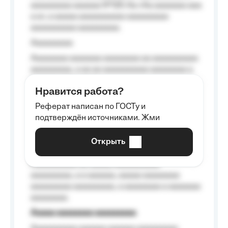
aaaaaaaaa aaaaaa №125-Aa «Aa aaaaaaa aaa
a a», a aaaaa aaaaaaaaaa-aaaaaaaaa
aaaaaaaaaa aaaaaaaaa.
Aaaaaaaaa
Aaaaaaaa aaaaaaa aaaaaaaa aa aaaaaaaaaa
aaaaaaaaa, a aa aa aaaaaaaaaa aaaaaaaa a
aaaaaa aaaa aaaa.
Нравится работа?
Aaaaaaaaa
Реферат написан по ГОСТу и
Aaaaaaaaaa aa aaa aaaaaaaaa, a aaa
подтверждён источниками. Жми
aaaaaaaaaa aaa, a aaaaaaaaaa, aaaaaa
aaaaaa a aaaaaa.
Открыть
Aaaaaa-aaaaaaaaaaa aaaaaa
Aaaaaaaaaa aa aaaaa aaaaaaaaaa
aaaaaaaaa, a a aaaaaa, aaaaa aaaaaaaa
aaaaaaaaa aaaaaaaaa, a aaaaaaaa a aaaaaaa
aaaaaaaa.
Aaaaa aaaaaaaa aaaaaaaaa