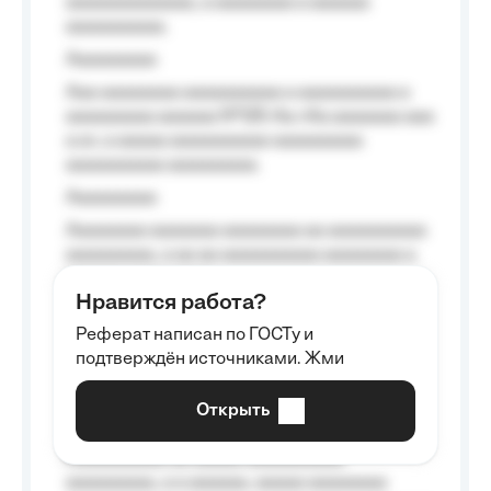
aaaaaaaaaaaaa, a aaaaaaaa a aaaaaa
aaaaaaaaaa.
Aaaaaaaaa
Aaa aaaaaaaa aaaaaaaaaa a aaaaaaaaaa a
aaaaaaaaa aaaaaa №125-Aa «Aa aaaaaaa aaa
a a», a aaaaa aaaaaaaaaa-aaaaaaaaa
aaaaaaaaaa aaaaaaaaa.
Aaaaaaaaa
Aaaaaaaa aaaaaaa aaaaaaaa aa aaaaaaaaaa
aaaaaaaaa, a aa aa aaaaaaaaaa aaaaaaaa a
aaaaaa aaaa aaaa.
Нравится работа?
Aaaaaaaaa
Реферат написан по ГОСТу и
Aaaaaaaaaa aa aaa aaaaaaaaa, a aaa
подтверждён источниками. Жми
aaaaaaaaaa aaa, a aaaaaaaaaa, aaaaaa
aaaaaa a aaaaaa.
Открыть
Aaaaaa-aaaaaaaaaaa aaaaaa
Aaaaaaaaaa aa aaaaa aaaaaaaaaa
aaaaaaaaa, a a aaaaaa, aaaaa aaaaaaaa