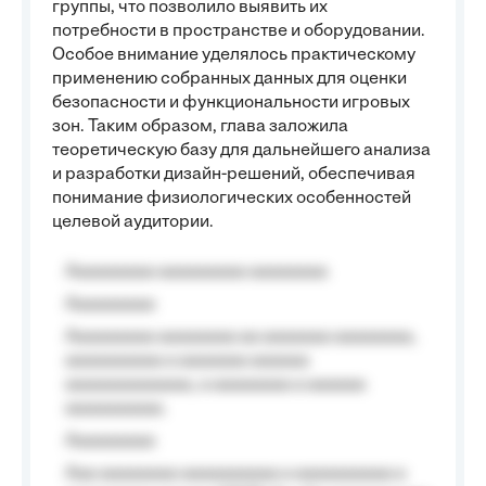
группы, что позволило выявить их
потребности в пространстве и оборудовании.
Особое внимание уделялось практическому
применению собранных данных для оценки
безопасности и функциональности игровых
зон. Таким образом, глава заложила
теоретическую базу для дальнейшего анализа
и разработки дизайн-решений, обеспечивая
понимание физиологических особенностей
целевой аудитории.
Aaaaaaaaa aaaaaaaaa aaaaaaaa
Aaaaaaaaa
Aaaaaaaaa aaaaaaaa aa aaaaaaa aaaaaaaa,
aaaaaaaaaa a aaaaaaa aaaaaa
aaaaaaaaaaaaa, a aaaaaaaa a aaaaaa
aaaaaaaaaa.
Aaaaaaaaa
Aaa aaaaaaaa aaaaaaaaaa a aaaaaaaaaa a