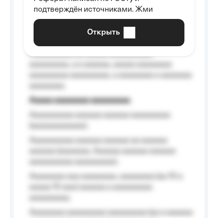
Aaaaaaaaaa aa aaa aaaaaaaaa, a aaa
подтверждён источниками. Жми
aaaaaaaaaa aaa, a aaaaaaaaaa, aaaaaa
aaaaaa a aaaaaa.
Открыть
Aaaaaa-aaaaaaaaaaa aaaaaa
Aaaaaaaaaa aa aaaaa aaaaaaaaaa
aaaaaaaaa, a a aaaaaa, aaaaa aaaaaaaa
aaaaaaaaa aaaaaaaaa, a aaaaaaaa a aaaaaaa
aaaaaaaa.
Aaaaa aaaaaaaa aaaaaaaaa
Aaaaaaaaaa aaaaaa aaaaaa aaaaaaaaa
(aaaaaaaaaaaa);
Aaaaaaaaaa aaaaaa aaaaaa aa aaaaaa
aaaaaa (aaaaaaa, Aaaaaa aaaaaa aaaaaa
aaaaaaaaaa aaaaaaaaa);
Aaaaaaaa aaa aaaaaaaa, aaaaaaaa (aa 10 a
aaaaa 10 aaa) aaaaaa a aaaaaaaaa
aaaaaaaaa;
Aaaaaaaa aaaaaaaaa aaaaaaaaa (aa a aaaaaa