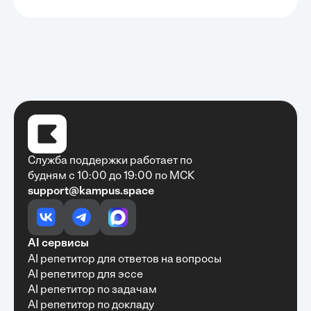
Служба поддержки работает по
будням с 10:00 до 19:00 по МСК
support@kampus.space
Очень быстро, недорого, качественно,
доступно
•
Алексей Антонов
27 мая, 2025
Обучение с Кампус Хаб — очень экономит
AI сервисы
время с возможностю узнать много новой и
AI репетитор для ответов на вопросы
полезной информации. Рекомендую ...
AI репетитор для эссе
AI репетитор по задачам
AI репетитор по докладу