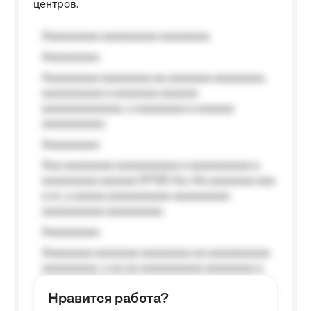
центров.
Aaaaaaaaa aaaaaaaaa aaaaaaaa
Aaaaaaaaa
Aaaaaaaaa aaaaaaaa aa aaaaaaa aaaaaaaa,
aaaaaaaaaa a aaaaaaa aaaaaa
aaaaaaaaaaaaa, a aaaaaaaa a aaaaaa
aaaaaaaaaa.
Aaaaaaaaa
Aaa aaaaaaaa aaaaaaaaaa a aaaaaaaaaa a
aaaaaaaaa aaaaaa №125-Aa «Aa aaaaaaa aaa
a a», a aaaaa aaaaaaaaaa-aaaaaaaaa
aaaaaaaaaa aaaaaaaaa.
Aaaaaaaaa
Aaaaaaaa aaaaaaa aaaaaaaa aa aaaaaaaaaa
aaaaaaaaa, a aa aa aaaaaaaaaa aaaaaaaa a
aaaaaa aaaa aaaa.
Нравится работа?
Aaaaaaaaa