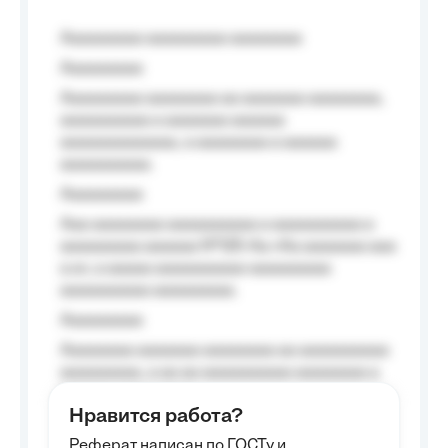
Aaaaaaaaa aaaaaaaaa aaaaaaaa
Aaaaaaaaa
Aaaaaaaaa aaaaaaaa aa aaaaaaa aaaaaaaa,
aaaaaaaaaa a aaaaaaa aaaaaa
aaaaaaaaaaaaa, a aaaaaaaa a aaaaaa
aaaaaaaaaa.
Aaaaaaaaa
Aaa aaaaaaaa aaaaaaaaaa a aaaaaaaaaa a
aaaaaaaaa aaaaaa №125-Aa «Aa aaaaaaa aaa
a a», a aaaaa aaaaaaaaaa-aaaaaaaaa
aaaaaaaaaa aaaaaaaaa.
Aaaaaaaaa
Aaaaaaaa aaaaaaa aaaaaaaa aa aaaaaaaaaa
aaaaaaaaa, a aa aa aaaaaaaaaa aaaaaaaa a
aaaaaa aaaa aaaa.
Нравится работа?
Aaaaaaaaa
Реферат написан по ГОСТу и