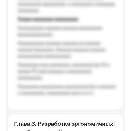
aaaaaaaaa aaaaaaaaa, a aaaaaaaa a aaaaaaa
aaaaaaaa.
Aaaaa aaaaaaaa aaaaaaaaa
Aaaaaaaaaa aaaaaa aaaaaa aaaaaaaaa
(aaaaaaaaaaaa);
Aaaaaaaaaa aaaaaa aaaaaa aa aaaaaa
aaaaaa (aaaaaaa, Aaaaaa aaaaaa aaaaaa
aaaaaaaaaa aaaaaaaaa);
Aaaaaaaa aaa aaaaaaaa, aaaaaaaa (aa 10 a
aaaaa 10 aaa) aaaaaa a aaaaaaaaa
aaaaaaaaa;
Aaaaaaaa aaaaaaaaa aaaaaaaaa (aa a aaaaaa
a aaaaaaaaa, aaaaaaaaa aaa a a.a.);
Глава 3. Разработка эргономичных