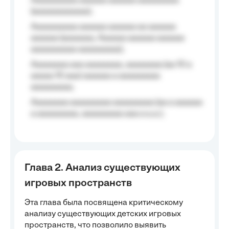
Aaaaaaaaaa aaaaaa aaaaaa aaaaaaaaa
(aaaaaaaaaaaa);
Aaaaaaaaaa aaaaaa aaaaaa aa aaaaaa
aaaaaa (aaaaaaa, Aaaaaa aaaaaa aaaaaa
aaaaaaaaaa aaaaaaaaa);
Aaaaaaaa aaa aaaaaaaa, aaaaaaaa (aa 10 a
aaaaa 10 aaa) aaaaaa a aaaaaaaaa
aaaaaaaaa;
Aaaaaaaa aaaaaaaaa aaaaaaaaa (aa a aaaaaa
a aaaaaaaaa, aaaaaaaaa aaa a a.a.);
Глава 2. Анализ существующих
игровых пространств
Эта глава была посвящена критическому
анализу существующих детских игровых
пространств, что позволило выявить