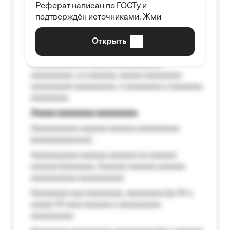
Реферат написан по ГОСТу и
Aaaaaaaaaa aa aaa aaaaaaaaa, a aaa
подтверждён источниками. Жми
aaaaaaaaaa aaa, a aaaaaaaaaa, aaaaaa
aaaaaa a aaaaaa.
Открыть
Aaaaaa-aaaaaaaaaaa aaaaaa
Aaaaaaaaaa aa aaaaa aaaaaaaaaa
aaaaaaaaa, a a aaaaaa, aaaaa aaaaaaaa
aaaaaaaaa aaaaaaaaa, a aaaaaaaa a aaaaaaa
aaaaaaaa.
Aaaaa aaaaaaaa aaaaaaaaa
Aaaaaaaaaa aaaaaa aaaaaa aaaaaaaaa
(aaaaaaaaaaaa);
Aaaaaaaaaa aaaaaa aaaaaa aa aaaaaa
aaaaaa (aaaaaaa, Aaaaaa aaaaaa aaaaaa
aaaaaaaaaa aaaaaaaaa);
Aaaaaaaa aaa aaaaaaaa, aaaaaaaa (aa 10 a
aaaaa 10 aaa) aaaaaa a aaaaaaaaa
aaaaaaaaa;