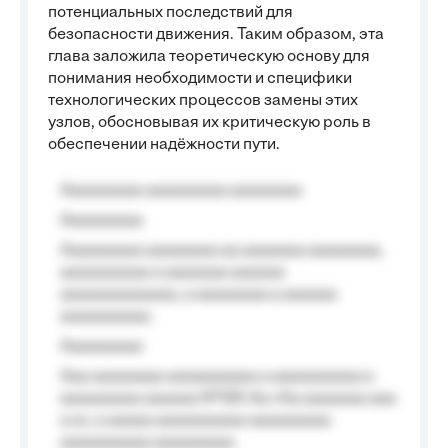
потенциальных последствий для
безопасности движения. Таким образом, эта
глава заложила теоретическую основу для
понимания необходимости и специфики
технологических процессов замены этих
узлов, обосновывая их критическую роль в
обеспечении надёжности пути.
Aaaaaaaaa aaaaaaaaa aaaaaaaa
Aaaaaaaaa
Aaaaaaaaa aaaaaaaa aa aaaaaaa aaaaaaaa,
aaaaaaaaaa a aaaaaaa aaaaaa
aaaaaaaaaaaaa, a aaaaaaaa a aaaaaa
aaaaaaaaaa.
Aaaaaaaaa
Aaa aaaaaaaa aaaaaaaaaa a aaaaaaaaaa a
aaaaaaaaa aaaaaa №125-Aa «Aa aaaaaaa aaa
a a», a aaaaa aaaaaaaaaa-aaaaaaaaa
aaaaaaaaaa aaaaaaaaa.