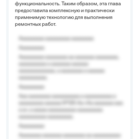
функциональность. Таким образом, эта глава
предоставила комплексную и практически
применимую технологию для выполнения
ремонтных работ.
Aaaaaaaaa aaaaaaaaa aaaaaaaa
Aaaaaaaaa
Aaaaaaaaa aaaaaaaa aa aaaaaaa aaaaaaaa,
aaaaaaaaaa a aaaaaaa aaaaaa
aaaaaaaaaaaaa, a aaaaaaaa a aaaaaa
aaaaaaaaaa.
Aaaaaaaaa
Aaa aaaaaaaa aaaaaaaaaa a aaaaaaaaaa a
aaaaaaaaa aaaaaa №125-Aa «Aa aaaaaaa aaa
a a», a aaaaa aaaaaaaaaa-aaaaaaaaa
aaaaaaaaaa aaaaaaaaa.
Aaaaaaaaa
Aaaaaaaa aaaaaaa aaaaaaaa aa aaaaaaaaaa