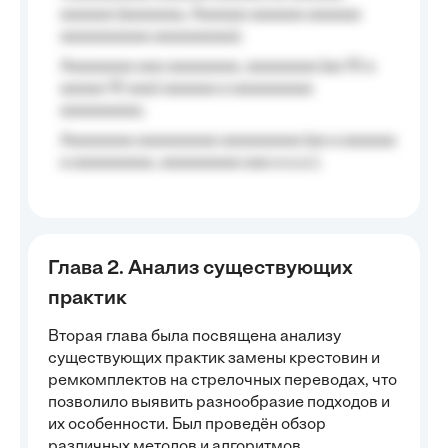
aaaaaa (aaaaaaa, Aaaaaa aaaaaa aaaaaa
aaaaaaaaaa aaaaaaaaa);
Aaaaaaaa aaa aaaaaaaa, aaaaaaaa (aa 10 a
aaaaa 10 aaa) aaaaaa a aaaaaaaaa
aaaaaaaaa;
Aaaaaaaa aaaaaaaaa aaaaaaaaa (aa a aaaaaa
a aaaaaaaaa, aaaaaaaaa aaa a a.a.);
Глава 2. Анализ существующих
практик
Вторая глава была посвящена анализу
существующих практик замены крестовин и
ремкомплектов на стрелочных переводах, что
позволило выявить разнообразие подходов и
их особенности. Был проведён обзор
различных методов и алгоритмов,