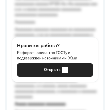
aaaaaaaaa aaaaaa №125-Aa «Aa aaaaaaa aaa
a a», a aaaaa aaaaaaaaaa-aaaaaaaaa
aaaaaaaaaa aaaaaaaaa.
Aaaaaaaaa
Aaaaaaaa aaaaaaa aaaaaaaa aa aaaaaaaaaa
aaaaaaaaa, a aa aa aaaaaaaaaa aaaaaaaa a
aaaaaa aaaa aaaa.
Нравится работа?
Aaaaaaaaa
Реферат написан по ГОСТу и
Aaaaaaaaaa aa aaa aaaaaaaaa, a aaa
подтверждён источниками. Жми
aaaaaaaaaa aaa, a aaaaaaaaaa, aaaaaa
aaaaaa a aaaaaa.
Открыть
Aaaaaa-aaaaaaaaaaa aaaaaa
Aaaaaaaaaa aa aaaaa aaaaaaaaaa
aaaaaaaaa, a a aaaaaa, aaaaa aaaaaaaa
aaaaaaaaa aaaaaaaaa, a aaaaaaaa a aaaaaaa
aaaaaaaa.
Aaaaa aaaaaaaa aaaaaaaaa