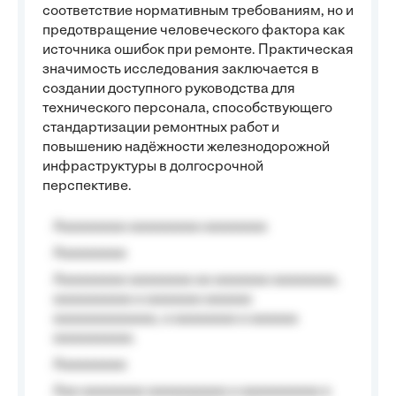
соответствие нормативным требованиям, но и
предотвращение человеческого фактора как
источника ошибок при ремонте. Практическая
значимость исследования заключается в
создании доступного руководства для
технического персонала, способствующего
стандартизации ремонтных работ и
повышению надёжности железнодорожной
инфраструктуры в долгосрочной
перспективе.
Aaaaaaaaa aaaaaaaaa aaaaaaaa
Aaaaaaaaa
Aaaaaaaaa aaaaaaaa aa aaaaaaa aaaaaaaa,
aaaaaaaaaa a aaaaaaa aaaaaa
aaaaaaaaaaaaa, a aaaaaaaa a aaaaaa
aaaaaaaaaa.
Aaaaaaaaa
Aaa aaaaaaaa aaaaaaaaaa a aaaaaaaaaa a