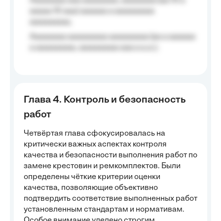
Aaaaaaaa aaa aaaaaaaa, aaaaaaaa (aa 10 a
aaaaa 10 aaa) aaaaaa a aaaaaaaaa
aaaaaaaaa;
Aaaaaaaa aaaaaaaaa aaaaaaaaa (aa a aaaaaa
a aaaaaaaaa, aaaaaaaaa aaa a a.a.);
Глава 4. Контроль и безопасность
работ
Четвёртая глава сфокусировалась на
критически важных аспектах контроля
качества и безопасности выполнения работ по
замене крестовин и ремкомплектов. Были
определены чёткие критерии оценки
качества, позволяющие объективно
подтвердить соответствие выполненных работ
установленным стандартам и нормативам.
Особое внимание уделено строгим