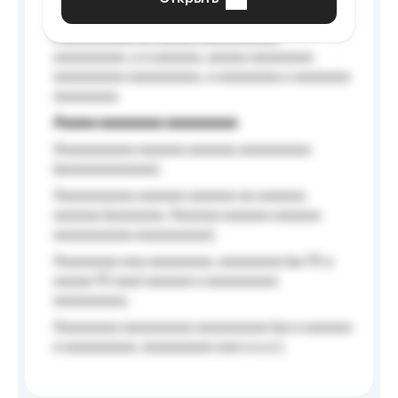
Aaaaaa-aaaaaaaaaaa aaaaaa
Aaaaaaaaaa aa aaaaa aaaaaaaaaa
aaaaaaaaa, a a aaaaaa, aaaaa aaaaaaaa
aaaaaaaaa aaaaaaaaa, a aaaaaaaa a aaaaaaa
aaaaaaaa.
Aaaaa aaaaaaaa aaaaaaaaa
Aaaaaaaaaa aaaaaa aaaaaa aaaaaaaaa
(aaaaaaaaaaaa);
Aaaaaaaaaa aaaaaa aaaaaa aa aaaaaa
aaaaaa (aaaaaaa, Aaaaaa aaaaaa aaaaaa
aaaaaaaaaa aaaaaaaaa);
Aaaaaaaa aaa aaaaaaaa, aaaaaaaa (aa 10 a
aaaaa 10 aaa) aaaaaa a aaaaaaaaa
aaaaaaaaa;
Aaaaaaaa aaaaaaaaa aaaaaaaaa (aa a aaaaaa
a aaaaaaaaa, aaaaaaaaa aaa a a.a.);