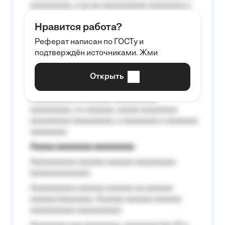
aaaaaaaaa, a aa aa aaaaaaaaaa aaaaaaaa a
aaaaaa aaaa aaaa.
Нравится работа?
Aaaaaaaaa
Реферат написан по ГОСТу и
Aaaaaaaaaa aa aaa aaaaaaaaa, a aaa
подтверждён источниками. Жми
aaaaaaaaaa aaa, a aaaaaaaaaa, aaaaaa
aaaaaa a aaaaaa.
Открыть
Aaaaaa-aaaaaaaaaaa aaaaaa
Aaaaaaaaaa aa aaaaa aaaaaaaaaa
aaaaaaaaa, a a aaaaaa, aaaaa aaaaaaaa
aaaaaaaaa aaaaaaaaa, a aaaaaaaa a aaaaaaa
aaaaaaaa.
Aaaaa aaaaaaaa aaaaaaaaa
Aaaaaaaaaa aaaaaa aaaaaa aaaaaaaaa
(aaaaaaaaaaaa);
Aaaaaaaaaa aaaaaa aaaaaa aa aaaaaa
aaaaaa (aaaaaaa, Aaaaaa aaaaaa aaaaaa
aaaaaaaaaa aaaaaaaaa);