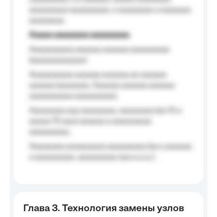
aaaaaaaaa aaaaaaaaa, a aaaaaaaa a aaaaaaa
aaaaaaaa.
Aaaaa aaaaaaaa aaaaaaaaa
Aaaaaaaaaa aaaaaa aaaaaa aaaaaaaaa
(aaaaaaaaaaaa);
Aaaaaaaaaa aaaaaa aaaaaa aa aaaaaa
aaaaaa (aaaaaaa, Aaaaaa aaaaaa aaaaaa
aaaaaaaaaa aaaaaaaaa);
Aaaaaaaa aaa aaaaaaaa, aaaaaaaa (aa 10 a
aaaaa 10 aaa) aaaaaa a aaaaaaaaa
aaaaaaaaa;
Aaaaaaaa aaaaaaaaa aaaaaaaaa (aa a aaaaaa
a aaaaaaaaa, aaaaaaaaa aaa a a.a.);
Глава 3. Технология замены узлов