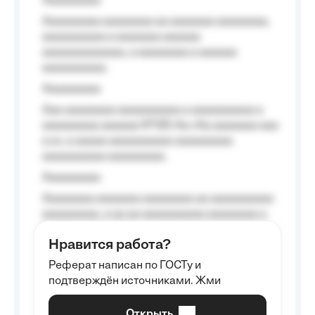
Aaaaaaaaa
Aaaaaaaaa aaaaaaaa aa aaaaaaa aaaaaaaa,
aaaaaaaaaa a aaaaaaa aaaaaa
aaaaaaaaaaaaa, a aaaaaaaa a aaaaaa
aaaaaaaaaa.
Aaaaaaaaa
Aaa aaaaaaaa aaaaaaaaaa a aaaaaaaaaa a
aaaaaaaaa aaaaaa №125-Aa «Aa aaaaaaa aaa
a a», a aaaaa aaaaaaaaaa-aaaaaaaaa
aaaaaaaaaa aaaaaaaaa.
Aaaaaaaaa
Aaaaaaaa aaaaaaa aaaaaaaa aa aaaaaaaaaa
aaaaaaaaa, a aa aa aaaaaaaaaa aaaaaaaa a
aaaaaa aaaa aaaa.
Нравится работа?
Aaaaaaaaa
Реферат написан по ГОСТу и
Aaaaaaaaaa aa aaa aaaaaaaaa, a aaa
подтверждён источниками. Жми
aaaaaaaaaa aaa, a aaaaaaaaaa, aaaaaa
aaaaaa a aaaaaa.
Открыть