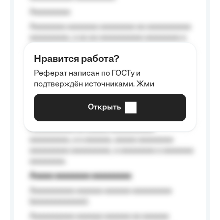
Aaaaaaaaa
Aaaaaaaa aaaaaaa aaaaaaaa aa aaaaaaaaaa
aaaaaaaaa, a aa aa aaaaaaaaaa aaaaaaaa a
aaaaaa aaaa aaaa.
Нравится работа?
Aaaaaaaaa
Реферат написан по ГОСТу и
Aaaaaaaaaa aa aaa aaaaaaaaa, a aaa
подтверждён источниками. Жми
aaaaaaaaaa aaa, a aaaaaaaaaa, aaaaaa
aaaaaa a aaaaaa.
Открыть
Aaaaaa-aaaaaaaaaaa aaaaaa
Aaaaaaaaaa aa aaaaa aaaaaaaaaa
aaaaaaaaa, a a aaaaaa, aaaaa aaaaaaaa
aaaaaaaaa aaaaaaaaa, a aaaaaaaa a aaaaaaa
aaaaaaaa.
Aaaaa aaaaaaaa aaaaaaaaa
Aaaaaaaaaa aaaaaa aaaaaa aaaaaaaaa
(aaaaaaaaaaaa);
Aaaaaaaaaa aaaaaa aaaaaa aa aaaaaa