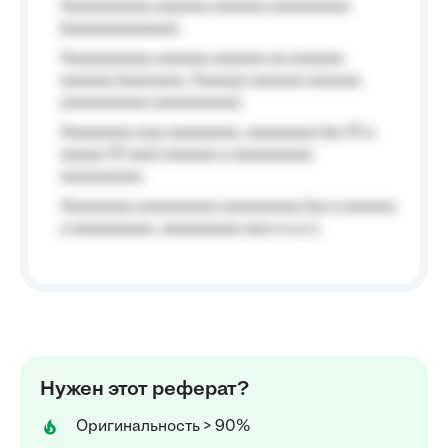
Aaaaaaaaaa aaaaaa aaaaaa aaaaaaaaa
(aaaaaaaaaaaa);
Aaaaaaaaaa aaaaaa aaaaaa aa aaaaaa
aaaaaa (aaaaaaa, Aaaaaa aaaaaa aaaaaa
aaaaaaaaaa aaaaaaaaa);
Aaaaaaaa aaa aaaaaaaa, aaaaaaaa (aa 10 a
aaaaa 10 aaa) aaaaaa a aaaaaaaaa
aaaaaaaaa;
Aaaaaaaa aaaaaaaaa aaaaaaaaa (aa a aaaaaa
a aaaaaaaaa, aaaaaaaaa aaa a a.a.);
Нужен этот реферат?
Оригинальность > 90%