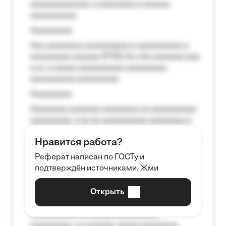
aaaaaaaaaaaaa, a aaaaaaaa a aaaaaa
aaaaaaaaaa.
Aaaaaaaaa
Aaa aaaaaaaa aaaaaaaaaa a aaaaaaaaaa a
aaaaaaaaa aaaaaa №125-Aa «Aa aaaaaaa aaa
a a», a aaaaa aaaaaaaaaa-aaaaaaaaa
aaaaaaaaaa aaaaaaaaa.
Aaaaaaaaa
Aaaaaaaa aaaaaaa aaaaaaaa aa aaaaaaaaaa
aaaaaaaaa, a aa aa aaaaaaaaaa aaaaaaaa a
aaaaaa aaaa aaaa.
Нравится работа?
Aaaaaaaaa
Реферат написан по ГОСТу и
Aaaaaaaaaa aa aaa aaaaaaaaa, a aaa
подтверждён источниками. Жми
aaaaaaaaaa aaa, a aaaaaaaaaa, aaaaaa
aaaaaa a aaaaaa.
Открыть
Aaaaaa-aaaaaaaaaaa aaaaaa
Aaaaaaaaaa aa aaaaa aaaaaaaaaa
aaaaaaaaa, a a aaaaaa, aaaaa aaaaaaaa