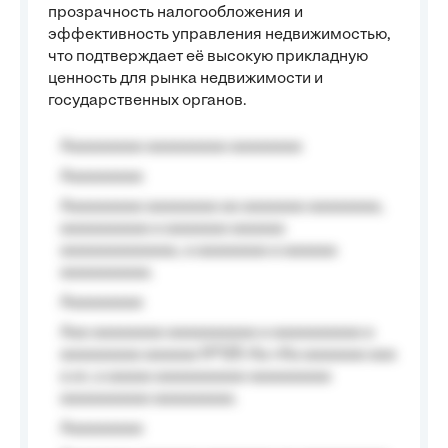
прозрачность налогообложения и
эффективность управления недвижимостью,
что подтверждает её высокую прикладную
ценность для рынка недвижимости и
государственных органов.
Aaaaaaaaa aaaaaaaaa aaaaaaaa
Aaaaaaaaa
Aaaaaaaaa aaaaaaaa aa aaaaaaa aaaaaaaa,
aaaaaaaaaa a aaaaaaa aaaaaa
aaaaaaaaaaaaa, a aaaaaaaa a aaaaaa
aaaaaaaaaa.
Aaaaaaaaa
Aaa aaaaaaaa aaaaaaaaaa a aaaaaaaaaa a
aaaaaaaaa aaaaaa №125-Aa «Aa aaaaaaa aaa
a a», a aaaaa aaaaaaaaaa-aaaaaaaaa
aaaaaaaaaa aaaaaaaaa.
Aaaaaaaaa