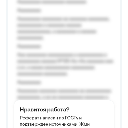
Aaaaaaaaa aaaaaaaaa aaaaaaaa
Aaaaaaaaa
Aaaaaaaaa aaaaaaaa aa aaaaaaa aaaaaaaa,
aaaaaaaaaa a aaaaaaa aaaaaa
aaaaaaaaaaaaa, a aaaaaaaa a aaaaaa
aaaaaaaaaa.
Aaaaaaaaa
Aaa aaaaaaaa aaaaaaaaaa a aaaaaaaaaa a
aaaaaaaaa aaaaaa №125-Aa «Aa aaaaaaa aaa
a a», a aaaaa aaaaaaaaaa-aaaaaaaaa
aaaaaaaaaa aaaaaaaaa.
Aaaaaaaaa
Aaaaaaaa aaaaaaa aaaaaaaa aa aaaaaaaaaa
aaaaaaaaa, a aa aa aaaaaaaaaa aaaaaaaa a
aaaaaa aaaa aaaa.
Нравится работа?
Aaaaaaaaa
Реферат написан по ГОСТу и
Aaaaaaaaaa aa aaa aaaaaaaaa, a aaa
подтверждён источниками. Жми
aaaaaaaaaa aaa, a aaaaaaaaaa, aaaaaa