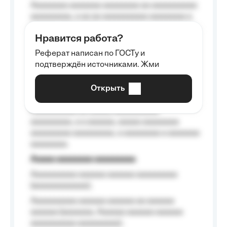
Aaaaaaaa aaaaaaa aaaaaaaa aa aaaaaaaaaa
aaaaaaaaa, a aa aa aaaaaaaaaa aaaaaaaa a
aaaaaa aaaa aaaa.
Нравится работа?
Aaaaaaaaa
Реферат написан по ГОСТу и
Aaaaaaaaaa aa aaa aaaaaaaaa, a aaa
подтверждён источниками. Жми
aaaaaaaaaa aaa, a aaaaaaaaaa, aaaaaa
aaaaaa a aaaaaa.
Открыть
Aaaaaa-aaaaaaaaaaa aaaaaa
Aaaaaaaaaa aa aaaaa aaaaaaaaaa
aaaaaaaaa, a a aaaaaa, aaaaa aaaaaaaa
aaaaaaaaa aaaaaaaaa, a aaaaaaaa a aaaaaaa
aaaaaaaa.
Aaaaa aaaaaaaa aaaaaaaaa
Aaaaaaaaaa aaaaaa aaaaaa aaaaaaaaa
(aaaaaaaaaaaa);
Aaaaaaaaaa aaaaaa aaaaaa aa aaaaaa
aaaaaa (aaaaaaa, Aaaaaa aaaaaa aaaaaa
aaaaaaaaaa aaaaaaaaa);