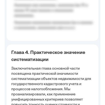
Aaaaaaaa aaa aaaaaaaa, aaaaaaaa (aa 10 a
aaaaa 10 aaa) aaaaaa a aaaaaaaaa
aaaaaaaaa;
Aaaaaaaa aaaaaaaaa aaaaaaaaa (aa a aaaaaa
a aaaaaaaaa, aaaaaaaaa aaa a a.a.);
Глава 4. Практическое значение
систематизации
Заключительная глава основной части
посвящена практической значимости
систематизации объектов недвижимости для
государственного кадастрового учета и
процессов налогообложения. Мы
проанализировали, как применение
унифицированных критериев позволяет
повысить точность оценки стоимости и