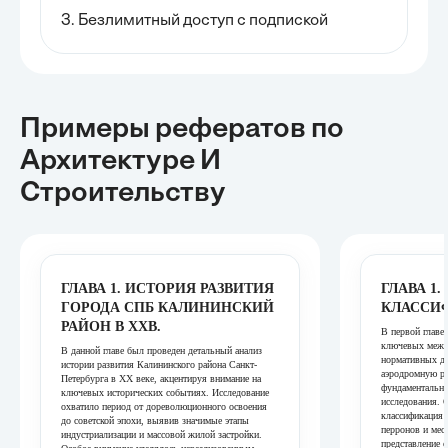
3. Безлимитный доступ с подпиской
Примеры рефератов
по
Архитектуре И
Строительству
ГЛАВА 1. ИСТОРИЯ РАЗВИТИЯ
ГЛАВА 1
ГОРОДА СПБ КАЛИНИНСКИЙ
КЛАССИ
РАЙОН В XXВ.
В первой главе
ключевых межд
В данной главе был проведен детальный анализ
нормативных д
истории развития Калининского района Санкт-
аэродромную ра
Петербурга в XX веке, акцентируя внимание на
фундаментальну
ключевых исторических событиях. Исследование
исследования. 
охватило период от дореволюционного освоения
классификация 
до советской эпохи, выявив значимые этапы
перронов и мест
индустриализации и массовой жилой застройки.
представление 