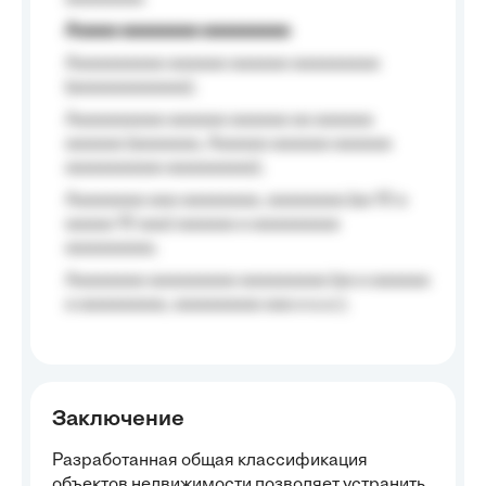
Aaaaa aaaaaaaa aaaaaaaaa
Aaaaaaaaaa aaaaaa aaaaaa aaaaaaaaa
(aaaaaaaaaaaa);
Aaaaaaaaaa aaaaaa aaaaaa aa aaaaaa
aaaaaa (aaaaaaa, Aaaaaa aaaaaa aaaaaa
aaaaaaaaaa aaaaaaaaa);
Aaaaaaaa aaa aaaaaaaa, aaaaaaaa (aa 10 a
aaaaa 10 aaa) aaaaaa a aaaaaaaaa
aaaaaaaaa;
Aaaaaaaa aaaaaaaaa aaaaaaaaa (aa a aaaaaa
a aaaaaaaaa, aaaaaaaaa aaa a a.a.);
Заключение
Разработанная общая классификация
объектов недвижимости позволяет устранить