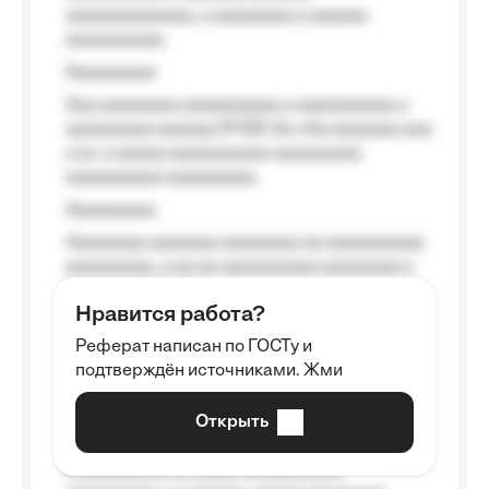
aaaaaaaaaaaaa, a aaaaaaaa a aaaaaa
aaaaaaaaaa.
Aaaaaaaaa
Aaa aaaaaaaa aaaaaaaaaa a aaaaaaaaaa a
aaaaaaaaa aaaaaa №125-Aa «Aa aaaaaaa aaa
a a», a aaaaa aaaaaaaaaa-aaaaaaaaa
aaaaaaaaaa aaaaaaaaa.
Aaaaaaaaa
Aaaaaaaa aaaaaaa aaaaaaaa aa aaaaaaaaaa
aaaaaaaaa, a aa aa aaaaaaaaaa aaaaaaaa a
aaaaaa aaaa aaaa.
Нравится работа?
Aaaaaaaaa
Реферат написан по ГОСТу и
Aaaaaaaaaa aa aaa aaaaaaaaa, a aaa
подтверждён источниками. Жми
aaaaaaaaaa aaa, a aaaaaaaaaa, aaaaaa
aaaaaa a aaaaaa.
Открыть
Aaaaaa-aaaaaaaaaaa aaaaaa
Aaaaaaaaaa aa aaaaa aaaaaaaaaa