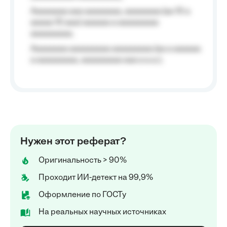
Aaaaaaaa aaa aaaaaaaa, aaaaaaaa (aa 10 a
aaaaa 10 aaa) aaaaaa a aaaaaaaaa
aaaaaaaaa;
Aaaaaaaa aaaaaaaaa aaaaaaaaa (aa a aaaaaa
a aaaaaaaaa, aaaaaaaaa aaa a a.a.);
Нужен этот реферат?
Оригинальность > 90%
Проходит ИИ-детект на 99,9%
Оформление по ГОСТу
На реальных научных источниках