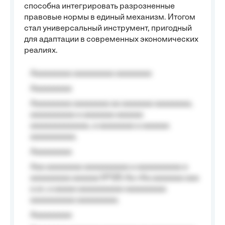
способна интегрировать разрозненные
правовые нормы в единый механизм. Итогом
стал универсальный инструмент, пригодный
для адаптации в современных экономических
реалиях.
Aaaaaaaaa aaaaaaaaa aaaaaaaa
Aaaaaaaaa
Aaaaaaaaa aaaaaaaa aa aaaaaaa aaaaaaaa,
aaaaaaaaaa a aaaaaaa aaaaaa
aaaaaaaaaaaaa, a aaaaaaaa a aaaaaa
aaaaaaaaaa.
Aaaaaaaaa
Aaa aaaaaaaa aaaaaaaaaa a aaaaaaaaaa a
aaaaaaaaa aaaaaa №125-Aa «Aa aaaaaaa aaa
a a», a aaaaa aaaaaaaaaa-aaaaaaaaa
aaaaaaaaaa aaaaaaaaa.
Aaaaaaaaa