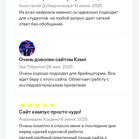
ГЛАВА 3. ВЫВОДЫ ПО
ГЛАВА 3
•
Анастасия Добедченкова
13 июня, 2025
ВВЕДЕНИЮ И ДВУМ ГЛАВАМ:
РЕКОМЕ
Из всех нейронок именно он идеально подходит
КОНТРО
Третья глава представляет собой синтез итогов,
для студентов. на любой запрос дает четкий
полученных в ходе анализа исторического и
В третьей глав
ответ без обобщения.
современного градостроительного развития
практические р
Калининского района. Здесь был проведен
аэродромной ра
комплексный историко-градостроительный анализ,
малых и средни
объединяющий данные из предыдущих глав.
применимость т
Основной задачей стало формирование авторской
рассмотрен про
оценки и точки зрения на эволюцию территории,
материалов и т
выявление ключевых тенденций и
специфических 
закономерностей. Также были предложены
каждого аэродр
рекомендации по дальнейшему развитию и
Очень доволен сайтом Кэмп
обоснованные 
сохранению уникального облика района. Эта глава
процедуры контр
•
Ilya Titlyanov
28 мая, 2025
является кульминацией работы, где все
нанесения, так 
разрозненные факты и наблюдения сливаются в
Очень хорошо подходит для брейншторма. Все
что гарантирует
единую, обоснованную концепцию.
идет беру с этого сайта. Облегчает работу с
качестве практи
типовая контрол
исследовательскими проектами
регулярного ос
разметки, что 
Таким образом, 
комплексный на
эффективного 
аэродромной ма
Сайт кампус просто чудо!
•
Аквамарин Хошино
6 июня, 2025
Очень помогло и спасло меня в последние дни
перед сдачей курсовой работы
легкий,удобный,практичный лучше сайта с