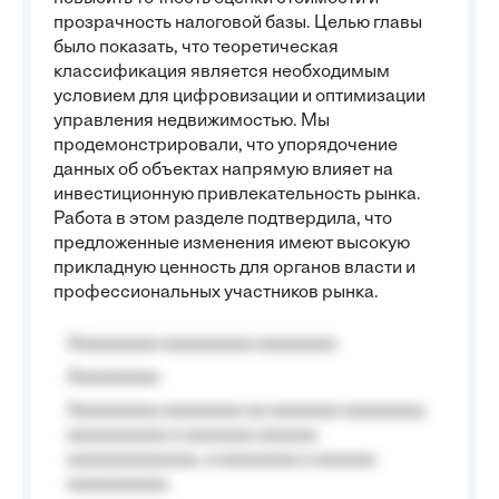
прозрачность налоговой базы. Целью главы
было показать, что теоретическая
классификация является необходимым
условием для цифровизации и оптимизации
управления недвижимостью. Мы
продемонстрировали, что упорядочение
данных об объектах напрямую влияет на
инвестиционную привлекательность рынка.
Работа в этом разделе подтвердила, что
предложенные изменения имеют высокую
прикладную ценность для органов власти и
профессиональных участников рынка.
Aaaaaaaaa aaaaaaaaa aaaaaaaa
Aaaaaaaaa
Aaaaaaaaa aaaaaaaa aa aaaaaaa aaaaaaaa,
aaaaaaaaaa a aaaaaaa aaaaaa
aaaaaaaaaaaaa, a aaaaaaaa a aaaaaa
aaaaaaaaaa.