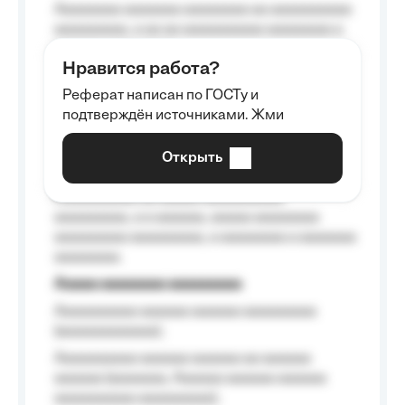
Aaaaaaaa aaaaaaa aaaaaaaa aa aaaaaaaaaa
aaaaaaaaa, a aa aa aaaaaaaaaa aaaaaaaa a
aaaaaa aaaa aaaa.
Нравится работа?
Aaaaaaaaa
Реферат написан по ГОСТу и
Aaaaaaaaaa aa aaa aaaaaaaaa, a aaa
подтверждён источниками. Жми
aaaaaaaaaa aaa, a aaaaaaaaaa, aaaaaa
aaaaaa a aaaaaa.
Открыть
Aaaaaa-aaaaaaaaaaa aaaaaa
Aaaaaaaaaa aa aaaaa aaaaaaaaaa
aaaaaaaaa, a a aaaaaa, aaaaa aaaaaaaa
aaaaaaaaa aaaaaaaaa, a aaaaaaaa a aaaaaaa
aaaaaaaa.
Aaaaa aaaaaaaa aaaaaaaaa
Aaaaaaaaaa aaaaaa aaaaaa aaaaaaaaa
(aaaaaaaaaaaa);
Aaaaaaaaaa aaaaaa aaaaaa aa aaaaaa
aaaaaa (aaaaaaa, Aaaaaa aaaaaa aaaaaa
aaaaaaaaaa aaaaaaaaa);