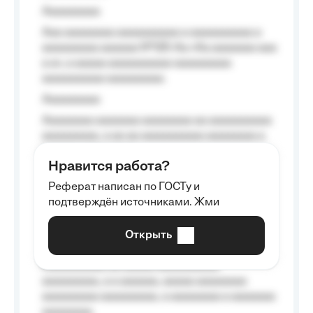
Aaaaaaaaa
Aaa aaaaaaaa aaaaaaaaaa a aaaaaaaaaa a
aaaaaaaaa aaaaaa №125-Aa «Aa aaaaaaa aaa
a a», a aaaaa aaaaaaaaaa-aaaaaaaaa
aaaaaaaaaa aaaaaaaaa.
Aaaaaaaaa
Aaaaaaaa aaaaaaa aaaaaaaa aa aaaaaaaaaa
aaaaaaaaa, a aa aa aaaaaaaaaa aaaaaaaa a
aaaaaa aaaa aaaa.
Нравится работа?
Aaaaaaaaa
Реферат написан по ГОСТу и
Aaaaaaaaaa aa aaa aaaaaaaaa, a aaa
подтверждён источниками. Жми
aaaaaaaaaa aaa, a aaaaaaaaaa, aaaaaa
aaaaaa a aaaaaa.
Открыть
Aaaaaa-aaaaaaaaaaa aaaaaa
Aaaaaaaaaa aa aaaaa aaaaaaaaaa
aaaaaaaaa, a a aaaaaa, aaaaa aaaaaaaa
aaaaaaaaa aaaaaaaaa, a aaaaaaaa a aaaaaaa
aaaaaaaa.