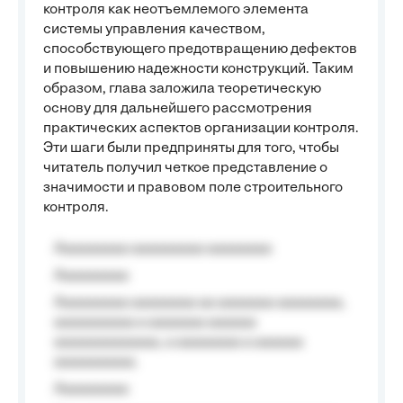
контроля как неотъемлемого элемента
системы управления качеством,
способствующего предотвращению дефектов
и повышению надежности конструкций. Таким
образом, глава заложила теоретическую
основу для дальнейшего рассмотрения
практических аспектов организации контроля.
Эти шаги были предприняты для того, чтобы
читатель получил четкое представление о
значимости и правовом поле строительного
контроля.
Aaaaaaaaa aaaaaaaaa aaaaaaaa
Aaaaaaaaa
Aaaaaaaaa aaaaaaaa aa aaaaaaa aaaaaaaa,
aaaaaaaaaa a aaaaaaa aaaaaa
aaaaaaaaaaaaa, a aaaaaaaa a aaaaaa
aaaaaaaaaa.
Aaaaaaaaa