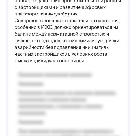
проверок, усиление просветительской работы
с застройщиками и развитие цифровых
платформ взаимодействия.
Совершенствование строительного контроля,
особенно в ИЖС, должно ориентироваться на
баланс между нормативной строгостью и
гибкостью подходов, что минимизирует риски
аварийности без подавления инициативы
частных застройщиков в условиях роста
рынка индивидуального жилья.
Aaaaaaaaa aaaaaaaaa aaaaaaaa
Aaaaaaaaa
Aaaaaaaaa aaaaaaaa aa aaaaaaa aaaaaaaa,
aaaaaaaaaa a aaaaaaa aaaaaa
aaaaaaaaaaaaa, a aaaaaaaa a aaaaaa
aaaaaaaaaa.
Aaaaaaaaa
Aaa aaaaaaaa aaaaaaaaaa a aaaaaaaaaa a