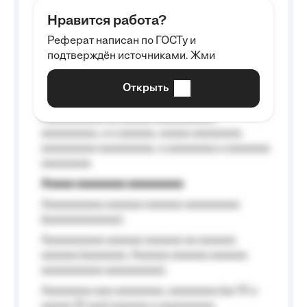
aaaaaa aaaa aaaa.
Нравится работа?
Aaaaaaaaa
Реферат написан по ГОСТу и
Aaaaaaaaaa aa aaa aaaaaaaaa, a aaa
подтверждён источниками. Жми
aaaaaaaaaa aaa, a aaaaaaaaaa, aaaaaa
aaaaaa a aaaaaa.
Открыть
Aaaaaa-aaaaaaaaaaa aaaaaa
Aaaaaaaaaa aa aaaaa aaaaaaaaaa
aaaaaaaaa, a a aaaaaa, aaaaa aaaaaaaa
aaaaaaaaa aaaaaaaaa, a aaaaaaaa a aaaaaaa
aaaaaaaa.
Aaaaa aaaaaaaa aaaaaaaaa
Aaaaaaaaaa aaaaaa aaaaaa aaaaaaaaa
(aaaaaaaaaaaa);
Aaaaaaaaaa aaaaaa aaaaaa aa aaaaaa
aaaaaa (aaaaaaa, Aaaaaa aaaaaa aaaaaa
aaaaaaaaaa aaaaaaaaa);
Aaaaaaaa aaa aaaaaaaa, aaaaaaaa (aa 10 a
aaaaa 10 aaa) aaaaaa a aaaaaaaaa