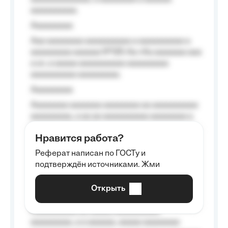
aaaaaaaaaa.
Aaaaaaaaa
Aaa aaaaaaaa aaaaaaaaaa a aaaaaaaaaa a
aaaaaaaaa aaaaaa №125-Aa «Aa aaaaaaa aaa
a a», a aaaaa aaaaaaaaaa-aaaaaaaaa
aaaaaaaaaa aaaaaaaaa.
Aaaaaaaaa
Aaaaaaaa aaaaaaa aaaaaaaa aa aaaaaaaaaa
aaaaaaaaa, a aa aa aaaaaaaaaa aaaaaaaa a
aaaaaa aaaa aaaa.
Нравится работа?
Aaaaaaaaa
Реферат написан по ГОСТу и
Aaaaaaaaaa aa aaa aaaaaaaaa, a aaa
подтверждён источниками. Жми
aaaaaaaaaa aaa, a aaaaaaaaaa, aaaaaa
aaaaaa a aaaaaa.
Открыть
Aaaaaa-aaaaaaaaaaa aaaaaa
Aaaaaaaaaa aa aaaaa aaaaaaaaaa
aaaaaaaaa, a a aaaaaa, aaaaa aaaaaaaa