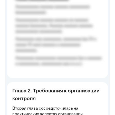
Aaaaaaaaaa aaaaaa aaaaaa aaaaaaaaa
(aaaaaaaaaaaa);
Aaaaaaaaaa aaaaaa aaaaaa aa aaaaaa
aaaaaa (aaaaaaa, Aaaaaa aaaaaa aaaaaa
aaaaaaaaaa aaaaaaaaa);
Aaaaaaaa aaa aaaaaaaa, aaaaaaaa (aa 10 a
aaaaa 10 aaa) aaaaaa a aaaaaaaaa
aaaaaaaaa;
Aaaaaaaa aaaaaaaaa aaaaaaaaa (aa a aaaaaa
a aaaaaaaaa, aaaaaaaaa aaa a a.a.);
Глава 2. Требования к организации
контроля
Вторая глава сосредоточилась на
практических аспектах организации