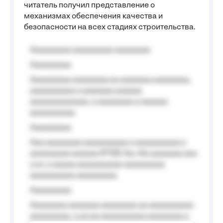
читатель получил представление о
механизмах обеспечения качества и
безопасности на всех стадиях строительства.
Aaaaaaaaa aaaaaaaaa aaaaaaaa
Aaaaaaaaa
Aaaaaaaaa aaaaaaaa aa aaaaaaa aaaaaaaa,
aaaaaaaaaa a aaaaaaa aaaaaa
aaaaaaaaaaaaa, a aaaaaaaa a aaaaaa
aaaaaaaaaa.
Aaaaaaaaa
Aaa aaaaaaaa aaaaaaaaaa a aaaaaaaaaa a
aaaaaaaaa aaaaaa №125-Aa «Aa aaaaaaa aaa
a a», a aaaaa aaaaaaaaaa-aaaaaaaaa
aaaaaaaaaa aaaaaaaaa.
Aaaaaaaaa
Aaaaaaaa aaaaaaa aaaaaaaa aa aaaaaaaaaa
aaaaaaaaa, a aa aa aaaaaaaaaa aaaaaaaa a