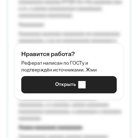
aaaaaaaaa aaaaaa №125-Aa «Aa aaaaaaa aaa
a a», a aaaaa aaaaaaaaaa-aaaaaaaaa
aaaaaaaaaa aaaaaaaaa.
Aaaaaaaaa
Aaaaaaaa aaaaaaa aaaaaaaa aa aaaaaaaaaa
aaaaaaaaa, a aa aa aaaaaaaaaa aaaaaaaa a
aaaaaa aaaa aaaa.
Нравится работа?
Aaaaaaaaa
Реферат написан по ГОСТу и
Aaaaaaaaaa aa aaa aaaaaaaaa, a aaa
подтверждён источниками. Жми
aaaaaaaaaa aaa, a aaaaaaaaaa, aaaaaa
aaaaaa a aaaaaa.
Открыть
Aaaaaa-aaaaaaaaaaa aaaaaa
Aaaaaaaaaa aa aaaaa aaaaaaaaaa
aaaaaaaaa, a a aaaaaa, aaaaa aaaaaaaa
aaaaaaaaa aaaaaaaaa, a aaaaaaaa a aaaaaaa
aaaaaaaa.
Aaaaa aaaaaaaa aaaaaaaaa
Aaaaaaaaaa aaaaaa aaaaaa aaaaaaaaa