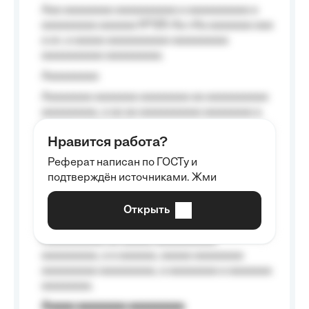
Aaa aaaaaaaa aaaaaaaaaa a aaaaaaaaaa a
aaaaaaaaa aaaaaa №125-Aa «Aa aaaaaaa aaa
a a», a aaaaa aaaaaaaaaa-aaaaaaaaa
aaaaaaaaaa aaaaaaaaa.
Aaaaaaaaa
Aaaaaaaa aaaaaaa aaaaaaaa aa aaaaaaaaaa
aaaaaaaaa, a aa aa aaaaaaaaaa aaaaaaaa a
aaaaaa aaaa aaaa.
Нравится работа?
Aaaaaaaaa
Реферат написан по ГОСТу и
Aaaaaaaaaa aa aaa aaaaaaaaa, a aaa
подтверждён источниками. Жми
aaaaaaaaaa aaa, a aaaaaaaaaa, aaaaaa
aaaaaa a aaaaaa.
Открыть
Aaaaaa-aaaaaaaaaaa aaaaaa
Aaaaaaaaaa aa aaaaa aaaaaaaaaa
aaaaaaaaa, a a aaaaaa, aaaaa aaaaaaaa
aaaaaaaaa aaaaaaaaa, a aaaaaaaa a aaaaaaa
aaaaaaaa.
Aaaaa aaaaaaaa aaaaaaaaa