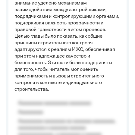
внимание уделено механизмам
взаимодействия между застройщиками,
подрядчиками и контролирующими органами,
подчеркивая важность прозрачности и
правовой грамотности в этом процессе.
Целью главы было показать, как общие
принципы строительного контроля
адаптируются к реалиям ИЖС, обеспечивая
при этом надлежащее качество и
безопасность. Эти шаги были предприняты
для того, чтобы читатель мог оценить
применимость и вызовы строительного
контроля в контексте индивидуального
строительства.
Aaaaaaaaa aaaaaaaaa aaaaaaaa
Aaaaaaaaa
Aaaaaaaaa aaaaaaaa aa aaaaaaa aaaaaaaa,
aaaaaaaaaa a aaaaaaa aaaaaa
aaaaaaaaaaaaa, a aaaaaaaa a aaaaaa