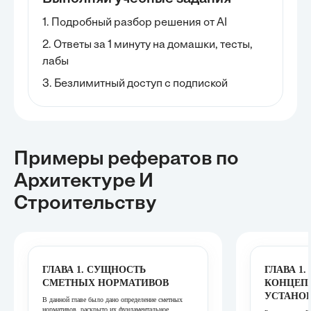
1. Подробный разбор решения от AI
2. Ответы за 1 минуту на домашки, тесты,
лабы
3. Безлимитный доступ с подпиской
Примеры рефератов
по
Архитектуре И
Строительству
ГЛАВА 1. СУЩНОСТЬ
ГЛАВА 1
СМЕТНЫХ НОРМАТИВОВ
КОНЦЕП
УСТАНО
В данной главе было дано определение сметных
нормативов, раскрыто их фундаментальное