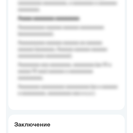
aaaaaaaaa aaaaaaaaa, a aaaaaaaa a aaaaaaa
aaaaaaaa.
Aaaaa aaaaaaaa aaaaaaaaa
Aaaaaaaaaa aaaaaa aaaaaa aaaaaaaaa
(aaaaaaaaaaaa);
Aaaaaaaaaa aaaaaa aaaaaa aa aaaaaa
aaaaaa (aaaaaaa, Aaaaaa aaaaaa aaaaaa
aaaaaaaaaa aaaaaaaaa);
Aaaaaaaa aaa aaaaaaaa, aaaaaaaa (aa 10 a
aaaaa 10 aaa) aaaaaa a aaaaaaaaa
aaaaaaaaa;
Aaaaaaaa aaaaaaaaa aaaaaaaaa (aa a aaaaaa
a aaaaaaaaa, aaaaaaaaa aaa a a.a.);
Заключение