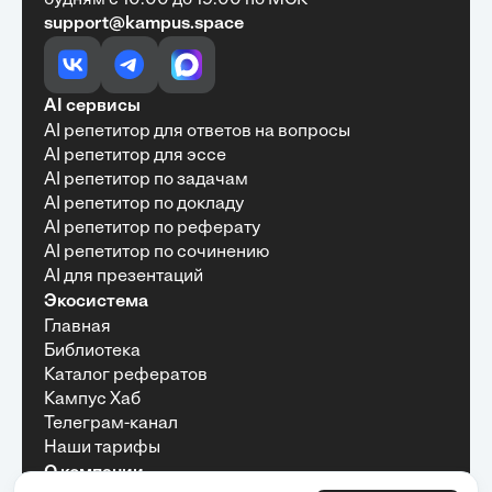
будням с 10:00 до 19:00 по МСК
support@kampus.space
Очень быстро, недорого, качественно,
доступно
•
Алексей Антонов
27 мая, 2025
Обучение с Кампус Хаб — очень экономит
AI сервисы
время с возможностю узнать много новой и
AI репетитор для ответов на вопросы
полезной информации. Рекомендую ...
AI репетитор для эссе
AI репетитор по задачам
AI репетитор по докладу
AI репетитор по реферату
Рекомендую Кампус АИ всем, кто хочет
AI репетитор по сочинению
учиться эффективно и с комфортом
AI для презентаций
•
Марина Щербакова
22 мая, 2025
Экосистема
Пользуюсь сайтом Кампус АИ уже несколько
Главная
месяцев и хочу отметить высокий уровень
Библиотека
удобства и информативности. Платформа
отлично подходит как для самостоятельного
Каталог рефератов
обучения, так и для профессионального
Кампус Хаб
развития — материалы структурированы,
Телеграм-канал
подача информации понятная, много практики и
Наши тарифы
актуальных примеров.
О компании