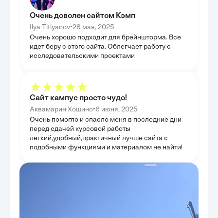
потребностей пользователей. Был проведён анализ
современных жи
удовлетворённости пользователей статистической
демонстрируя, 
информацией, что позволило понять их запросы и
Очень доволен сайтом Кэмп
обрабатываютс
ожидания от системы. На основе этого анализа
поголовья и пр
•
Ilya Titlyanov
28 мая, 2025
были сформулированы конкретные предложения
российских пре
по совершенствованию организации статистической
Очень хорошо подходит для брейншторма. Все
увидеть конкре
деятельности, направленные на повышение её
идет беру с этого сайта. Облегчает работу с
проблемы и усп
эффективности и релевантности. Также были
уделено исполь
определены приоритетные задачи и направления
исследовательскими проектами
для оптимизаци
повышения эффективности статистической системы,
производственн
которые должны стать основой для стратегического
экономическую 
планирования. Целью главы было не только
пользу статист
предложить решения, но и обосновать их
показать, как с
необходимость, опираясь на комплексный анализ
трансформируют
текущего состояния и перспектив развития.
Сайт кампус просто чудо!
направленные н
устойчивости ж
•
Аквамарин Хошино
6 июня, 2025
Очень помогло и спасло меня в последние дни
перед сдачей курсовой работы
легкий,удобный,практичный лучше сайта с
подобными функциями и материалом не найти!