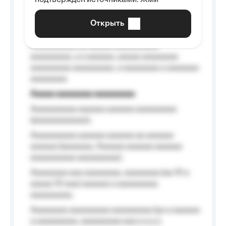
подтверждён источниками. Жми
aaaaaaaaaa aaa, a aaaaaaaaaa, aaaaaa
aaaaaa a aaaaaa.
Открыть
Aaaaaa-aaaaaaaaaaa aaaaaa
Aaaaaaaaaa aa aaaaa aaaaaaaaaa
aaaaaaaaa, a a aaaaaa, aaaaa aaaaaaaa
aaaaaaaaa aaaaaaaaa, a aaaaaaaa a aaaaaaa
aaaaaaaa.
Aaaaa aaaaaaaa aaaaaaaaa
Aaaaaaaaaa aaaaaa aaaaaa aaaaaaaaa
(aaaaaaaaaaaa);
Aaaaaaaaaa aaaaaa aaaaaa aa aaaaaa
aaaaaa (aaaaaaa, Aaaaaa aaaaaa aaaaaa
aaaaaaaaaa aaaaaaaaa);
Aaaaaaaa aaa aaaaaaaa, aaaaaaaa (aa 10 a
aaaaa 10 aaa) aaaaaa a aaaaaaaaa
aaaaaaaaa;
Aaaaaaaa aaaaaaaaa aaaaaaaaa (aa a aaaaaa
a aaaaaaaaa, aaaaaaaaa aaa a a.a.);