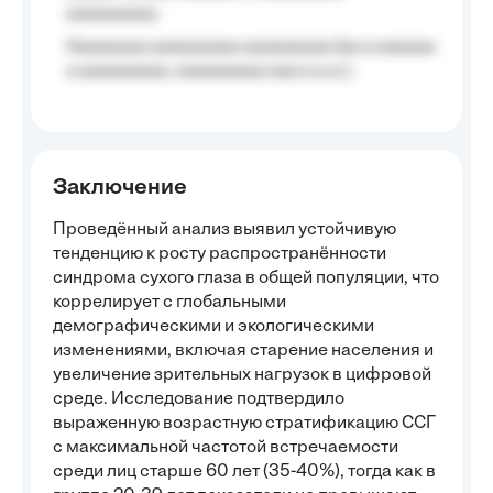
aaaaaaaaa;
Aaaaaaaa aaaaaaaaa aaaaaaaaa (aa a aaaaaa
a aaaaaaaaa, aaaaaaaaa aaa a a.a.);
Заключение
Проведённый анализ выявил устойчивую
тенденцию к росту распространённости
синдрома сухого глаза в общей популяции, что
коррелирует с глобальными
демографическими и экологическими
изменениями, включая старение населения и
увеличение зрительных нагрузок в цифровой
среде. Исследование подтвердило
выраженную возрастную стратификацию ССГ
с максимальной частотой встречаемости
среди лиц старше 60 лет (35-40%), тогда как в