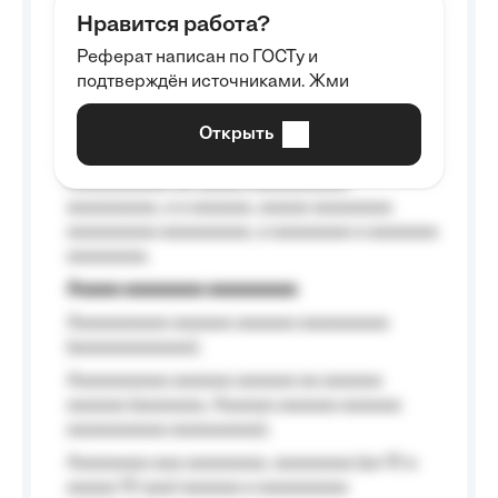
aaaaaa aaaa aaaa.
Нравится работа?
Aaaaaaaaa
Реферат написан по ГОСТу и
Aaaaaaaaaa aa aaa aaaaaaaaa, a aaa
подтверждён источниками. Жми
aaaaaaaaaa aaa, a aaaaaaaaaa, aaaaaa
aaaaaa a aaaaaa.
Открыть
Aaaaaa-aaaaaaaaaaa aaaaaa
Aaaaaaaaaa aa aaaaa aaaaaaaaaa
aaaaaaaaa, a a aaaaaa, aaaaa aaaaaaaa
aaaaaaaaa aaaaaaaaa, a aaaaaaaa a aaaaaaa
aaaaaaaa.
Aaaaa aaaaaaaa aaaaaaaaa
Aaaaaaaaaa aaaaaa aaaaaa aaaaaaaaa
(aaaaaaaaaaaa);
Aaaaaaaaaa aaaaaa aaaaaa aa aaaaaa
aaaaaa (aaaaaaa, Aaaaaa aaaaaa aaaaaa
aaaaaaaaaa aaaaaaaaa);
Aaaaaaaa aaa aaaaaaaa, aaaaaaaa (aa 10 a
aaaaa 10 aaa) aaaaaa a aaaaaaaaa