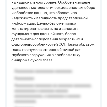
на национальном уровне. Особое внимание
уделялось методологическим аспектам сбора
и обработки данных, что обеспечило
надёжность и валидность представленной
информации. Целью было не только
констатировать факты, но и заложить
фундамент для дальнейшего, более
детального исследования возрастных и
факторных особенностей ССГ. Таким образом,
глава послужила отправной точкой для
глубокого погружения в проблематику
синдрома сухого глаза.
Aaaaaaaaa aaaaaaaaa aaaaaaaa
Aaaaaaaaa
Aaaaaaaaa aaaaaaaa aa aaaaaaa aaaaaaaa,
aaaaaaaaaa a aaaaaaa aaaaaa
aaaaaaaaaaaaa, a aaaaaaaa a aaaaaa
aaaaaaaaaa.