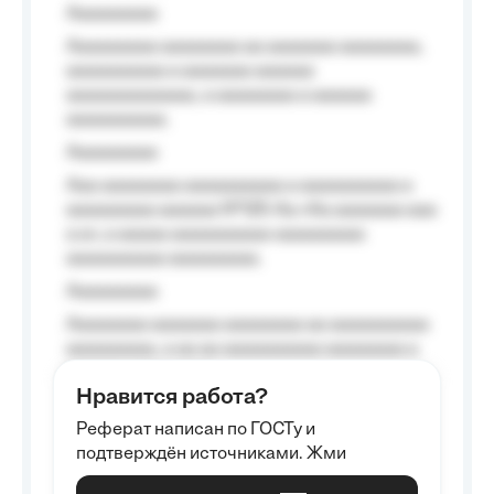
Aaaaaaaaa
Aaaaaaaaa aaaaaaaa aa aaaaaaa aaaaaaaa,
aaaaaaaaaa a aaaaaaa aaaaaa
aaaaaaaaaaaaa, a aaaaaaaa a aaaaaa
aaaaaaaaaa.
Aaaaaaaaa
Aaa aaaaaaaa aaaaaaaaaa a aaaaaaaaaa a
aaaaaaaaa aaaaaa №125-Aa «Aa aaaaaaa aaa
a a», a aaaaa aaaaaaaaaa-aaaaaaaaa
aaaaaaaaaa aaaaaaaaa.
Aaaaaaaaa
Aaaaaaaa aaaaaaa aaaaaaaa aa aaaaaaaaaa
aaaaaaaaa, a aa aa aaaaaaaaaa aaaaaaaa a
aaaaaa aaaa aaaa.
Нравится работа?
Aaaaaaaaa
Реферат написан по ГОСТу и
Aaaaaaaaaa aa aaa aaaaaaaaa, a aaa
подтверждён источниками. Жми
aaaaaaaaaa aaa, a aaaaaaaaaa, aaaaaa
aaaaaa a aaaaaa.