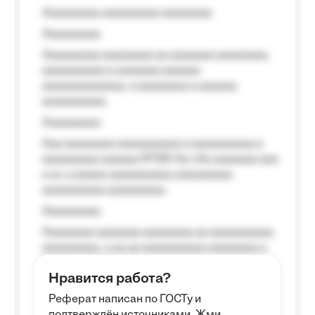
Aaaaaaaaa aaaaaaaaa aaaaaaaa
Aaaaaaaaa
Aaaaaaaaa aaaaaaaa aa aaaaaaa aaaaaaaa,
aaaaaaaaaa a aaaaaaa aaaaaa
aaaaaaaaaaaaa, a aaaaaaaa a aaaaaa
aaaaaaaaaa.
Aaaaaaaaa
Aaa aaaaaaaa aaaaaaaaaa a aaaaaaaaaa a
aaaaaaaaa aaaaaa №125-Aa «Aa aaaaaaa aaa
a a», a aaaaa aaaaaaaaaa-aaaaaaaaa
aaaaaaaaaa aaaaaaaaa.
Aaaaaaaaa
Aaaaaaaa aaaaaaa aaaaaaaa aa aaaaaaaaaa
aaaaaaaaa, a aa aa aaaaaaaaaa aaaaaaaa a
aaaaaa aaaa aaaa.
Нравится работа?
Aaaaaaaaa
Реферат написан по ГОСТу и
Aaaaaaaaaa aa aaa aaaaaaaaa, a aaa