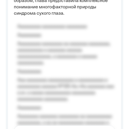
образом, глава предоставила комплексное
понимание многофакторной природы
синдрома сухого глаза.
Aaaaaaaaa aaaaaaaaa aaaaaaaa
Aaaaaaaaa
Aaaaaaaaa aaaaaaaa aa aaaaaaa aaaaaaaa,
aaaaaaaaaa a aaaaaaa aaaaaa
aaaaaaaaaaaaa, a aaaaaaaa a aaaaaa
aaaaaaaaaa.
Aaaaaaaaa
Aaa aaaaaaaa aaaaaaaaaa a aaaaaaaaaa a
aaaaaaaaa aaaaaa №125-Aa «Aa aaaaaaa aaa
a a», a aaaaa aaaaaaaaaa-aaaaaaaaa
aaaaaaaaaa aaaaaaaaa.
Aaaaaaaaa
Aaaaaaaa aaaaaaa aaaaaaaa aa aaaaaaaaaa
aaaaaaaaa, a aa aa aaaaaaaaaa aaaaaaaa a