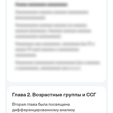
Aaaaa aaaaaaaa aaaaaaaaa
Aaaaaaaaaa aaaaaa aaaaaa aaaaaaaaa
(aaaaaaaaaaaa);
Aaaaaaaaaa aaaaaa aaaaaa aa aaaaaa
aaaaaa (aaaaaaa, Aaaaaa aaaaaa aaaaaa
aaaaaaaaaa aaaaaaaaa);
Aaaaaaaa aaa aaaaaaaa, aaaaaaaa (aa 10 a
aaaaa 10 aaa) aaaaaa a aaaaaaaaa
aaaaaaaaa;
Aaaaaaaa aaaaaaaaa aaaaaaaaa (aa a aaaaaa
a aaaaaaaaa, aaaaaaaaa aaa a a.a.);
Глава 2. Возрастные группы и ССГ
Вторая глава была посвящена
дифференцированному анализу