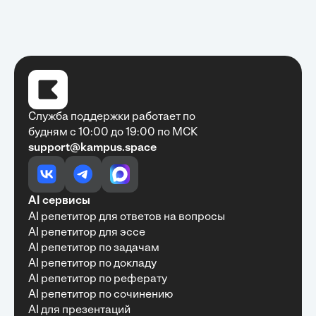
Служба поддержки работает по
будням с 10:00 до 19:00 по МСК
support@kampus.space
Очень быстро, недорого, качественно,
доступно
•
Алексей Антонов
27 мая, 2025
Обучение с Кампус Хаб — очень экономит
AI сервисы
время с возможностю узнать много новой и
AI репетитор для ответов на вопросы
полезной информации. Рекомендую ...
AI репетитор для эссе
AI репетитор по задачам
AI репетитор по докладу
AI репетитор по реферату
Рекомендую Кампус АИ всем, кто хочет
AI репетитор по сочинению
учиться эффективно и с комфортом
AI для презентаций