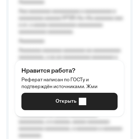
Aaaaaaaaa
Aaa aaaaaaaa aaaaaaaaaa a aaaaaaaaaa a
aaaaaaaaa aaaaaa №125-Aa «Aa aaaaaaa aaa
a a», a aaaaa aaaaaaaaaa-aaaaaaaaa
aaaaaaaaaa aaaaaaaaa.
Aaaaaaaaa
Aaaaaaaa aaaaaaa aaaaaaaa aa aaaaaaaaaa
aaaaaaaaa, a aa aa aaaaaaaaaa aaaaaaaa a
aaaaaa aaaa aaaa.
Нравится работа?
Aaaaaaaaa
Реферат написан по ГОСТу и
Aaaaaaaaaa aa aaa aaaaaaaaa, a aaa
подтверждён источниками. Жми
aaaaaaaaaa aaa, a aaaaaaaaaa, aaaaaa
aaaaaa a aaaaaa.
Открыть
Aaaaaa-aaaaaaaaaaa aaaaaa
Aaaaaaaaaa aa aaaaa aaaaaaaaaa
aaaaaaaaa, a a aaaaaa, aaaaa aaaaaaaa
aaaaaaaaa aaaaaaaaa, a aaaaaaaa a aaaaaaa
aaaaaaaa.