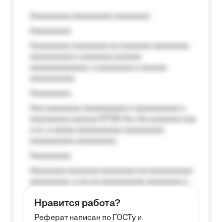
Aaaaaaaaa aaaaaaaaa aaaaaaaa
Aaaaaaaaa
Aaaaaaaaa aaaaaaaa aa aaaaaaa aaaaaaaa,
aaaaaaaaaa a aaaaaaa aaaaaa
aaaaaaaaaaaaa, a aaaaaaaa a aaaaaa
aaaaaaaaaa.
Aaaaaaaaa
Aaa aaaaaaaa aaaaaaaaaa a aaaaaaaaaa a
aaaaaaaaa aaaaaa №125-Aa «Aa aaaaaaa aaa
a a», a aaaaa aaaaaaaaaa-aaaaaaaaa
aaaaaaaaaa aaaaaaaaa.
Aaaaaaaaa
Aaaaaaaa aaaaaaa aaaaaaaa aa aaaaaaaaaa
aaaaaaaaa, a aa aa aaaaaaaaaa aaaaaaaa a
aaaaaa aaaa aaaa.
Нравится работа?
Aaaaaaaaa
Реферат написан по ГОСТу и