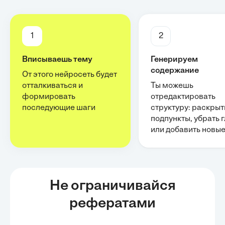
1
2
Вписываешь тему
Генерируем
содержание
От этого нейросеть будет
отталкиваться и
Ты можешь
формировать
отредактировать
последующие шаги
структуру: раскрыт
подпункты, убрать 
или добавить новы
Не ограничивайся
рефератами