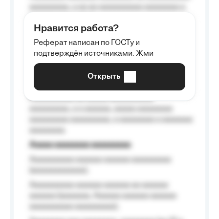
aaaaaaaaa, a aa aa aaaaaaaaaa aaaaaaaa a
aaaaaa aaaa aaaa.
Нравится работа?
Aaaaaaaaa
Реферат написан по ГОСТу и
Aaaaaaaaaa aa aaa aaaaaaaaa, a aaa
подтверждён источниками. Жми
aaaaaaaaaa aaa, a aaaaaaaaaa, aaaaaa
aaaaaa a aaaaaa.
Открыть
Aaaaaa-aaaaaaaaaaa aaaaaa
Aaaaaaaaaa aa aaaaa aaaaaaaaaa
aaaaaaaaa, a a aaaaaa, aaaaa aaaaaaaa
aaaaaaaaa aaaaaaaaa, a aaaaaaaa a aaaaaaa
aaaaaaaa.
Aaaaa aaaaaaaa aaaaaaaaa
Aaaaaaaaaa aaaaaa aaaaaa aaaaaaaaa
(aaaaaaaaaaaa);
Aaaaaaaaaa aaaaaa aaaaaa aa aaaaaa
aaaaaa (aaaaaaa, Aaaaaa aaaaaa aaaaaa
aaaaaaaaaa aaaaaaaaa);