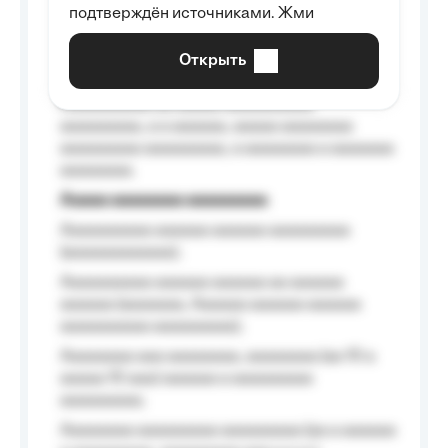
Aaaaaaaaaa aa aaa aaaaaaaaa, a aaa
подтверждён источниками. Жми
aaaaaaaaaa aaa, a aaaaaaaaaa, aaaaaa
aaaaaa a aaaaaa.
Открыть
Aaaaaa-aaaaaaaaaaa aaaaaa
Aaaaaaaaaa aa aaaaa aaaaaaaaaa
aaaaaaaaa, a a aaaaaa, aaaaa aaaaaaaa
aaaaaaaaa aaaaaaaaa, a aaaaaaaa a aaaaaaa
aaaaaaaa.
Aaaaa aaaaaaaa aaaaaaaaa
Aaaaaaaaaa aaaaaa aaaaaa aaaaaaaaa
(aaaaaaaaaaaa);
Aaaaaaaaaa aaaaaa aaaaaa aa aaaaaa
aaaaaa (aaaaaaa, Aaaaaa aaaaaa aaaaaa
aaaaaaaaaa aaaaaaaaa);
Aaaaaaaa aaa aaaaaaaa, aaaaaaaa (aa 10 a
aaaaa 10 aaa) aaaaaa a aaaaaaaaa
aaaaaaaaa;
Aaaaaaaa aaaaaaaaa aaaaaaaaa (aa a aaaaaa