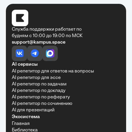
Служба поддержки работает по
будням с 10:00 до 19:00 по МСК
support@kampus.space
Очень быстро, недорого, качественно,
доступно
•
Алексей Антонов
27 мая, 2025
Обучение с Кампус Хаб — очень экономит
AI сервисы
время с возможностю узнать много новой и
AI репетитор для ответов на вопросы
полезной информации. Рекомендую ...
AI репетитор для эссе
AI репетитор по задачам
AI репетитор по докладу
AI репетитор по реферату
Рекомендую Кампус АИ всем, кто хочет
AI репетитор по сочинению
учиться эффективно и с комфортом
AI для презентаций
•
Марина Щербакова
22 мая, 2025
Экосистема
Пользуюсь сайтом Кампус АИ уже несколько
Главная
месяцев и хочу отметить высокий уровень
Библиотека
удобства и информативности. Платформа