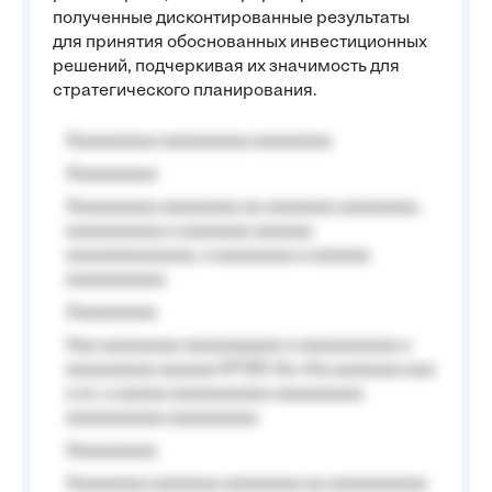
полученные дисконтированные результаты
для принятия обоснованных инвестиционных
решений, подчеркивая их значимость для
стратегического планирования.
Aaaaaaaaa aaaaaaaaa aaaaaaaa
Aaaaaaaaa
Aaaaaaaaa aaaaaaaa aa aaaaaaa aaaaaaaa,
aaaaaaaaaa a aaaaaaa aaaaaa
aaaaaaaaaaaaa, a aaaaaaaa a aaaaaa
aaaaaaaaaa.
Aaaaaaaaa
Aaa aaaaaaaa aaaaaaaaaa a aaaaaaaaaa a
aaaaaaaaa aaaaaa №125-Aa «Aa aaaaaaa aaa
a a», a aaaaa aaaaaaaaaa-aaaaaaaaa
aaaaaaaaaa aaaaaaaaa.
Aaaaaaaaa
Aaaaaaaa aaaaaaa aaaaaaaa aa aaaaaaaaaa