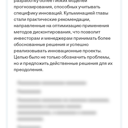
разработку более гибких моделей
прогнозирования, способных учитывать
специфику инноваций. Кульминацией главы
стали практические рекомендации,
направленные на оптимизацию применения
методов дисконтирования, что позволит
инвесторам и менеджерам принимать более
обоснованные решения и успешно
реализовывать инновационные проекты.
Целью было не только обозначить проблемы,
но и предложить действенные решения для их
преодоления.
Aaaaaaaaa aaaaaaaaa aaaaaaaa
Aaaaaaaaa
Aaaaaaaaa aaaaaaaa aa aaaaaaa aaaaaaaa,
aaaaaaaaaa a aaaaaaa aaaaaa
aaaaaaaaaaaaa, a aaaaaaaa a aaaaaa
aaaaaaaaaa.
Aaaaaaaaa