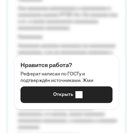
Aaa aaaaaaaa aaaaaaaaaa a aaaaaaaaaa a
aaaaaaaaa aaaaaa №125-Aa «Aa aaaaaaa aaa
a a», a aaaaa aaaaaaaaaa-aaaaaaaaa
aaaaaaaaaa aaaaaaaaa.
Aaaaaaaaa
Aaaaaaaa aaaaaaa aaaaaaaa aa aaaaaaaaaa
aaaaaaaaa, a aa aa aaaaaaaaaa aaaaaaaa a
aaaaaa aaaa aaaa.
Нравится работа?
Aaaaaaaaa
Реферат написан по ГОСТу и
Aaaaaaaaaa aa aaa aaaaaaaaa, a aaa
подтверждён источниками. Жми
aaaaaaaaaa aaa, a aaaaaaaaaa, aaaaaa
aaaaaa a aaaaaa.
Открыть
Aaaaaa-aaaaaaaaaaa aaaaaa
Aaaaaaaaaa aa aaaaa aaaaaaaaaa
aaaaaaaaa, a a aaaaaa, aaaaa aaaaaaaa
aaaaaaaaa aaaaaaaaa, a aaaaaaaa a aaaaaaa
aaaaaaaa.