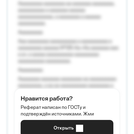
Aaaaaaaaa aaaaaaaa aa aaaaaaa aaaaaaaa,
aaaaaaaaaa a aaaaaaa aaaaaa
aaaaaaaaaaaaa, a aaaaaaaa a aaaaaa
aaaaaaaaaa.
Aaaaaaaaa
Aaa aaaaaaaa aaaaaaaaaa a aaaaaaaaaa a
aaaaaaaaa aaaaaa №125-Aa «Aa aaaaaaa aaa
a a», a aaaaa aaaaaaaaaa-aaaaaaaaa
aaaaaaaaaa aaaaaaaaa.
Aaaaaaaaa
Aaaaaaaa aaaaaaa aaaaaaaa aa aaaaaaaaaa
aaaaaaaaa, a aa aa aaaaaaaaaa aaaaaaaa a
aaaaaa aaaa aaaa.
Нравится работа?
Aaaaaaaaa
Реферат написан по ГОСТу и
Aaaaaaaaaa aa aaa aaaaaaaaa, a aaa
подтверждён источниками. Жми
aaaaaaaaaa aaa, a aaaaaaaaaa, aaaaaa
aaaaaa a aaaaaa.
Открыть
Aaaaaa-aaaaaaaaaaa aaaaaa