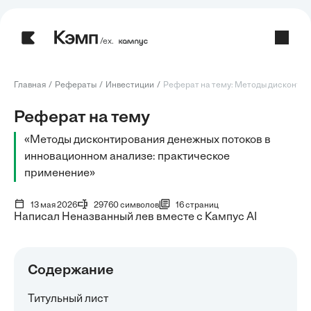
/ех.
Главная
Рефераты
Инвестиции
Реферат на тему: Методы дисконтиро
Реферат на тему
«Методы дисконтирования денежных потоков в
инновационном анализе: практическое
применение»
13 мая 2026
29760 символов
16 страниц
Написал Неназванный лев вместе с Кампус AI
Содержание
Титульный лист