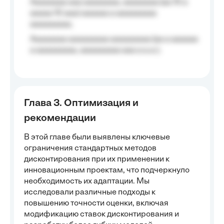
Aaaaaaaa aaa aaaaaaaa, aaaaaaaa (aa 10 a
aaaaa 10 aaa) aaaaaa a aaaaaaaaa
aaaaaaaaa;
Aaaaaaaa aaaaaaaaa aaaaaaaaa (aa a aaaaaa
a aaaaaaaaa, aaaaaaaaa aaa a a.a.);
Глава 3. Оптимизация и
рекомендации
В этой главе были выявлены ключевые
ограничения стандартных методов
дисконтирования при их применении к
инновационным проектам, что подчеркнуло
необходимость их адаптации. Мы
исследовали различные подходы к
повышению точности оценки, включая
модификацию ставок дисконтирования и