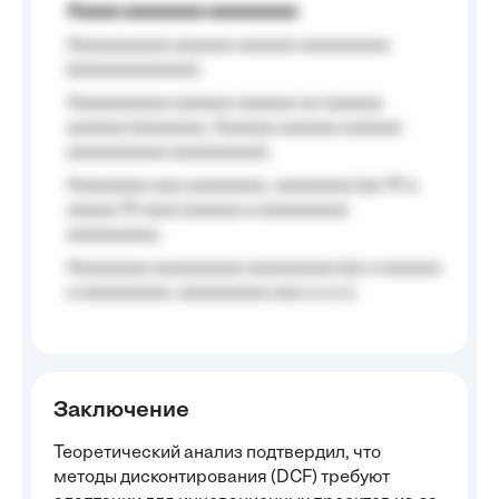
Aaaaa aaaaaaaa aaaaaaaaa
Aaaaaaaaaa aaaaaa aaaaaa aaaaaaaaa
(aaaaaaaaaaaa);
Aaaaaaaaaa aaaaaa aaaaaa aa aaaaaa
aaaaaa (aaaaaaa, Aaaaaa aaaaaa aaaaaa
aaaaaaaaaa aaaaaaaaa);
Aaaaaaaa aaa aaaaaaaa, aaaaaaaa (aa 10 a
aaaaa 10 aaa) aaaaaa a aaaaaaaaa
aaaaaaaaa;
Aaaaaaaa aaaaaaaaa aaaaaaaaa (aa a aaaaaa
a aaaaaaaaa, aaaaaaaaa aaa a a.a.);
Заключение
Теоретический анализ подтвердил, что
методы дисконтирования (DCF) требуют