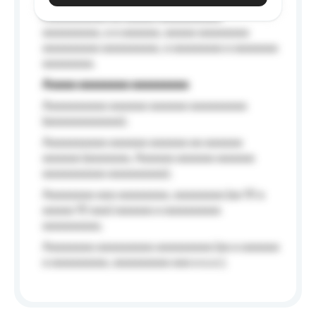
Aaaaaaaaaa aa aaaaa aaaaaaaaaa
aaaaaaaaa, a a aaaaaa, aaaaa aaaaaaaa
aaaaaaaaa aaaaaaaaa, a aaaaaaaa a aaaaaaa
aaaaaaaa.
Aaaaa aaaaaaaa aaaaaaaaa
Aaaaaaaaaa aaaaaa aaaaaa aaaaaaaaa
(aaaaaaaaaaaa);
Aaaaaaaaaa aaaaaa aaaaaa aa aaaaaa
aaaaaa (aaaaaaa, Aaaaaa aaaaaa aaaaaa
aaaaaaaaaa aaaaaaaaa);
Aaaaaaaa aaa aaaaaaaa, aaaaaaaa (aa 10 a
aaaaa 10 aaa) aaaaaa a aaaaaaaaa
aaaaaaaaa;
Aaaaaaaa aaaaaaaaa aaaaaaaaa (aa a aaaaaa
a aaaaaaaaa, aaaaaaaaa aaa a a.a.);