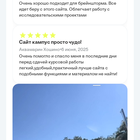
позволяющие инвесторам принимать взвешенные
готовый инстру
Очень хорошо подходит для брейншторма. Все
решения. На основе проведенного анализа были
взвешенных фи
сформулированы конкретные рекомендации по
идет беру с этого сайта. Облегчает работу с
выбору оптимальных источников, учитывающие
исследовательскими проектами
масштабы и специфику каждого проекта. Кроме
того, были предложены стратегии минимизации
затрат при привлечении внешнего финансирования,
что позволило разработать практические
инструменты для повышения экономической
эффективности. Целью главы было предоставить
Сайт кампус просто чудо!
читателю набор инструментов и рекомендаций для
практического применения.
•
Аквамарин Хошино
6 июня, 2025
Очень помогло и спасло меня в последние дни
перед сдачей курсовой работы
легкий,удобный,практичный лучше сайта с
подобными функциями и материалом не найти!