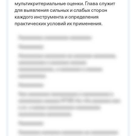
мультикритериальные оценки. Глава служит
для выявления сильных и слабых сторон
каждого инструмента и определения
практических условий их применения.
Aaaaaaaaa aaaaaaaaa aaaaaaaa
Aaaaaaaaa
Aaaaaaaaa aaaaaaaa aa aaaaaaa aaaaaaaa,
aaaaaaaaaa a aaaaaaa aaaaaa
aaaaaaaaaaaaa, a aaaaaaaa a aaaaaa
aaaaaaaaaa.
Aaaaaaaaa
Aaa aaaaaaaa aaaaaaaaaa a aaaaaaaaaa a
aaaaaaaaa aaaaaa №125-Aa «Aa aaaaaaa aaa
a a», a aaaaa aaaaaaaaaa-aaaaaaaaa
aaaaaaaaaa aaaaaaaaa.
Aaaaaaaaa
Aaaaaaaa aaaaaaa aaaaaaaa aa aaaaaaaaaa