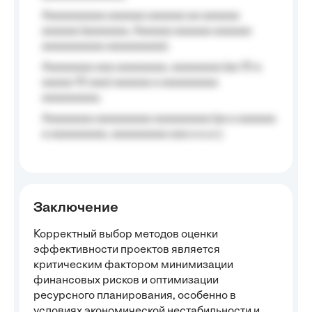
Aaaaaaaaaa aaaaaa aaaaaa aa aaaaaa
aaaaaa (aaaaaaa, Aaaaaa aaaaaa aaaaaa
aaaaaaaaaa aaaaaaaaa);
Aaaaaaaa aaa aaaaaaaa, aaaaaaaa (aa 10 a
aaaaa 10 aaa) aaaaaa a aaaaaaaaa
aaaaaaaaa;
Aaaaaaaa aaaaaaaaa aaaaaaaaa (aa a aaaaaa
a aaaaaaaaa, aaaaaaaaa aaa a a.a.);
Заключение
Корректный выбор методов оценки
эффективности проектов является
критическим фактором минимизации
финансовых рисков и оптимизации
ресурсного планирования, особенно в
условиях экономической нестабильности и