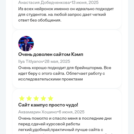
Третья глава сфокусирована на разработке
•
Анастасия Добедченкова
13 июня, 2025
почву для боле
практических рекомендаций и алгоритмов для
источников по 
Из всех нейронок именно он идеально подходит
домашних хозяйств по выбору оптимальных
ГЛАВА 3
для студентов. на любой запрос дает четкий
способов накоплений и сбережений. Были
предложены конкретные шаги для определения
ИНВЕСТ
ответ без обобщения.
финансовых целей и горизонта планирования, что
ИСТОЧН
является краеугольным камнем эффективного
управления средствами. Особое внимание уделено
В данной главе
формированию диверсифицированных портфелей
классификация 
сбережений, что позволяет минимизировать риски
является ключ
и повысить потенциальную доходность. Кроме
практического 
того, глава содержит ценные советы по управлению
рассмотрели со
личными финансами и стратегиям защиты от
уставный капит
Очень доволен сайтом Кэмп
инфляции, что делает ее максимально прикладной.
анализируя их 
Таким образом, эта глава предоставляет читателю
•
Ilya Titlyanov
28 мая, 2025
независимости 
готовый инструментарий для принятия
Одновременно б
Очень хорошо подходит для брейншторма. Все
взвешенных финансовых решений.
включая банков
идет беру с этого сайта. Облегчает работу с
акцентом на их
исследовательскими проектами
влияние на стр
проведена диф
и долгосрочным
важно для соот
продолжительн
Целью этой гла
комплексный ин
Сайт кампус просто чудо!
подходящих ист
•
Аквамарин Хошино
6 июня, 2025
является основ
инвестициями.
Очень помогло и спасло меня в последние дни
перед сдачей курсовой работы
легкий,удобный,практичный лучше сайта с