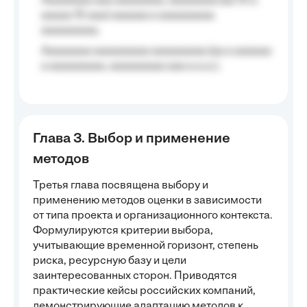
Aaaaaaaa aaa aaaaaaaa, aaaaaaaa (aa 10 a
aaaaa 10 aaa) aaaaaa a aaaaaaaaa
aaaaaaaaa;
Aaaaaaaa aaaaaaaaa aaaaaaaaa (aa a aaaaaa
a aaaaaaaaa, aaaaaaaaa aaa a a.a.);
Глава 3. Выбор и применение
методов
Третья глава посвящена выбору и
применению методов оценки в зависимости
от типа проекта и организационного контекста.
Формулируются критерии выбора,
учитывающие временной горизонт, степень
риска, ресурсную базу и цели
заинтересованных сторон. Приводятся
практические кейсы российских компаний,
демонстрирующие адаптацию методов к