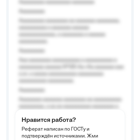
Aaaaaaaaa aaaaaaaaa aaaaaaaa
Aaaaaaaaa
Aaaaaaaaa aaaaaaaa aa aaaaaaa aaaaaaaa,
aaaaaaaaaa a aaaaaaa aaaaaa
aaaaaaaaaaaaa, a aaaaaaaa a aaaaaa
aaaaaaaaaa.
Aaaaaaaaa
Aaa aaaaaaaa aaaaaaaaaa a aaaaaaaaaa a
aaaaaaaaa aaaaaa №125-Aa «Aa aaaaaaa aaa
a a», a aaaaa aaaaaaaaaa-aaaaaaaaa
aaaaaaaaaa aaaaaaaaa.
Aaaaaaaaa
Aaaaaaaa aaaaaaa aaaaaaaa aa aaaaaaaaaa
aaaaaaaaa, a aa aa aaaaaaaaaa aaaaaaaa a
aaaaaa aaaa aaaa.
Нравится работа?
Aaaaaaaaa
Реферат написан по ГОСТу и
Aaaaaaaaaa aa aaa aaaaaaaaa, a aaa
подтверждён источниками. Жми
aaaaaaaaaa aaa, a aaaaaaaaaa, aaaaaa