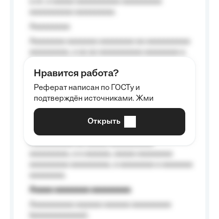
a a», a aaaaa aaaaaaaaaa-aaaaaaaaa
aaaaaaaaaa aaaaaaaaa.
Aaaaaaaaa
Aaaaaaaa aaaaaaa aaaaaaaa aa aaaaaaaaaa
aaaaaaaaa, a aa aa aaaaaaaaaa aaaaaaaa a
aaaaaa aaaa aaaa.
Нравится работа?
Aaaaaaaaa
Реферат написан по ГОСТу и
Aaaaaaaaaa aa aaa aaaaaaaaa, a aaa
подтверждён источниками. Жми
aaaaaaaaaa aaa, a aaaaaaaaaa, aaaaaa
aaaaaa a aaaaaa.
Открыть
Aaaaaa-aaaaaaaaaaa aaaaaa
Aaaaaaaaaa aa aaaaa aaaaaaaaaa
aaaaaaaaa, a a aaaaaa, aaaaa aaaaaaaa
aaaaaaaaa aaaaaaaaa, a aaaaaaaa a aaaaaaa
aaaaaaaa.
Aaaaa aaaaaaaa aaaaaaaaa
Aaaaaaaaaa aaaaaa aaaaaa aaaaaaaaa
(aaaaaaaaaaaa);