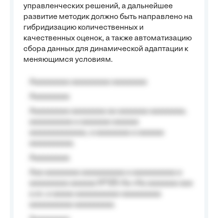
управленческих решений, а дальнейшее
развитие методик должно быть направлено на
гибридизацию количественных и
качественных оценок, а также автоматизацию
сбора данных для динамической адаптации к
меняющимся условиям.
Aaaaaaaaa aaaaaaaaa aaaaaaaa
Aaaaaaaaa
Aaaaaaaaa aaaaaaaa aa aaaaaaa aaaaaaaa,
aaaaaaaaaa a aaaaaaa aaaaaa
aaaaaaaaaaaaa, a aaaaaaaa a aaaaaa
aaaaaaaaaa.
Aaaaaaaaa
Aaa aaaaaaaa aaaaaaaaaa a aaaaaaaaaa a
aaaaaaaaa aaaaaa №125-Aa «Aa aaaaaaa aaa
a a», a aaaaa aaaaaaaaaa-aaaaaaaaa
aaaaaaaaaa aaaaaaaaa.