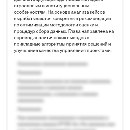
отраслевым и институциональным
особенностям. На основе анализа кейсов
вырабатываются конкретные рекомендации
по оптимизации методологии оценки и
процедур сбора данных. Глава направлена на
перевод аналитических выводов в
прикладные алгоритмы принятия решений и
улучшение качества управления проектами.
Aaaaaaaaa aaaaaaaaa aaaaaaaa
Aaaaaaaaa
Aaaaaaaaa aaaaaaaa aa aaaaaaa aaaaaaaa,
aaaaaaaaaa a aaaaaaa aaaaaa
aaaaaaaaaaaaa, a aaaaaaaa a aaaaaa
aaaaaaaaaa.
Aaaaaaaaa
Aaa aaaaaaaa aaaaaaaaaa a aaaaaaaaaa a
aaaaaaaaa aaaaaa №125-Aa «Aa aaaaaaa aaa