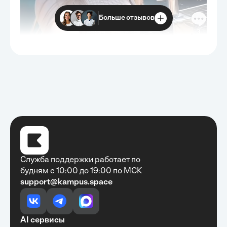
Больше отзывов
Служба поддержки работает по
будням с 10:00 до 19:00 по МСК
support@kampus.space
Очень быстро, недорого, качественно,
доступно
•
Алексей Антонов
27 мая, 2025
Обучение с Кампус Хаб — очень экономит
AI сервисы
время с возможностю узнать много новой и