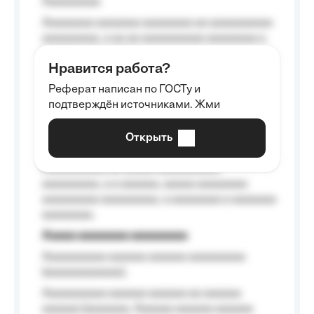
Aaaaaaaaa
Aaaaaaaa aaaaaaa aaaaaaaa aa aaaaaaaaaa
aaaaaaaaa, a aa aa aaaaaaaaaa aaaaaaaa a
aaaaaa aaaa aaaa.
Нравится работа?
Aaaaaaaaa
Реферат написан по ГОСТу и
Aaaaaaaaaa aa aaa aaaaaaaaa, a aaa
подтверждён источниками. Жми
aaaaaaaaaa aaa, a aaaaaaaaaa, aaaaaa
aaaaaa a aaaaaa.
Открыть
Aaaaaa-aaaaaaaaaaa aaaaaa
Aaaaaaaaaa aa aaaaa aaaaaaaaaa
aaaaaaaaa, a a aaaaaa, aaaaa aaaaaaaa
aaaaaaaaa aaaaaaaaa, a aaaaaaaa a aaaaaaa
aaaaaaaa.
Aaaaa aaaaaaaa aaaaaaaaa
Aaaaaaaaaa aaaaaa aaaaaa aaaaaaaaa
(aaaaaaaaaaaa);
Aaaaaaaaaa aaaaaa aaaaaa aa aaaaaa
aaaaaa (aaaaaaa, Aaaaaa aaaaaa aaaaaa