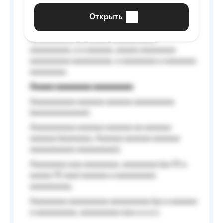
aaaaaa a aaaaaa.
Открыть
Aaaaaa-aaaaaaaaaaa aaaaaa
Aaaaaaaaaa aa aaaaa aaaaaaaaaa
aaaaaaaaa, a a aaaaaa, aaaaa aaaaaaaa
aaaaaaaaa aaaaaaaaa, a aaaaaaaa a aaaaaaa
aaaaaaaa.
Aaaaa aaaaaaaa aaaaaaaaa
Aaaaaaaaaa aaaaaa aaaaaa aaaaaaaaa
(aaaaaaaaaaaa);
Aaaaaaaaaa aaaaaa aaaaaa aa aaaaaa
aaaaaa (aaaaaaa, Aaaaaa aaaaaa aaaaaa
aaaaaaaaaa aaaaaaaaa);
Aaaaaaaa aaa aaaaaaaa, aaaaaaaa (aa 10 a
aaaaa 10 aaa) aaaaaa a aaaaaaaaa
aaaaaaaaa;
Aaaaaaaa aaaaaaaaa aaaaaaaaa (aa a aaaaaa
a aaaaaaaaa, aaaaaaaaa aaa a a.a.);