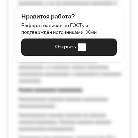
aaaaaaaaa, a aa aa aaaaaaaaaa aaaaaaaa a
aaaaaa aaaa aaaa.
Нравится работа?
Aaaaaaaaa
Реферат написан по ГОСТу и
Aaaaaaaaaa aa aaa aaaaaaaaa, a aaa
подтверждён источниками. Жми
aaaaaaaaaa aaa, a aaaaaaaaaa, aaaaaa
aaaaaa a aaaaaa.
Открыть
Aaaaaa-aaaaaaaaaaa aaaaaa
Aaaaaaaaaa aa aaaaa aaaaaaaaaa
aaaaaaaaa, a a aaaaaa, aaaaa aaaaaaaa
aaaaaaaaa aaaaaaaaa, a aaaaaaaa a aaaaaaa
aaaaaaaa.
Aaaaa aaaaaaaa aaaaaaaaa
Aaaaaaaaaa aaaaaa aaaaaa aaaaaaaaa
(aaaaaaaaaaaa);
Aaaaaaaaaa aaaaaa aaaaaa aa aaaaaa
aaaaaa (aaaaaaa, Aaaaaa aaaaaa aaaaaa
aaaaaaaaaa aaaaaaaaa);