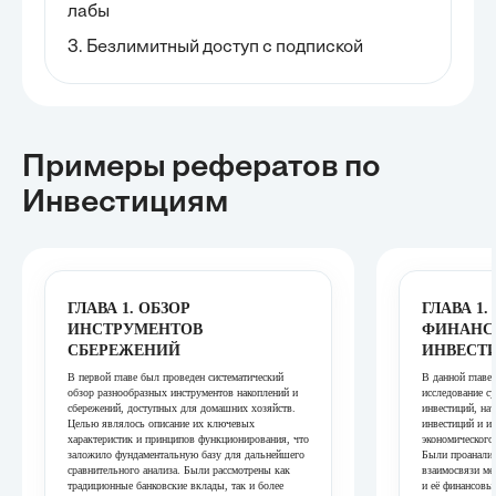
лабы
3. Безлимитный доступ с подпиской
Примеры рефератов
по
Инвестициям
ГЛАВА 1. ОБЗОР
ГЛАВА 1
ИНСТРУМЕНТОВ
ФИНАНС
СБЕРЕЖЕНИЙ
ИНВЕСТ
В первой главе был проведен систематический
В данной главе
обзор разнообразных инструментов накоплений и
исследование с
сбережений, доступных для домашних хозяйств.
инвестиций, на
Целью являлось описание их ключевых
инвестиций и и
характеристик и принципов функционирования, что
экономического
заложило фундаментальную базу для дальнейшего
Были проанали
сравнительного анализа. Были рассмотрены как
взаимосвязи ме
традиционные банковские вклады, так и более
и её финансовы