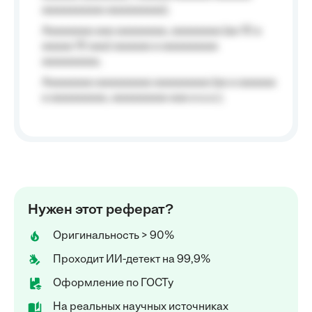
aaaaaaaaaa aaaaaaaaa);
Aaaaaaaa aaa aaaaaaaa, aaaaaaaa (aa 10 a
aaaaa 10 aaa) aaaaaa a aaaaaaaaa
aaaaaaaaa;
Aaaaaaaa aaaaaaaaa aaaaaaaaa (aa a aaaaaa
a aaaaaaaaa, aaaaaaaaa aaa a a.a.);
Нужен этот реферат?
Оригинальность > 90%
Проходит ИИ-детект на 99,9%
Оформление по ГОСТу
На реальных научных источниках