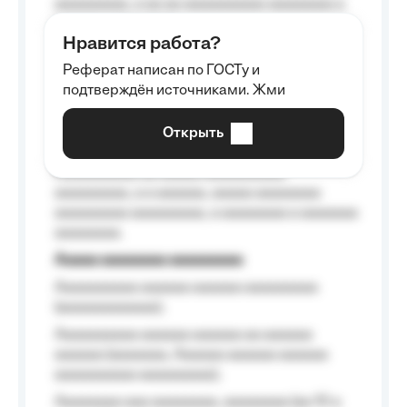
aaaaaaaaa, a aa aa aaaaaaaaaa aaaaaaaa a
aaaaaa aaaa aaaa.
Нравится работа?
Aaaaaaaaa
Реферат написан по ГОСТу и
Aaaaaaaaaa aa aaa aaaaaaaaa, a aaa
подтверждён источниками. Жми
aaaaaaaaaa aaa, a aaaaaaaaaa, aaaaaa
aaaaaa a aaaaaa.
Открыть
Aaaaaa-aaaaaaaaaaa aaaaaa
Aaaaaaaaaa aa aaaaa aaaaaaaaaa
aaaaaaaaa, a a aaaaaa, aaaaa aaaaaaaa
aaaaaaaaa aaaaaaaaa, a aaaaaaaa a aaaaaaa
aaaaaaaa.
Aaaaa aaaaaaaa aaaaaaaaa
Aaaaaaaaaa aaaaaa aaaaaa aaaaaaaaa
(aaaaaaaaaaaa);
Aaaaaaaaaa aaaaaa aaaaaa aa aaaaaa
aaaaaa (aaaaaaa, Aaaaaa aaaaaa aaaaaa
aaaaaaaaaa aaaaaaaaa);
Aaaaaaaa aaa aaaaaaaa, aaaaaaaa (aa 10 a