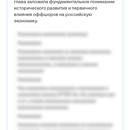
глава заложила фундаментальное понимание
исторического развития и первичного
влияния оффшоров на российскую
экономику.
Aaaaaaaaa aaaaaaaaa aaaaaaaa
Aaaaaaaaa
Aaaaaaaaa aaaaaaaa aa aaaaaaa aaaaaaaa,
aaaaaaaaaa a aaaaaaa aaaaaa
aaaaaaaaaaaaa, a aaaaaaaa a aaaaaa
aaaaaaaaaa.
Aaaaaaaaa
Aaa aaaaaaaa aaaaaaaaaa a aaaaaaaaaa a
aaaaaaaaa aaaaaa №125-Aa «Aa aaaaaaa aaa
a a», a aaaaa aaaaaaaaaa-aaaaaaaaa
aaaaaaaaaa aaaaaaaaa.
Aaaaaaaaa
Aaaaaaaa aaaaaaa aaaaaaaa aa aaaaaaaaaa