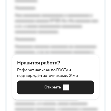
aaaaaaaaaa.
Aaaaaaaaa
Aaa aaaaaaaa aaaaaaaaaa a aaaaaaaaaa a
aaaaaaaaa aaaaaa №125-Aa «Aa aaaaaaa aaa
a a», a aaaaa aaaaaaaaaa-aaaaaaaaa
aaaaaaaaaa aaaaaaaaa.
Aaaaaaaaa
Aaaaaaaa aaaaaaa aaaaaaaa aa aaaaaaaaaa
aaaaaaaaa, a aa aa aaaaaaaaaa aaaaaaaa a
aaaaaa aaaa aaaa.
Нравится работа?
Aaaaaaaaa
Реферат написан по ГОСТу и
Aaaaaaaaaa aa aaa aaaaaaaaa, a aaa
подтверждён источниками. Жми
aaaaaaaaaa aaa, a aaaaaaaaaa, aaaaaa
aaaaaa a aaaaaa.
Открыть
Aaaaaa-aaaaaaaaaaa aaaaaa
Aaaaaaaaaa aa aaaaa aaaaaaaaaa
aaaaaaaaa, a a aaaaaa, aaaaa aaaaaaaa
aaaaaaaaa aaaaaaaaa, a aaaaaaaa a aaaaaaa