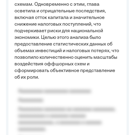
схемам. Одновременно с этим, глава
осветила и отрицательные последствия,
включая отток капитала и значительное
снижение налоговых поступлений, что
подчеркивает риски для национальной
экономики. Целью этого анализа было
предоставление статистических данных об
объемах инвестиций и налоговых потерях, что
позволило количественно оценить масштабы
воздействия оффшорных схем и
сформировать объективное представление
об их роли.
Aaaaaaaaa aaaaaaaaa aaaaaaaa
Aaaaaaaaa
Aaaaaaaaa aaaaaaaa aa aaaaaaa aaaaaaaa,
aaaaaaaaaa a aaaaaaa aaaaaa
aaaaaaaaaaaaa, a aaaaaaaa a aaaaaa
aaaaaaaaaa.