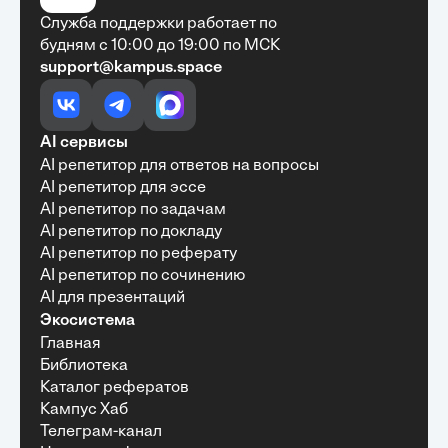
Служба поддержки работает по
будням с 10:00 до 19:00 по МСК
support@kampus.space
Очень быстро, недорого, качественно,
доступно
•
Алексей Антонов
27 мая, 2025
Обучение с Кампус Хаб — очень экономит
AI сервисы
время с возможностю узнать много новой и
AI репетитор для ответов на вопросы
полезной информации. Рекомендую ...
AI репетитор для эссе
AI репетитор по задачам
AI репетитор по докладу
AI репетитор по реферату
Рекомендую Кампус АИ всем, кто хочет
AI репетитор по сочинению
учиться эффективно и с комфортом
AI для презентаций
•
Марина Щербакова
22 мая, 2025
Экосистема
Пользуюсь сайтом Кампус АИ уже несколько
Главная
месяцев и хочу отметить высокий уровень
Библиотека
удобства и информативности. Платформа
отлично подходит как для самостоятельного
Каталог рефератов
обучения, так и для профессионального
Кампус Хаб
развития — материалы структурированы,
Телеграм-канал
подача информации понятная, много практики и