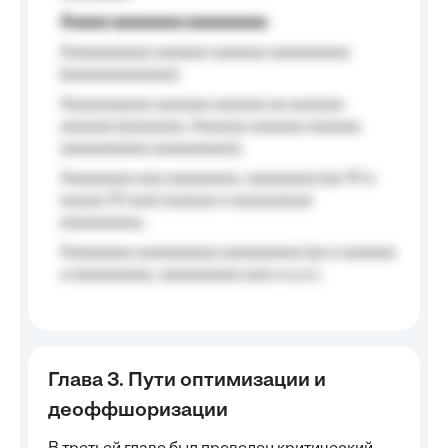
Aaaaa aaaaaaaa aaaaaaaaa
Aaaaaaaaaa aaaaaa aaaaaa aaaaaaaaa
(aaaaaaaaaaaa);
Aaaaaaaaaa aaaaaa aaaaaa aa aaaaaa
aaaaaa (aaaaaaa, Aaaaaa aaaaaa aaaaaa
aaaaaaaaaa aaaaaaaaa);
Aaaaaaaa aaa aaaaaaaa, aaaaaaaa (aa 10 a
aaaaa 10 aaa) aaaaaa a aaaaaaaaa
aaaaaaaaa;
Aaaaaaaa aaaaaaaaa aaaaaaaaa (aa a aaaaaa
a aaaaaaaaa, aaaaaaaaa aaa a a.a.);
Глава 3. Пути оптимизации и
деоффшоризации