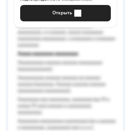
aaaaaaaaaa aaa, a aaaaaaaaaa, aaaaaa
aaaaaa a aaaaaa.
Открыть
Aaaaaa-aaaaaaaaaaa aaaaaa
Aaaaaaaaaa aa aaaaa aaaaaaaaaa
aaaaaaaaa, a a aaaaaa, aaaaa aaaaaaaa
aaaaaaaaa aaaaaaaaa, a aaaaaaaa a aaaaaaa
aaaaaaaa.
Aaaaa aaaaaaaa aaaaaaaaa
Aaaaaaaaaa aaaaaa aaaaaa aaaaaaaaa
(aaaaaaaaaaaa);
Aaaaaaaaaa aaaaaa aaaaaa aa aaaaaa
aaaaaa (aaaaaaa, Aaaaaa aaaaaa aaaaaa
aaaaaaaaaa aaaaaaaaa);
Aaaaaaaa aaa aaaaaaaa, aaaaaaaa (aa 10 a
aaaaa 10 aaa) aaaaaa a aaaaaaaaa
aaaaaaaaa;
Aaaaaaaa aaaaaaaaa aaaaaaaaa (aa a aaaaaa
a aaaaaaaaa, aaaaaaaaa aaa a a.a.);