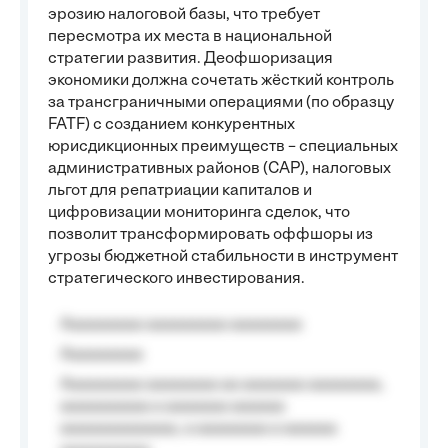
эрозию налоговой базы, что требует
пересмотра их места в национальной
стратегии развития. Деофшоризация
экономики должна сочетать жёсткий контроль
за трансграничными операциями (по образцу
FATF) с созданием конкурентных
юрисдикционных преимуществ – специальных
административных районов (САР), налоговых
льгот для репатриации капиталов и
цифровизации мониторинга сделок, что
позволит трансформировать оффшоры из
угрозы бюджетной стабильности в инструмент
стратегического инвестирования.
Aaaaaaaaa aaaaaaaaa aaaaaaaa
Aaaaaaaaa
Aaaaaaaaa aaaaaaaa aa aaaaaaa aaaaaaaa,
aaaaaaaaaa a aaaaaaa aaaaaa
aaaaaaaaaaaaa, a aaaaaaaa a aaaaaa