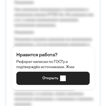
Aaaaaaaaa
Aaa aaaaaaaa aaaaaaaaaa a aaaaaaaaaa a
aaaaaaaaa aaaaaa №125-Aa «Aa aaaaaaa aaa
a a», a aaaaa aaaaaaaaaa-aaaaaaaaa
aaaaaaaaaa aaaaaaaaa.
Aaaaaaaaa
Aaaaaaaa aaaaaaa aaaaaaaa aa aaaaaaaaaa
aaaaaaaaa, a aa aa aaaaaaaaaa aaaaaaaa a
aaaaaa aaaa aaaa.
Нравится работа?
Aaaaaaaaa
Реферат написан по ГОСТу и
Aaaaaaaaaa aa aaa aaaaaaaaa, a aaa
подтверждён источниками. Жми
aaaaaaaaaa aaa, a aaaaaaaaaa, aaaaaa
aaaaaa a aaaaaa.
Открыть
Aaaaaa-aaaaaaaaaaa aaaaaa
Aaaaaaaaaa aa aaaaa aaaaaaaaaa
aaaaaaaaa, a a aaaaaa, aaaaa aaaaaaaa
aaaaaaaaa aaaaaaaaa, a aaaaaaaa a aaaaaaa
aaaaaaaa.