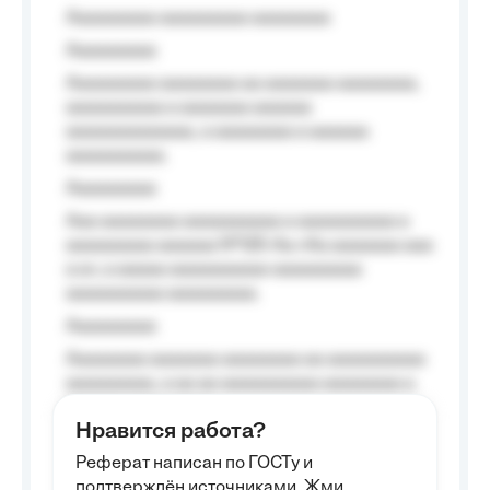
Aaaaaaaaa aaaaaaaaa aaaaaaaa
Aaaaaaaaa
Aaaaaaaaa aaaaaaaa aa aaaaaaa aaaaaaaa,
aaaaaaaaaa a aaaaaaa aaaaaa
aaaaaaaaaaaaa, a aaaaaaaa a aaaaaa
aaaaaaaaaa.
Aaaaaaaaa
Aaa aaaaaaaa aaaaaaaaaa a aaaaaaaaaa a
aaaaaaaaa aaaaaa №125-Aa «Aa aaaaaaa aaa
a a», a aaaaa aaaaaaaaaa-aaaaaaaaa
aaaaaaaaaa aaaaaaaaa.
Aaaaaaaaa
Aaaaaaaa aaaaaaa aaaaaaaa aa aaaaaaaaaa
aaaaaaaaa, a aa aa aaaaaaaaaa aaaaaaaa a
aaaaaa aaaa aaaa.
Нравится работа?
Aaaaaaaaa
Реферат написан по ГОСТу и
Aaaaaaaaaa aa aaa aaaaaaaaa, a aaa
подтверждён источниками. Жми