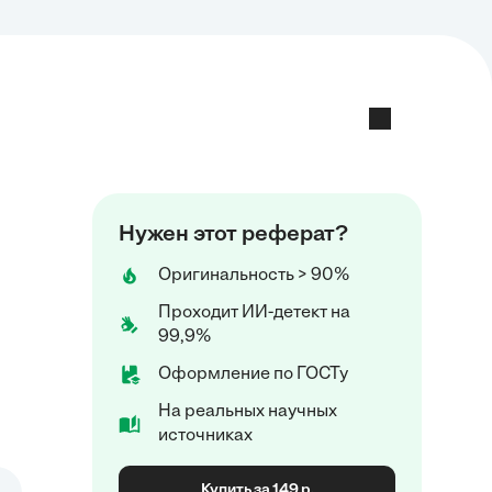
Нужен этот реферат?
Оригинальность > 90%
Проходит ИИ-детект на
99,9%
Оформление по ГОСТу
На реальных научных
источниках
Купить за 149 р.