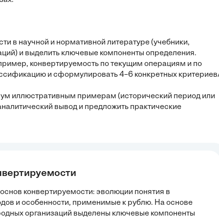
зах.
сти в научной и нормативной литературе (учебники,
аций) и выделить ключевые компоненты определения.
пример, конвертируемость по текущим операциям и по
ассификацию и сформулировать 4–6 конкретных критериев
вум иллюстративным примерам (исторический период или
 аналитический вывод и предложить практические
онвертируемости
 основ конвертируемости: эволюции понятия в
дов и особенности, применимые к рублю. На основе
родных организаций выделены ключевые компоненты