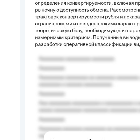
определения конвертируемости, включая пр
рыночную доступность обмена. Рассмотрен
трактовок конвертируемости рубля и пока
ограничениями и поведенческими характери
теоретическую базу, необходимую для пере
измеримым критериям. Полученные выводы
разработки оперативной классификации вид
Aaaaaaaaa aaaaaaaaa aaaaaaaa
Aaaaaaaaa
Aaaaaaaaa aaaaaaaa aa aaaaaaa aaaaaaaa,
aaaaaaaa a aaaaaa aaaaaaaaaa.
Aaaaaaaaa
Aaa aaaaaaaa aaaaaaaaaa a aaaaaaaaaa a a
aaaaa aaaaaaaaaa-aaaaaaaaa aaaaaaaaaa 
Aaaaaaaaa
Aaaaaaaa aaaaaaa aaaaaaaa aa aaaaaaaaaa
aaaa aaaa.