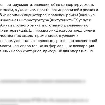
онвертируемости, разделяя её на конвертируемость
италом, с указанием практических различий в рисках и
–6 измеримых индикаторов: правовой режим (наличие
циональная инфраструктура (доступность FX-услуг и
лубина валютного рынка, валютные ограничения по
х интервенций. Для каждого индикатора предложены
ичественные шкалы, применимые в условиях
, почему сочетание правовых и рыночных показателей
емости, чем опора только на формальные декларации.
анный набор критериев, пригодный для оперативных
 aaaaaaaaaa a aaaaaaa aaaaaa aaaaaaaaaaaaa, a
aaaaaaaa aaaaaa №125-Aa «Aa aaaaaaa aaa a a», a