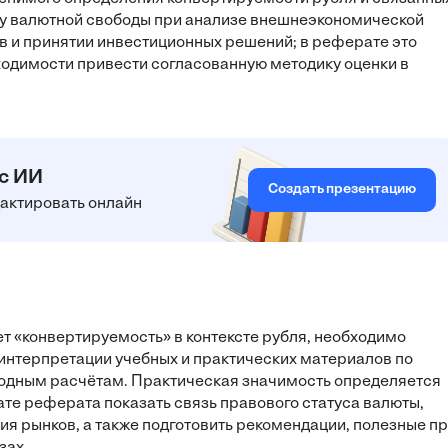
ку валютной свободы при анализе внешнеэкономической
 и принятии инвестиционных решений; в реферате это
ходимости привести согласованную методику оценки в
 с ИИ
Создать презентацию
едактировать онлайн
т «конвертируемость» в контексте рубля, необходимо
интерпретации учебных и практических материалов по
родным расчётам. Практическая значимость определяется
ате реферата показать связь правового статуса валюты,
я рынков, а также подготовить рекомендации, полезные п