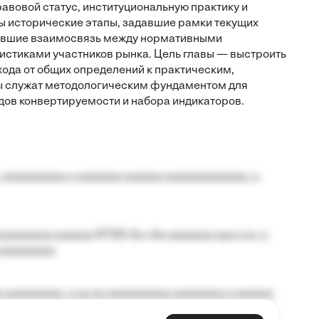
авовой статус, институциональную практику и
ы исторические этапы, задавшие рамки текущих
завшие взаимосвязь между нормативными
стиками участников рынка. Цель главы — выстроить
хода от общих определений к практическим,
 служат методологическим фундаментом для
ов конвертируемости и набора индикаторов.
 aaaaaaaaaa a aaaaaaa aaaaaa aaaaaaaaaaaaa, a
aaaaaaaa aaaaaa №125-Aa «Aa aaaaaaa aaa a a», a
aaaaaaaaa.
 aaaaaaaaa, a aa aa aaaaaaaaaa aaaaaaaa a aaaaaa