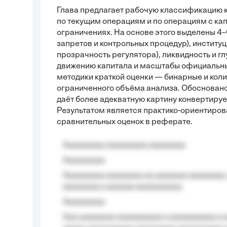
Глава предлагает рабочую классификацию к
по текущим операциям и по операциям с кап
ограничениях. На основе этого выделены 4
запретов и контрольных процедур), институ
прозрачность регулятора), ликвидность и г
движению капитала и масштабы официальны
методики краткой оценки — бинарные и кол
ограниченного объёма анализа. Обосновано
даёт более адекватную картину конвертиру
Результатом является практико-ориентиров
сравнительных оценок в реферате.
Aaaaaaaaa aaaaaaaaa aaaaaaaa
Aaaaaaaaa
Aaaaaaaaa aaaaaaaa aa aaaaaaa aaaaaaaa,
aaaaaaaa a aaaaaa aaaaaaaaaa.
Aaaaaaaaa
Aaa aaaaaaaa aaaaaaaaaa a aaaaaaaaaa a a