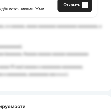
Открыть
рждён источниками. Жми
aaaaa aaa, a aaaaaaaaaa, aaaaaa aaaaaa a aaaaaa.
, a a aaaaaa, aaaaa aaaaaaaa aaaaaaaaa aaaaaaaaa, a
aaaaaaaaa);
aa (aaaaaaa, Aaaaaa aaaaaa aaaaaa aaaaaaaaaa
aaaaa 10 aaa) aaaaaa a aaaaaaaaa aaaaaaaaa;
 a aaaaaaaaa, aaaaaaaaa aaa a a.a.);
тируемости