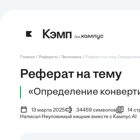
/ех.
Главная
Рефераты
Экономика
Реферат на тему: Определени
Реферат на тему
«Определение конверт
13 марта 2025
34459 символов
14 с
Написал Неуловимый хищник вместе с Кампус AI