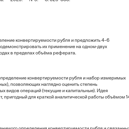
ра. — 2025. — №5. — С. 326–333.
ление конвертируемости рубля и предложить 4–6
родемонстрировать их применение на одном-двух
одах в пределах объёма реферата.
определение конвертируемости рубля и набор измеримых
ных), позволяющих наглядно оценить степень
ых видов операций (текущие и капитальные). Идея
т, пригодный для краткой аналитической работы объёмом 1
енимого определения конвертируемости рубля и связанны