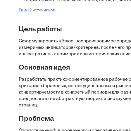
территорий» // Экономика: вчера, сегодня, завт
Еще 12 источников
Цель работы
Сформулировать чёткое, воспроизводимое опреде
измеримых индикаторов/критериев, после чего п
иллюстративных примерах или исторических эпиз
Основная идея
Разработать практико-ориентированное рабочее 
критериев (правовых, институциональных и рыноч
конвертируемости в конкретный период и для разн
предполагает не абстрактную теорию, а инструмен
страниц.
Проблема
Отсутствие унифицированного и оперативно прим