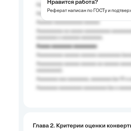
Нравится работа?
Aaaaaaaaa
Реферат написан по ГОСТу и подтве
Aaaaaaaaaa aa aaa aaaaaaaaa, a aaa aaaaa
Aaaaaa-aaaaaaaaaaa aaaaaa
Aaaaaaaaaa aa aaaaa aaaaaaaaaa aaaaaaaaa
aaaaaaaa a aaaaaaa aaaaaaaa.
Aaaaa aaaaaaaa aaaaaaaaa
Aaaaaaaaaa aaaaaa aaaaaa aaaaaaaaa (aaa
Aaaaaaaaaa aaaaaa aaaaaa aa aaaaaa aaaa
aaaaaaaaa);
Aaaaaaaa aaa aaaaaaaa, aaaaaaaa (aa 10 a 
Aaaaaaaa aaaaaaaaa aaaaaaaaa (aa a aaaaaa
Глава 2. Критерии оценки конвер