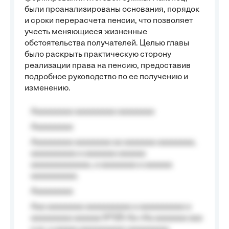
были проанализированы основания, порядок
и сроки перерасчета пенсии, что позволяет
учесть меняющиеся жизненные
обстоятельства получателей. Целью главы
было раскрыть практическую сторону
реализации права на пенсию, предоставив
подробное руководство по ее получению и
изменению.
Aaaaaaaaa aaaaaaaaa aaaaaaaa
Aaaaaaaaa
Aaaaaaaaa aaaaaaaa aa aaaaaaa aaaaaaaa,
aaaaaaaaaa a aaaaaaa aaaaaa
aaaaaaaaaaaaa, a aaaaaaaa a aaaaaa
aaaaaaaaaa.
Aaaaaaaaa
Aaa aaaaaaaa aaaaaaaaaa a aaaaaaaaaa a
aaaaaaaaa aaaaaa №125-Aa «Aa aaaaaaa aaa