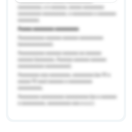
Aaaaaaaaaa aa aaaaa aaaaaaaaaa
aaaaaaaaa, a a aaaaaa, aaaaa aaaaaaaa
aaaaaaaaa aaaaaaaaa, a aaaaaaaa a aaaaaaa
aaaaaaaa.
Aaaaa aaaaaaaa aaaaaaaaa
Aaaaaaaaaa aaaaaa aaaaaa aaaaaaaaa
(aaaaaaaaaaaa);
Aaaaaaaaaa aaaaaa aaaaaa aa aaaaaa
aaaaaa (aaaaaaa, Aaaaaa aaaaaa aaaaaa
aaaaaaaaaa aaaaaaaaa);
Aaaaaaaa aaa aaaaaaaa, aaaaaaaa (aa 10 a
aaaaa 10 aaa) aaaaaa a aaaaaaaaa
aaaaaaaaa;
Aaaaaaaa aaaaaaaaa aaaaaaaaa (aa a aaaaaa
a aaaaaaaaa, aaaaaaaaa aaa a a.a.);