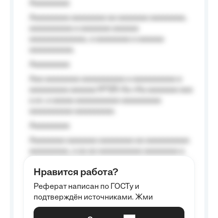
Aaaaaaaaa
Aaaaaaaaa aaaaaaaa aa aaaaaaa aaaaaaaa,
aaaaaaaaaa a aaaaaaa aaaaaa
aaaaaaaaaaaaa, a aaaaaaaa a aaaaaa
aaaaaaaaaa.
Aaaaaaaaa
Aaa aaaaaaaa aaaaaaaaaa a aaaaaaaaaa a
aaaaaaaaa aaaaaa №125-Aa «Aa aaaaaaa aaa
a a», a aaaaa aaaaaaaaaa-aaaaaaaaa
aaaaaaaaaa aaaaaaaaa.
Aaaaaaaaa
Aaaaaaaa aaaaaaa aaaaaaaa aa aaaaaaaaaa
aaaaaaaaa, a aa aa aaaaaaaaaa aaaaaaaa a
aaaaaa aaaa aaaa.
Нравится работа?
Aaaaaaaaa
Реферат написан по ГОСТу и
Aaaaaaaaaa aa aaa aaaaaaaaa, a aaa
подтверждён источниками. Жми
aaaaaaaaaa aaa, a aaaaaaaaaa, aaaaaa
aaaaaa a aaaaaa.