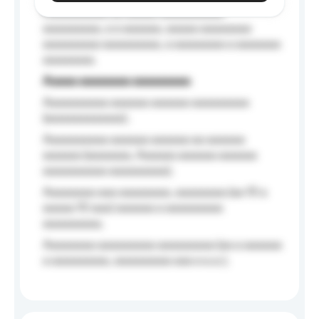
Aaaaaaaaaa aa aaaaa aaaaaaaaaa
aaaaaaaaa, a a aaaaaa, aaaaa aaaaaaaa
aaaaaaaaa aaaaaaaaa, a aaaaaaaa a aaaaaaa
aaaaaaaa.
Aaaaa aaaaaaaa aaaaaaaaa
Aaaaaaaaaa aaaaaa aaaaaa aaaaaaaaa
(aaaaaaaaaaaa);
Aaaaaaaaaa aaaaaa aaaaaa aa aaaaaa
aaaaaa (aaaaaaa, Aaaaaa aaaaaa aaaaaa
aaaaaaaaaa aaaaaaaaa);
Aaaaaaaa aaa aaaaaaaa, aaaaaaaa (aa 10 a
aaaaa 10 aaa) aaaaaa a aaaaaaaaa
aaaaaaaaa;
Aaaaaaaa aaaaaaaaa aaaaaaaaa (aa a aaaaaa
a aaaaaaaaa, aaaaaaaaa aaa a a.a.);