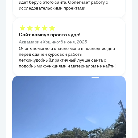
проблемы в условиях глобализации и
идет беру с этого сайта. Облегчает работу с
геополитических изменений. Таким образом, глава
исследовательскими проектами
подытожила практическое применение и адаптацию
изученных концепций в XXI веке.
Сайт кампус просто чудо!
•
Аквамарин Хошино
6 июня, 2025
Очень помогло и спасло меня в последние дни
перед сдачей курсовой работы
легкий,удобный,практичный лучше сайта с
подобными функциями и материалом не найти!