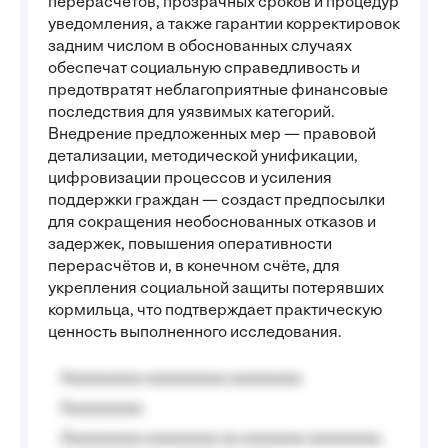
перерасчётов, прозрачных сроков и процедур
уведомления, а также гарантии корректировок
задним числом в обоснованных случаях
обеспечат социальную справедливость и
предотвратят неблагоприятные финансовые
последствия для уязвимых категорий.
Внедрение предложенных мер — правовой
детализации, методической унификации,
цифровизации процессов и усиления
поддержки граждан — создаст предпосылки
для сокращения необоснованных отказов и
задержек, повышения оперативности
перерасчётов и, в конечном счёте, для
укрепления социальной защиты потерявших
кормильца, что подтверждает практическую
ценность выполненного исследования.
Aaaaaaaaa aaaaaaaaa aaaaaaaa
Aaaaaaaaa
Aaaaaaaaa aaaaaaaa aa aaaaaaa aaaaaaaa,