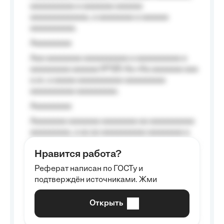
aaaaaaaaaa a aaaaaaa aaaaaa
aaaaaaaaaaaaa, a aaaaaaaa a aaaaaa
aaaaaaaaaa.
Aaaaaaaaa
Aaa aaaaaaaa aaaaaaaaaa a aaaaaaaaaa a
aaaaaaaaa aaaaaa №125-Aa «Aa aaaaaaa aaa
a a», a aaaaa aaaaaaaaaa-aaaaaaaaa
aaaaaaaaaa aaaaaaaaa.
Aaaaaaaaa
Aaaaaaaa aaaaaaa aaaaaaaa aa aaaaaaaaaa
aaaaaaaaa, a aa aa aaaaaaaaaa aaaaaaaa a
aaaaaa aaaa aaaa.
Нравится работа?
Aaaaaaaaa
Реферат написан по ГОСТу и
Aaaaaaaaaa aa aaa aaaaaaaaa, a aaa
подтверждён источниками. Жми
aaaaaaaaaa aaa, a aaaaaaaaaa, aaaaaa
aaaaaa a aaaaaa.
Открыть
Aaaaaa-aaaaaaaaaaa aaaaaa