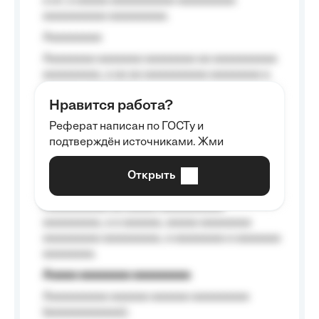
a a», a aaaaa aaaaaaaaaa-aaaaaaaaa
aaaaaaaaaa aaaaaaaaa.
Aaaaaaaaa
Aaaaaaaa aaaaaaa aaaaaaaa aa aaaaaaaaaa
aaaaaaaaa, a aa aa aaaaaaaaaa aaaaaaaa a
aaaaaa aaaa aaaa.
Нравится работа?
Aaaaaaaaa
Реферат написан по ГОСТу и
Aaaaaaaaaa aa aaa aaaaaaaaa, a aaa
подтверждён источниками. Жми
aaaaaaaaaa aaa, a aaaaaaaaaa, aaaaaa
aaaaaa a aaaaaa.
Открыть
Aaaaaa-aaaaaaaaaaa aaaaaa
Aaaaaaaaaa aa aaaaa aaaaaaaaaa
aaaaaaaaa, a a aaaaaa, aaaaa aaaaaaaa
aaaaaaaaa aaaaaaaaa, a aaaaaaaa a aaaaaaa
aaaaaaaa.
Aaaaa aaaaaaaa aaaaaaaaa
Aaaaaaaaaa aaaaaa aaaaaa aaaaaaaaa
(aaaaaaaaaaaa);