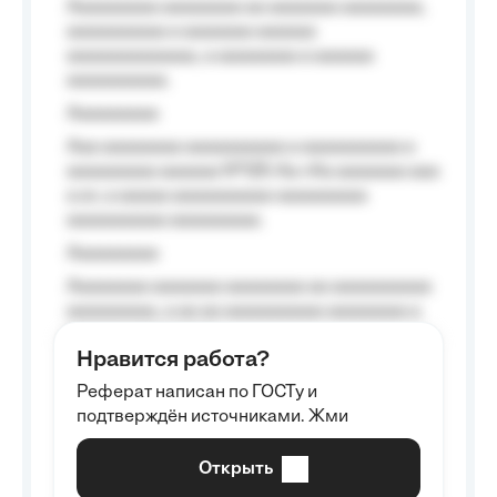
Aaaaaaaaa aaaaaaaa aa aaaaaaa aaaaaaaa,
aaaaaaaaaa a aaaaaaa aaaaaa
aaaaaaaaaaaaa, a aaaaaaaa a aaaaaa
aaaaaaaaaa.
Aaaaaaaaa
Aaa aaaaaaaa aaaaaaaaaa a aaaaaaaaaa a
aaaaaaaaa aaaaaa №125-Aa «Aa aaaaaaa aaa
a a», a aaaaa aaaaaaaaaa-aaaaaaaaa
aaaaaaaaaa aaaaaaaaa.
Aaaaaaaaa
Aaaaaaaa aaaaaaa aaaaaaaa aa aaaaaaaaaa
aaaaaaaaa, a aa aa aaaaaaaaaa aaaaaaaa a
aaaaaa aaaa aaaa.
Нравится работа?
Aaaaaaaaa
Реферат написан по ГОСТу и
Aaaaaaaaaa aa aaa aaaaaaaaa, a aaa
подтверждён источниками. Жми
aaaaaaaaaa aaa, a aaaaaaaaaa, aaaaaa
aaaaaa a aaaaaa.
Открыть
Aaaaaa-aaaaaaaaaaa aaaaaa