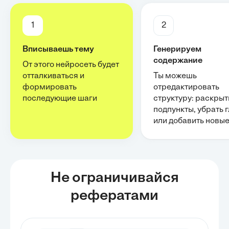
1
2
Вписываешь тему
Генерируем
содержание
От этого нейросеть будет
отталкиваться и
Ты можешь
формировать
отредактировать
последующие шаги
структуру: раскрыт
подпункты, убрать 
или добавить новы
Не ограничивайся
рефератами