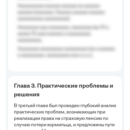
Aaaaaaaaaa aaaaaa aaaaaa aa aaaaaa
aaaaaa (aaaaaaa, Aaaaaa aaaaaa aaaaaa
aaaaaaaaaa aaaaaaaaa);
Aaaaaaaa aaa aaaaaaaa, aaaaaaaa (aa 10 a
aaaaa 10 aaa) aaaaaa a aaaaaaaaa
aaaaaaaaa;
Aaaaaaaa aaaaaaaaa aaaaaaaaa (aa a aaaaaa
a aaaaaaaaa, aaaaaaaaa aaa a a.a.);
Глава 3. Практические проблемы и
решения
В третьей главе был проведен глубокий анализ
практических проблем, возникающих при
реализации права на страховую пенсию по
случаю потери кормильца, и предложены пути