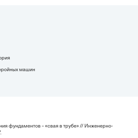
еория
леройных машин
ения фундаментов – «свая в трубе» // Инженерно-
.