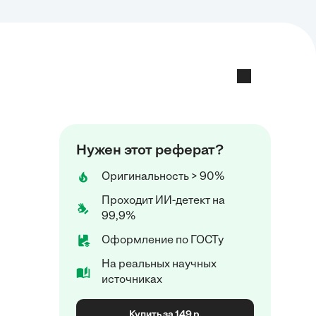
Нужен этот реферат?
Оригинальность > 90%
Проходит ИИ-детект на
99,9%
Оформление по ГОСТу
На реальных научных
источниках
Купить за 149 р.