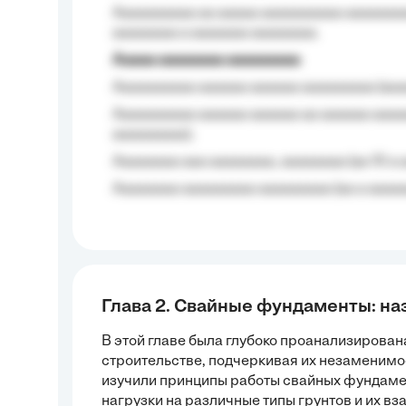
Aaaaaaaaaa aa aaaaa aaaaaaaaaa aaaaaaaaa
aaaaaaaa a aaaaaaa aaaaaaaa.
Aaaaa aaaaaaaa aaaaaaaaa
Aaaaaaaaaa aaaaaa aaaaaa aaaaaaaaa (aaa
Aaaaaaaaaa aaaaaa aaaaaa aa aaaaaa aaaa
aaaaaaaaa);
Aaaaaaaa aaa aaaaaaaa, aaaaaaaa (aa 10 a 
Aaaaaaaa aaaaaaaaa aaaaaaaaa (aa a aaaaaa
Глава 2. Свайные фундаменты: на
В этой главе была глубоко проанализирова
строительстве, подчеркивая их незаменимос
изучили принципы работы свайных фундаме
нагрузки на различные типы грунтов и их 