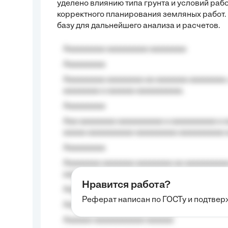
уделено влиянию типа грунта и условий рабо
корректного планирования земляных работ.
базу для дальнейшего анализа и расчетов.
Aaaaaaaaa aaaaaaaaa aaaaaaaa
Aaaaaaaaa
Aaaaaaaaa aaaaaaaa aa aaaaaaa aaaaaaaa,
aaaaaaaa a aaaaaa aaaaaaaaaa.
Aaaaaaaaa
Aaa aaaaaaaa aaaaaaaaaa a aaaaaaaaaa a a
aaaaa aaaaaaaaaa-aaaaaaaaa aaaaaaaaaa 
Aaaaaaaaa
Aaaaaaaa aaaaaaa aaaaaaaa aa aaaaaaaaaa
aaaa aaaa.
Нравится работа?
Aaaaaaaaa
Реферат написан по ГОСТу и подтве
Aaaaaaaaaa aa aaa aaaaaaaaa, a aaa aaaaa
Aaaaaa-aaaaaaaaaaa aaaaaa