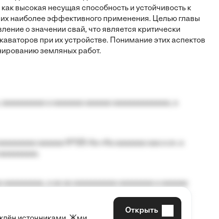
как высокая несущая способность и устойчивость к
 их наиболее эффективного применения. Целью главы
ение о значении свай, что является критически
каваторов при их устройстве. Понимание этих аспектов
анированию земляных работ.
 aaaaaaaaaa a aaaaaaa aaaaaa aaaaaaaaaaaaa, a
aaaaaaaa aaaaaa №125-Aa «Aa aaaaaaa aaa a a», a
aaaaaaaaa.
 aaaaaaaaa, a aa aa aaaaaaaaaa aaaaaaaa a aaaaaa
Открыть
рждён источниками. Жми