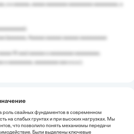
, a a aaaaaa, aaaaa aaaaaaaa aaaaaaaaa aaaaaaaaa, a
aaaaaaaaa);
aa (aaaaaaa, Aaaaaa aaaaaa aaaaaa aaaaaaaaaa
aaaaa 10 aaa) aaaaaa a aaaaaaaaa aaaaaaaaa;
 a aaaaaaaaa, aaaaaaaaa aaa a a.a.);
значение
на роль свайных фундаментов в современном
ть на слабых грунтах и при высоких нагрузках. Мы
нтов, что позволило понять механизмы передачи
взаимодействие. Были выделены ключевые