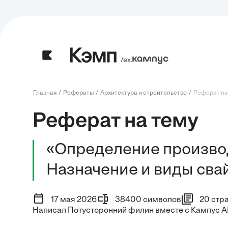
/ех.
Главная
Рефераты
Архитектура и строительство
Реферат на
Реферат на тему
«Определение производ
Назначение и виды сва
17 мая 2026
38400 символов
20 стр
Написал Потусторонний филин вместе с Кампус A