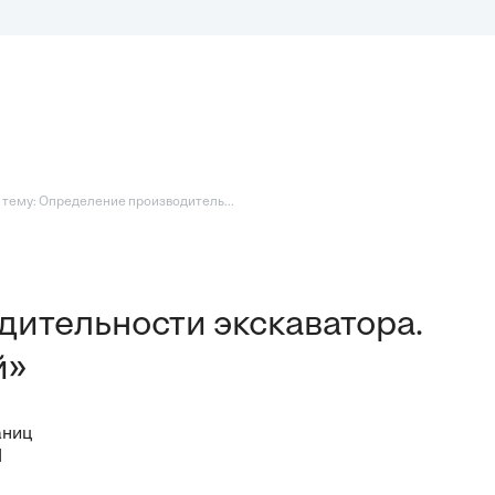
 тему: Определение производитель...
ительности экскаватора.
й»
аниц
I