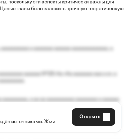
ты, поскольку эти аспекты критически важны для
 Целью главы было заложить прочную теоретическую
 aaaaaaaaaa a aaaaaaa aaaaaa aaaaaaaaaaaaa, a
aaaaaaaa aaaaaa №125-Aa «Aa aaaaaaa aaa a a», a
aaaaaaaaa.
 aaaaaaaaa, a aa aa aaaaaaaaaa aaaaaaaa a aaaaaa
Открыть
рждён источниками. Жми
aaaaa aaa, a aaaaaaaaaa, aaaaaa aaaaaa a aaaaaa.