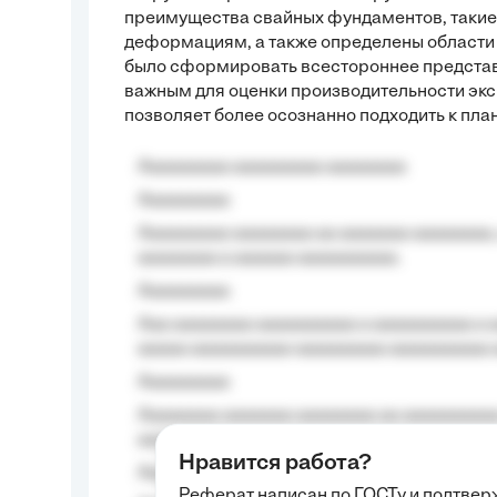
преимущества свайных фундаментов, такие 
деформациям, а также определены области
было сформировать всестороннее представл
важным для оценки производительности экс
позволяет более осознанно подходить к пл
Aaaaaaaaa aaaaaaaaa aaaaaaaa
Aaaaaaaaa
Aaaaaaaaa aaaaaaaa aa aaaaaaa aaaaaaaa,
aaaaaaaa a aaaaaa aaaaaaaaaa.
Aaaaaaaaa
Aaa aaaaaaaa aaaaaaaaaa a aaaaaaaaaa a a
aaaaa aaaaaaaaaa-aaaaaaaaa aaaaaaaaaa 
Aaaaaaaaa
Aaaaaaaa aaaaaaa aaaaaaaa aa aaaaaaaaaa
aaaa aaaa.
Нравится работа?
Aaaaaaaaa
Реферат написан по ГОСТу и подтве