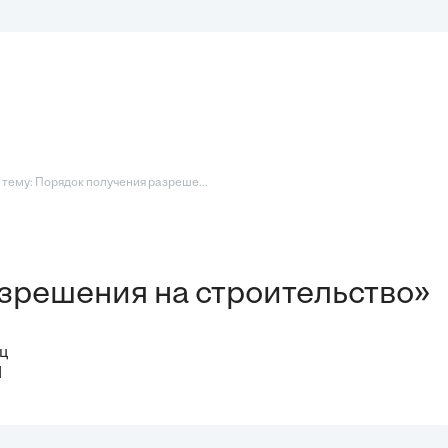
тему: Порядок получения разреше...
зрешения на строительство»
ц
I