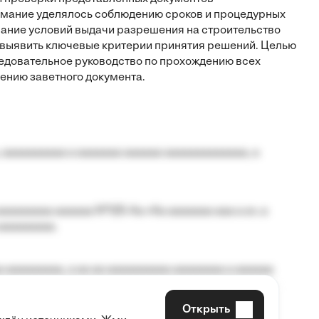
имание уделялось соблюдению сроков и процедурных
сание условий выдачи разрешения на строительство
о выявить ключевые критерии принятия решений. Целью
ледовательное руководство по прохождению всех
ению заветного документа.
 aaaaaaaaaa a aaaaaaa aaaaaa aaaaaaaaaaaaa, a
aaaaaaaa aaaaaa №125-Aa «Aa aaaaaaa aaa a a», a
aaaaaaaaa.
 aaaaaaaaa, a aa aa aaaaaaaaaa aaaaaaaa a aaaaaa
Открыть