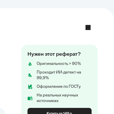
Нужен этот реферат?
Оригинальность > 90%
Проходит ИИ-детект на
99,9%
Оформление по ГОСТу
На реальных научных
источниках
Купить за 149 р.