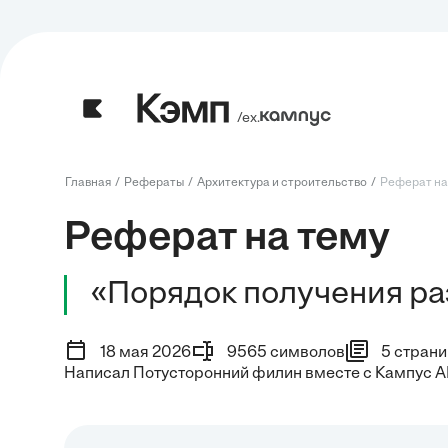
/ех.
Главная
Рефераты
Архитектура и строительство
Реферат на 
Реферат на тему
«Порядок получения ра
18 мая 2026
9565 символов
5 страни
Написал Потусторонний филин вместе с Кампус A