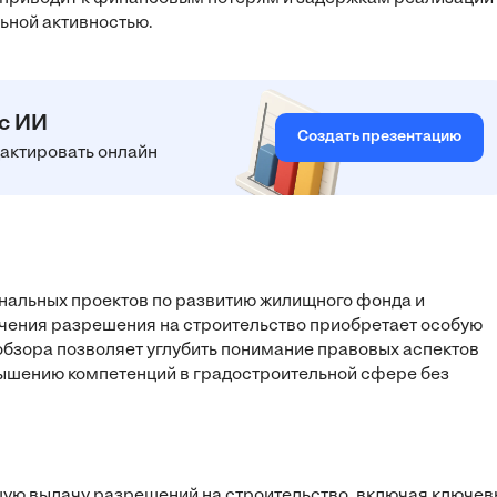
льной активностью.
 с ИИ
Создать презентацию
едактировать онлайн
ональных проектов по развитию жилищного фонда и
чения разрешения на строительство приобретает особую
бзора позволяет углубить понимание правовых аспектов
вышению компетенций в градостроительной сфере без
щую выдачу разрешений на строительство, включая ключе