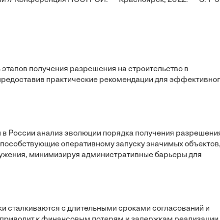
ии // Конференция НОСТРОЙ. — Красноярск, 2022. — С. 1–5
 этапов получения разрешения на строительство в
 предоставив практические рекомендации для эффективно
ы в России анализ эволюции порядка получения разрешени
способствующие оперативному запуску значимых объектов
ружения, минимизируя административные барьеры для
и сталкиваются с длительными сроками согласований и
о приводит к финансовым потерям и задержкам реализации