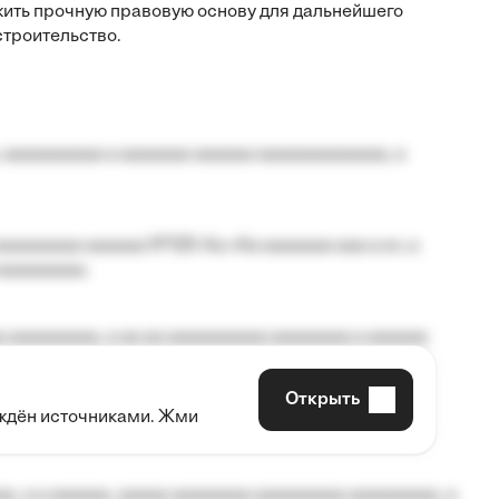
жить прочную правовую основу для дальнейшего
строительство.
 aaaaaaaaaa a aaaaaaa aaaaaa aaaaaaaaaaaaa, a
aaaaaaaa aaaaaa №125-Aa «Aa aaaaaaa aaa a a», a
aaaaaaaaa.
 aaaaaaaaa, a aa aa aaaaaaaaaa aaaaaaaa a aaaaaa
Открыть
рждён источниками. Жми
aaaaa aaa, a aaaaaaaaaa, aaaaaa aaaaaa a aaaaaa.
, a a aaaaaa, aaaaa aaaaaaaa aaaaaaaaa aaaaaaaaa, a