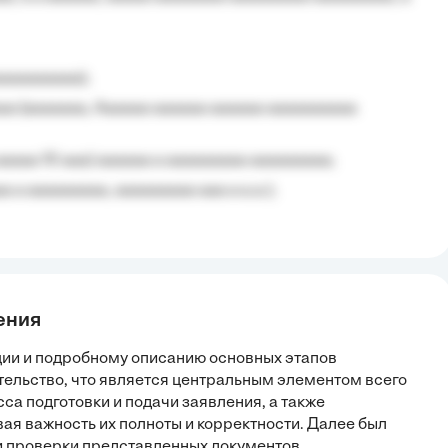
aaaaaaaaa);
aa (aaaaaaa, Aaaaaa aaaaaa aaaaaa aaaaaaaaaa
aaaaa 10 aaa) aaaaaa a aaaaaaaaa aaaaaaaaa;
 a aaaaaaaaa, aaaaaaaaa aaa a a.a.);
ения
ции и подробному описанию основных этапов
ельство, что является центральным элементом всего
са подготовки и подачи заявления, а также
ая важность их полноты и корректности. Далее был
и проверки представленных документов