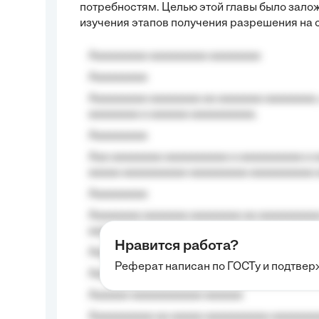
потребностям. Целью этой главы было зало
изучения этапов получения разрешения на 
Aaaaaaaaa aaaaaaaaa aaaaaaaa
Aaaaaaaaa
Aaaaaaaaa aaaaaaaa aa aaaaaaa aaaaaaaa,
aaaaaaaa a aaaaaa aaaaaaaaaa.
Aaaaaaaaa
Aaa aaaaaaaa aaaaaaaaaa a aaaaaaaaaa a a
aaaaa aaaaaaaaaa-aaaaaaaaa aaaaaaaaaa 
Aaaaaaaaa
Aaaaaaaa aaaaaaa aaaaaaaa aa aaaaaaaaaa
aaaa aaaa.
Нравится работа?
Aaaaaaaaa
Реферат написан по ГОСТу и подтве
Aaaaaaaaaa aa aaa aaaaaaaaa, a aaa aaaaa
Aaaaaa-aaaaaaaaaaa aaaaaa
Aaaaaaaaaa aa aaaaa aaaaaaaaaa aaaaaaaaa