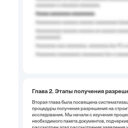
aaaaaaaa a aaaaaaa aaaaaaaa.
Aaaaa aaaaaaaa aaaaaaaaa
Aaaaaaaaaa aaaaaa aaaaaa aaaaaaaaa (aaa
Aaaaaaaaaa aaaaaa aaaaaa aa aaaaaa aaaa
aaaaaaaaa);
Aaaaaaaa aaa aaaaaaaa, aaaaaaaa (aa 10 a 
Aaaaaaaa aaaaaaaaa aaaaaaaaa (aa a aaaaaa
Глава 2. Этапы получения разреш
Вторая глава была посвящена систематиза
процедуры получения разрешения на строит
исследования. Мы начали с изучения процес
необходимого пакета документов, подчеркив
рассмотрен этап рассмотрения заявления 