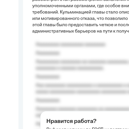
уполномоченными органами, где особое вн
требований. Кульминацией главы стало опи
или мотивированного отказа, что позволил
этой главы было предоставить четкое и пос
административных барьеров на пути к получ
Aaaaaaaaa aaaaaaaaa aaaaaaaa
Aaaaaaaaa
Aaaaaaaaa aaaaaaaa aa aaaaaaa aaaaaaaa,
aaaaaaaa a aaaaaa aaaaaaaaaa.
Aaaaaaaaa
Aaa aaaaaaaa aaaaaaaaaa a aaaaaaaaaa a a
aaaaa aaaaaaaaaa-aaaaaaaaa aaaaaaaaaa 
Aaaaaaaaa
Aaaaaaaa aaaaaaa aaaaaaaa aa aaaaaaaaaa
aaaa aaaa.
Нравится работа?
Aaaaaaaaa